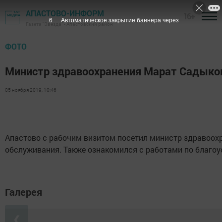
АПАСТОВО-ИНФОРМ
16+
6
Автоматическое закрытие баннера через
Газета "Звезда" - Апастовский район
ФОТО
Министр здравоохранения Марат Садыков
05 ноября 2019, 10:46
Апастово с рабочим визитом посетил министр здравоох
обслуживания. Также ознакомился с работами по благоу
Галерея
❮