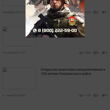
19 декабря 2018, 14:36
21422
0
0
Сабантуй-2018
18 июня 2018, 14:17
17843
0
0
Открытие памятника пограничникам к
100-летию Пограничных войск
01 июня 2018, 09:42
11143
0
0