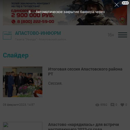
5
Автоматическое закрытие баннера через
АПАСТОВО-ИНФОРМ
16+
Газета "Звезда" - Апастовский район
Слайдер
Итоговая сессия Апастовского района
РТ
Сессия.
08 февраля 2023, 14:57
6592
0
0
Апастово «нарядилась» для встречи
наступающего 2023-го года