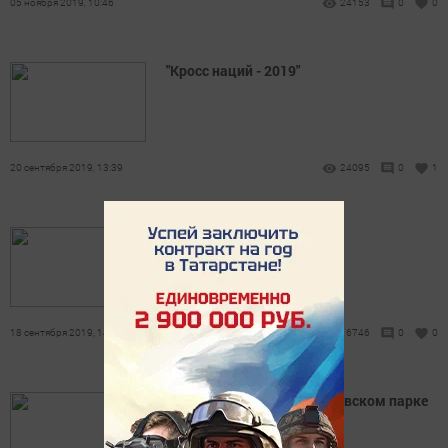
05 ноября 2019, 10:46
24153
0
0
"Кросс наций - 2019"
20 сентября 2019, 13:39
24095
0
1
1 сентября 2019
18 сентября 2019, 14:05
16746
0
0
Снежные фигуры в Апастовском парке