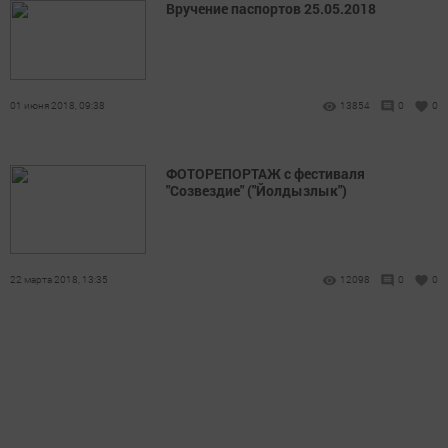
Вручение паспортов 25.05.2018
01 июня 2018, 09:38
13854
0
0
ФОТОРЕПОРТАЖ с фестиваля
"Созвездие" ("Йолдызлык")
22 марта 2018, 13:35
12098
0
0