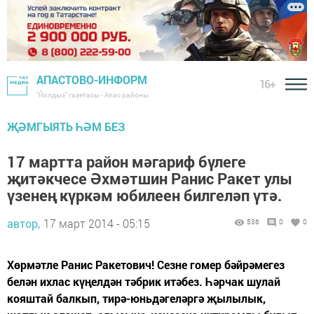
АПАСТОВО-ИНФОРМ
16+
"Йолдыз" газетасы - Апас районы
ҖӘМГЫЯТЬ ҺӘМ БЕЗ
17 мартта район мәгариф бүлеге
җитәкчесе Әхмәтшин Ранис Ракет улы
үзенең күркәм юбилеен билгеләп үтә.
автор,
17 март 2014 - 05:15
536
0
0
Хөрмәтле Ранис Ракетович! Сезне гомер бәйрәмегез
белән ихлас күңелдән тәбрик итәбез. Һәрчак шулай
кояштай балкып, тирә-юньдәгеләргә җылылык,