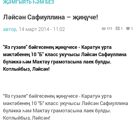
ҖӘМГЫЯТЬ ҺӘМ БЕЗ
Ләйсән Сафиуллина – җиңүче!
автор,
14 март 2014 - 11:02
635
0
0
"Яз гүзәле" бәйгесенең җиңүчесе - Каратун урта
мәктәбенең 10 "Б" класс укучысы Ләйсән Сафиуллина
бүләккә һәм Мактау грамотасына лаек булды.
Котлыйбыз, Ләйсән!
"Яз гүзәле" бәйгесенең җиңүчесе - Каратун урта
мәктәбенең 10 "Б" класс укучысы Ләйсән Сафиуллина
бүләккә һәм Мактау грамотасына лаек булды.
Котлыйбыз, Ләйсән!