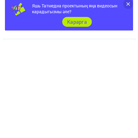
Яшь Татмедиа проектының яңа видеосын
карадыгызмы әле?
Карарга
Документы
Төрле темалар
Телефон АО «ТАТМЕДИА»:
(843) 222 09 84
16+