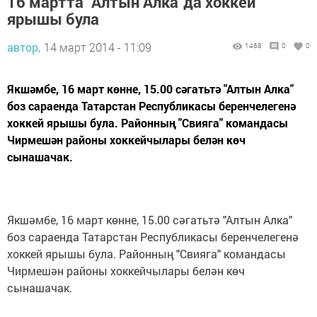
16 мартта “Алтын Алка”да хоккей
ярышы була
автор,
14 март 2014 - 11:09
1468
0
0
Якшәмбе, 16 март көнне, 15.00 сәгатьтә "Алтын Алка"
боз сараенда Татарстан Республикасы беренчелегенә
хоккей ярышы була. Районның "Свияга" командасы
Чирмешән районы хоккейчылары белән көч
сынашачак.
Якшәмбе, 16 март көнне, 15.00 сәгатьтә "Алтын Алка"
боз сараенда Татарстан Республикасы беренчелегенә
хоккей ярышы була. Районның "Свияга" командасы
Чирмешән районы хоккейчылары белән көч
сынашачак.