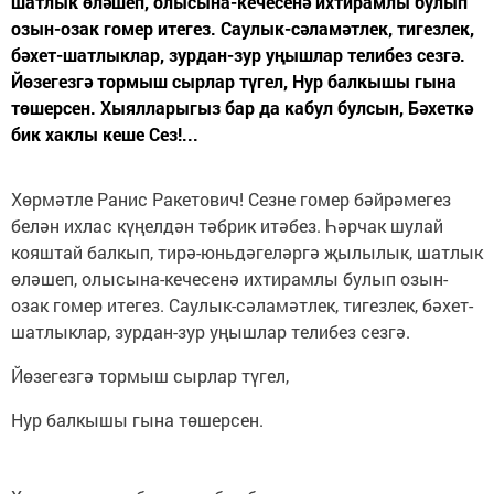
шатлык өләшеп, олысына-кечесенә ихтирамлы булып
озын-озак гомер итегез. Саулык-сәламәтлек, тигезлек,
бәхет-шатлыклар, зурдан-зур уңышлар телибез сезгә.
Йөзегезгә тормыш сырлар түгел, Нур балкышы гына
төшерсен. Хыялларыгыз бар да кабул булсын, Бәхеткә
бик хаклы кеше Сез!...
Хөрмәтле Ранис Ракетович! Сезне гомер бәйрәмегез
белән ихлас күңелдән тәбрик итәбез. Һәрчак шулай
кояштай балкып, тирә-юньдәгеләргә җылылык, шатлык
өләшеп, олысына-кечесенә ихтирамлы булып озын-
озак гомер итегез. Саулык-сәламәтлек, тигезлек, бәхет-
шатлыклар, зурдан-зур уңышлар телибез сезгә.
Йөзегезгә тормыш сырлар түгел,
Нур балкышы гына төшерсен.