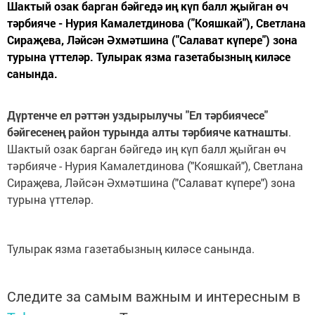
Шактый озак барган бәйгедә иң күп балл җыйган өч
тәрбияче - Нурия Камалетдинова ("Кояшкай"), Светлана
Сираҗева, Ләйсән Әхмәтшина ("Салават күпере") зона
турына үттеләр. Тулырак язма газетабызның киләсе
санында.
Дүртенче ел рәттән уздырылучы "Ел тәрбиячесе"
бәйгесенең район турында алты тәрбияче катнашты
.
Шактый озак барган бәйгедә иң күп балл җыйган өч
тәрбияче - Нурия Камалетдинова ("Кояшкай"), Светлана
Сираҗева, Ләйсән Әхмәтшина ("Салават күпере") зона
турына үттеләр.
Тулырак язма газетабызның киләсе санында.
Следите за самым важным и интересным в