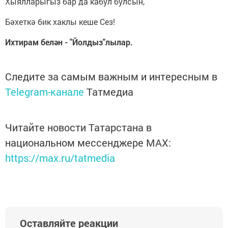
Хыялларыгыз бар да кабул булсын,
Бәхеткә бик хаклы кеше Сез!
Ихтирам белән - "Йолдыз"лылар.
Следите за самым важным и интересным в
Telegram-канале
Татмедиа
Читайте новости Татарстана в
национальном мессенджере MАХ:
https://max.ru/tatmedia
Оставляйте реакции