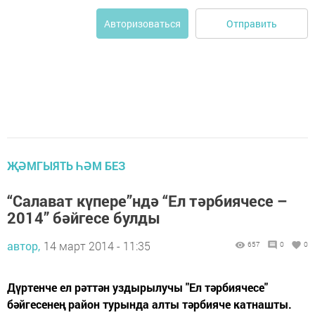
Отправить
Авторизоваться
ҖӘМГЫЯТЬ ҺӘМ БЕЗ
“Салават күпере”ндә “Ел тәрбиячесе –
2014” бәйгесе булды
автор,
14 март 2014 - 11:35
657
0
0
Дүртенче ел рәттән уздырылучы "Ел тәрбиячесе"
бәйгесенең район турында алты тәрбияче катнашты.