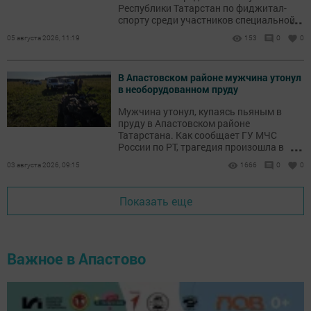
Республики Татарстан по фиджитал-
...
спорту среди участников специальной
военной операции. Соревнования
05 августа 2026, 11:19
153
0
0
проходили в дисциплине,
объединившей киберспорт (Counter-
Strike) и лазертаг.
В Апастовском районе мужчина утонул
в необорудованном пруду
Мужчина утонул, купаясь пьяным в
пруду в Апастовском районе
Татарстана. Как сообщает ГУ МЧС
...
России по РТ, трагедия произошла в
селе Старый Юмралы.
03 августа 2026, 09:15
1666
0
0
Показать еще
Важное в Апастово