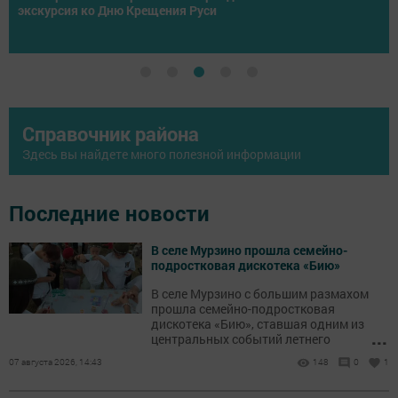
юбилейная V смена тренинг-лаге
здоровья»
Справочник района
Здесь вы найдете много полезной информации
Последние новости
В селе Мурзино прошла семейно-
подростковая дискотека «Бию»
В селе Мурзино с большим размахом
прошла семейно-подростковая
дискотека «Бию», ставшая одним из
...
центральных событий летнего
фестиваля «Курше». Площадка собрала
07 августа 2026, 14:43
148
0
1
рекордное количество гостей всех
возрастов: на праздник пришли целыми