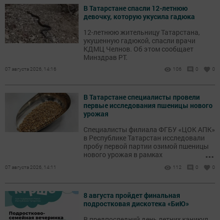
семьями — от малышей до
В Татарстане спасли 12-летнюю
представителей старшего поколения
девочку, которую укусила гадюка
12-летнюю жительницу Татарстана,
укушенную гадюкой, спасли врачи
КДМЦ Челнов. Об этом сообщает
Минздрав РТ.
07 августа 2026, 14:16
106
0
0
В Татарстане специалисты провели
первые исследования пшеницы нового
урожая
Специалисты филиала ФГБУ «ЦОК АПК»
в Республике Татарстан исследовали
пробу первой партии озимой пшеницы
...
нового урожая в рамках
государственного мониторинга.
07 августа 2026, 14:11
112
0
0
Образец отобран от партии объёмом 94
т, поступившей из Дрожжановского
района.
8 августа пройдет финальная
подростковая дискотека «БиЮ»
В предпоследний день летних каникул