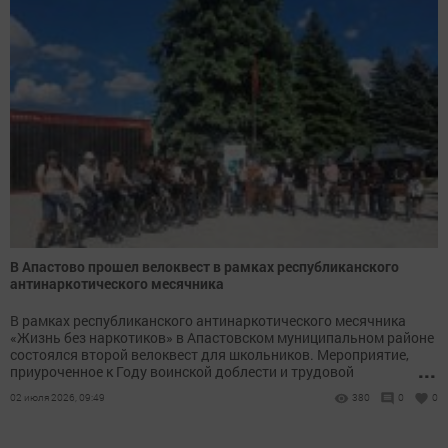
В Апастово прошел велоквест в рамках республиканского
антинаркотического месячника
В рамках республиканского антинаркотического месячника
«Жизнь без наркотиков» в Апастовском муниципальном районе
состоялся второй велоквест для школьников. Мероприятие,
...
приуроченное к Году воинской доблести и трудовой
самоотверженности, объединило учащихся 8-го класса
02 июля 2026, 09:49
380
0
0
Апастовской средней школы.