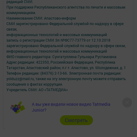
редакций СМИ.
При поддержке Республиканского агентства по печати и массовым
коммуникациям.
Наименование СМИ: Апастово-информ
СМИ зарегистрировано Федеральной службой по надзору в сфере
связи,
информационных технологий и массовых коммуникаций
запись о регистрации СМИ Эл №ФС77-73779 от 12.10.2018
зарегистрировано Федеральной службой по надзору в сфере связи,
информационных технологий и массовых коммуникаций
ФИО главного редактора: Сунгатуллина Гульнара Рустамовна
Адрес редакции: 422350, Россиийская Федерация, Республика
Татарстан, Апастовский район, п.г.т. Апастово, ул. Молодежная, д. 1
Телефон редакции: (84376) 2-13-66. Электронная почта редакции:
yolduzz@mail.ru, также на эту электронную почту можете отправить
сообщения о фактах коррупции.
Учредитель СМИ: АО «ТАТМЕДИА»
Антикоррупционная политика
А вы уже видели новое видео Tatmedia
АО «ТАТМЕДИА» использует «cookie»
для персонализации сервисов и
Junior?
удобства пользователей сайтом.
Использование «cookie» можно отменить в настройках браузера.
Cмотреть
Политика конфиденциальности