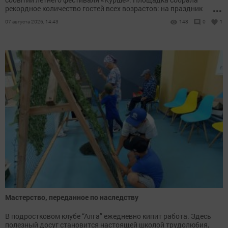
...
рекордное количество гостей всех возрастов: на праздник
пришли целыми семьями — от малышей до представителей
07 августа 2026, 14:43
148
0
1
старшего поколения
Мастерство, переданное по наследству
В подростковом клубе “Алга” ежедневно кипит работа. Здесь
полезный досуг становится настоящей школой трудолюбия,