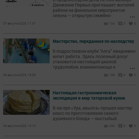
Движение Первых приглашает жителей
района на финальное мероприятие
...
сезона — открытую семейно-
подростковую дискотеку «БиЮ».
07 августа 2026, 11:37
104
0
0
Мастерство, переданное по наследству
В подростковом клубе “Алга” ежедневно
кипит работа. Здесь полезный досуг
становится настоящей школой
...
трудолюбия, взаимопомощи и
преемственности поколений.
06 августа 2026, 15:05
139
0
0
Настоящая гастрономическая
экспедиция в мир татарской кухни
В лагере «Ура, авылга» прошел мастер-
класс по приготовлению самого
душевного блюда — кыстыбый.
06 августа 2026, 10:13
254
0
0