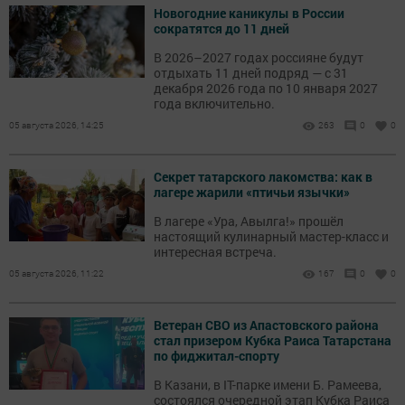
Новогодние каникулы в России
сократятся до 11 дней
В 2026–2027 годах россияне будут
отдыхать 11 дней подряд — с 31
декабря 2026 года по 10 января 2027
года включительно.
05 августа 2026, 14:25
263
0
0
Секрет татарского лакомства: как в
лагере жарили «птичьи язычки»
В лагере «Ура, Авылга!» прошёл
настоящий кулинарный мастер-класс и
интересная встреча.
05 августа 2026, 11:22
167
0
0
Ветеран СВО из Апастовского района
стал призером Кубка Раиса Татарстана
по фиджитал-спорту
В Казани, в IT-парке имени Б. Рамеева,
состоялся очередной этап Кубка Раиса