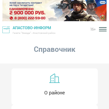
История
АПАСТОВО-ИНФОРМ
Туризм
16+
Газета "Звезда" - Апастовский район
Расстояния до крупных городов
Справочник
О районе