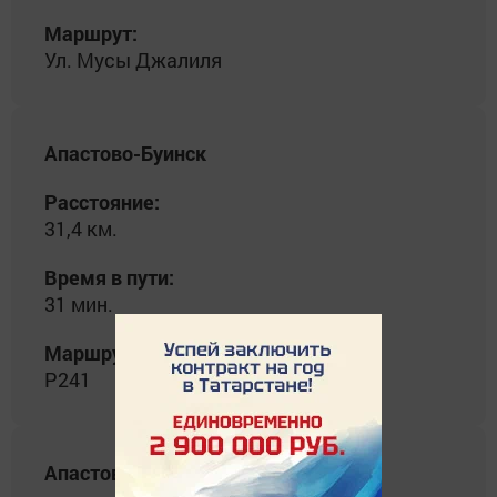
Маршрут:
Ул. Мусы Джалиля
Апастово-Буинск
Расстояние:
31,4 км.
Время в пути:
31 мин.
Маршрут:
Р241
Апастово-Лениногорск