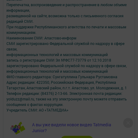
Перепечатка, воспроизведение и распространение в любом объеме
информации,
размещенной на сайте, возможна только с письменного согласия
редакций СМИ.
При поддержке Республиканского агентства по печати и массовым
коммуникациям.
Наименование СМИ: Апастово-информ
СМИ зарегистрировано Федеральной службой по надзору в сфере
связи,
информационных технологий и массовых коммуникаций
запись о регистрации СМИ Эл №ФС77-73779 от 12.10.2018
зарегистрировано Федеральной службой по надзору в сфере связи,
информационных технологий и массовых коммуникаций
ФИО главного редактора: Сунгатуллина Гульнара Рустамовна
Адрес редакции: 422350, Россиийская Федерация, Республика
Татарстан, Апастовский район, п.г.т. Апастово, ул. Молодежная, д. 1
Телефон редакции: (84376) 2-13-66. Электронная почта редакции:
yolduzz@mail.ru, также на эту электронную почту можете отправить
сообщения о фактах коррупции.
Учредитель СМИ: АО «ТАТМЕДИА»
Антикоррупционная политика
А вы уже видели новое видео Tatmedia
АО «ТАТМЕДИА» использует «cookie»
для персонализации сервисов и
Junior?
удобства пользователей сайтом.
Использование «cookie» можно отменить в настройках браузера.