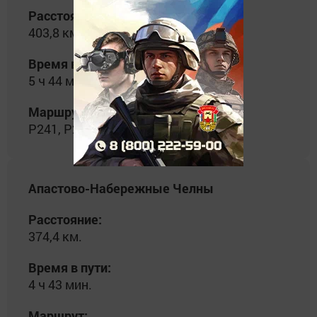
Расстояние:
403,8 км.
Время в пути:
5 ч 44 мин.
Маршрут:
Р241, Р239, М12 до Лаишево.
Апастово-Набережные Челны
Расстояние:
374,4 км.
Время в пути:
4 ч 43 мин.
Маршрут: