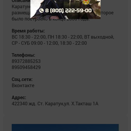
Описание:
Каратунский сельский дом культуры
размещается в двухэтажном здании, которое
было построено в конце 2000 года.
Время работы:
ВС 18:30 - 22:00, ПН 18:30 - 22:00, ВТ выходной,
СР - СУБ 09:00 - 12:00, 18:30 - 22:00
Телефоны:
89372885253
89509458429
Соц.сети:
Вконтакте
Адрес:
422340 жд. Ст. Каратун,ул. Х.Такташ 1А