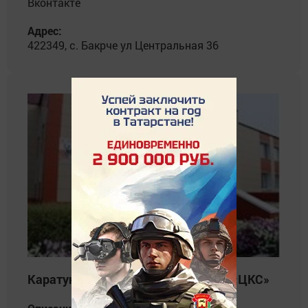
Вконтакте
Адрес:
422349, с. Бакрче ул Центральная 36
Каратунский СДК филиал №4 МБУ «ЦКС»