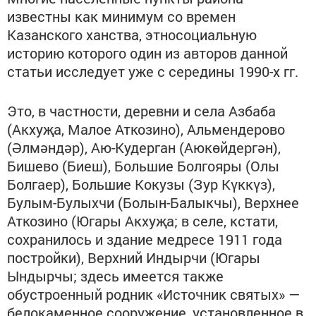
известны как минимум со времен
Казанского ханства, этносоциальную
историю которого один из авторов данной
статьи исследует уже с середины 1990-х гг.
Это, в частности, деревни и села Азбаба
(Акхуҗа, Малое Аткозино), Альмендерово
(Әлмәндәр), Аю-Кудерган (Аюкөйдергән),
Бишево (Биеш), Большие Болгояры (Олы
Болгаер), Большие Кокузы (Зур Күккүз),
Булым-Булыхчи (Болын-Балыкчы), Верхнее
Аткозино (Югары Акхуҗа; в селе, кстати,
сохранилось и здание медресе 1911 года
постройки), Верхний Индырчи (Югары
Ындырчы; здесь имеется также
обустроенный родник «Источник святых» —
белокаменное сооружение, установленное в