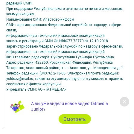
редакций СМИ.
При поддержке Республиканского агентства по печати и массовым
коммуникациям.
Наименование СМИ: Апастово-информ
СМИ зарегистрировано Федеральной службой по надзору в сфере
связи,
информационных технологий и массовых коммуникаций
запись о регистрации СМИ Эл №ФС77-73779 от 12.10.2018
зарегистрировано Федеральной службой по надзору в сфере связи,
информационных технологий и массовых коммуникаций
ФИО главного редактора: Сунгатуллина Гульнара Рустамовна
Адрес редакции: 422350, Россиийская Федерация, Республика
Татарстан, Апастовский район, п.г.т. Апастово, ул. Молодежная, д. 1
Телефон редакции: (84376) 2-13-66. Электронная почта редакции:
yolduzz@mail.ru, также на эту электронную почту можете отправить
сообщения о фактах коррупции.
Учредитель СМИ: АО «ТАТМЕДИА»
Антикоррупционная политика
А вы уже видели новое видео Tatmedia
АО «ТАТМЕДИА» использует «cookie»
для персонализации сервисов и
Junior?
удобства пользователей сайтом.
Использование «cookie» можно отменить в настройках браузера.
Cмотреть
Политика конфиденциальности