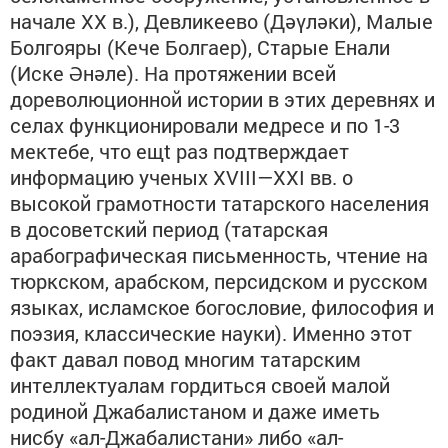
начале XX в.), Девликеево (Дәүләки), Малые
Болгояры (Кече Болгаер), Старые Енали
(Иске Әнәле). На протяжении всей
дореволюционной истории в этих деревнях и
селах функционировали медресе и по 1-3
мектебе, что ещt раз подтверждает
информацию ученых XVIII—XXI вв. о
высокой грамотности татарского населения
в досоветский период (татарская
арабографическая письменность, чтение на
тюркском, арабском, персидском и русском
языках, исламское богословие, философия и
поэзия, классические науки). Именно этот
факт давал повод многим татарским
интеллектуалам гордиться своей малой
родиной Джабалистаном и даже иметь
нисбу «ал-Джабалистани» либо «ал-