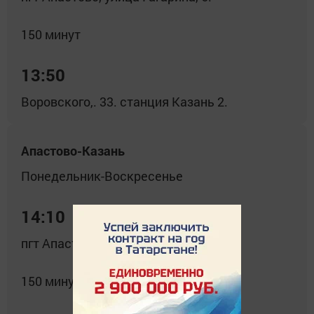
150 минут
13:50
Воровского,. 33. станция Казань 2.
Апастово-Казань
Понедельник-Воскресенье
14:10
пгт Апастово, улица Гагарина, 6.
150 минут