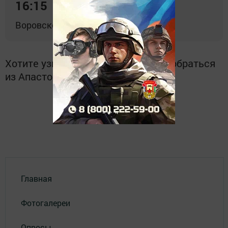
16:15
Воровского,. 33. станция Казань 2.
Хотите узнать больше о том, как добраться
из Апастовского района в Казань ?
Главная
Фотогалереи
Опросы