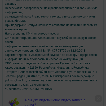
законом.
Перепечатка, воспроизведение и распространение в любом объеме
информации,
размещенной на сайте, возможна только с письменного согласия
редакций СМИ.
При поддержке Республиканского агентства по печати и массовым
коммуникациям.
Наименование СМИ: Апастово-информ
СМИ зарегистрировано Федеральной службой по надзору в сфере
связи,
информационных технологий и массовых коммуникаций
запись о регистрации СМИ Эл №ФС77-73779 от 12.10.2018
зарегистрировано Федеральной службой по надзору в сфере связи,
информационных технологий и массовых коммуникаций
ФИО главного редактора: Сунгатуллина Гульнара Рустамовна
Адрес редакции: 422350, Россиийская Федерация, Республика
Татарстан, Апастовский район, п.г.т. Апастово, ул. Молодежная, д. 1
Телефон редакции: (84376) 2-13-66. Электронная почта редакции:
yolduzz@mail.ru, также на эту электронную почту можете отправить
сообщения о фактах коррупции.
Учредитель СМИ: АО «ТАТМЕДИА»
Антикоррупционная политика
А вы уже видели новое видео Tatmedia
АО «ТАТМЕДИА» использует «cookie»
для персонализации сервисов и
Junior?
удобства пользователей сайтом.