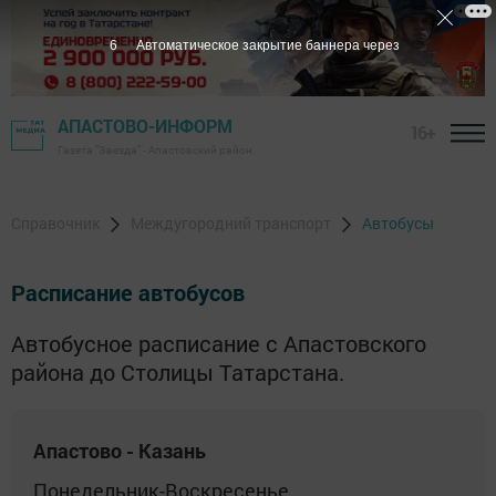
6
Автоматическое закрытие баннера через
АПАСТОВО-ИНФОРМ
16+
Газета "Звезда" - Апастовский район
Справочник
Междугородний транспорт
Автобусы
Расписание автобусов
Автобусное расписание с Апастовского
района до Столицы Татарстана.
Апастово - Казань
Понедельник-Воскресенье