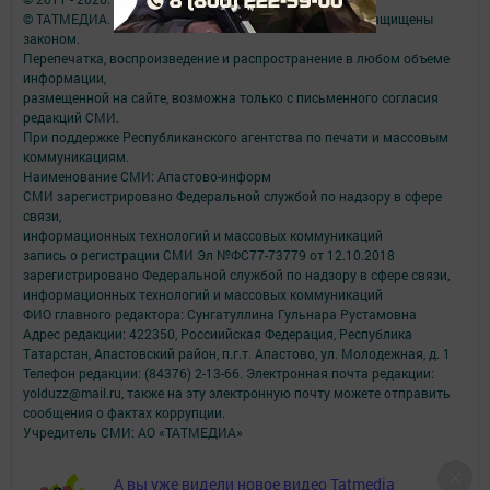
© ТАТМЕДИА. Все материалы, размещенные на сайте, защищены
законом.
Перепечатка, воспроизведение и распространение в любом объеме
информации,
размещенной на сайте, возможна только с письменного согласия
редакций СМИ.
При поддержке Республиканского агентства по печати и массовым
коммуникациям.
Наименование СМИ: Апастово-информ
СМИ зарегистрировано Федеральной службой по надзору в сфере
связи,
информационных технологий и массовых коммуникаций
запись о регистрации СМИ Эл №ФС77-73779 от 12.10.2018
зарегистрировано Федеральной службой по надзору в сфере связи,
информационных технологий и массовых коммуникаций
ФИО главного редактора: Сунгатуллина Гульнара Рустамовна
Адрес редакции: 422350, Россиийская Федерация, Республика
Татарстан, Апастовский район, п.г.т. Апастово, ул. Молодежная, д. 1
Телефон редакции: (84376) 2-13-66. Электронная почта редакции:
yolduzz@mail.ru, также на эту электронную почту можете отправить
сообщения о фактах коррупции.
Учредитель СМИ: АО «ТАТМЕДИА»
Антикоррупционная политика
А вы уже видели новое видео Tatmedia