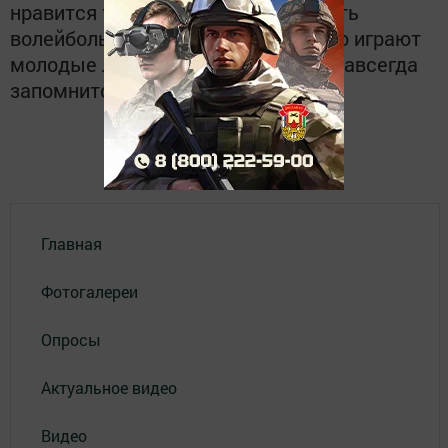
нравится тем, кто живет. Также есть
волейбольная сеть, в которой часто играют
молодые люди. Конечно, природа навсегда
запомнится и хочется вернуться.
Главная
Фотогалереи
Опросы
Актуальное видео
Видео