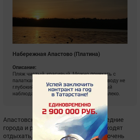
Набережная Апастово (Платина)
Описание:
Пляж чистый, красивый. Можно приехать с
палатками. Не бояться за детей, вход в воду не
глубокий. Есть также инструктор который
наблюдает чтобы никто не заплывал далеко.
Апастовский пляж знают даже соседние
города и районы. Многие люди приходят
отдыхать, купаться. Чистый песок очень