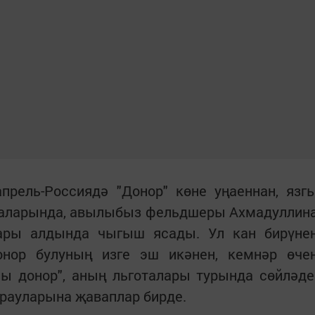
прель-Россиядә "Донор" көне уңаеннан, язг
аларында, авылыбыз фельдшеры Ахмадуллин
лары алдында чыгыш ясады. Ул кан бирүне
онор булуның изге эш икәнен, кемнәр өче
лы донор", аның льготалары турында сөйләде
рауларына җаваплар бирде.