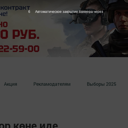
5
Автоматическое закрытие баннера через
Акция
Рекламодателям
Выборы 2025
ор көне иде