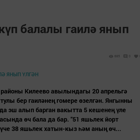
күп балалы гаилә янып
685
0
 районы Килеево авылындагы 20 апрельгә
тулы бер гаиләнең гомере өзелгән. Янгынны
да эш алып барган вакытта 5 кешенең үле
асында өч бала да бар. "51 яшьлек йорт
үче 38 яшьлек хатын-кыз һәм аның өч...