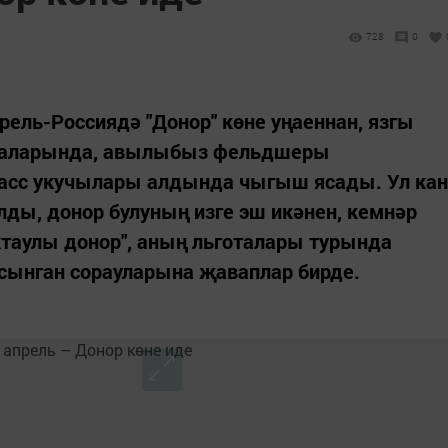
728
0
рель-Россиядә "Донор" көне уңаеннан, язгы
саларында, авылыбыз фельдшеры
ласс укучылары алдында чыгыш ясады. Ул кан
лды, донор булуның изге эш икәнен, кемнәр
ктаулы донор", аның льготалары турында
ынган сорауларына җаваплар бирде.