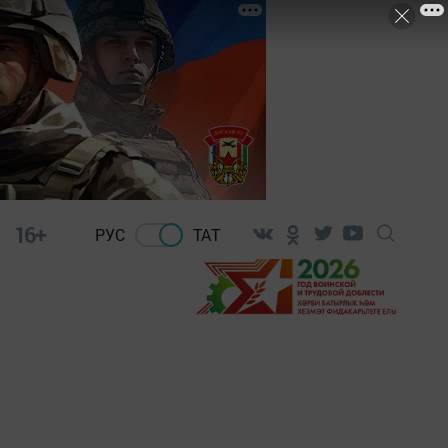
16+
РУС
ТАТ