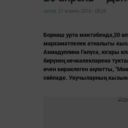
автор,
21 апрель 2016 - 08:26
Борнаш урта мәктәбендә,20 ап
мәрхәмәтлелек атналыгы кы
Ахмадуллина Гөлүсә, югары к
бирүнең нечкәлекләренә тукта
өчен кирәклеген аңлатты, "Ма
сөйләде. Укучыларның кызыкс