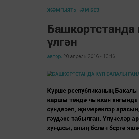
ҖӘМГЫЯТЬ ҺӘМ БЕЗ
Башкортстанда 
үлгән
автор,
20 апрель 2016 - 13:46
Күрше республиканың Бакалы
каршы төндә чыккан янгында 
сүндереп, җимерекләр арасын
гәүдәсе табылган. Үлүчеләр ар
хуҗасы, аның белән бергә яшә