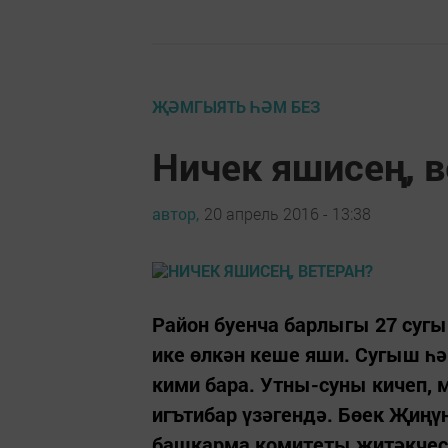
ҖӘМГЫЯТЬ ҺӘМ БЕЗ
Ничек яшисең, в
автор,
20 апрель 2016 - 13:38
Район буенча барлыгы 27 суг
ике өлкән кеше яши. Сугыш һ
кими бара. Утны-суны кичеп, 
игътибар үзәгендә. Бөек Җиңү
башкарма комитеты җитәкчес