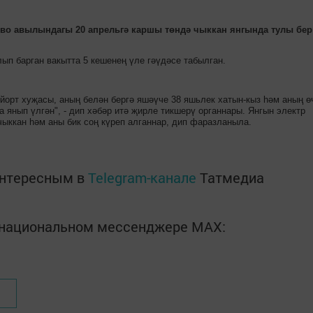
во авылындагы 20 апрельгә каршы төндә чыккан янгында тулы бер
ып барган вакытта 5 кешенең үле гәүдәсе табылган.
 йорт хуҗасы, аның белән бергә яшәүче 38 яшьлек хатын-кыз һәм аның ө
а янып үлгән", - дип хәбәр итә җирле тикшерү органнары. Янгын электр
ыккан һәм аны бик соң күреп алганнар, дип фаразланыла.
интересным в
Telegram-канале
Татмедиа
в национальном мессенджере MАХ: