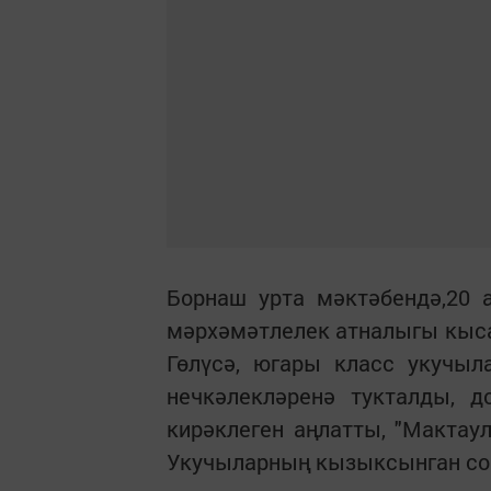
Борнаш урта мәктәбендә,20 а
мәрхәмәтлелек атналыгы кыс
Гөлүсә, югары класс укучы
нечкәлекләренә тукталды, д
кирәклеген аңлатты, "Мактау
Укучыларның кызыксынган со