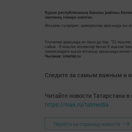
Күрше республиканың Бакалы районы Килее
гаиләнең гомере өзелгән.
Янгынны сүндереп, җимерекләр арасында эш ал
Үлүчеләр арасында өч бала да бар. "51 яшьлек
сабые - 8 яшьлек игезәкләр белән 6 яшьлек бал
линиясендәге кыска ялганыш аркасында килеп ч
Чыганак: intertat.ru
Следите за самым важным и 
Читайте новости Татарстана 
https://max.ru/tatmedia
Перейти на страницу новости