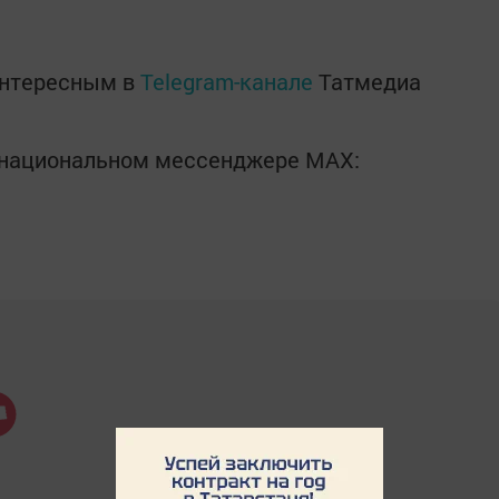
интересным в
Telegram-канале
Татмедиа
в национальном мессенджере MАХ: