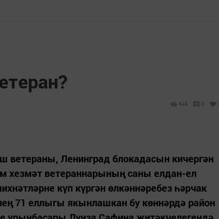
етеран?
648
0
ыш ветераны, Ленинград блокадасын кичергән
әм хезмәт ветераннарының саны елдан-ел
михнәтләрне күп күргән өлкәннәребез һәрчак
нең 71 еллыгы якынлашкан бу көннәрдә район
е урынбасары Луиза Сафина җитәкчелегендә