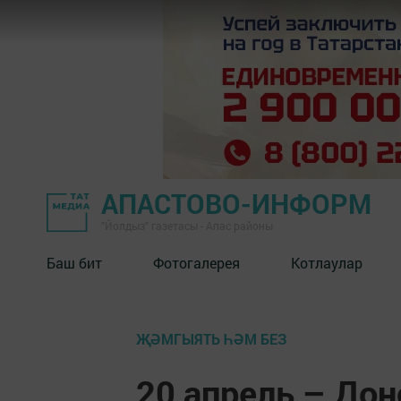
АПАСТОВО-ИНФОРМ
"Йолдыз" газетасы - Апас районы
Баш бит
Фотогалерея
Котлаулар
ҖӘМГЫЯТЬ ҺӘМ БЕЗ
20 апрель – Дон