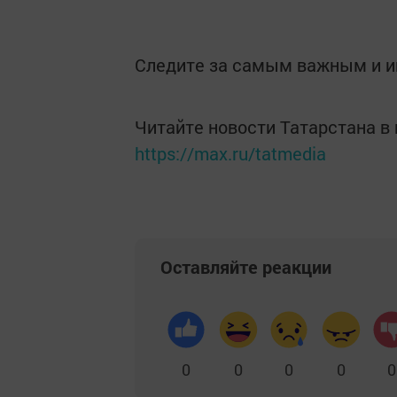
Следите за самым важным и 
Читайте новости Татарстана 
https://max.ru/tatmedia
Оставляйте реакции
0
0
0
0
0