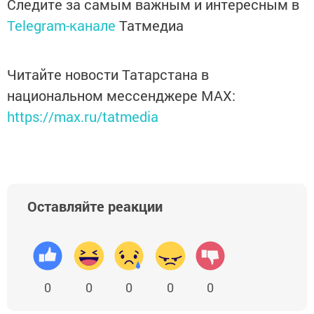
Следите за самым важным и интересным в
Telegram-канале
Татмедиа
Читайте новости Татарстана в
национальном мессенджере MАХ:
https://max.ru/tatmedia
Оставляйте реакции
0
0
0
0
0