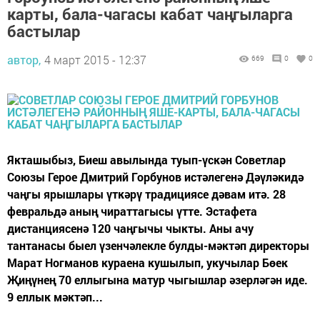
карты, бала-чагасы кабат чаңгыларга
бастылар
автор,
4 март 2015 - 12:37
669
0
0
Якташыбыз, Биеш авылында туып-үскән Советлар
Союзы Герое Дмитрий Горбунов истәлегенә Дәүләкидә
чаңгы ярышлары үткәрү традициясе дәвам итә. 28
февральдә аның чираттагысы үтте. Эстафета
дистанциясенә 120 чаңгычы чыкты. Аны ачу
тантанасы быел үзенчәлекле булды-мәктәп директоры
Марат Ногманов кураена кушылып, укучылар Бөек
Җиңүнең 70 еллыгына матур чыгышлар әзерләгән иде.
9 еллык мәктәп...