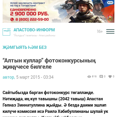
АПАСТОВО-ИНФОРМ
16+
"Йолдыз" газетасы - Апас районы
ҖӘМГЫЯТЬ ҺӘМ БЕЗ
“Алтын куллар” фотоконкурсының
җиңүчесе билгеле
автор,
5 март 2015 - 03:34
616
0
0
Сайтыбызда барган фотоконкурс төгәлләнде.
Нәтиҗәдә, иң күп тавышны (2042 тавыш) Апастан
Гөлназ Зиннәтуллина җыйды. Ә бездә даими эшләп
килүче комиссия исә Раилә Хәбибуллинаны шулай ук