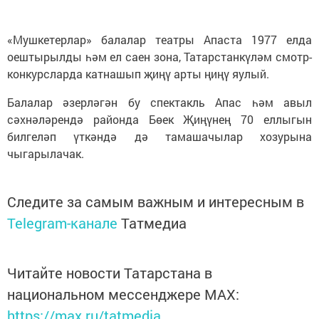
«Мушкетерлар» балалар театры Апаста 1977 елда
оештырылды һәм ел саен зона, Татарстанкүләм смотр-
конкурсларда катнашып җиңү арты ңиңү яулый.
Балалар әзерләгән бу спектакль Апас һәм авыл
сәхнәләрендә районда Бөек Җиңүнең 70 еллыгын
билгеләп үткәндә дә тамашачылар хозурына
чыгарылачак.
Следите за самым важным и интересным в
Telegram-канале
Татмедиа
Читайте новости Татарстана в
национальном мессенджере MАХ:
https://max.ru/tatmedia