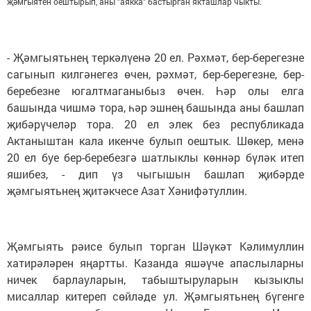
җәмгыятен оештырып, аны "аякка" бастырган якташлар чыкты.
- Җәмгыятьнең теркәлүенә 20 ел. Рәхмәт, бер-берегезне
сагынып килгәнегез өчен, рәхмәт, бер-берегезне, бер-
беребезне югалтмаганыбыз өчен. Һәр олы елга
башында чишмә тора, һәр эшнең башында аны башлап
җибәрүчеләр тора. 20 ел элек без республикада
Актаныштан кала икенче булып оештык. Шөкер, менә
20 ел буе бер-беребезгә шатлыклы көннәр бүләк итеп
яшибез, - дип үз чыгышын башлап җибәрде
җәмгыятьнең җитәкчесе Азат Хәнифәтуллин.
Җәмгыять рәисе булып торган Шәүкәт Кәлимуллин
хатирәләрен яңартты. Казанда яшәүче апаслыларны
ничек барлауларын, табыштыруларын кызыклы
мисаллар китереп сөйләде ул. Җәмгыятьнең бүгенге