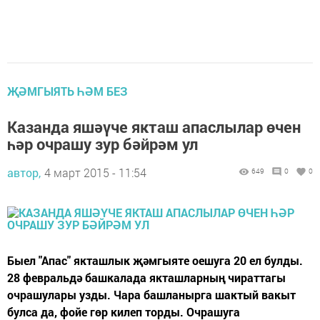
ҖӘМГЫЯТЬ ҺӘМ БЕЗ
Казанда яшәүче якташ апаслылар өчен
һәр очрашу зур бәйрәм ул
автор,
4 март 2015 - 11:54
649
0
0
Быел "Апас" якташлык җәмгыяте оешуга 20 ел булды.
28 февральдә башкалада якташларның чираттагы
очрашулары узды. Чара башланырга шактый вакыт
булса да, фойе гөр килеп торды. Очрашуга