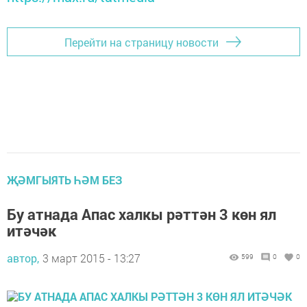
Перейти на страницу новости
ҖӘМГЫЯТЬ ҺӘМ БЕЗ
Бу атнада Апас халкы рәттән 3 көн ял
итәчәк
автор,
3 март 2015 - 13:27
599
0
0