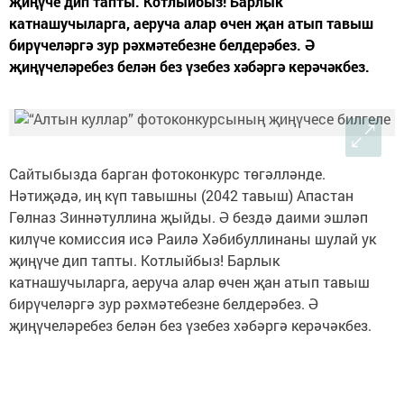
җиңүче дип тапты. Котлыйбыз! Барлык
катнашучыларга, аеруча алар өчен җан атып тавыш
бирүчеләргә зур рәхмәтебезне белдерәбез. Ә
җиңүчеләребез белән без үзебез хәбәргә керәчәкбез.
Сайтыбызда барган фотоконкурс төгәлләнде.
Нәтиҗәдә, иң күп тавышны (2042 тавыш) Апастан
Гөлназ Зиннәтуллина җыйды. Ә бездә даими эшләп
килүче комиссия исә Раилә Хәбибуллинаны шулай ук
җиңүче дип тапты. Котлыйбыз! Барлык
катнашучыларга, аеруча алар өчен җан атып тавыш
бирүчеләргә зур рәхмәтебезне белдерәбез. Ә
җиңүчеләребез белән без үзебез хәбәргә керәчәкбез.