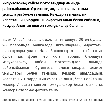
килүчеләрнең кайсы фотостендлар янында
районыбызның бүгенгесе, алдынгылары, хезмәт
уңышлары белән таныша. Кемдер авылдашын,
классташын, чордашын очратып аның белән сөйләшә,
кемдер Апастан килгән тәмлүшкәләр белән...
Быел "Апас" якташлык җәмгыяте оешуга 20 ел булды.
28 февральдә башкалада якташларның чираттагы
очрашулары узды. Чара башланырга шактый вакыт
булса да, фойе гөр килеп торды. Очрашуга
килүчеләрнең кайсы фотостендлар янында
районыбызның бүгенгесе, алдынгылары, хезмәт
уңышлары белән таныша. Кемдер авылдашын,
классташын, чордашын очратып аның белән сөйләшә,
кемдер Апастан килгән тәмлүшкәләр белән сыйлана,
кемдер истәлеккә фотога төшә.
Залда алма төшәрлек тә урын юк иде. Сәхнә түренә "Апас" якташлык