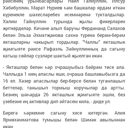
рәисенең урынбасарлары Наил Галиуллин, Илсур
Хәбибуллин, Марат Нуриев һәм башкалар ярдәм иткән
күренекле шәхесләребез исемнәренә тукталдылар.
Хәлим Гайнуллин турында җылы фикерләрен
җиткерделәр. Кичәне алып баручы Фердинанд Сәлахов
белән Эльза Әхмәтҗанова сәхнә түренә берәм-берәм
якташларны чакырып тордылар. "Чаллы" якташлык
җәмгыяте рәисе Рафаэль Зәйнуллинның да сагыну
катыш сөйләр сүзләре шактый җыелган икән.
- Якташлар белән һәр очрашуыбыз бәйрәм төсе ала.
Чаллыда 1 мең апаслы яши, очраша башлавыбызга да
16 ел. Хәзер апаслылар бер-берсе белән туганлашып
беттеләр, танышып тормыш коручылар да артты.
Безнең шәһәрдә 26 якташлык җәмгыяте эшли, без
үзебезне иң активлар дип әйтәсем килә, - диде ул.
Бирегә һәркемне сагыну хисе китергән. Алия
Ярмөхәммәтова тумышы белән Шәмәк авылыннан
икән.