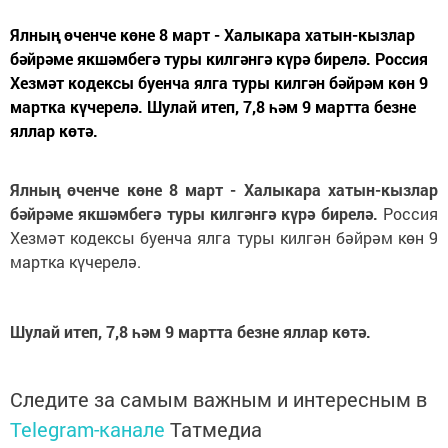
Ялның өченче көне 8 март - Халыкара хатын-кызлар
бәйрәме якшәмбегә туры килгәнгә күрә бирелә. Россия
Хезмәт кодексы буенча ялга туры килгән бәйрәм көн 9
мартка күчерелә. Шулай итеп, 7,8 һәм 9 мартта безне
яллар көтә.
Ялның өченче көне 8 март - Халыкара хатын-кызлар
бәйрәме якшәмбегә туры килгәнгә күрә бирелә.
Россия
Хезмәт кодексы буенча ялга туры килгән бәйрәм көн 9
мартка күчерелә.
Шулай итеп, 7,8 һәм 9 мартта безне яллар көтә.
Следите за самым важным и интересным в
Telegram-канале
Татмедиа