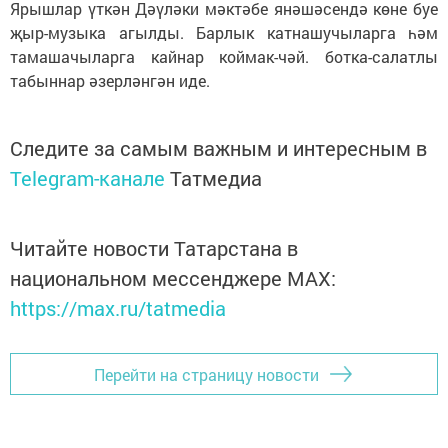
Ярышлар үткән Дәүләки мәктәбе янәшәсендә көне буе
җыр-музыка агылды. Барлык катнашучыларга һәм
тамашачыларга кайнар коймак-чәй. ботка-салатлы
табыннар әзерләнгән иде.
Следите за самым важным и интересным в
Telegram-канале
Татмедиа
Читайте новости Татарстана в
национальном мессенджере MАХ:
https://max.ru/tatmedia
Перейти на страницу новости