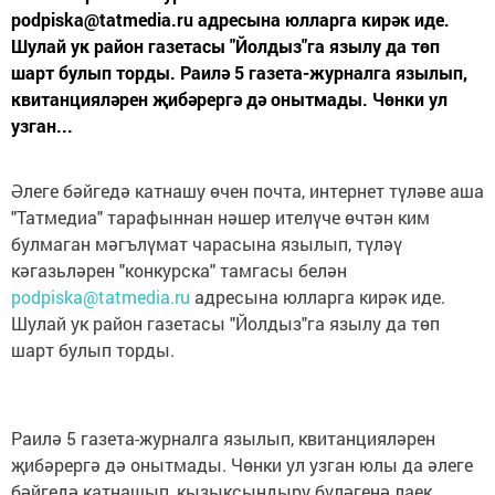
podpiska@tatmedia.ru адресына юлларга кирәк иде.
Шулай ук район газетасы "Йолдыз"га язылу да төп
шарт булып торды. Раилә 5 газета-журналга язылып,
квитанцияләрен җибәрергә дә онытмады. Чөнки ул
узган...
Әлеге бәйгедә катнашу өчен почта, интернет түләве аша
"Татмедиа" тарафыннан нәшер ителүче өчтән ким
булмаган мәгълүмат чарасына язылып, түләү
кәгазьләрен "конкурска" тамгасы белән
podpiska@tatmedia.ru
адресына юлларга кирәк иде.
Шулай ук район газетасы "Йолдыз"га язылу да төп
шарт булып торды.
Раилә 5 газета-журналга язылып, квитанцияләрен
җибәрергә дә онытмады. Чөнки ул узган юлы да әлеге
бәйгедә катнашып, кызыксындыру бүләгенә лаек