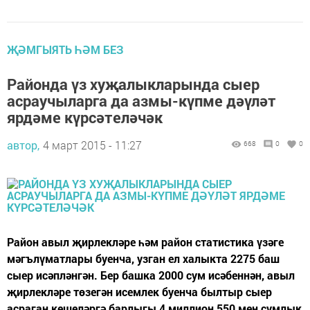
ҖӘМГЫЯТЬ ҺӘМ БЕЗ
Районда үз хуҗалыкларында сыер
асраучыларга да азмы-күпме дәүләт
ярдәме күрсәтеләчәк
автор,
4 март 2015 - 11:27
668
0
0
Район авыл җирлекләре һәм район статистика үзәге
мәгълүматлары буенча, узган ел халыкта 2275 баш
сыер исәпләнгән. Бер башка 2000 сум исәбеннән, авыл
җирлекләре төзегән исемлек буенча былтыр сыер
асраган кешеләргә барлыгы 4 миллион 550 мең сумлык