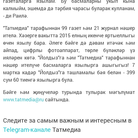
газеталарга язылам. Бу басмаларны укып кына
калмыйм, эшемдә дә тәрбия чарасы буларак кулланам,
- ди Раилә.
"Татмедиа" тарафыннан 99 газет һәм 21 журнал нәшер
ителә. Хәзерге вакытта 2015 елның икенче яртыеллыгы
өчен язылу бара. Әлеге бәйге дә дәвам итәчәк һәм
айпад, цифрлы фотоаппарат, төрле бүләкләр үз
ияләрен көтә. "Йолдыз"га һәм "Татмедиа" тарафыннан
нәшер ителүче басмаларга язылырга ашыгыгыз! 7
мартка кадәр "Йолдыз"га ташламалы бәя белән - 399
сум 60 тиенгә язылырга була.
Бәйге һәм җиңүчеләр турында тулырак мәгълүмат
www.tatmedia@ru
сайтында.
Следите за самым важным и интересным в
Telegram-канале
Татмедиа