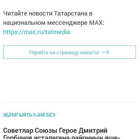
Читайте новости Татарстана в
национальном мессенджере MАХ:
https://max.ru/tatmedia
Перейти на страницу новости
ҖӘМГЫЯТЬ ҺӘМ БЕЗ
Советлар Союзы Герое Дмитрий
Горбунов истәлегенә районның яше-