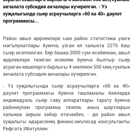
акчалата субсидия акчалары күчерелгән. - Үз
хуҗалыгында сыер асраучыларга «60 ка 40» дәүләт
программасы...
Район авыл җирлекләре һәм район статистика үзәге
мәгълүматлары буенча, узган ел халыкта 2275 баш
сыер исәпләнгән. Бер башка 2000 сум исәбеннән, авыл
җирлекләре төзегән исемлек буенча былтыр сыер
асраган кешеләргә барлыгы 4 миллион 550 мең сумлык
акчалата субсидия акчалары күчерелгән.
- Үз хуҗалыгында сыер асраучыларга «60 ка 40»
дәүләт программасы буенча ташламалы бәяләрдә
индивидуаль сыер саву аппаратлары тарату буенча
районкүләм программа төзелә, аның шартларын
халыкка аерым хәбәр итәчәкбез, - ди район авыл
хуҗалыгы идарәсенең финанс-икътисад консультанты
Рифгатъ Ибәтуллин.