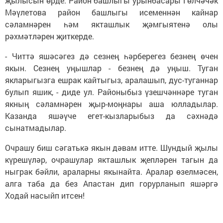
җылысын өрде. Район башлыгы урынбасары Гөлчәчәк
Мәүлетова район башлыгы исеменнән кайнар
сәламнәрен һәм якташлык җәмгыятенә олы
рәхмәтләрен җиткерде.
- Читтә яшәсәгез дә сезнең һәрберегез безнең өчен
якын. Сезнең уңышлар - безнең дә уңыш. Туган
якларыгызга ешрак кайтыгыз, аралашып, дус-туганнар
булып яшик, - диде ул. Районыбыз үзешчәннәре туган
якның сәламнәрен җыр-моңнары аша юлладылар.
Казанда яшәүче егет-кызларыбыз да сәхнәдә
сынатмадылар.
Очрашу биш сәгатькә якын дәвам итте. Шундый җылы
күрешүләр, очрашулар якташлык җепләрен тагын да
ныграк бәйли, араларны якынайта. Аралар өзелмәсен,
алга таба да без Апастан дип горурланып яшәргә
Ходай насыйп итсен!