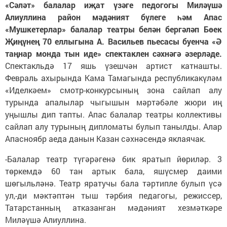
«Сәләт» балалар иҗат үзәге педогогы Миләүшә
Алиуллина район мәдәният бүлеге һәм Апас
«Мушкетерлар» балалар театры белән бергәләп Бөек
Җиңүнең 70 еллыгына А. Васильев пьесасы буенча «Ә
таңнар монда тын иде» спектаклен сәхнәгә әзерләде.
Спектакльдә 17 яшь үзешчән артист катнашты.
Февраль ахырында Кама Тамагында республикакүләм
«Иделкәем» смотр-конкурсының зона сайлап алу
турында апалылар чыгышын мәртәбәле жюри иң
уңышлы дип тапты. Апас балалар театры коллективы
сайлап алу турының дипломаты булып танылды. Алар
Апасноябр аеда данын Казан сәхнәсендә яклаячак.
-Балалар театр түгәрәгенә бик яратып йөриләр. 3
төркемдә 60 тан артык бала, яшүсмер даими
шөгыльләнә. Театр яратучы бала тәртипле булып үсә
ул,-ди мәктәптән тыш тәрбия педагогы, режиссер,
Татарстанның атказанган мәдәният хезмәткәре
Миләүшә Алиуллина.