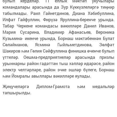
булып керделәр. 11 еллык мәктәп укучылары
командалары арасында да Зур Күккүзлеләргә тиңнәр
табылмады. Раил Гайнетдинов, Диана Хәбибуллина,
Илфат Гайфуллин, Фирүзә Яруллина-беренче урында.
Табар Черкене командасы вәкилләре Данил Иванов,
Мария Сусарина, Владимир Афанасьев, Вероника
Кузьмина- икенче урында, Борнаш мәктәбеннән Булат
Сөләйманов, Ясминә Гыйльметдинова, Зөлфәт
Шакиров һәм Гөлия Сәйфуллина финишка өченче булып
үттеләр. Оешма-предприятиеләр арасында призлы
урыннарны район гадәттән тыш хәлләр идарәсе, район
электр челтәрләре, район эчке эшләр бүлеге, Борнаш
һәм Йомралы авыллары вәкилләре яулады.
Җиңүчеләргә Диплом-Грамота һәм медальләр
тапшырылды.