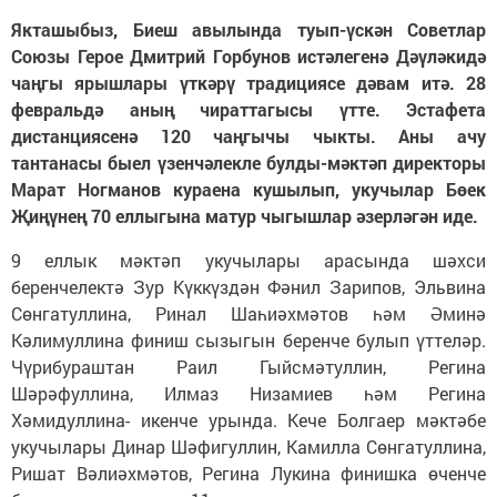
Якташыбыз, Биеш авылында туып-үскән Советлар
Союзы Герое Дмитрий Горбунов истәлегенә Дәүләкидә
чаңгы ярышлары үткәрү традициясе дәвам итә. 28
февральдә аның чираттагысы үтте.
Эстафета
дистанциясенә 120 чаңгычы чыкты. Аны ачу
тантанасы быел үзенчәлекле булды-мәктәп директоры
Марат Ногманов кураена кушылып, укучылар Бөек
Җиңүнең 70 еллыгына матур чыгышлар әзерләгән иде.
9 еллык мәктәп укучылары арасында шәхси
беренчелектә Зур Күккүздән Фәнил Зарипов, Эльвина
Сөнгатуллина, Ринал Шаһиәхмәтов һәм Әминә
Кәлимуллина финиш сызыгын беренче булып үттеләр.
Чүрибураштан Раил Гыйсмәтуллин, Регина
Шәрәфуллина, Илмаз Низамиев һәм Регина
Хәмидуллина- икенче урында. Кече Болгаер мәктәбе
укучылары Динар Шәфигуллин, Камилла Сөнгатуллина,
Ришат Вәлиәхмәтов, Регина Лукина финишка өченче