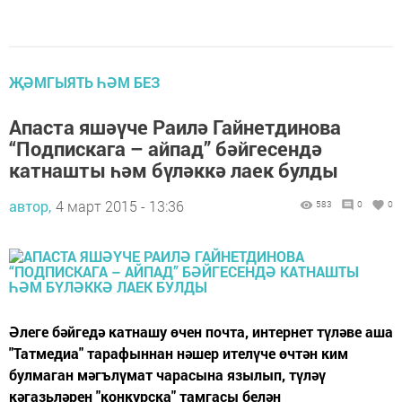
ҖӘМГЫЯТЬ ҺӘМ БЕЗ
Апаста яшәүче Раилә Гайнетдинова
“Подпискага – айпад” бәйгесендә
катнашты һәм бүләккә лаек булды
автор,
4 март 2015 - 13:36
583
0
0
Әлеге бәйгедә катнашу өчен почта, интернет түләве аша
"Татмедиа" тарафыннан нәшер ителүче өчтән ким
булмаган мәгълүмат чарасына язылып, түләү
кәгазьләрен "конкурска" тамгасы белән