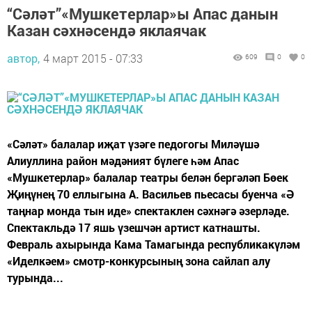
“Сәләт”«Мушкетерлар»ы Апас данын
Казан сәхнәсендә яклаячак
автор,
4 март 2015 - 07:33
609
0
0
«Сәләт» балалар иҗат үзәге педогогы Миләүшә
Алиуллина район мәдәният бүлеге һәм Апас
«Мушкетерлар» балалар театры белән бергәләп Бөек
Җиңүнең 70 еллыгына А. Васильев пьесасы буенча «Ә
таңнар монда тын иде» спектаклен сәхнәгә әзерләде.
Спектакльдә 17 яшь үзешчән артист катнашты.
Февраль ахырында Кама Тамагында республикакүләм
«Иделкәем» смотр-конкурсының зона сайлап алу
турында...