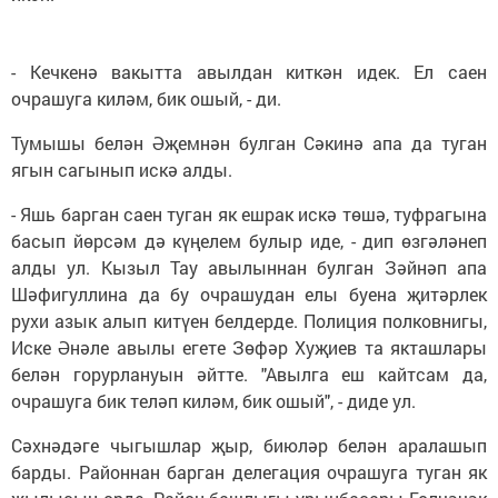
- Кечкенә вакытта авылдан киткән идек. Ел саен
очрашуга киләм, бик ошый, - ди.
Тумышы белән Әҗемнән булган Сәкинә апа да туган
ягын сагынып искә алды.
- Яшь барган саен туган як ешрак искә төшә, туфрагына
басып йөрсәм дә күңелем булыр иде, - дип өзгәләнеп
алды ул. Кызыл Тау авылыннан булган Зәйнәп апа
Шәфигуллина да бу очрашудан елы буена җитәрлек
рухи азык алып китүен белдерде. Полиция полковнигы,
Иске Әнәле авылы егете Зөфәр Хуҗиев та якташлары
белән горурлануын әйтте. "Авылга еш кайтсам да,
очрашуга бик теләп киләм, бик ошый", - диде ул.
Сәхнәдәге чыгышлар җыр, биюләр белән аралашып
барды. Районнан барган делегация очрашуга туган як