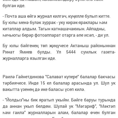
булган иде.
- Почта аша өйгә журнал килгәч, күңелле булып китте.
Бу юлы менә бүләк зуррак - уку кирәк-яраклары һәм
китаплар алдым. Тагын катнашачакмын. Айпадны,
һичьюгы берәр фотоаппарат отарга әле исәп, - ди ул.
Бу юлы бәйгенең төп җиңүчесе Актаныш районыннан
Ринат Ямиев булды. Ул 5444 сумлык газета-
журналларга язылган иде.
Раилә Гайнетдинова "Салават күпере" балалар бакчасы
тәрбиячесе. Инде 15 ел балалар арасында ул. Шул ук
вакытта үзенең дә ике баласы үсеп килә.
- "Йолдыз"ны бик яратып укыйм. Бәйге баруы турында
да аннан укып белдем. Шулай ук "Мәгариф", "Мәктәп
һәм гаилә" журналларын алам, балалар өчен булган