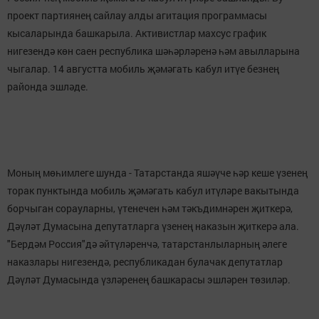
проект партиянең сайлау алды агитация программасы
кысаларында башкарыла. Активистлар махсус график
нигезендә көн саен республика шәһәрләренә һәм авылларына
чыгалар. 14 августта мобиль җәмәгать кабул итүе безнең
районда эшләде.
Моның мөһимлеге шунда - Татарстанда яшәүче һәр кеше үзенең
торак пунктында мобиль җәмәгать кабул итүләре вакытында
борчыган сорауларны, үтенечен һәм тәкъдимнәрен җиткерә,
Дәүләт Думасына депутатларга үзенең наказын җиткерә ала.
"Бердәм Россия"дә әйтүләренчә, татарстанлыларның әлеге
наказлары нигезендә, республикадан булачак депутатлар
Дәүләт Думасында үзләренең башкарасы эшләрен төзиләр.