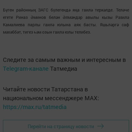
Бүген районның ЗАГС бүлегендә яңа гаилә теркәлде. Теләче
егете Риназ Әминов белән Әлмәндәр авылы кызы Рәзилә
Камалиева парлы гаилә юлына аяк басты. Яшьләргә саф
мәхәббәт, тигез һәм озын гаилә юлы телибез.
Следите за самым важным и интересным в
Telegram-канале
Татмедиа
Читайте новости Татарстана в
национальном мессенджере MАХ:
https://max.ru/tatmedia
Перейти на страницу новости