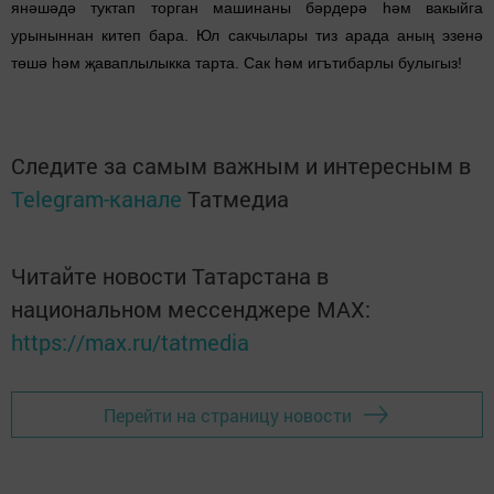
янәшәдә туктап торган машинаны бәрдерә һәм вакыйга
урыныннан китеп бара. Юл сакчылары тиз арада аның эзенә
төшә һәм җаваплылыкка тарта. Сак һәм игътибарлы булыгыз!
Следите за самым важным и интересным в
Telegram-канале
Татмедиа
Читайте новости Татарстана в
национальном мессенджере MАХ:
https://max.ru/tatmedia
Перейти на страницу новости