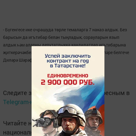
- Бүгенгесе ике очрашуда төрле темаларга 7 наказ алдык. Без
барысын да игътибар белән тыңладык, сорауларын язып
алдык һәм аларны депутатлыкка кандидатлар игътибарына
җиткерәчәкбез, - диде мобиль җәмәгать кабул итүләре белгече
Диләрә Шәрәфиева.
Следите за самым важным и интересным в
Telegram-канале
Татмедиа
Читайте новости Татарстана в
национальном мессенджере MАХ: