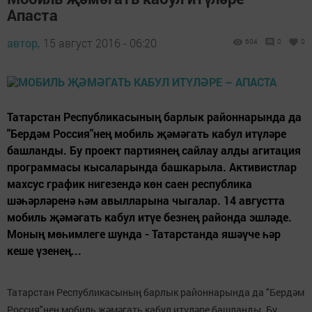
Апаста
автор,
15 август 2016 - 06:20
604
0
0
Татарстан Республикасының барлык районнарында да
"Бердәм Россия"нең мобиль җәмәгать кабул итүләре
башланды. Бу проект партиянең сайлау алды агитация
программасы кысаларында башкарыла. Активистлар
махсус график нигезендә көн саен республика
шәһәрләренә һәм авылларына чыгалар. 14 августта
мобиль җәмәгать кабул итүе безнең районда эшләде.
Моның мөһимлеге шунда - Татарстанда яшәүче һәр
кеше үзенең...
Татарстан Республикасының барлык районнарында да "Бердәм
Россия"нең мобиль җәмәгать кабул итүләре башланды. Бу