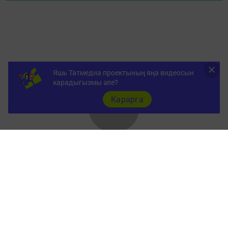
Яшь Татмедиа проектының яңа видеосын
карадыгызмы әле?
Карарга
Документы
Төрле темалар