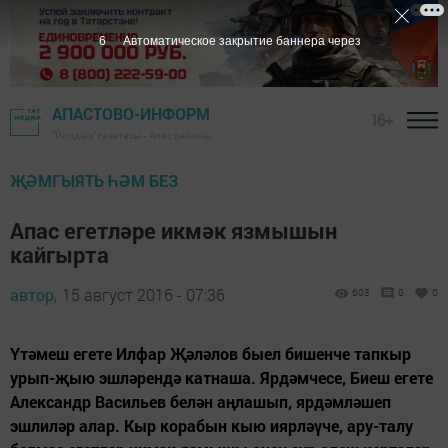
5
Автоматическое закрытие баннера через
АПАСТОВО-ИНФОРМ
16+
"Йолдыз" газетасы - Апас районы
ҖӘМГЫЯТЬ ҺӘМ БЕЗ
Апас егетләре икмәк язмышын
кайгырта
автор,
15 август 2016 - 07:36
603
0
0
Үтәмеш егете Илфар Җәләлов быел бишенче тапкыр
урып-җыю эшләрендә катнаша. Ярдәмчесе, Биеш егете
Александр Васильев белән аңлашып, ярдәмләшеп
эшлиләр алар. Кыр корабын кыю иярләүче, ару-талу