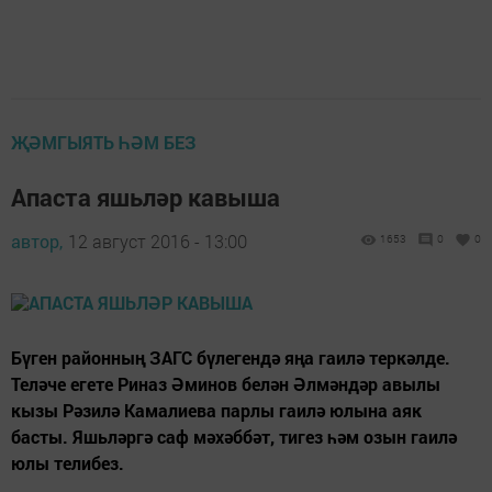
ҖӘМГЫЯТЬ ҺӘМ БЕЗ
Апаста яшьләр кавыша
автор,
12 август 2016 - 13:00
1653
0
0
Бүген районның ЗАГС бүлегендә яңа гаилә теркәлде.
Теләче егете Риназ Әминов белән Әлмәндәр авылы
кызы Рәзилә Камалиева парлы гаилә юлына аяк
басты. Яшьләргә саф мәхәббәт, тигез һәм озын гаилә
юлы телибез.