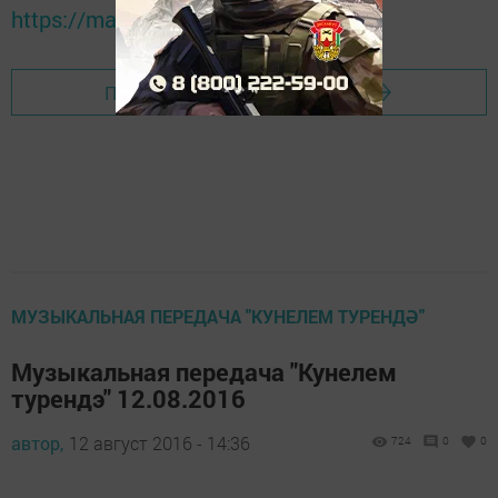
https://max.ru/tatmedia
Перейти на страницу новости
МУЗЫКАЛЬНАЯ ПЕРЕДАЧА "КУНЕЛЕМ ТУРЕНДӘ"
Музыкальная передача "Кунелем
турендэ" 12.08.2016
автор,
12 август 2016 - 14:36
724
0
0