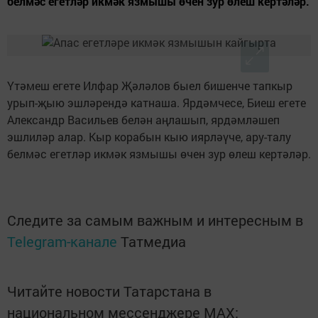
белмәс егетләр икмәк язмышы өчен зур өлеш кертәләр.
Үтәмеш егете Илфар Җәләлов быел бишенче тапкыр
урып-җыю эшләрендә катнаша. Ярдәмчесе, Биеш егете
Александр Васильев белән аңлашып, ярдәмләшеп
эшлиләр алар. Кыр корабын кыю иярләүче, ару-талу
белмәс егетләр икмәк язмышы өчен зур өлеш кертәләр.
Следите за самым важным и интересным в
Telegram-канале
Татмедиа
Читайте новости Татарстана в
национальном мессенджере MАХ: