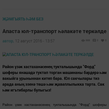
ҖӘМГЫЯТЬ ҺӘМ БЕЗ
Апаста юл-транспорт һәлакәте теркәлде
автор,
12 август 2016 - 13:57
688
0
0
Район үзәк хастаханәсенең тукталышында "Форд"
шоферы янәшәдә туктап торган машинаны бәрдерә һәм
вакыйга урыныннан китеп бара. Юл сакчылары тиз
арада аның эзенә төшә һәм җаваплылыкка тарта. Сак
һәм игътибарлы булыгыз!
Район үзәк хастаханәсенең тукталышында "Форд" шоферы