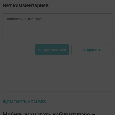
Нет комментариев
Отправить
Авторизоваться
ҖӘМГЫЯТЬ ҺӘМ БЕЗ
Мобиль җәмәгать кабул итүләре –