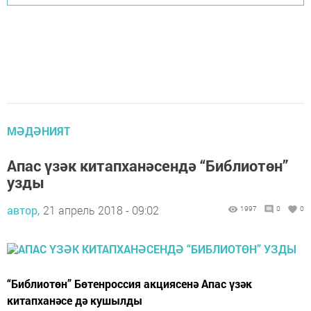
МӘДӘНИЯТ
Апас үзәк китапханәсендә “Библиотөн”
узды
автор,
21 апрель 2018 - 09:02
1997
0
0
“Библиотөн” Бөтенроссия акциясенә Апас үзәк
китапханәсе дә кушылды