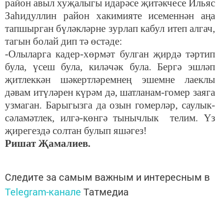
район авыл хуҗалыгы идарәсе җитәкчесе Ильяс
Заһидуллин район хакимияте исеменнән аңа
тапшырган бүләкләрне зурлап кабул итеп алгач,
тагын болай дип тә өстәде:
-Олыларга кадер-хөрмәт булган җирдә тәртип
була, үсеш була, киләчәк була. Бергә эшләп
җитлеккән шәкертләремнең эшемне лаеклы
дәвам итүләрен күрәм дә, шатланам-гомер заяга
узмаган. Барыгызга да озын гомерләр, саулык-
сәламәтлек, илгә-көнгә тынычлык телим. Үз
җирегездә солтан булып яшәгез!
Ришат Җамалиев.
Следите за самым важным и интересным в
Telegram-канале
Татмедиа