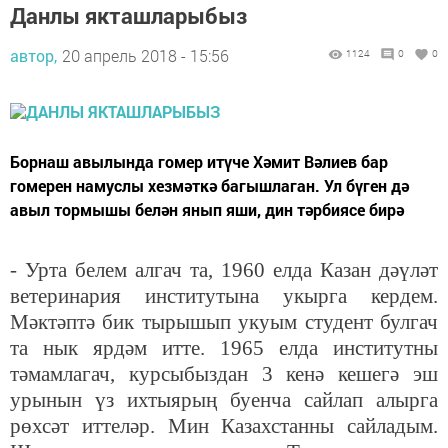
Данлы якташларыбыз
автор,
20 апрель 2018 - 15:56
1124
0
0
Борнаш авылында гомер итүче Хәмит Вәлиев бар
гомерен намуслы хезмәткә багышлаган. Ул бүген дә
авыл тормышы белән янып яши, дин тәрбиясе бирә
- Урта белем алгач та, 1960 елда Казан дәүләт
ветеринария институтына укырга кердем.
Мәктәптә бик тырышып укуым студент булгач
та нык ярдәм итте. 1965 елда институтны
тәмамлагач, курсыбыздан 3 кенә кешегә эш
урынын үз ихтыярың буенча сайлап алырга
рөхсәт иттеләр. Мин Казахстанны сайладым.