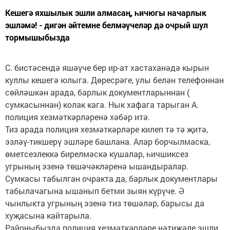
Кешегә яхшылык эшли алмасаң, һичюгы начарлык
эшләмә! - дигән әйтемне белмәүчеләр дә очрый шул
тормышыбызда
С. бистәсендә яшәүче бер ир-ат хастаханәдә кырын
куллы кешегә юлыга. Дөресрәге, улы белән телефоннан
сөйләшкән арада, барлык документларыннан (
сумкасыннан) колак кага. Нык хафага тарыган А.
полиция хезмәткәрләренә хәбәр итә.
Тиз арада полиция хезмәткәрләре килеп тә тә җитә,
эзләү-тикшерү эшләре башлана. Алар борчылмаска,
өметсезлеккә бирелмәскә кушалар, һичшиксез
угрының эзенә төшәчәкләренә ышандыралар.
Сумкасы табылган очракта да, барлык документлары
табылачагына ышанып бетми зыян күрүче. Ә
чынлыкта угрының эзенә тиз төшәләр, барысы да
хуҗасына кайтарыла.
Районыбызда полиция хезмәткәрләре нәтиҗәле эшли