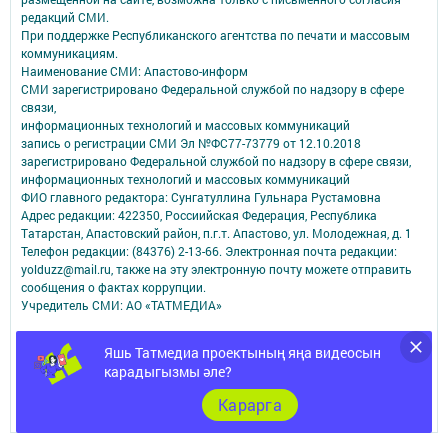
редакций СМИ.
При поддержке Республиканского агентства по печати и массовым
коммуникациям.
Наименование СМИ: Апастово-информ
СМИ зарегистрировано Федеральной службой по надзору в сфере
связи,
информационных технологий и массовых коммуникаций
запись о регистрации СМИ Эл №ФС77-73779 от 12.10.2018
зарегистрировано Федеральной службой по надзору в сфере связи,
информационных технологий и массовых коммуникаций
ФИО главного редактора: Сунгатуллина Гульнара Рустамовна
Адрес редакции: 422350, Россиийская Федерация, Республика
Татарстан, Апастовский район, п.г.т. Апастово, ул. Молодежная, д. 1
Телефон редакции: (84376) 2-13-66. Электронная почта редакции:
yolduzz@mail.ru, также на эту электронную почту можете отправить
сообщения о фактах коррупции.
Учредитель СМИ: АО «ТАТМЕДИА»
Антикоррупционная политика
Яшь Татмедиа проектының яңа видеосын
АО «ТАТМЕДИА» использует «cookie»
для персонализации сервисов и
карадыгызмы әле?
удобства пользователей сайтом.
Использование «cookie» можно отменить в настройках браузера.
Карарга
Политика конфиденциальности