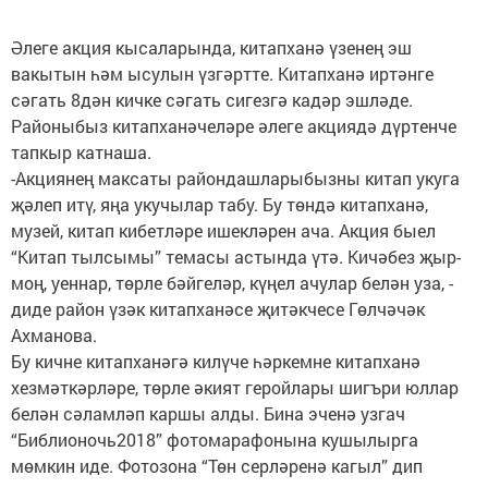
Әлеге акция кысаларында, китапханә үзенең эш
вакытын һәм ысулын үзгәртте. Китапханә иртәнге
сәгать 8дән кичке сәгать сигезгә кадәр эшләде.
Районыбыз китапханәчеләре әлеге акциядә дүртенче
тапкыр катнаша.
-Акциянең максаты райондашларыбызны китап укуга
җәлеп итү, яңа укучылар табу. Бу төндә китапханә,
музей, китап кибетләре ишекләрен ача. Акция быел
“Китап тылсымы” темасы астында үтә. Кичәбез җыр-
моң, уеннар, төрле бәйгеләр, күңел ачулар белән уза, -
диде район үзәк китапханәсе җитәкчесе Гөлчәчәк
Ахманова.
Бу кичне китапханәгә килүче һәркемне китапханә
хезмәткәрләре, төрле әкият геройлары шигъри юллар
белән сәламләп каршы алды. Бина эченә узгач
“Библионочь2018” фотомарафонына кушылырга
мөмкин иде. Фотозона “Төн серләренә кагыл” дип