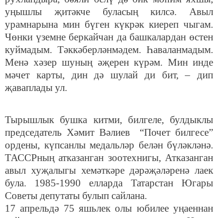
уңышлы җитәкче буласың килсә. Авыл
урамнарына мин бүген күкрәк киереп чыгам.
Чөнки үземне беркайчан да башкалардан өстен
куймадым. Тәккәберләнмәдем. Һаваланмадым.
Менә хәзер шуның әҗерен күрәм. Мин инде
мәчет карты, дин дә шулай ди бит, – дип
җаваплады ул.
Тырышлык бушка китми, билгеле, булдыклы
председатель Хәмит Вәлиев “Почет билгесе”
ордены, күпсанлы медальләр белән бүләкләнә.
ТАССРның атказанган зоотехнигы, Атказанган
авыл хуҗалыгы хемәткәре дәрәҗәләренә лаек
була. 1985-1990 елларда Татарстан Югары
Советы депутаты булып сайлана.
17 апрельдә 75 яшьлек олы юбилее уңаеннан