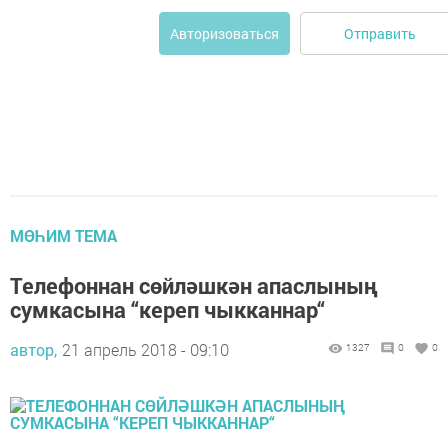
Отправить
Авторизоваться
МӨҺИМ ТЕМА
Телефоннан сөйләшкән апаслының
сумкасына “кереп чыкканнар“
автор,
21 апрель 2018 - 09:10
1327
0
0