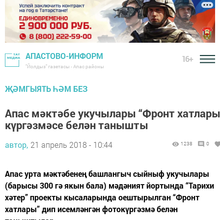
АПАСТОВО-ИНФОРМ
16+
"Йолдыз" газетасы - Апас районы
ҖӘМГЫЯТЬ ҺӘМ БЕЗ
Апас мәктәбе укучылары “Фронт хатлары
күргәзмәсе белән танышты
автор,
21 апрель 2018 - 10:44
1238
0
Апас урта мәктәбенең башлангыч сыйныф укучылары
(барысы 300 гә якын бала) мәдәният йортында “Тарихи
хәтер” проекты кысаларында оештырылган “Фронт
хатлары” дип исемләнгән фотокүргәзмә белән