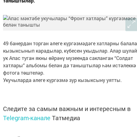
таныштылар.
49 банердан торган әлеге күргәзмәдәге хатларны балал
кызыксынып карадылар, күбесен укыдылар. Алар шулай
ук Апас туган якны өйрәнү музеенда сакланган “Солдат
хатлары” альбомы белән дә таныштылар һәм истәлеккә
фотога төштеләр.
Укучыларда әлеге күргәзмә зур кызыксыну уятты.
Следите за самым важным и интересным в
Telegram-канале
Татмедиа