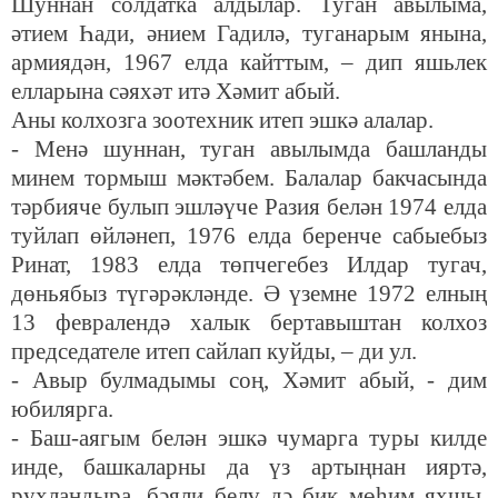
Шуннан солдатка алдылар. Туган авылыма,
әтием Һади, әнием Гадилә, туганарым янына,
армиядән, 1967 елда кайттым, – дип яшьлек
елларына сәяхәт итә Хәмит абый.
Аны колхозга зоотехник итеп эшкә алалар.
- Менә шуннан, туган авылымда башланды
минем тормыш мәктәбем. Балалар бакчасында
тәрбияче булып эшләүче Разия белән 1974 елда
туйлап өйләнеп, 1976 елда беренче сабыебыз
Ринат, 1983 елда төпчегебез Илдар тугач,
дөньябыз түгәрәкләнде. Ә үземне 1972 елның
13 февралендә халык бертавыштан колхоз
председателе итеп сайлап куйды, – ди ул.
- Авыр булмадымы соң, Хәмит абый, - дим
юбилярга.
- Баш-аягым белән эшкә чумарга туры килде
инде, башкаларны да үз артыңнан ияртә,
рухландыра, бәяли белү дә бик мөһим яхшы,