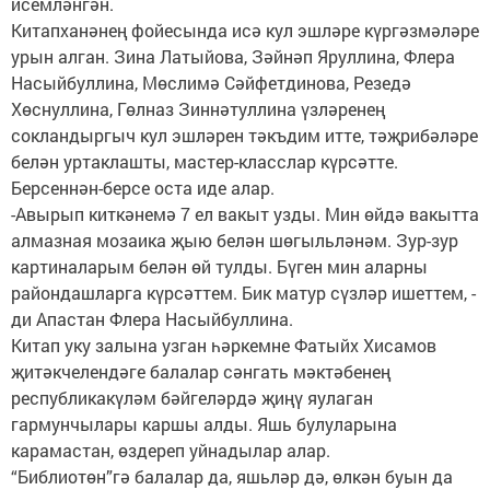
исемләнгән.
Китапханәнең фойесында исә кул эшләре күргәзмәләре
урын алган. Зина Латыйова, Зәйнәп Яруллина, Флера
Насыйбуллина, Мөслимә Сәйфетдинова, Резедә
Хөснуллина, Гөлназ Зиннәтуллина үзләренең
сокландыргыч кул эшләрен тәкъдим итте, тәҗрибәләре
белән уртаклашты, мастер-класслар күрсәтте.
Берсеннән-берсе оста иде алар.
-Авырып киткәнемә 7 ел вакыт узды. Мин өйдә вакытта
алмазная мозаика җыю белән шөгыльләнәм. Зур-зур
картиналарым белән өй тулды. Бүген мин аларны
райондашларга күрсәттем. Бик матур сүзләр ишеттем, -
ди Апастан Флера Насыйбуллина.
Китап уку залына узган һәркемне Фатыйх Хисамов
җитәкчелендәге балалар сәнгать мәктәбенең
республикакүләм бәйгеләрдә җиңү яулаган
гармунчылары каршы алды. Яшь булуларына
карамастан, өздереп уйнадылар алар.
“Библиотөн”гә балалар да, яшьләр дә, өлкән буын да