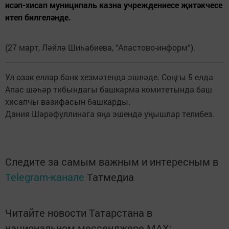
исәп-хисап муниципаль казна учреждениесе җитәкчесе
итеп билгеләнде.
(27 март, Ләйлә Шиһабиева, “Апастово-информ“).
Ул озак еллар банк хезмәтендә эшләде. Соңгы 5 елда
Апас шәһәр тибындагы башкарма комитетында баш
хисапчы вазифасын башкарды.
Дания Шәрәфуллинага яңа эшендә уңышлар телибез.
Следите за самым важным и интересным в
Telegram-канале
Татмедиа
Читайте новости Татарстана в
национальном мессенджере MАХ: