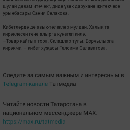
шулай дәвам итәчәк“, диде үзәк даруханә җитәкчесе
урынбасары Сания Сәлахова.
Кибетләрдә дә азык-төлекләр мулдан. Халык та
кирәклесен генә алырга күнегеп килә.
–Товар кайтып тора. Складлар тулы. Борчылырга
кирәкми, – кибет хуҗасы Гөлсимә Салаватова.
Следите за самым важным и интересным в
Telegram-канале
Татмедиа
Читайте новости Татарстана в
национальном мессенджере MАХ:
https://max.ru/tatmedia