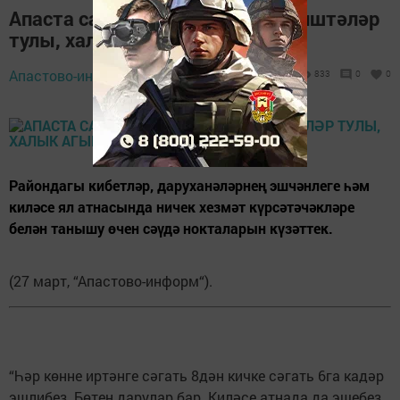
Апаста сату нокталары ачык, киштәләр
тулы, халык агымы күзәтелми
Апастово-информ,
27 март 2020 - 15:11
833
0
0
Райондагы кибетләр, даруханәләрнең эшчәнлеге һәм
киләсе ял атнасында ничек хезмәт күрсәтәчәкләре
белән танышу өчен сәүдә нокталарын күзәттек.
(27 март, “Апастово-информ“).
“Һәр көнне иртәнге сәгать 8дән кичке сәгать 6га кадәр
эшлибез. Бөтен дарулар бар. Киләсе атнада да эшебез