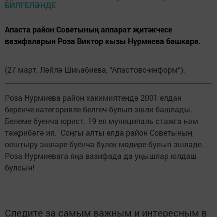
Апаста район Советының аппарат җитәкчесе
вазифаларын Роза Виктор кызы Нурмиева башкара.
(27 март, Ләйлә Шиһабиева, “Апастово-информ“).
Роза Нурмиева район хакимиятендә 2001 елдан
беренче категорияле белгеч булып эшли башлады.
Белеме буенча юрист. 19 ел муниципаль стажга һәм
тәҗрибәгә ия. Соңгы алты елда район Советының
оештыру эшләре буенча бүлек мөдире булып эшләде.
Роза Нурмиевага яңа вазифада да уңышлар юлдаш
булсын!
Следите за самым важным и интересным в