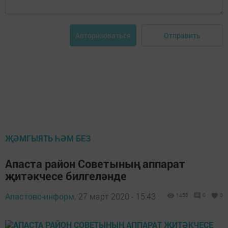
Отправить
Авторизоваться
ҖӘМГЫЯТЬ ҺӘМ БЕЗ
Апаста район Советының аппарат
җитәкчесе билгеләнде
Апастово-информ,
27 март 2020 - 15:43
1450
0
0