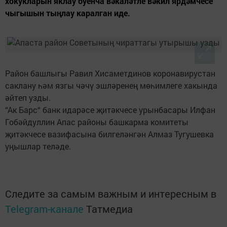
хокукларын яклау буенча вәкаләтле вәкил ярдәмчесе
чыгышын тыңлау каралган иде.
Район башлыгы Равил Хисаметдинов коронавирустан
саклану һәм язгы чәчү эшләренең мөһимлеге хакында
әйтеп узды.
“Ак Барс“ банк идарәсе җитәкчесе урынбасары Илфан
Гобәйдуллин Апас районы башкарма комитеты
җитәкчесе вазифасына билгеләнгән Алмаз Тугушевка
уңышлар теләде.
Следите за самым важным и интересным в
Telegram-канале
Татмедиа