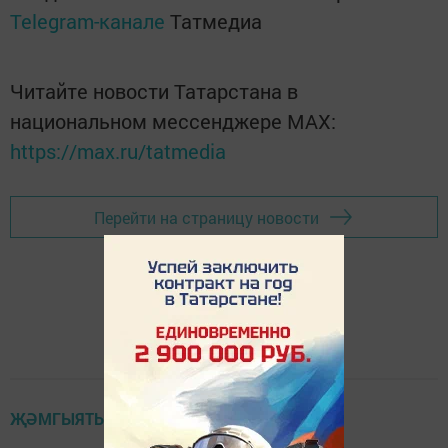
Telegram-канале
Татмедиа
Читайте новости Татарстана в
национальном мессенджере MАХ:
https://max.ru/tatmedia
Перейти на страницу новости
ҖӘМГЫЯТЬ ҺӘМ БЕЗ