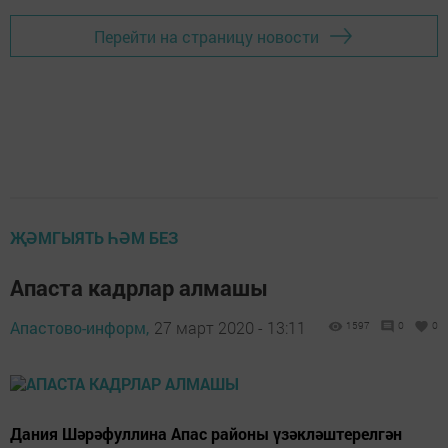
Перейти на страницу новости
ҖӘМГЫЯТЬ ҺӘМ БЕЗ
Апаста кадрлар алмашы
Апастово-информ,
27 март 2020 - 13:11
1597
0
0
Дания Шәрәфуллина Апас районы үзәкләштерелгән