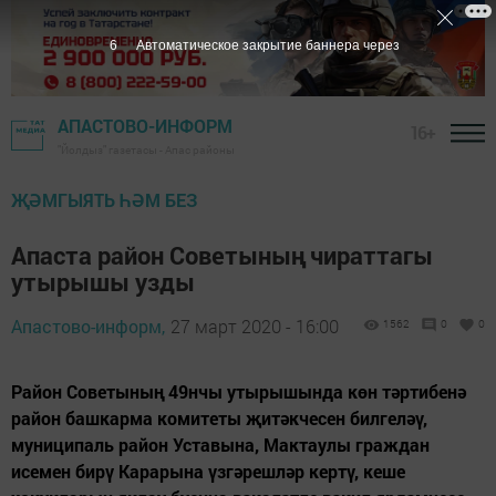
6
Автоматическое закрытие баннера через
АПАСТОВО-ИНФОРМ
16+
"Йолдыз" газетасы - Апас районы
ҖӘМГЫЯТЬ ҺӘМ БЕЗ
Апаста район Советының чираттагы
утырышы узды
Апастово-информ,
27 март 2020 - 16:00
1562
0
0
Район Советының 49нчы утырышында көн тәртибенә
район башкарма комитеты җитәкчесен билгеләү,
муниципаль район Уставына, Мактаулы граждан
исемен бирү Карарына үзгәрешләр кертү, кеше