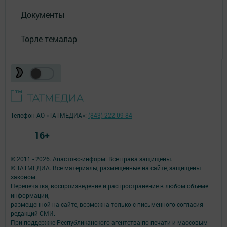
Документы
Төрле темалар
Телефон АО «ТАТМЕДИА»:
(843) 222 09 84
16+
© 2011 - 2026. Апастово-информ. Все права защищены.
© ТАТМЕДИА. Все материалы, размещенные на сайте, защищены
законом.
Перепечатка, воспроизведение и распространение в любом объеме
информации,
размещенной на сайте, возможна только с письменного согласия
редакций СМИ.
При поддержке Республиканского агентства по печати и массовым