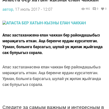
автор,
17 июль 2017 - 12:07
692
0
0
Апас хастаханәсенә елан чаккан бер райондашыбыз
мөрәҗәгать иткән. Аңа беренче ярдәм күрсәтелгән.
Урман, болынга барсагыз, шулай ук җиләк җыйганда
сак булуыгыз сорала.
Апас хастаханәсенә елан чаккан бер райондашыбыз
мөрәҗәгать иткән. Аңа беренче ярдәм күрсәтелгән.
Урман, болынга барсагыз, шулай ук җиләк җыйганда
сак булуыгыз сорала.
Следите за самым важным и интересным в