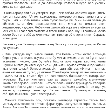
булган хәлләргә ышана да алмыйлар, үзләренә күрә бер үкенеч
хисе дә кичерә алар.
- Соңгы арада әти бик үзгәргән иде, - дип сөйли мәрхүмнәрнең ятим
калган кызлары Айгөл, күзләрендә мөлдерәгән яшьләрне тыярга
тырышып. - Әллә ничек кенә тупасланды ул. Мин аның үзенә дә
әйттем: «Әти, бик әшәкеләндең син, миңа да ямьсез итеп
эндәшәсең», - дидем. Чебеннән фил ясый торганга әйләнгән иде ул.
Минем аны гаепләп сөйләвем түгел, ничек бар, шуны сөйлим. Менә
хәзер бер генә әйбер өчен үкенәм: никләр әбиләргә китеп бардым
икән, дим.
Безнең сүзгә Төхвәтуллиннарның 3нче курста укучы уллары Рәсил
дә кушыла:
- Әйе, үзгәрде шул. Үләсе көнне, әти белән иртән өстәл артында
бергә утырган идек. Шунда әйтә бу миңа: «Улым, әгәр дә бүген мин
асылынып үлсәм, син бу өйгә башка ир-атларны кертмә, миңа
шушыны вәгъдә итеп, сүз бир!» - ди. «Әти, җүләр сатма инде, хатын-
кыз өчен шулай бетеренәләрме!», - дип әйттем. «Әниең - минем
өчен хатын-кыз түгел, ул минем 20 ел бергә гомер иткән хатыным!»
- диде. Ул аны гомер буе көнләп яшәде, башкаларга китәр, дип
курыкты. Булган хәлләргә әле дә ышана алмыйм, менә-менә
кайтып керерләр шикелле… - әтисе белән әнисе турындагы хәбәрне
ишеткәч, Рәсил үзен ирләрчә, кулда тота. Үксеп еламый, тик шул ук
вакытта, күзендә яше дә бетми аның. Туганнары егетнең
сабырлыгын әнә шулай тасвирлый.
…Фаҗига булганнан соң, социаль челтәрдә таралган тагын бер
мәгълүмат, төгәлрәк әйтсәк, фараз турында тулырак сораштырдым.
Янәсе, Рәсимә Төхфәтуллина иреннән күптән китәргә теләп яшәгән.