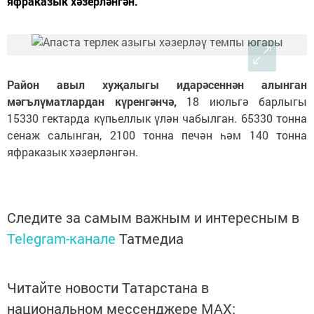
яфраказык хәзерләнгән.
Район авыл хуҗалыгы идарәсеннән алынган
мәгълүматлардан күренгәнчә,
18 июльгә барлыгы
15330 гектарда күпьеллык үлән чабылган. 65330 тонна
сенаж салынган, 2100 тонна печән һәм 140 тонна
яфраказык хәзерләнгән.
Следите за самым важным и интересным в
Telegram-канале
Татмедиа
Читайте новости Татарстана в
национальном мессенджере MАХ: