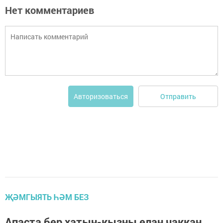
Нет комментариев
Отправить
Авторизоваться
ҖӘМГЫЯТЬ ҺӘМ БЕЗ
Апаста бер хатын-кызны елан чаккан