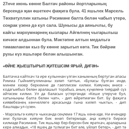
27нче июнь көнне Балтач районы йортларының
берсендә җан өшеткеч фаҗига була. 41 яшьлек Марсель
Төхвәтуллин хатыны Рәсимәне балта белән чабып үтерә,
соңрак үзенә дә кул сала. Шунысы да аянычлы, бу
кайгы мәрхүмнәрнең кызлары Айгөлнең чыгарылыш
кичәсе алдыннан була. Мәктәпне алтын медальгә
тәмамланган кыз бу көнне зарыгып көтә. Тик бәйрәм
рухы күз яшьләре белән алышынган.
«ӨЙНЕ ҖЫЕШТЫРЫП ҖИТЕШСӘМ ЯРЫЙ, ДИГӘН»
Балтачка кайткач та ире кулыннан үлгән ханымның бертуган апасы
Римма Гыйниятуллинаны эзләп таптык. «Буласы булган инде,
минем хәзер беркемне дә гаеплисем килми. Кияүнең әнисе -
кодагыебыз белән аралашып торабыз, аның күңеленә тиярдәй сүз
әйтәсем килми. Ул да баласын үстергәндә: «Кеше үтерүче бул,
хатыныңны балта белән чап», - дип өйрәтмәгән бит. Бу фаҗига
киявебезнең көнчеллеге аркасында гына килеп чыкты», - дип
башлады ул сүзен.
- Марсельгә кияүгә чыкканда сеңлемә 17 яшь кенә иде. Ни өчендер
әни булачак кияүне бик өнәп бетермәде, аңа кияүгә бирәсе
килмәде Рәсимәне. Тик яшьләр бер-берсен бик яраткач, араларына
керә алмадык. «18 яшең дә тулмаган бит әле, уйлап бетер», - дип тә