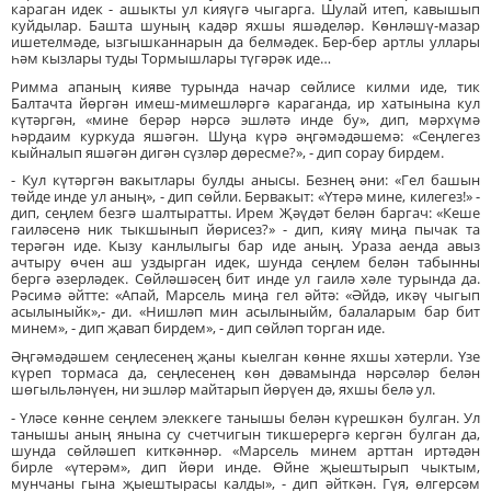
караган идек - ашыкты ул кияүгә чыгарга. Шулай итеп, кавышып
куйдылар. Башта шуның кадәр яхшы яшәделәр. Көнләшү-мазар
ишетелмәде, ызгышканнарын да белмәдек. Бер-бер артлы уллары
һәм кызлары туды Тормышлары түгәрәк иде…
Римма апаның кияве турында начар сөйлисе килми иде, тик
Балтачта йөргән имеш-мимешләргә караганда, ир хатынына кул
күтәргән, «мине берәр нәрсә эшләтә инде бу», дип, мәрхүмә
һәрдаим куркуда яшәгән. Шуңа күрә әңгәмәдәшемә: «Сеңлегез
кыйналып яшәгән дигән сүзләр дөресме?», - дип сорау бирдем.
- Кул күтәргән вакытлары булды анысы. Безнең әни: «Гел башын
төйде инде ул аның», - дип сөйли. Бервакыт: «Үтерә мине, килегез!» -
дип, сеңлем безгә шалтыратты. Ирем Җәүдәт белән баргач: «Кеше
гаиләсенә ник тыкшынып йөрисез?» - дип, кияү миңа пычак та
терәгән иде. Кызу канлылыгы бар иде аның. Ураза аенда авыз
ачтыру өчен аш уздырган идек, шунда сеңлем белән табынны
бергә әзерләдек. Сөйләшәсең бит инде ул гаилә хәле турында да.
Рәсимә әйтте: «Апай, Марсель миңа гел әйтә: «Әйдә, икәү чыгып
асылыныйк»,- ди. «Нишләп мин асылыныйм, балаларым бар бит
минем», - дип җавап бирдем», - дип сөйләп торган иде.
Әңгәмәдәшем сеңлесенең җаны кыелган көнне яхшы хәтерли. Үзе
күреп тормаса да, сеңлесенең көн дәвамында нәрсәләр белән
шөгыльләнүен, ни эшләр майтарып йөрүен дә, яхшы белә ул.
- Үләсе көнне сеңлем элеккеге танышы белән күрешкән булган. Ул
танышы аның янына су счетчигын тикшерергә кергән булган да,
шунда сөйләшеп киткәннәр. «Марсель минем арттан иртәдән
бирле «үтерәм», дип йөри инде. Өйне җыештырып чыктым,
мунчаны гына җыештырасы калды», - дип әйткән. Гүя, өлгерсәм