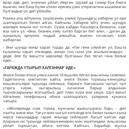
ярар иде, дип, эченнән уйлап йөргән. Шулай да гомер буе бергә
яшәгән, ике бала бүләк иткән иренең үзен үтерәчәгенә ышанмаган
булгандыр ул, дип уйлыйм.
Римма апа әйтүенчә, сеңлесенең үлеме турындагы хәбәрне ул ире
шалтыраткач белеп алган. Кайгылы хәбәрне әйтү өчен, шундук
әниләре янына юл тоткан. Сүзне кайдан башларга белмичә, озак
иза чигә ул. «Әни, безнең кияү китеп барган бит әле», - дигән дә,
җанының әрнүенә чыдый алмыйча, әнисен кочаклап, елап
җибәргән.
- Әни шунда миңа карап торды да: «Үзе генә үлмәгән ул, башта
кызымны харап иткәндер, аннан соң гына үзе асылынгандыр», -
диде. Әле бу вакытта нәрсәләр булганын без төгәл генә белми
идек…
«ГАРАЖДА УТЫРЫП КАЛГАННАР ИДЕ»
Әнисе белән әтисе үләсе көнне 18 яшьлек Айгөл аны-моны сизенми.
Гадәттәгечә, мәктәптән кайта, әнисе белән тормыш-көнкүреш
мәшәкатьләре турында сөйләшә, бәрәңге бакчасына чыгып чүп
утарга кирәк, чыгарылыш кичәсенә барыр алдыннан
тырнакларыңны ясатырбыз, дип план кора әни кеше. Шул вакыт
Айгөлнең телефонына әбисе шалтыратып, үзләренә кунакка
чакыра.
- «Әбиләреңдә озак торма, мунчаны җыештырасы бар», - дип
озатты мине әни. Үзе ул мин чыгып киткәндә әти белән тыныч кына
нәрсә хакындадыр гараж янында сөйләшеп басып калган иде.
Аларның ни турында сөйләшкәннәрен мин ишетмәдем. Аны-моны
уйлап тормастан, әбигә киттем. Кайткач, барыбер мунча