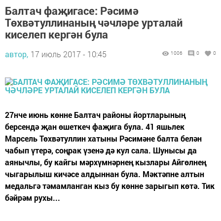
Балтач фаҗигасе: Рәсимә
Төхвәтуллинаның чәчләре урталай
киселеп кергән була
автор,
17 июль 2017 - 10:45
1006
0
0
27нче июнь көнне Балтач районы йортларының
берсендә җан өшеткеч фаҗига була. 41 яшьлек
Марсель Төхвәтуллин хатыны Рәсимәне балта белән
чабып үтерә, соңрак үзенә дә кул сала. Шунысы да
аянычлы, бу кайгы мәрхүмнәрнең кызлары Айгөлнең
чыгарылыш кичәсе алдыннан була. Мәктәпне алтын
медальгә тәмамланган кыз бу көнне зарыгып көтә. Тик
бәйрәм рухы...