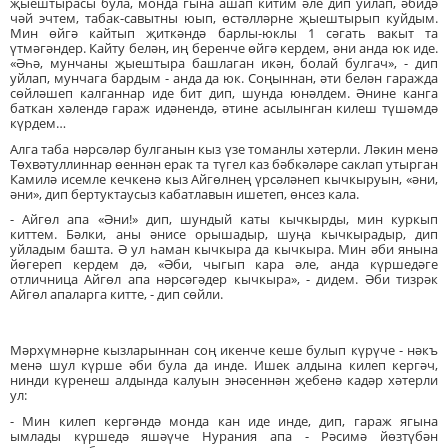
җыештырасы була, монда гына ашап китим әле дип уйлап, әбидә
чәй эчтем, табак-савытны юып, өстәлләрне җыештырып куйдым.
Мин өйгә кайтып җиткәндә барлы-юклы 1 сәгать вакыт та
үтмәгәндер. Кайту белән, иң беренче өйгә кердем, әни анда юк иде.
«Әһә, мунчаны җыештыра башлаган икән, болай булгач», - дип
уйлап, мунчага бардым - анда да юк. Соңыннан, әти белән гаражда
сөйләшеп калганнар иде бит дип, шунда юнәлдем. Әнине канга
баткан хәлендә гараж идәнендә, әтине асылынган килеш түшәмдә
күрдем…
Алга таба нәрсәләр булганын кыз үзе томанлы хәтерли. Ләкин менә
Төхвәтуллиннар өеннән ерак та түгел каз бәбкәләре саклап утырган
Камилә исемле кечкенә кыз Айгөлнең үрсәләнеп кычкыруын, «әни,
әни», дип бертуктаусыз кабатлавын ишетеп, өнсез кала.
- Айгөл апа «Әни!» дип, шундый каты кычкырды, мин куркып
киттем. Бәлки, аны әнисе орышадыр, шуңа кычкырадыр, дип
уйладым башта. Ә ул һаман кычкыра да кычкыра. Мин әби янына
йөгереп кердем дә, «Әби, чыгып кара әле, анда күршедәге
отличница Айгөл апа нәрсәгәдер кычкыра», - дидем. Әби тизрәк
Айгөл апаларга китте, - дип сөйли.
Мәрхүмнәрне кызларыннан соң икенче кеше булып күрүче - нәкъ
менә шул күрше әби була да инде. Ишек алдына килеп кергәч,
нинди күренеш алдында калуын энәсеннән җебенә кадәр хәтерли
ул:
- Мин килеп кергәндә монда кан иде инде, дип, гараж ягына
ымлады күршедә яшәүче Нурания апа - Рәсимә йөзтүбән