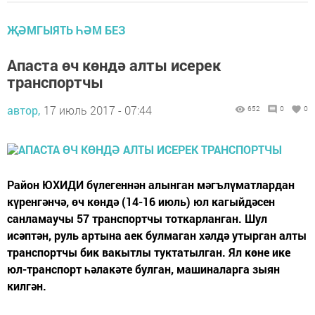
ҖӘМГЫЯТЬ ҺӘМ БЕЗ
Апаста өч көндә алты исерек
транспортчы
автор,
17 июль 2017 - 07:44
652
0
0
Район ЮХИДИ бүлегеннән алынган мәгълүматлардан
күренгәнчә, өч көндә (14-16 июль) юл кагыйдәсен
санламаучы 57 транспортчы тоткарланган. Шул
исәптән, руль артына аек булмаган хәлдә утырган алты
транспортчы бик вакытлы туктатылган. Ял көне ике
юл-транспорт һәлакәте булган, машиналарга зыян
килгән.