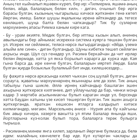
Аның гел кыйналып яшәвен күреп, бер ир: «Тилмермә, яшәмә аның
белән, әйдә, балаларың белән кил», - дигәч, очынып бер иргә
барасы булган, кызының чыгарылыш кичәсе җиткәнен генә көтеп
йөргән, имеш. Бәлки шушы яңалыкны иренә әйткәндер дә, тегесе
көнләшеп, шуңа балта белән чапкандыр? Тик бу сүзләрне
мәрхүмәнең апасы Римма ханым кире кага.
- Бу - урам әкияте. Медик булгач, бер иптәш кызын алып, әнинең
авылындагы бер айнымас исереккә система куярга төшкән булган
ул. Исерек ни сөйләмәс, теләсә нәрсә лыгырдагандыр: «Әйдә, үземә
алыйм әле сине», - дигән булгандыр. Шуны кибеткә төшеп сөйләгән
ахрысы инде. Шул сүз генәдер ул. Рәсимә беркайчан да чит ирләр
белән йөрмәде, хәтта ул якка борылып карарга да курка иде. Кая
гына барса да, ире көнче булгач, балаларын ияртеп йөрде. Бала
булган җирдә бозыклык булалмый бит инде, килешәсездер…
Бу фаҗига нәрсә аркасында килеп чыккан соң шулай булгач, дигән
сорауга, җавапны мәрхүмнәрнең якыннары әле дә эзли. Тик аның
табылуы гына шикле. Әллә ирнең кайчандыр башлаган эшен
ахырына җиткерәсе килгәнме, дип уйлаучылар да бар, чөнки моңа
кадәр 3 мәртәбә асылынмакчы булып караган инде ул, берсендә
хәтта баудан хатыны үзе кисеп төшергән булган. Тик эшен ахырга
җиткергәндә, яраткан кешесен ятларга калдырып китәсе
килмәгәндер, мөгаен. Марсельнең әнисе - Нурия апа бу кайгыны
бик авыр кичерә, хәзерге вакытта ул ятим балалар янында яши,
йортларына күз-колак булып тора, балаларга терәк булырга
тырыша.
- Рәсимәнең минем янга килеп, зарланып йөргәне булмаса да, белә
идем: малайның көнчелеге бар иде. Кул күтәргән чаклары да