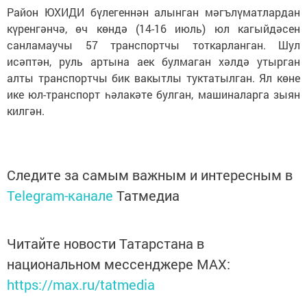
Район ЮХИДИ бүлегеннән алынган мәгълүматлардан
күренгәнчә, өч көндә (14-16 июль) юл кагыйдәсен
санламаучы 57 транспортчы тоткарланган. Шул
исәптән, руль артына аек булмаган хәлдә утырган
алты транспортчы бик вакытлы туктатылган. Ял көне
ике юл-транспорт һәлакәте булган, машиналарга зыян
килгән.
Следите за самым важным и интересным в
Telegram-канале
Татмедиа
Читайте новости Татарстана в
национальном мессенджере MАХ:
https://max.ru/tatmedia