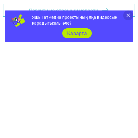
Перейти на страницу новости
Яшь Татмедиа проектының яңа видеосын
карадыгызмы әле?
Карарга
Документы