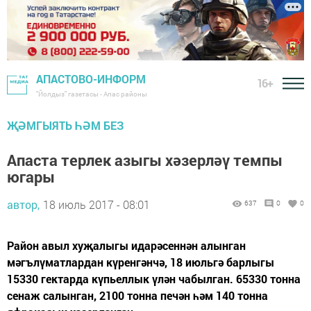
АПАСТОВО-ИНФОРМ
16+
"Йолдыз" газетасы - Апас районы
ҖӘМГЫЯТЬ ҺӘМ БЕЗ
Апаста терлек азыгы хәзерләү темпы
югары
автор,
18 июль 2017 - 08:01
637
0
0
Район авыл хуҗалыгы идарәсеннән алынган
мәгълүматлардан күренгәнчә, 18 июльгә барлыгы
15330 гектарда күпьеллык үлән чабылган. 65330 тонна
сенаж салынган, 2100 тонна печән һәм 140 тонна