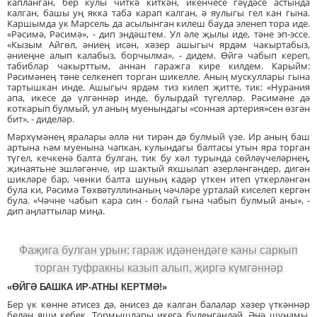
капланган, бер кулы читкә киткән, икенчесе гәүдәсе астында
калган, башы уң якка таба карап калган, ә яулыгы гел кан гына.
Каршымда ук Марсель да асылынган килеш бауда эленеп тора иде.
«Рәсимә, Рәсимә», - дип эндәштем. Ул әле җылы иде, тәне эп-эссе.
«Кызым Айгөл, әниең исән, хәзер ашыгыч ярдәм чакыртабыз,
әниеңне алып калабыз, борчылма», - дидем. Өйгә чабып кереп,
табиблар чакырттым, аннан гаражга кире килдем. Карыйм:
Рәсимәнең тәне селкенеп торган шикелле. Аның мускуллары гына
тартышкан инде. Ашыгыч ярдәм тиз килеп җитте, тик: «Нурания
апа, икесе дә үлгәннәр инде, булырдай түгелләр. Рәсимәне дә
коткарып булмый, ул аның муенындагы «сонная артерия»сен өзгән
бит», - диделәр.
Мәрхүмәнең яралары әллә ни тирән дә булмый үзе. Ир аның баш
артына һәм муенына чапкан, кулындагы балтасы утын яра торган
түгел, кечкенә балта булган, тик бу хәл турында сөйләүчеләрнең,
җинаятьне эшләгәнче, ир шактый яхшылап әзерләнгәндер, дигән
шикләре бар, чөнки балта шуның кадәр үткен итеп үткерләнгән
була ки, Рәсимә Төхвәтуллинаның чәчләре урталай киселеп кергән
була. «Чәчне чабып кара син - болай гына чабып булмый аны», -
дип аңлаттылар миңа.
Фаҗига булган урын: гараж идәнендәге каны саркып
торган туфракны казып алып, җиргә күмгәннәр
«ӨЙГӘ БАШКА ИР-АТНЫ КЕРТМӘ!»
Бер үк көнне әтисез дә, әнисез дә калган балалар хәзер үткәннәр
белән яши кебек. Тормышлары икегә бүленгәндәй. Әнә шуңамы,