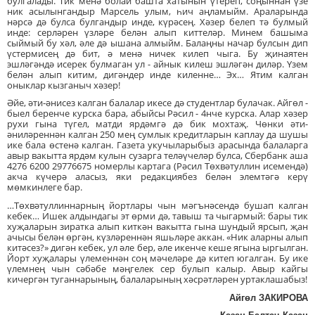
булгалады. Тик менә болай башта хатынын үтереп, соңыннан үзе
ник асылынгандыр Марсель улым, һич аңламыйм. Араларында
нәрсә дә булса булгандыр инде, күрәсең. Хәзер белеп тә булмый
инде: серләрен үзләре белән алып киттеләр. Минем башыма
сыймый бу хәл, әле дә ышана алмыйм. Балаңны начар булсын дип
үстермисең дә бит, ә менә ничек килеп чыга. Бу җинаятен
эшләгәндә исерек булмаган ул - айнык килеш эшләгән диләр. Үзем
белән алып китим, дигәндер инде киленне… Эх… Ятим калган
оныклар кызганыч хәзер!
Әйе, әти-әнисез калган балалар икесе дә студентлар булачак. Айгөл -
быел беренче курска бара, абыйсы Рәсил - 4нче курска. Алар хәзер
рухи гына түгел, матди ярдәмгә дә бик мохтаҗ. Чөнки әти-
әниләреннән калган 250 мең сумлык кредитларын каплау да шушы
ике бала өстенә калган. Газета укучыларыбыз арасында балаларга
авыр вакытта ярдәм кулын сузарга теләүчеләр булса, Сбербанк аша
4276 6200 29776675 номерлы картага (Рәсил Төхвәтуллин исемендә)
акча күчерә аласыз, яки редакциябез белән элемтәгә керү
мөмкинлеге бар.
…Төхвәтуллиннарның йортлары чын мәгънәсендә бушап калган
кебек… Ишек алдындагы эт өрми дә, тавыш та чыгармый: бары тик
хуҗаларын зиратка алып киткән вакытта гына шундый ярсып, җан
ачысы белән өргән, күзләреннән яшьләре аккан. «Ник аларны алып
китәсез?» дигән кебек, ул әле бер, әле икенче кеше ягына ыргылган.
Йорт хуҗалары үлеменнән соң мәчеләре дә китеп югалган. Бу ике
үлемнең чын сәбәбе мәңгелек сер булып калыр. Авыр кайгы
кичергән туганнарының, балаларының хәсрәтләрен уртаклашабыз!
Айгөл ЗАКИРОВА