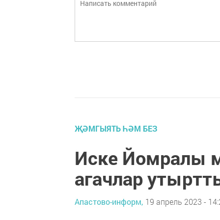
ҖӘМГЫЯТЬ ҺӘМ БЕЗ
Иске Йомралы 
агачлар утыртт
Апастово-информ,
19 апрель 2023 - 14: