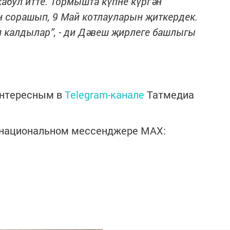
абул итте. Тормышта күпне күргән
н сорашып, 9 Май котлауларын җиткердек.
 калдылар”, - ди Дәвеш җирлеге башлыгы
интересным в
Telegram-канале
Татмедиа
в национальном мессенджере MАХ: