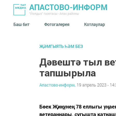
АПАСТОВО-ИНФОРМ
"Йолдыз" газетасы - Апас районы
Баш бит
Фотогалерея
Котлаулар
ҖӘМГЫЯТЬ ҺӘМ БЕЗ
Дәвештә тыл ве
тапшырыла
Апастово-информ,
19 апрель 2023 - 14:
Бөек Җиңүнең 78 еллыгы уңае
ветераннары, сугышта катна