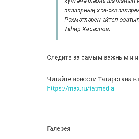
күчтәнәчләрне шатланып к
апаларның хәл-әхвәлләре
Рәхмәтләрен әйтеп озатып
Таһир Хөсәенов.
Следите за самым важным и 
Читайте новости Татарстана 
https://max.ru/tatmedia
Галерея