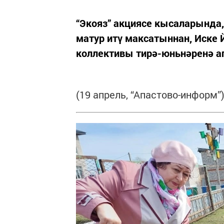
“Экояз” акциясе кысаларында
матур итү максатыннан, Иске
коллективы тирә-юньнәренә а
(19 апрель, “Апастово-информ”)