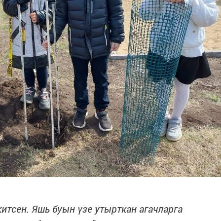
китсен. Яшь буын үзе утырткан агачларга