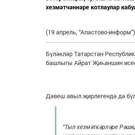
хезмәтчәннәре котлаулар кабул
(19 апрель, “Апастово-информ”)
Бүләкләр Татарстан Республи
башлыгы Айрат Җиһаншин исе
Дәвеш авыл җирлегендә дә бү
“Тыл хезмәткәрләре Рәши