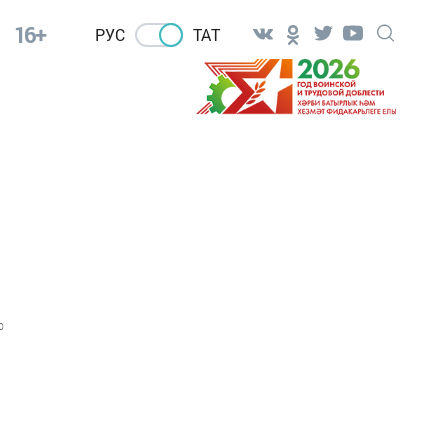
16+
РУС
ТАТ
0