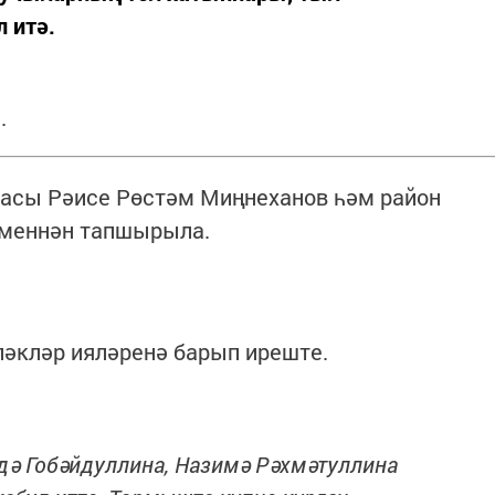
 итә.
.
касы Рәисе Рөстәм Миңнеханов һәм район
меннән тапшырыла.
ләкләр ияләренә барып иреште.
дә Гобәйдуллина, Назимә Рәхмәтуллина