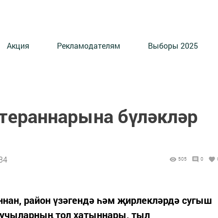
Акция
Рекламодателям
Выборы 2025
тераннарына бүләкләр
34
505
0
ннан, район үзәгендә һәм җирлекләрдә сугыш
шучыларның тол хатыннары, тыл