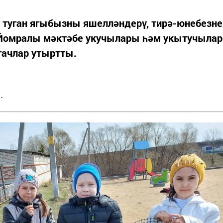
, туган ягыбызны яшелләндерү, тирә-юнебезне
 Йомралы мәктәбе укучылары һәм укытучылар
гачлар утыртты.
.