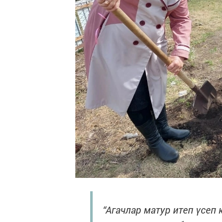
“Агачлар матур итеп үсеп 