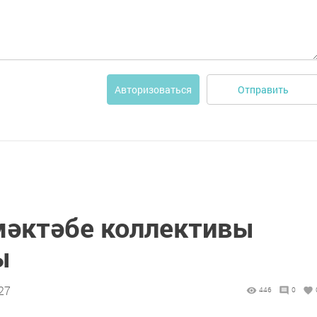
Отправить
Авторизоваться
мәктәбе коллективы
ы
27
446
0