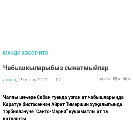
ЮХИДИ ХӘБӘР ИТӘ
Чабышкыларыбыз сынатмыйлар
автор,
19 июнь 2012 - 11:01
873
0
0
Чаллы шәһәре Сабан туенда узган ат чабышларында
Каратун бистәсеннән Айрат Тимершин хуҗалыгында
тәрбияләнүче "Санто-Мария" кушаматлы ат та
катнашты.