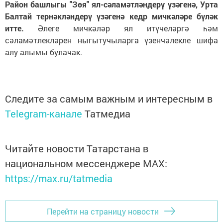
Район башлыгы "Зөя" ял-сәламәтләндерү үзәгенә, Урта
Балтай тернәкләндерү үзәгенә кедр мичкәләре бүләк
итте.
Әлеге мичкәләр ял итүчеләргә һәм
сәламәтлекләрен ныгытучыларга үзенчәлекле шифа
алу алымы булачак.
Следите за самым важным и интересным в
Telegram-канале
Татмедиа
Читайте новости Татарстана в
национальном мессенджере MАХ:
https://max.ru/tatmedia
Перейти на страницу новости