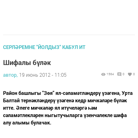
СЕРЛӘРЕМНЕ "ЙОЛДЫЗ" КАБУЛ ИТ
Шифалы бүләк
автор,
19 июнь 2012 - 11:05
1564
0
0
Район башлыгы "Зөя" ял-сәламәтләндерү үзәгенә, Урта
Балтай тернәкләндерү үзәгенә кедр мичкәләре бүләк
итте. Әлеге мичкәләр ял итүчеләргә һәм
сәламәтлекләрен ныгытучыларга үзенчәлекле шифа
алу алымы булачак.