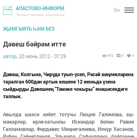
АПАСТОВО-ИНФОРМ
16+
"Йолдыз" газетасы - Апас районы
ҖӘМГЫЯТЬ ҺӘМ БЕЗ
Дәвеш бәйрәм итте
автор,
20 июнь 2012 - 07:29
672
0
0
Дәвеш, Колгына, Чирүдә туып-үсеп, Рәсәй киңлекләренә
таралган 600дән артык кешене 12 июньдә үзенә
сыйдырды Дәвешнең "Тәмәке чокыры" янәшәсендәге
таллык.
Авылда шәхси кибет тотучы Люция Галимова, эш­
мәкәрләр, ирле-хатынлы Искәндәр белән Равия
Галләмовлар, Фирдәвес Миңнегалиева, Илнур Хәсәнов,
Рубин Гайнетдинов, Эльмира Сафиуллина бәйрәмне