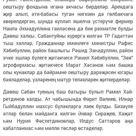
оештыру фондына иганә акчасы бирделәр. Арендага
җир алып, әти-бабасы туган нигезен дә гөлбакчага
әверелдергән, шунда күпләп яшелчә үстерүче фермер
Наилә Әхмәдуллина гаиләсенә дә бик рәхмәтле булды
Дәвеш халкы. Сабантуйны кү­рергә килгән ТР Га­дәттән
тыш хәлләр, Гражданнар иминлеге министры Рафис
Хәбибуллин, район башлыгы Рә­шид Заһидуллин, район
эчке эшләр бүлеге җитәкчесе Рамил Хәбибуллин, "Зөя"
агрофирмасы җитәкчесе Марат Хәсәнов һәм башка
олы кунаклар да бәй­рәмне оештыру дә­рәҗәсен югары
бәяләделәр, үз­ләренең матур теләкләрен җиткерделәр.
Дәвеш Сабан туеның баш батыры булып Рамил Хәй­
ретдинов калды. Ат чабышында Фәрит Вәлиев, Илнар
Гыйбадуллин махсус бү­ләк­ләргә лаек булды. Бизәүле
атлар белән мәй­данга килгән Әнвәр Сираҗев, Хаҗәт
һәм Нурия Фәсхетдиновлар, Илдус Саттаров аңа
кабатланмас һәм милли төсләр өс­тә­де­ләр.