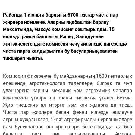
Районда 1 июньгә барлыгы 6700 гектар чиста пар
җирләре исәпләнә. Аларны яңабаштан барлау
максатында, махсус комиссия оештырылды. 15
июньдә район башлыгы Рәшид Заһидуллин
җитәкчелегендәге комиссия чәчү әйләнеше нигезендә
чиста парга калдырылган бу басуларның халәтен
тикшереп чыкты.
Комиссия фикеренчә, бу мәйданнарның 1600 гектарлык
өлешендә агротехнология таләпләре, бигрәк тә чүп
үләннәренә каршы механик һәм агрохимик чаралар
комплексы үткәрү эш планы тиешенчә үтәлеп бетми.
Җир тиешенчә ял итәргә һәм көч җыярга да тиеш.
Чиста пар җирләре белән фәнни нигездә эшләүче
аерым хуҗалыклар, "Зөя" агрофирмасы берләшмәләре
һәм бүлекчәләре эш үрнәкләре бөтен җирдә дә бер
булырга тиеш, дип ассызыкланды. Аеруча,