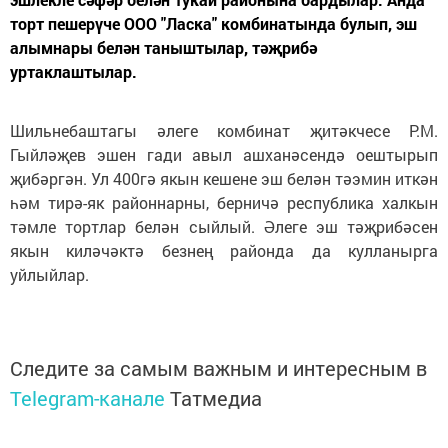
торт пешерүче ООО "Ласка" комбинатында булып, эш
алымнары белән таныштылар, тәҗрибә
уртаклаштылар.
Шильнебаштагы әлеге комбинат җитәкчесе Р.М.
Гыйләҗев эшен гади авыл ашханәсендә оештырып
җибәргән. Ул 400гә якын кешене эш белән тәэмин иткән
һәм тирә-як районнарны, берничә республика халкын
тәмле тортлар белән сыйлый. Әлеге эш тәҗрибәсен
якын киләчәктә безнең районда да кулланырга
уйлыйлар.
Следите за самым важным и интересным в
Telegram-канале
Татмедиа