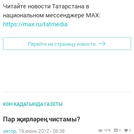
Читайте новости Татарстана в
национальном мессенджере MАХ:
https://max.ru/tatmedia
Перейти на страницу новости
КӨН КАДАГЫНДА ГАЗЕТЫ
Пар җирләрең чистамы?
автор,
19 июнь 2012 - 06:38
1078
0
0