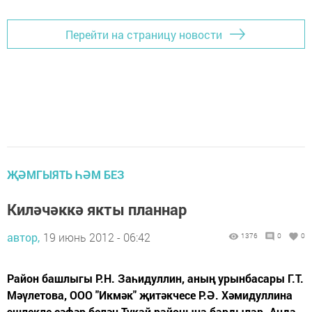
Перейти на страницу новости
ҖӘМГЫЯТЬ ҺӘМ БЕЗ
Киләчәккә якты планнар
автор,
19 июнь 2012 - 06:42
1376
0
0
Район башлыгы Р.Н. Заһидуллин, аның урынбасары Г.Т.
Мәүлетова, ООО "Икмәк" җитәкчесе Р.Ә. Хәмидуллина
эшлекле сәфәр белән Тукай районына бардылар. Анда