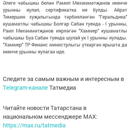
Әлеге чабышкы белән Рамил Мөхәммәтҗанов икенче
урынны яулап, сертификатка ия булды. Айрат
Тимершин хуҗалыгында тәрбияләнгән "Геральдика"
кушаматлы чабышкы Болгар Сабан туенда - I урынны,
Раил Мөхәммәтҗанов иярләгән "Хаммер" кушаматлы
чабышкы Буа Сабан туенда шулай ук I урынны яулады.
"Хаммер" ТР Финанс министрлыгы үткәргән ярышта да
икенче урынны яулаган иде.
Следите за самым важным и интересным в
Telegram-канале
Татмедиа
Читайте новости Татарстана в
национальном мессенджере MАХ:
https://max.ru/tatmedia