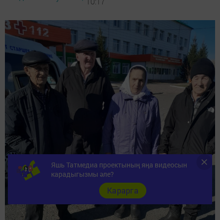
10:17
Яшь Татмедиа проектының яңа видеосын
карадыгызмы әле?
Карарга