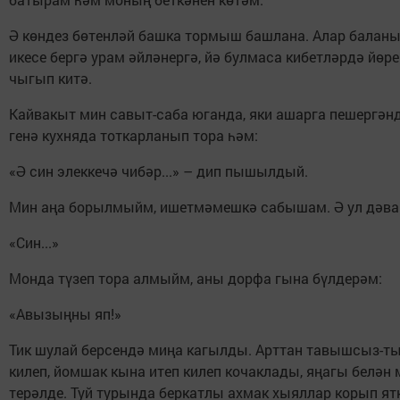
Ә көндез бөтенләй башка тормыш башлана. Алар балан
икесе бергә урам әйләнергә, йә булмаса кибетләрдә йөре
чыгып китә.
Кайвакыт мин савыт-саба юганда, яки ашарга пешергәнд
генә кухняда тоткарланып тора һәм:
«Ә син элеккечә чибәр...» – дип пышылдый.
Мин аңа борылмыйм, ишетмәмешкә сабышам. Ә ул дәва
«Син...»
Монда түзеп тора алмыйм, аны дорфа гына бүлдерәм:
«Авызыңны яп!»
Тик шулай берсендә миңа кагылды. Арттан тавышсыз-т
килеп, йомшак кына итеп килеп кочаклады, яңагы белән
терәлде. Туй турында беркатлы ахмак хыяллар корып я