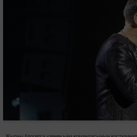
Җырчы блогерга үзенең һәм командасының костюмнары