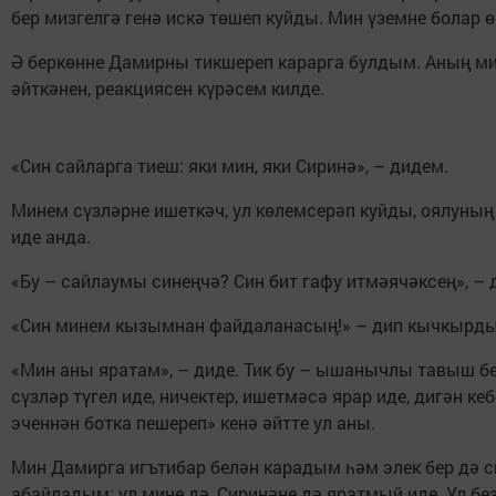
бер мизгелгә генә искә төшеп куйды. Мин үземне болар 
Ә беркөнне Дамирны тикшереп карарга булдым. Аның м
әйткәнен, реакциясен күрәсем килде.
«Син сайларга тиеш: яки мин, яки Сиринә», – дидем.
Минем сүзләрне ишеткәч, ул көлемсерәп куйды, оялуны
иде анда.
«Бу – сайлаумы синеңчә? Син бит гафу итмәячәксең», – 
«Син минем кызымнан файдаланасың!» – дип кычкырд
«Мин аны яратам», – диде. Тик бу – ышанычлы тавыш бе
сүзләр түгел иде, ничектер, ишетмәсә ярар иде, дигән кеб
эченнән ботка пешереп» кенә әйтте ул аны.
Мин Дамирга игътибар белән карадым һәм элек бер дә 
абайладым: ул мине дә, Сиринәне дә яратмый иде. Ул бе