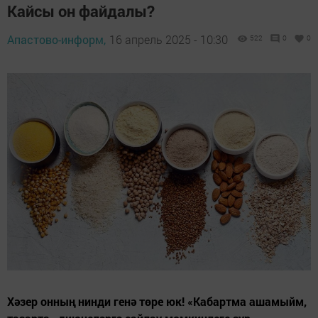
Кайсы он файдалы?
Апастово-информ,
16 апрель 2025 - 10:30
522
0
0
Хәзер онның нинди генә төре юк! «Кабартма ашамыйм,