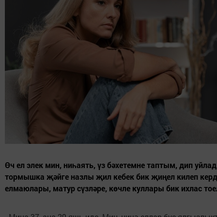
Өч ел элек мин, ниһаять, үз бәхетемне таптым, дип уйла
тормышка җәйге назлы җил кебек бик җиңел килеп керд
елмаюлары, матур сүзләре, көчле куллары бик ихлас то
Миңа 37, аңа 29 яшь иде. Мин, ничә еллар буе ялгызлык