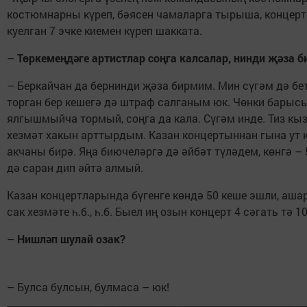
костюмнарны күреп, бәясен чамаларга тырыша, концерт
куелган 7 эчке киемен күреп шакката.
–
Төркемеңдәге артистлар соңга калсалар, нинди җәза б
– Беркайчан да бернинди җәза бирмим. Мин сүгәм дә бе
торган бер кешегә дә штраф салганым юк. Чөнки барысы
ялгышмыйча тормый, соңга да кала. Сүгәм инде. Тиз кыз
хезмәт хакын арттырдым. Казан концертыннан гына ут к
акчаны бирә. Яңа биючеләргә дә әйбәт түләдем, көнгә –
дә саран дип әйтә алмый.
Казан концертларында бүгенге көндә 50 кеше эшли, ашар
сак хезмәте һ.б., һ.б. Быел иң озын концерт 4 сәгать тә 1
–
Нишләп шулай озак?
– Булса булсын, булмаса – юк!