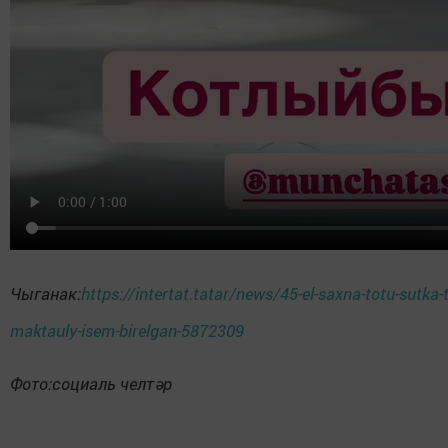
Чыганак:
https://intertat.tatar/news/45-el-saxna-totu-sutka-
maktauly-isem-birelgan-5872309
Фото:социаль челтәр