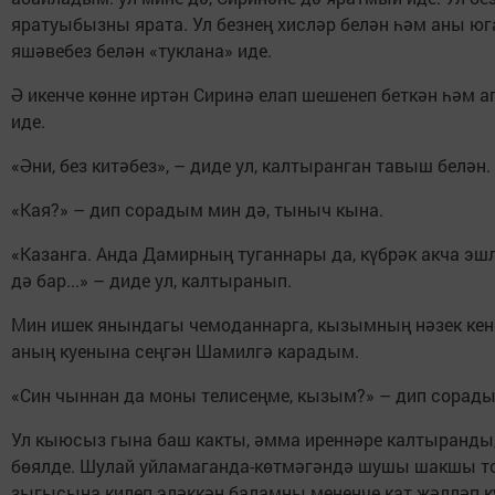
яратуыбызны ярата. Ул безнең хисләр белән һәм аны ю
яшәвебез белән «туклана» иде.
Ә икенче көнне иртән Сиринә елап шешенеп беткән һәм 
иде.
«Әни, без китәбез», – диде ул, калтыранган тавыш белән.
«Кая?» – дип сорадым мин дә, тыныч кына.
«Казанга. Анда Дамирның туганнары да, күбрәк акча эш
дә бар...» – диде ул, калтыранып.
Мин ишек янындагы чемоданнарга, кызымның нәзек кен
аның куенына сеңгән Шамилгә карадым.
«Син чыннан да моны телисеңме, кызым?» – дип сорады
Ул кыюсыз гына баш какты, әмма иреннәре калтыранды,
бөялде. Шулай уйламаганда-көтмәгәндә шушы шакшы 
зыгысына килеп эләккән баламны меңенче кат жәлләп 