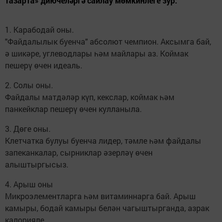
тазарта» диючеләргә сайлау мөмкинлеге зур.
1. Карабодай оны.
"Файдалылык буенча" абсолют чемпион. Аксымга бай,
ә шикәре, углеводлары һәм майлары аз. Коймак
пешерү өчен идеаль.
2. Солы оны.
Файдалы матдәләр күп, кекслар, коймак һәм
панкейклар пешерү өчен кулланыла.
3. Дөге оны.
Клетчатка булуы буенча лидер, тәмле һәм файдалы
запеканкалар, сырниклар әзерләү өчен
алыштыргысыз.
4. Арыш оны
Микроэлементларга һәм витаминнарга бай. Арыш
камыры, бодай камыры белән чагыштырганда, азрак
калорияле.