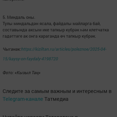
5. Миндаль оны.
Тулы миндальдән ясала, файдалы майларга бай,
составында аксым ике тапкыр күбрәк һәм клетчатка
гадәттәге ак онга караганда өч тапкыр күбрәк.
Чыганак:
https://kiziltan.ru/articles/poleznoe/2025-04-
15/kaysy-on-faydaly-4198720
Фото: «Кызыл Таң»
Следите за самым важным и интересным в
Telegram-канале
Татмедиа