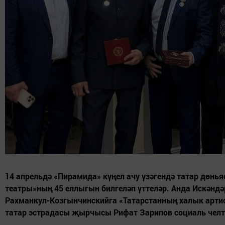
14 апрельдә «Пирамида» күңел ачу үзәгендә татар дөн
театры»ның 45 еллыгын билгеләп үттеләр. Анда Искәнд
Рахманкул-Козгынчинскийга «Татарстанның халык артист
татар эстрадасы җырчысы Рифат Зарипов социаль челтә