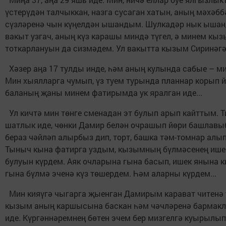
үстерүдән талчыккан, назга сусаган хатын, аның мәхәб
сүзләренә чын күңелдән ышандым. Шулкадәр нык ышан
вакыт узгач, аның күз карашы миндә түгел, ә минем кы
тоткарлануын да сизмәдем. Ул вакытта кызым Сиринәгә
Хәзер аңа 17 тулды инде, һәм аның кулында сабые – м
Мин хыялларга чумып, үз туем турында планнар корып й
баланың җаны минем фатирымда ук яралган иде...
Ул кичтә мин төнге сменадан эт булып арып кайттым. Т
шатлык иде, чөнки Дамир белән очрашып йөри башлавыб
бераз чәйләп алырбыз дип, торт, башка тәм-томнар алы
Тыныч кына фатирга уздым, кызымның бүлмәсенең ишег
булуын күрдем. Аяк очларына гына басып, ишек янына к
гына бүлмә эченә күз төшердем. Һәм аларны күрдем...
Мин кияүгә чыгарга җыенган Дамирым карават читенә 
кызым аның каршысына баскан һәм чәчләренә бармак
иде. Күргәннәремнең бөтен эчем бер мизгелгә куырылып