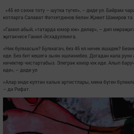
«45 ел сәхнә тоту – шутка түгел», – диде ул. Бәйрәм ч
котларга Салават Фәтхетдинов белән Җәвит Шакиров та 
«Гамил абый, «татарда юмор юк» диләр», – дип мөрәҗәг
җитәкчесе Гамил Әсхадуллинга.
«Ник булмасын? Булмагач, без 45 ел ничек яшәдек? Безн
иде. Без бит кешегә зыян эшләмибез. Догадан кала рухи
ничектер чистартабыз. Элегрәк юмор юк иде. Алып бару
иде», – диде ул
«Алар инде күптән халык артистлары, менә бүген бүләк
– ди Рифат.