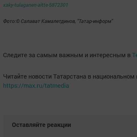
xaky-tulaganen-aitte-5872301
Фото:© Салават Камалетдинов, "Татар-информ"
Следите за самым важным и интересным в
T
Читайте новости Татарстана в национальном
https://max.ru/tatmedia
Оставляйте реакции