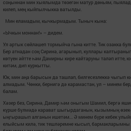
соңыннан мин хыялымда төзегән матур дөньям, пыялад
килеп, мең кыйпылчыкка ватылды.
Мин еламадым, кычкырмадым. Тыныч кына:
«Ычкын моннан!» – дидем.
Ул артык сөйләшеп тормыйча гына китте. Тик озакка бу
Бер атнадан соң Сиринә, агарынып, куллары калтыранып
көтүен әйтте һәм Дамирны кире кайтаруны таләп итте, 
китәм, дип куркытты.
Юк, мин аңа барысын да ташлап, билгесезлеккә чыгып ки
алмадым. Чөнки, бернигә дә карамастан, ул – минем бер
балам.
Хәзер без, Сиринә, Дамир һәм оныгым Шамил, бергә яши
күрше бүлмәдә карават шыгырдаганын, кызымның өзек-
ыңгырашып алганын ишетәм... Ә минем бүре кебек улый
елыйсым килә, тик тешләремне кысып, бармакларымны
батырам һәм моның беткәнен көтәм.