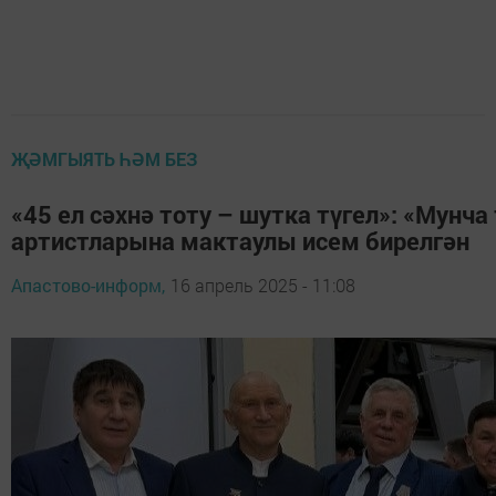
ҖӘМГЫЯТЬ ҺӘМ БЕЗ
«45 ел сәхнә тоту – шутка түгел»: «Мунч
артистларына мактаулы исем бирелгән
Апастово-информ,
16 апрель 2025 - 11:08