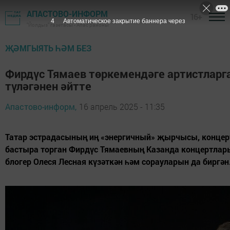
АПАСТОВО-ИНФОРМ
16+
2
Автоматическое закрытие баннера через
"Йолдыз" газетасы - Апас районы
ҖӘМГЫЯТЬ ҺӘМ БЕЗ
Фирдүс Тямаев төркемендәге артистларга
түләгәнен әйтте
Апастово-информ,
16 апрель 2025 - 11:35
Татар эстрадасының иң «энергичный» җырчысы, конц
бастыра торган Фирдүс Тямаевның Казанда концертлары
блогер Олеся Лесная күзәткән һәм сорауларын да биргән