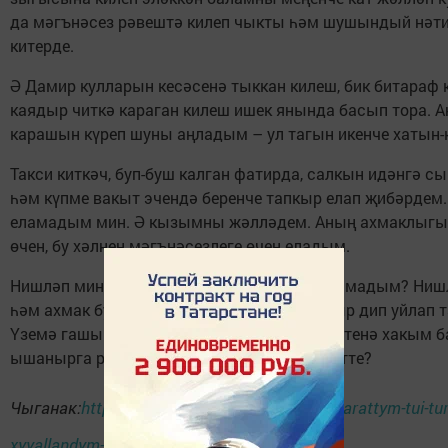
да мәгънәсез рәвештә килеп чыкты һәм шушындый нәт
китерде.
Ә Дамир кулларын кесәсенә тыккан килеш, бик битараф 
каядыр читкә караган килеш ишек янында басып тора. А
карашын күреп шуны аңладым – ул тагын икенче хатын-к
Такси киткәч, буп-буш калган фатирда, салкын идәнгә 
һәм күпме вакыт эчендә беренче тапкыр елап җибәрдем.
еламадым мин. Ә кызымны жәлләдем. Аның ахмаклыгы
өчен, бу хәлнең мәгънәсезлеге өчен еладым.
Нишләп мин бу хәлләрне алдан чамалый алмадым? Ниш
һәм ахмак булдым, мондый борылыш булыр дип уйлап 
Үземә гашыйк булырга һәм хатын-кыз бәхетенә хакым 
ышанырга рөхсәт иттем. Ә ахыры ничек бетте?
Чыганак:
https://intertat.tatar/news/any-bik-yarattym-tui-tu
xyyallandym-a-ul-kyzym-belan-cualdy-5872243