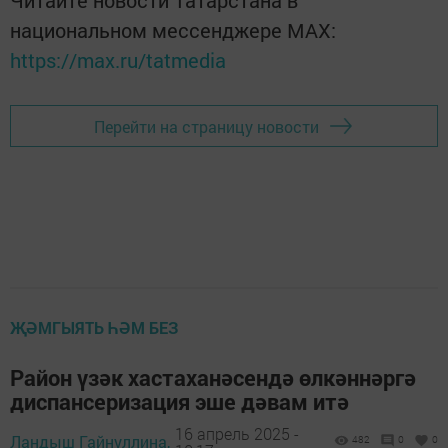
Читайте новости Татарстана в
национальном мессенджере MАХ:
https://max.ru/tatmedia
Перейти на страницу новости
ҖӘМГЫЯТЬ ҺӘМ БЕЗ
Район үзәк хастаханәсендә өлкәннәргә
диспансеризация эше дәвам итә
16 апрель 2025 -
Ландыш Гайнуллина,
482
0
0