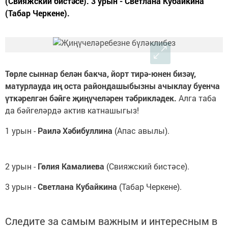
(Свияжский бистәсе). 3 урын - Светлана Кубайкина
(Табар Черкене).
Төрле сыннар белән бакча, йорт тирә-юнен бизәү,
матурлауда иң оста райондашыбызны ачыклау буенча
үткәрелгән бәйге җиңүчеләрен тәбрикләдек.
Алга таба
да бәйгеләрдә актив катнашыгыз!
1 урын -
Раилә Хәбибуллина
(Апас авылы).
2 урын -
Гөлия Камалиева
(Свияжский бистәсе).
3 урын -
Светлана Кубайкина
(Табар Черкене).
Следите за самым важным и интересным в