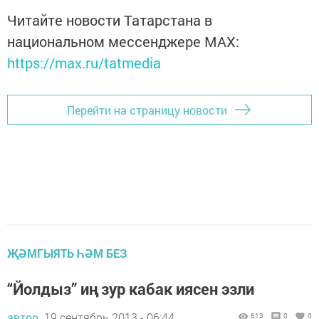
Читайте новости Татарстана в
национальном мессенджере MАХ:
https://max.ru/tatmedia
Перейти на страницу новости
ҖӘМГЫЯТЬ ҺӘМ БЕЗ
“Йолдыз” иң зур кабак иясен эзли
автор,
19 сентябрь 2013 - 06:44
613
0
0