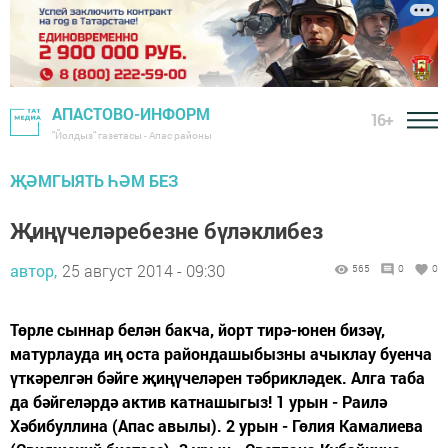
АПАСТОВО-ИНФОРМ
16+
"Йолдыз" газетасы - Апас районы
ҖӘМГЫЯТЬ ҺӘМ БЕЗ
Җиңүчеләребезне бүләклибез
автор,
25 август 2014 - 09:30
565
0
0
Төрле сыннар белән бакча, йорт тирә-юнен бизәү,
матурлауда иң оста райондашыбызны ачыклау буенча
үткәрелгән бәйге җиңүчеләрен тәбрикләдек. Алга таба
да бәйгеләрдә актив катнашыгыз! 1 урын - Раилә
Хәбибуллина (Апас авылы). 2 урын - Гөлия Камалиева