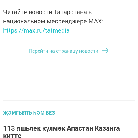
Читайте новости Татарстана в
национальном мессенджере MАХ:
https://max.ru/tatmedia
Перейти на страницу новости
ҖӘМГЫЯТЬ ҺӘМ БЕЗ
113 яшьлек күлмәк Апастан Казанга
китте