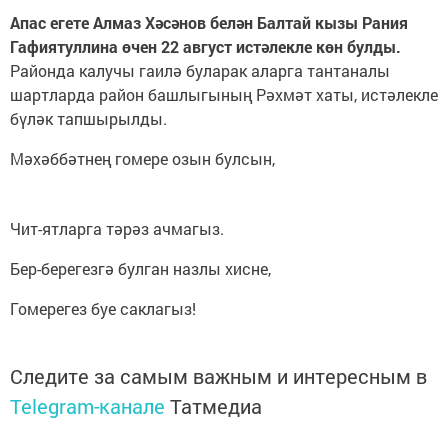
Апас егете Алмаз Хәсәнов белән Балтай кызы Рания
Гафиятуллина өчен 22 август истәлекле көн булды.
Районда калучы гаилә буларак аларга тантаналы
шартларда район башлыгының Рәхмәт хаты, истәлекле
бүләк тапшырылды.
Мәхәббәтнең гомере озын булсын,
Чит-ятларга тәрәз ачмагыз.
Бер-берегезгә булган назлы хисне,
Гомерегез буе саклагыз!
Следите за самым важным и интересным в
Telegram-канале
Татмедиа