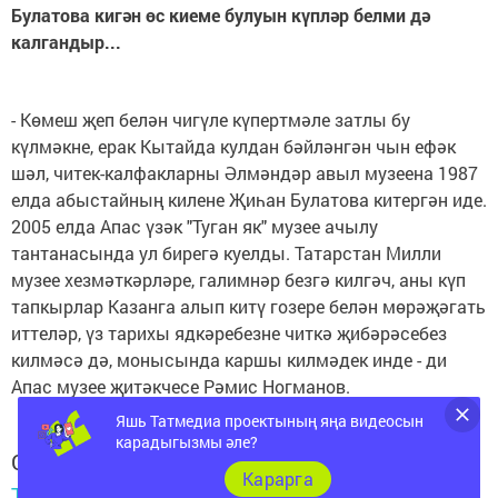
Булатова кигән өс киеме булуын күпләр белми дә
калгандыр...
- Көмеш җеп белән чигүле күпертмәле затлы бу
күлмәкне, ерак Кытайда кулдан бәйләнгән чын ефәк
шәл, читек-калфакларны Әлмәндәр авыл музеена 1987
елда абыстайның килене Җиһан Булатова китергән иде.
2005 елда Апас үзәк "Туган як" музее ачылу
тантанасында ул бирегә куелды. Татарстан Милли
музее хезмәткәрләре, галимнәр безгә килгәч, аны күп
тапкырлар Казанга алып китү гозере белән мөрәҗәгать
иттеләр, үз тарихы ядкәребезне читкә җибәрәсебез
килмәсә дә, монысында каршы килмәдек инде - ди
Апас музее җитәкчесе Рәмис Ногманов.
Яшь Татмедиа проектының яңа видеосын
карадыгызмы әле?
Следите за самым важным и интересным в
Карарга
Telegram-канале
Татмедиа