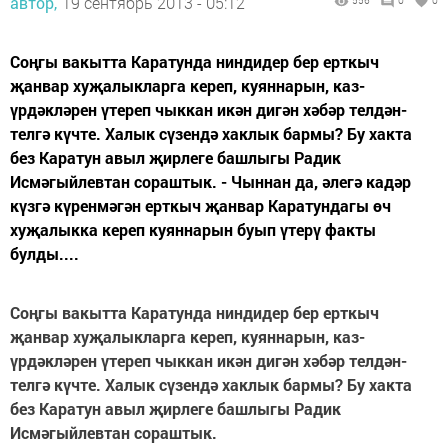
автор,
19 сентябрь 2013 - 05:12
556
0
0
Соңгы вакытта Каратунда ниндидер бер ерткыч
җанвар хуҗалыкларга кереп, куяннарын, каз-
үрдәкләрен үтереп чыккан икән дигән хәбәр телдән-
телгә күчте. Халык сүзендә хаклык бармы? Бу хакта
без Каратун авыл җирлеге башлыгы Радик
Исмәгыйлевтан сораштык. - Чыннан да, әлегә кадәр
күзгә күренмәгән ерткыч җанвар Каратундагы өч
хуҗалыкка кереп куяннарын буып үтерү факты
булды....
Соңгы вакытта Каратунда ниндидер бер ерткыч
җанвар хуҗалыкларга кереп, куяннарын, каз-
үрдәкләрен үтереп чыккан икән дигән хәбәр телдән-
телгә күчте. Халык сүзендә хаклык бармы? Бу хакта
без Каратун авыл җирлеге башлыгы Радик
Исмәгыйлевтан сораштык.