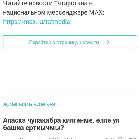
Читайте новости Татарстана в
национальном мессенджере MАХ:
https://max.ru/tatmedia
Перейти на страницу новости
ҖӘМГЫЯТЬ ҺӘМ БЕЗ
Апаска чупакабра килгәнме, әллә ул
башка ерткычмы?