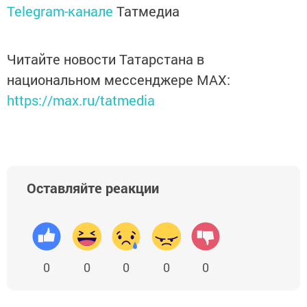
Telegram-канале
Татмедиа
Читайте новости Татарстана в
национальном мессенджере MАХ:
https://max.ru/tatmedia
Оставляйте реакции
0
0
0
0
0