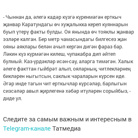
- Чыннан да, әлегә кадәр күзгә күренмәгән ерткыч
җанвар Каратундагы өч хуҗалыкка кереп куяннарын
буып үтерү факты булды. Оя янында өч тояклы җанвар
эзләре калган. Бер метр чамасындагы билгесез җан
ояны аяклары белән ачып кергән дигән фараз бар.
Ләкин күз күрмәгән килеш, чупакабра дип әйтеп
булмый. Каз-үрдәкләр исән-сау, аларга тимәгән. Халык
әлеге факттан гыйбрәт алып, ояларның, читлекләрнең
бикләрен ныгытсын, саклык чараларын күрсен иде.
Әгәр инде тагын чит ерткычлар күрсәләр, барлыгын
сизсәләр авыл җирлегенә хәбәр итүләрен сорыйбыз, -
диде ул.
Следите за самым важным и интересным в
Telegram-канале
Татмедиа