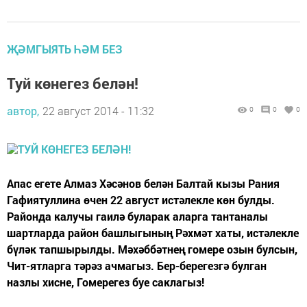
ҖӘМГЫЯТЬ ҺӘМ БЕЗ
Туй көнегез белән!
автор,
22 август 2014 - 11:32
0
0
0
Апас егете Алмаз Хәсәнов белән Балтай кызы Рания
Гафиятуллина өчен 22 август истәлекле көн булды.
Районда калучы гаилә буларак аларга тантаналы
шартларда район башлыгының Рәхмәт хаты, истәлекле
бүләк тапшырылды. Мәхәббәтнең гомере озын булсын,
Чит-ятларга тәрәз ачмагыз. Бер-берегезгә булган
назлы хисне, Гомерегез буе саклагыз!