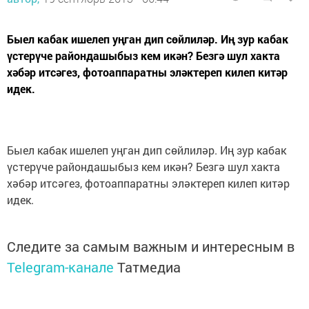
Быел кабак ишелеп уңган дип сөйлиләр. Иң зур кабак
үстерүче райондашыбыз кем икән? Безгә шул хакта
хәбәр итсәгез, фотоаппаратны эләктереп килеп китәр
идек.
Быел кабак ишелеп уңган дип сөйлиләр. Иң зур кабак
үстерүче райондашыбыз кем икән? Безгә шул хакта
хәбәр итсәгез, фотоаппаратны эләктереп килеп китәр
идек.
Следите за самым важным и интересным в
Telegram-канале
Татмедиа