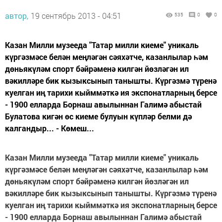
автор,
19 сентябрь 2013 - 04:51
535
0
0
Казан Милли музееда "Татар милли киеме" уникаль
күргәзмәсе белән меңләгән сәяхәтче, казанлылар һәм
дөньякүләм спорт бәйрәменә килгән йөзләгән ил
вәкилләре бик кызыксынып танышты. Күргәзмә түренә
куелган иң тарихи кыйммәткә ия экспонатларның берсе
- 1900 елларда Борнаш авылыннан Галимә абыстай
Булатова кигән өс киеме булуын күпләр белми дә
калгандыр... - Көмеш...
Казан Милли музееда "Татар милли киеме" уникаль
күргәзмәсе белән меңләгән сәяхәтче, казанлылар һәм
дөньякүләм спорт бәйрәменә килгән йөзләгән ил
вәкилләре бик кызыксынып танышты. Күргәзмә түренә
куелган иң тарихи кыйммәткә ия экспонатларның берсе
- 1900 елларда Борнаш авылыннан Галимә абыстай