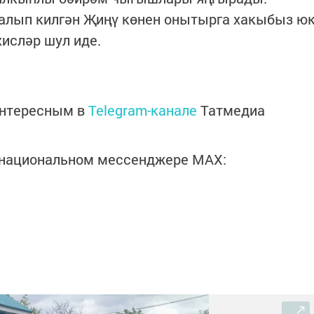
алып килгән Җиңү көнен онытырга хакыбыз ю
хисләр шул иде.
интересным в
Telegram-канале
Татмедиа
в национальном мессенджере MАХ: