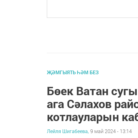
ҖӘМГЫЯТЬ ҺӘМ БЕЗ
Бөек Ватан суг
ага Сәлахов ра
котлауларын ка
Лейля Шигабеева,
9 май 2024 - 13:14