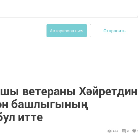
Отправить
Авторизоваться
ышы ветераны Хәйретдин
йон башлыгының
бул итте
473
0