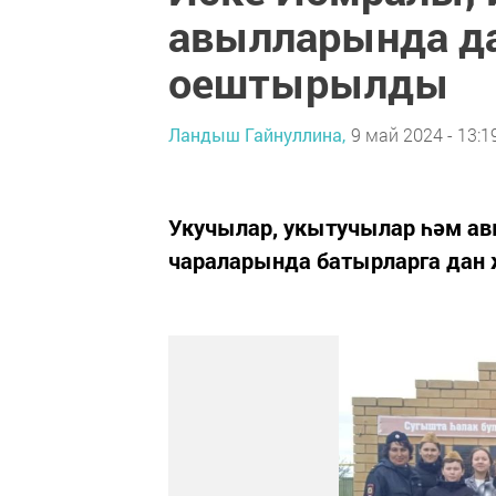
авылларында д
оештырылды
Ландыш Гайнуллина,
9 май 2024 - 13:1
Укучылар, укытучылар һәм ав
чараларында батырларга дан