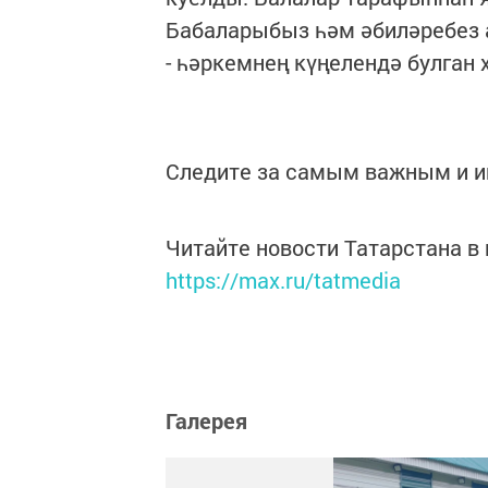
Бабаларыбыз һәм әбиләребез 
- һәркемнең күңелендә булган 
Следите за самым важным и 
Читайте новости Татарстана 
https://max.ru/tatmedia
Галерея