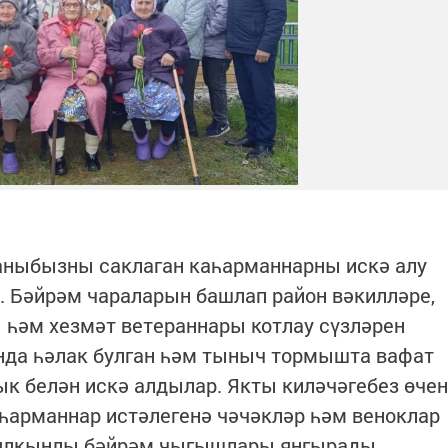
аныбызны саклаган каһарманнарны искә алу
 Бәйрәм чараларын башлап район вәкилләре,
һәм хезмәт ветераннары котлау сүзләрен
да һәлак булган һәм тыныч тормышта вафат
к белән искә алдылар. Якты киләчәгебез өчен
һарманнар истәлегенә чәчәкләр һәм веноклар
 ялкынлы бәйрәм чыгышлары яңгырады.