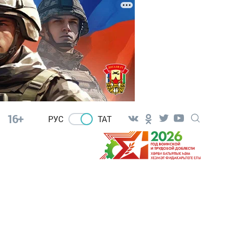
16+
РУС
ТАТ