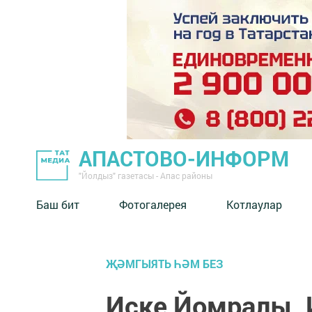
АПАСТОВО-ИНФОРМ
"Йолдыз" газетасы - Апас районы
Баш бит
Фотогалерея
Котлаулар
ҖӘМГЫЯТЬ ҺӘМ БЕЗ
Иске Йомралы, 