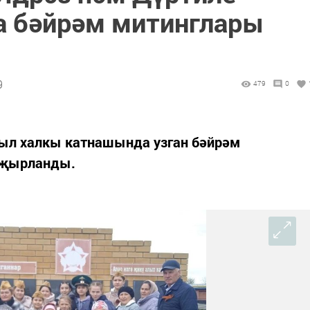
а бәйрәм митинглары
9
479
0
ыл халкы катнашында узган бәйрәм
 җырланды.