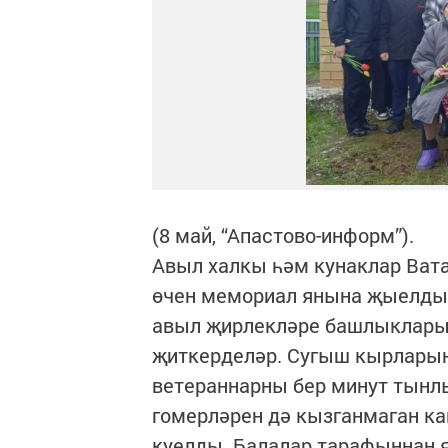
(8 май, “Апастово-информ”).
Авыл халкы һәм кунаклар Ват
өчен мемориал янына җыелды.
авыл җирлекләре башлыклары 
җиткерделәр. Сугыш кырларын
ветераннарны бер минут тынлы
гомерләрен дә кызганмаган ка
куелды. Балалар тарафыннан