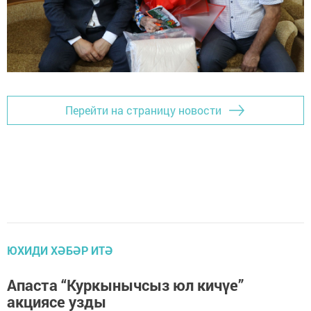
Перейти на страницу новости
ЮХИДИ ХӘБӘР ИТӘ
Апаста “Куркынычсыз юл кичүе”
акциясе узды