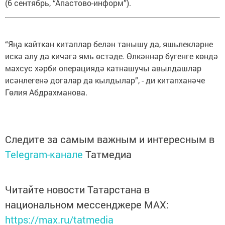
(6 сентябрь, “Апастово-информ”).
“Яңа кайткан китаплар белән танышу да, яшьлекләрне
искә алу да кичәгә ямь өстәде. Өлкәннәр бүгенге көндә
махсус хәрби операциядә катнашучы авылдашлар
исәнлегенә догалар да кылдылар”, - ди китапханәче
Гөлия Абдрахманова.
Следите за самым важным и интересным в
Telegram-канале
Татмедиа
Читайте новости Татарстана в
национальном мессенджере MАХ:
https://max.ru/tatmedia