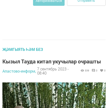
Отправить
Авторизоваться
ҖӘМГЫЯТЬ ҺӘМ БЕЗ
Кызыл Тауда китап укучылар очрашты
7 сентябрь 2023 -
Апастово-информ,
339
0
0
08:40