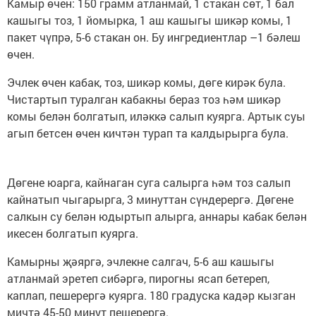
Камыр өчен: 150 грамм атланмай, 1 стакан сөт, 1 бал
кашыгы тоз, 1 йомырка, 1 аш кашыгы шикәр комы, 1
пакет чүпрә, 5-6 стакан он. Бу ингредиентлар –1 бәлеш
өчен.
Эчлек өчен кабак, тоз, шикәр комы, дөге кирәк була.
Чистартып туралган кабакны бераз тоз һәм шикәр
комы белән болгатып, иләккә салып куярга. Артык суы
агып бетсен өчен кичтән турап та калдырырга була.
Дөгене юарга, кайнаган суга салырга һәм тоз салып
кайнатып чыгарырга, 3 минуттан сүндерергә. Дөгене
салкын су белән юдыртып алырга, аннары кабак белән
икесен болгатып куярга.
Камырны җәяргә, эчлекне салгач, 5-6 аш кашыгы
атланмай эретеп сибәргә, пирогны ясап бетереп,
каплап, пешерергә куярга. 180 градуска кадәр кызган
мичтә 45-50 минут пешерергә.