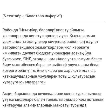
(6 сентябрь, “Апастово-информ”).
Районда "Игътибар, балалар! кисәтү айлыгы
кысаларында кисәтү чаралары уза. Кызыл армия
урамындагы җәяүлеләр кичүендә, районның дәүләт
автоинспекциясе хезмәткәрләре, «юл хәрәкәте
иминлеге» дәүләт бюджет учреждениесенең Буа
бүлекчәсе, ЮИД отряды һәм «Апас урта гомуми белем
бирү мәктәбе»нең беренче сыйныф укучылары белән
иртәнге рейд үтте. Әлеге чара юл хәрәкәтендә яшь
катнашучыларның үз-үзләрен тотыш культурасын
күтәрүгә юнәлдерелгән.
Акция барышында кечкенәләрне юлны куркынычсыз
үтү кагыйдәләре белән таныштырдылар һәм яктылык
кайтаручы элементларның максаты турында