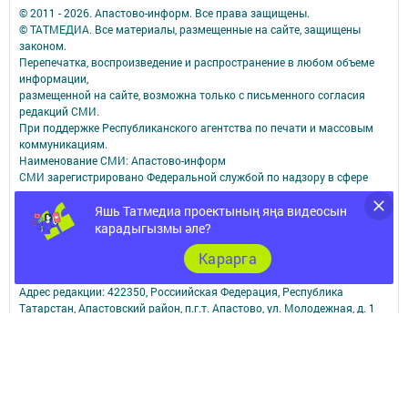
© 2011 - 2026. Апастово-информ. Все права защищены.
© ТАТМЕДИА. Все материалы, размещенные на сайте, защищены
законом.
Перепечатка, воспроизведение и распространение в любом объеме
информации,
размещенной на сайте, возможна только с письменного согласия
редакций СМИ.
При поддержке Республиканского агентства по печати и массовым
коммуникациям.
Наименование СМИ: Апастово-информ
СМИ зарегистрировано Федеральной службой по надзору в сфере
связи,
информационных технологий и массовых коммуникаций
Яшь Татмедиа проектының яңа видеосын
запись о регистрации СМИ Эл №ФС77-73779 от 12.10.2018
карадыгызмы әле?
зарегистрировано Федеральной службой по надзору в сфере связи,
Карарга
информационных технологий и массовых коммуникаций
ФИО главного редактора: Сунгатуллина Гульнара Рустамовна
Адрес редакции: 422350, Россиийская Федерация, Республика
Татарстан, Апастовский район, п.г.т. Апастово, ул. Молодежная, д. 1
Телефон редакции: (84376) 2-13-66. Электронная почта редакции:
yolduzz@mail.ru, также на эту электронную почту можете отправить
сообщения о фактах коррупции.
Учредитель СМИ: АО «ТАТМЕДИА»
Антикоррупционная политика