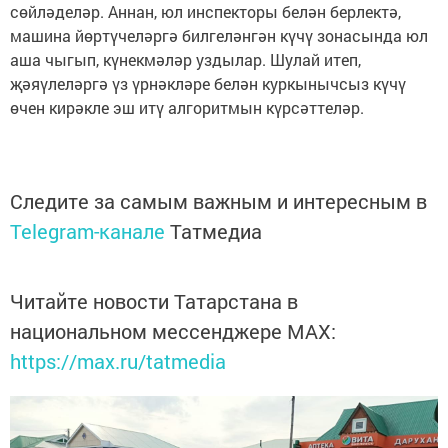
сөйләделәр. Аннан, юл инспекторы белән берлектә,
машина йөртүчеләргә билгеләнгән күчү зонасында юл
аша чыгып, күнекмәләр уздылар. Шулай итеп,
җәяүлеләргә үз үрнәкләре белән куркынычсыз күчү
өчен кирәкле эш итү алгоритмын күрсәттеләр.
Следите за самым важным и интересным в
Telegram-канале
Татмедиа
Читайте новости Татарстана в
национальном мессенджере MАХ:
https://max.ru/tatmedia