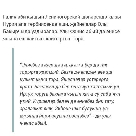
Галия әби кышын Лениногорский шәһәрендә кызы
Нурия апа тәрбиясендә яши, җәйне алар Олы
Бакырчыда уздыралар. Улы Фәнис абый да әнисе
янына еш кайтып, кайгыртып тора.
“Әниебез хәзер дә хәрәкәттә, бер дә тик
торырга яратмый. Безгә дә әледән әле эш
кушып кына тора. Яшелчәләр үстерергә
ярата. Бакчасында бер генә чүп тә тотмый ул.
Иртүк торуга бакчага чыгып китә, су сибә, чүп
утый. Күршеләр белән дә әниебез бик тату,
аралашып яши. Зиһене нык булуына, үз
аягында йөри алуына сөенәбез”, - ди улы
Фәнис абый.