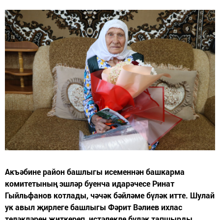
Акъәбине район башлыгы исеменнән башкарма
комитетының эшләр буенча идарәчесе Ринат
Гыйльфанов котлады, чәчәк бәйләме бүләк итте. Шулай
ук авыл җирлеге башлыгы Фәрит Вәлиев ихлас
теләкләрен җиткереп, истәлекле бүләк тапшырды.