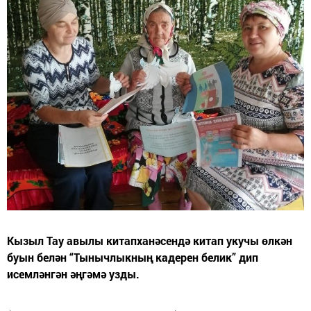
Кызыл Тау авылы китапханәсендә китап укучы өлкән
буын белән “Тынычлыкның кадерен белик” дип
исемләнгән әңгәмә узды.