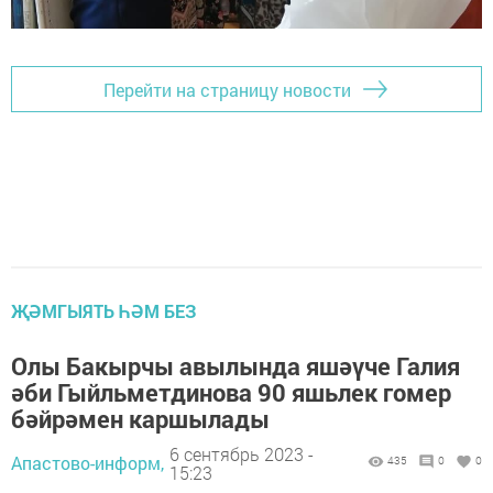
Перейти на страницу новости
ҖӘМГЫЯТЬ ҺӘМ БЕЗ
Олы Бакырчы авылында яшәүче Галия
әби Гыйльметдинова 90 яшьлек гомер
бәйрәмен каршылады
6 сентябрь 2023 -
Апастово-информ,
435
0
0
15:23