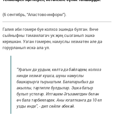
(6 сентябрь, “Апастово-информ”).
Галия әби гомере буе колхоз эшендә булган. 8нче
сыйныфны тәмамлагач ук җиң сызганып эшкә
керешкән. Узган гомерен, намуслы хезмәтен әле дә
горурланып искә ала ул.
“Урагын да урдым, көлтә дә бәйләдем, колхоз
нинди хезмәт кушса, шуны намуслы
башкарырга тырыштым. Балаларыбыз да
акыллы, тәртипле булдылар. Эшкә батыр
булып үстеләр. Иптәшем Әгъзаметдин белән
өч бала тәрбияләдек. Аны югалтканга да 10 ел
узды инде”, - дип сөйли әбекәй.