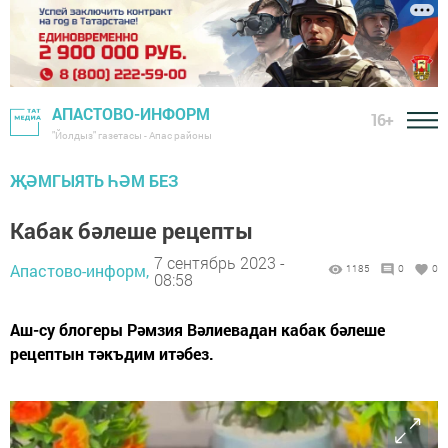
АПАСТОВО-ИНФОРМ
16+
"Йолдыз" газетасы - Апас районы
ҖӘМГЫЯТЬ ҺӘМ БЕЗ
Кабак бәлеше рецепты
7 сентябрь 2023 -
Апастово-информ,
1185
0
0
08:58
Аш-су блогеры Рәмзия Вәлиевадан кабак бәлеше
рецептын тәкъдим итәбез.