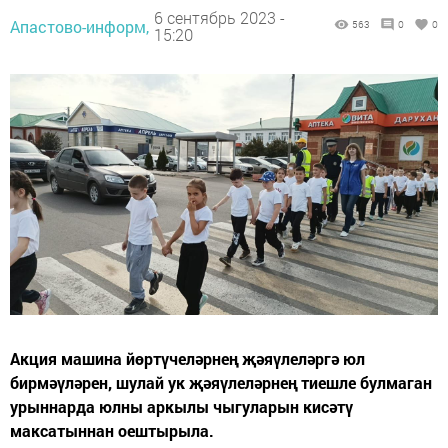
6 сентябрь 2023 -
Апастово-информ,
563
0
0
15:20
Акция машина йөртүчеләрнең җәяүлеләргә юл
бирмәүләрен, шулай ук җәяүлеләрнең тиешле булмаган
урыннарда юлны аркылы чыгуларын кисәтү
максатыннан оештырыла.