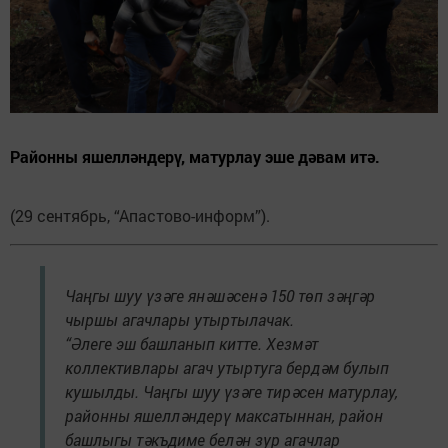
Районны яшелләндерү, матурлау эше дәвам итә.
(29 сентябрь, “Апастово-информ”).
Чаңгы шуу үзәге янәшәсенә 150 төп зәңгәр
чыршы агачлары утыртылачак.
“Әлеге эш башланып китте. Хезмәт
коллективлары агач утыртуга бердәм булып
кушылды. Чаңгы шуу үзәге тирәсен матурлау,
районны яшелләндерү максатыннан, район
башлыгы тәкъдиме белән зур агачлар