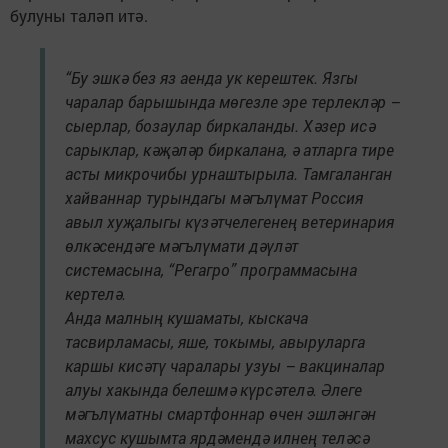
булуны таләп итә.
“Бу эшкә без яз аенда ук керештек. Язгы
чаралар барышында мөгезле эре терлекләр –
сыерлар, бозаулар биркаланды. Хәзер исә
сарыклар, кәҗәләр биркалана, ә атларга тире
асты микрочибы урнаштырыла. Тамгаланган
хайваннар турындагы мәгълүмат Россия
авыл хуҗалыгы күзәтчелегенең ветеринария
өлкәсендәге мәгълүмати дәүләт
системасына, “Регагро” программасына
кертелә.
Анда малның кушаматы, кыскача
тасвирламасы, яше, токымы, авыруларга
каршы кисәтү чаралары узуы – вакциналар
алуы хакында белешмә күрсәтелә. Әлеге
мәгълүматны смартфоннар өчен эшләнгән
махсус кушымта ярдәмендә илнең теләсә