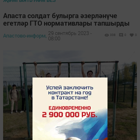
Апаста солдат булырга әзерләнүче
егетләр ГТО нормативлары тапшырды
29 сентябрь 2023 -
Апастово-информ,
338
0
0
08:00