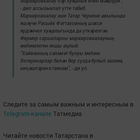
Маркировкалау һәр хуҗалык өчен мәҗбүри”,
- дип ассызыклап үтте табиб.
Маркировкалау эше Татар Черкене авылында
яшәүче Расыйх Фәттаховның шәхси
ярдәмчел хуҗалыгында да үткәрелгән.
Фермер сарыкларны маркировкалауның
мөһимлеген яхшы аңлый.
“Хайванның сәламәт булуы мөһим.
Ветеринарлар белән бер сүздә булып эшлим,
киңәшләренә таянам”, - ди ул.
Следите за самым важным и интересным в
Telegram-канале
Татмедиа
Читайте новости Татарстана в