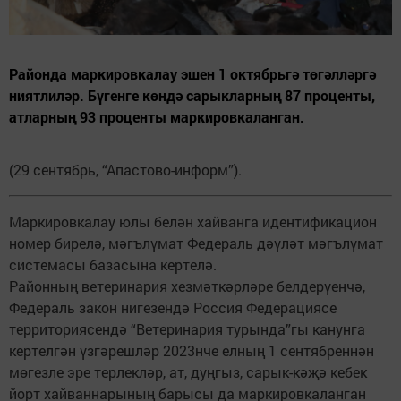
Районда маркировкалау эшен 1 октябрьгә төгәлләргә
ниятлиләр. Бүгенге көндә сарыкларның 87 проценты,
атларның 93 проценты маркировкаланган.
(29 сентябрь, “Апастово-информ”).
Маркировкалау юлы белән хайванга идентификацион
номер бирелә, мәгълүмат Федераль дәүләт мәгълүмат
системасы базасына кертелә.
Районның ветеринария хезмәткәрләре белдерүенчә,
Федераль закон нигезендә Россия Федерациясе
территориясендә “Ветеринария турында”гы канунга
кертелгән үзгәрешләр 2023нче елның 1 сентябреннән
мөгезле эре терлекләр, ат, дуңгыз, сарык-кәҗә кебек
йорт хайваннарының барысы да маркировкаланган