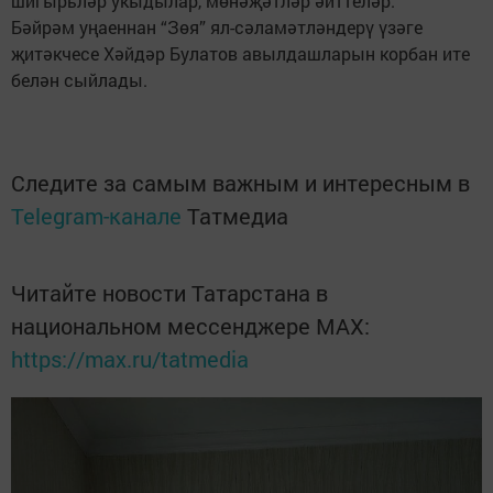
шигырьләр укыдылар, мөнәҗәтләр әйттеләр.
Бәйрәм уңаеннан “Зөя” ял-сәламәтләндерү үзәге
җитәкчесе Хәйдәр Булатов авылдашларын корбан ите
белән сыйлады.
Следите за самым важным и интересным в
Telegram-канале
Татмедиа
Читайте новости Татарстана в
национальном мессенджере MАХ:
https://max.ru/tatmedia