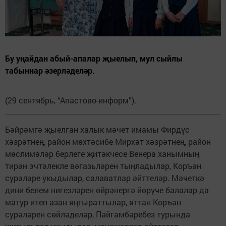
Бу уңайдан абый-апалар җыелып, мул сыйлы
табыннар әзерләделәр.
(29 сентябрь, “Апастово-информ”).
Бәйрәмгә җыелган халык мәчет имамы Фирдүс
хәзрәтнең, район мөхтәсибе Мирхәт хәзрәтнең, район
мөслимәләр берлеге җитәкчесе Венера ханымның
тирән эчтәлекле вәгазьләрен тыңладылар, Коръән
сурәләре укыдылар, салаватлар әйттеләр. Мәчеткә
дини белем нигезләрен өйрәнергә йөрүче балалар да
матур итеп азан яңгыраттылар, яттан Коръән
сурәләрен сөйләделәр, Пәйгамбәребез турында