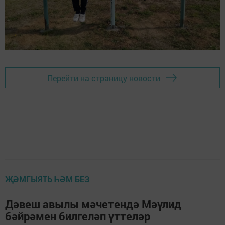
Перейти на страницу новости
ҖӘМГЫЯТЬ ҺӘМ БЕЗ
Дәвеш авылы мәчетендә Мәүлид
бәйрәмен билгеләп үттеләр