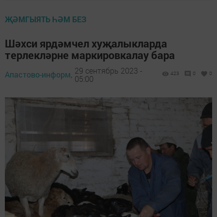
ҖӘМГЫЯТЬ ҺӘМ БЕЗ
Шәхси ярдәмчел хуҗалыкларда
терлекләрне маркировкалау бара
29 сентябрь 2023 -
Апастово-информ,
423
0
0
05:00