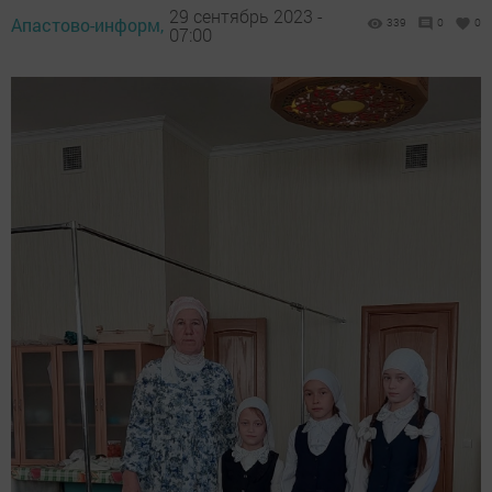
29 сентябрь 2023 -
Апастово-информ,
339
0
0
07:00