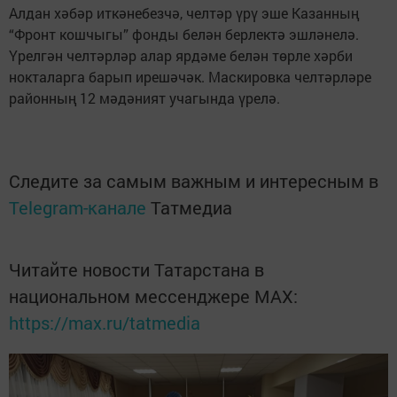
Алдан хәбәр иткәнебезчә, челтәр үрү эше Казанның
“Фронт кошчыгы” фонды белән берлектә эшләнелә.
Үрелгән челтәрләр алар ярдәме белән төрле хәрби
нокталарга барып ирешәчәк. Маскировка челтәрләре
районның 12 мәдәният учагында үрелә.
Следите за самым важным и интересным в
Telegram-канале
Татмедиа
Читайте новости Татарстана в
национальном мессенджере MАХ:
https://max.ru/tatmedia