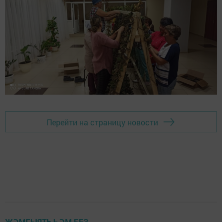
Перейти на страницу новости
ҖӘМГЫЯТЬ ҺӘМ БЕЗ