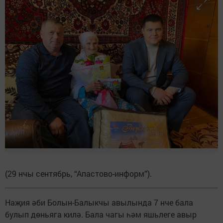
(29 нчы сентябрь, “Апастово-информ”).
Наҗия әби Болын-Балыкчы авылында 7 нче бала
булып дөньяга килә. Бала чагы һәм яшьлеге авыр