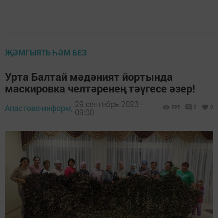
ҖӘМГЫЯТЬ ҺӘМ БЕЗ
Урта Балтай мәдәният йортында
маскировка челтәренең тәүгесе әзер!
29 сентябрь 2023 -
Апастово-информ,
395
0
0
09:00