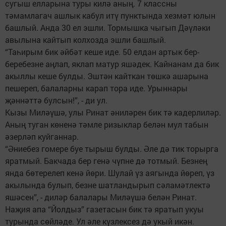
сугыш елларына туры килә аның. 7 классны
тәмамлагач ашлык кабул итү пунктында хезмәт юлын
башлый. Анда 30 ел эшли. Тормышка чыгып Дәүләки
авылына кайтып колхозда эшли башлый.
“Таһирым бик әйбәт кеше иде. 50 елдан артык бер-
беребезне аңлап, яклап матур яшәдек. Кайнанам да бик
акыллы кеше булды. Эштән кайткан төшкә ашарына
пешереп, балаларны карап тора иде. Урыннары
җәннәттә булсын!”, - ди ул.
Кызы Миләүшә, улы Ринат әниләрен бик тә кадерлиләр.
Аның туган көненә тәмле ризыклар белән мул табын
әзерләп куйганнар.
“Әниебез гомере буе тырыш булды. Әле дә тик торырга
яратмый. Бакчада бер генә чүпне дә тотмый. Безнең
янда бөтерелеп кенә йөри. Шулай үз аягында йөреп, үз
акылында булып, безне шатландырып сәламәтлектә
яшәсен”, - диләр балалары Миләүшә белән Ринат.
Наҗия апа “Йолдыз” газетасын бик тә яратып укуы
турында сөйләде. Ул әле күзлексез дә укый икән.