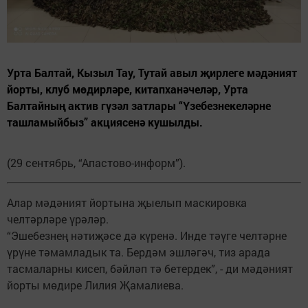
Урта Балтай, Кызыл Тау, Тутай авыл җирлеге мәдәният
йорты, клуб мөдирләре, китапханәчеләр, Урта
Балтайның актив гүзәл затлары “Үзебезнекеләрне
ташламыйбыз” акциясенә кушылды.
(29 сентябрь, “Апастово-информ”).
Алар мәдәният йортына җыелып маскировка
челтәрләре үрәләр.
“Эшебезнең нәтиҗәсе дә күренә. Инде тәүге челтәрне
үрүне тәмамладык та. Бердәм эшләгәч, тиз арада
тасмаларны кисеп, бәйләп тә бетердек”, - ди мәдәният
йорты мөдире Лилия Җамалиева.