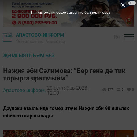
2
Автоматическое закрытие баннера через
АПАСТОВО-ИНФОРМ
16+
"Йолдыз" газетасы - Апас районы
ҖӘМГЫЯТЬ ҺӘМ БЕЗ
Наҗия әби Сәлимова: “Бер генә дә тик
торырга яратмыйм”
29 сентябрь 2023 -
Апастово-информ,
377
0
0
12:00
Дәүләки авылында гомер итүче Наҗия әби 90 яшьлек
юбилеен каршылады.