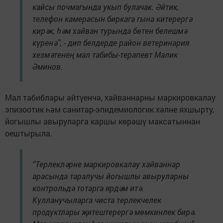
кайсы почмагында укып булачак. Әйтик,
телефон камерасын биркага гына китерергә
кирәк, һәм хайван турында бөтен белешмә
күренә”, - дип белдерде район ветеринария
хезмәтенең мал табибы-терапевт Малик
Әминов.
Мал табиблары әйтүенчә, хайваннарны маркировкалау
эпизоотик һәм санитар-эпидемиологик хәлне яхшырту,
йогышлы авыруларга каршы көрәшү максатыннан
оештырыла.
“Терлекләрне маркировкалау хайваннар
арасында таралучы йогышлы авыруларны
контрольдә тотарга ярдәм итә.
Кулланучыларга чиста терлекчелек
продуктлары җитештерергә мөмкинлек бирә.