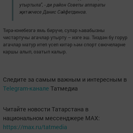
утыртыла”, - ди район Советы аппараты
җитәкчесе Данис Сәйфетдинов.
Тирә-юнебезгә ямь бирүче, сулар һавабызны
чистартучы агачлар утырту – изге эш. Тиздән бу горур
агачлар матур итеп үсеп китәр һәм спорт сөючеләрне
каршы алып, озатып калыр.
Следите за самым важным и интересным в
Telegram-канале
Татмедиа
Читайте новости Татарстана в
национальном мессенджере MАХ:
https://max.ru/tatmedia