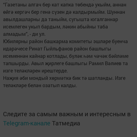
“Газетаны алгач бер кат капка төбендә укыйм, аннан
өйгә кергәч бер генә сүзен дә калдырмыйм. Шуннан
авылдашларны да таныйм, сугышта югалганнар
исемлеген укып бардым, ләкин абыйны таба
алмадым”, - ди ул.
Юбилярны район башкарма комитеты эшләре буенча
идарәчесе Ринат Гыйльфанов район башлыгы
исеменнән кайнар котлады, бүләк һәм чәчәк бәйләме
тапшырды. Авыл җирлеге башлыгы Рамил Вәлиев та
изге теләкләрен ирештерде.
Наҗия әби мондый хөрмәткә бик тә шатланды. Изге
теләкләре белән озатып калды.
Следите за самым важным и интересным в
Telegram-канале
Татмедиа