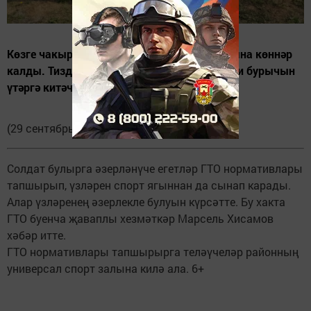
Көзге чакырылыш башланырга санаулы гына көннәр
калды. Тиздән районыбыз егетләре дә хәрби бурычын
үтәргә китәчәк.
(29 сентябрь, “Апастово-информ”).
Солдат булырга әзерләнүче егетләр ГТО нормативлары
тапшырып, үзләрен спорт ягыннан да сынап карады.
Алар үзләренең әзерлекле булуын күрсәтте. Бу хакта
ГТО буенча җаваплы хезмәткәр Марсель Хисамов
хәбәр итте.
ГТО нормативлары тапшырырга теләүчеләр районның
универсал спорт залына килә ала. 6+