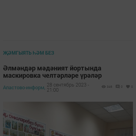
ҖӘМГЫЯТЬ ҺӘМ БЕЗ
Әлмәндәр мәдәният йортында
маскировка челтәрләре үрәләр
28 сентябрь 2023 -
Апастово-информ,
346
0
0
21:00