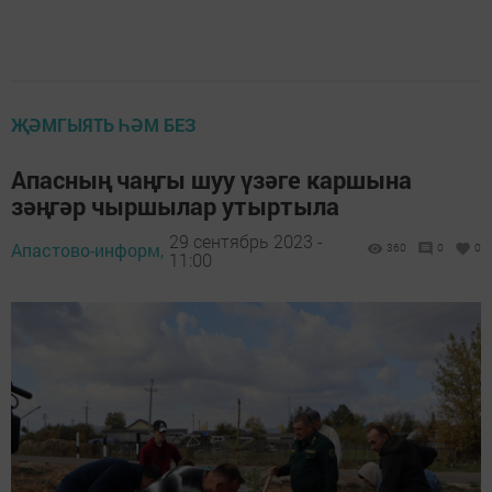
ҖӘМГЫЯТЬ ҺӘМ БЕЗ
Апасның чаңгы шуу үзәге каршына
зәңгәр чыршылар утыртыла
29 сентябрь 2023 -
Апастово-информ,
360
0
0
11:00