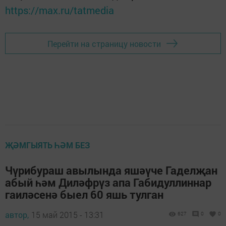
https://max.ru/tatmedia
Перейти на страницу новости
ҖӘМГЫЯТЬ ҺӘМ БЕЗ
Чүрибураш авылында яшәүче Гаделҗан
абый һәм Диләфрүз апа Габидуллиннар
гаиләсенә быел 60 яшь тулган
автор,
15 май 2015 - 13:31
627
0
0