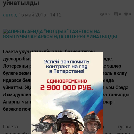
уйнатылды
автор,
15 май 2015 - 14:12
672
0
0
Газета укучыларыбыздан, безнең тугры
дусларыбыздан 47 квитанция күчермәсе килде.
Лотереяны редакция коллективы район эчке эшләр
бүлеге хезмәткәре Дамир Сираҗев һәм социаль яклау
идарәсе белгече Гөлүсә Хәйруллина катнашында
уйнатты. Җиңүчеләр булып - Апастан Камил һәм Сәүдә
Әхмәдуллиннар, Багыштан Гөлия Нуртдинова танылды.
Аларны чын күңелдән котлыйбыз һәм отышлар -
бизәкле почта ящикларын...
Газета укучыларыбыздан, безнең тугры
дусларыбыздан 47 квитанция күчермәсе килде.