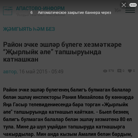
АПАСТОВО-ИНФОРМ
16+
5
Автоматическое закрытие баннера через
"Йолдыз" газетасы - Апас районы
ҖӘМГЫЯТЬ ҺӘМ БЕЗ
Район эчке эшләр бүлеге хезмәткәре
“Җырлыйк әле” тапшыруында
катнашкан
автор,
16 май 2015 - 05:49
579
0
0
Район эчке эшләр бүлегенең балигъ булмаган балалар
белән эшләү инспекторы Рания Михайлова бу көннәрдә
Яңа Гасыр телевидениесендә бара торган «Җырлыйк
әле" тапшыруында катнашып кайткан. - Быел безнең
балигъ булмаган балалар белән эшләү хезмәтенә 80 ел
тула. Мине дә шул уңайдан тапшыруда катнашырга
чакырдылар. Мин анда кызым Амалия белән бардым,