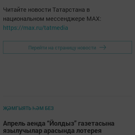
Читайте новости Татарстана в
национальном мессенджере MАХ:
https://max.ru/tatmedia
Перейти на страницу новости
ҖӘМГЫЯТЬ ҺӘМ БЕЗ
Апрель аенда “Йолдыз” газетасына
язылучылар арасында лотерея