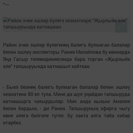
-...
Район эчке эшләр бүлегенең балигъ булмаган балалар
белән эшләү инспекторы Рания Михайлова бу көннәрдә
Яңа Гасыр телевидениесендә бара торган «Җырлыйк
әле" тапшыруында катнашып кайткан.
- Быел безнең балигъ булмаган балалар белән эшләү
хезмәтенә 80 ел тула. Мине дә шул уңайдан тапшыруда
катнашырга чакырдылар. Мин анда кызым Амалия
белән бардым, - ди Рания. Тапшыруның эфирга чыгу
көне әлегә билгеле түгел. Бу хакта алга таба хәбәр
итәрбез.