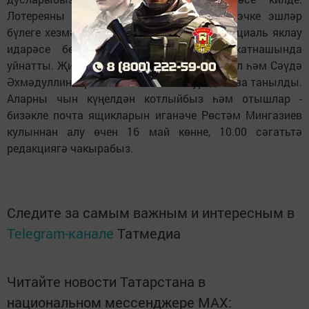
Лотереяны редакция коллективы район эчке эшләр
бүлеге хезмәткәре Дамир Сираҗев һәм социаль яклау
идарәсе белгече Гөлүсә Хәйруллина катнашында
уйнатты. Җиңүчеләр булып - Апастан Камил һәм Сәүдә
Әхмәдуллиннар, Багыштан Гөлия Нуртдинова танылды.
Аларны чын күңелдән котлыйбыз һәм отышлар -
бизәкле почта ящикларын иганәче Рөстәм Мингазиев
кулыннан алу өчен 16 май көнне, 10.00 сәгатьтә
редакциягә чакырабыз.
Следите за самым важным и интересным в
Telegram-канале
Татмедиа
Читайте новости Татарстана в
национальном мессенджере MАХ: