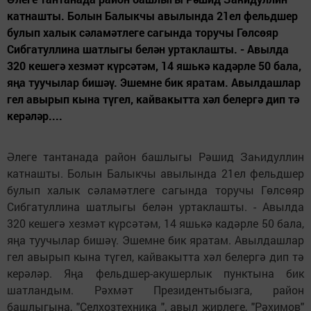
катнашты. Болын Балыкчы авылында 21ел фельдшер
булып халык сәламәтлеге сагында торучы Гөлсөяр
Сибгатуллина шатлыгы белән уртаклашты. - Авылда
320 кешегә хезмәт күрсәтәм, 14 яшькә кадәрле 50 бала,
яңа туучылар бишәү. Эшемне бик яратам. Авылдашлар
гел авырып кына түгел, кайвакытта хәл белергә дип тә
керәләр....
Әлеге тантанада район башлыгы Рәшид Заһидуллин
катнашты. Болын Балыкчы авылында 21ел фельдшер
булып халык сәламәтлеге сагында торучы Гөлсөяр
Сибгатуллина шатлыгы белән уртаклашты. - Авылда
320 кешегә хезмәт күрсәтәм, 14 яшькә кадәрле 50 бала,
яңа туучылар бишәү. Эшемне бик яратам. Авылдашлар
гел авырып кына түгел, кайвакытта хәл белергә дип тә
керәләр. Яңа фельдшер-акушерлык пунктына бик
шатландым. Рәхмәт Президентыбызга, район
башлыгына, "Селхозтехника ", авыл җирлеге, "Рәхимов"