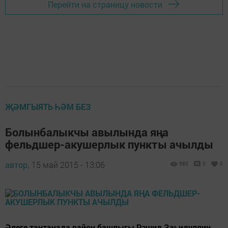
Перейти на страницу новости
ҖӘМГЫЯТЬ ҺӘМ БЕЗ
Болынбалыкчы авылында яңа
фельдшер-акушерлык пункты ачылды
автор,
15 май 2015 - 13:06
580
0
0
Әлеге тантанада район башлыгы Рәшид Заһидуллин