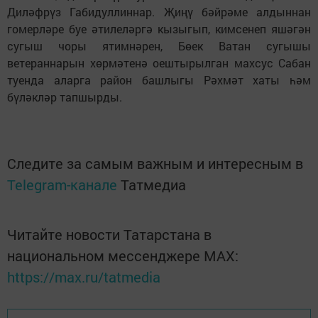
Диләфрүз Габидуллиннар. Җиңү бәйрәме алдыннан
гомерләре буе әтилеләргә кызыгып, кимсенеп яшәгән
сугыш чоры ятимнәрен, Бөек Ватан сугышы
ветераннарын хөрмәтенә оештырылган махсус Сабан
туенда аларга район башлыгы Рәхмәт хаты һәм
бүләкләр тапшырды.
Следите за самым важным и интересным в
Telegram-канале
Татмедиа
Читайте новости Татарстана в
национальном мессенджере MАХ:
https://max.ru/tatmedia