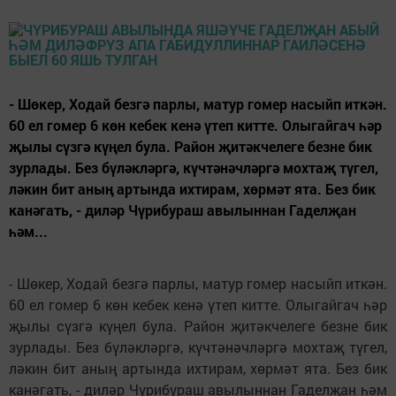
- Шөкер, Ходай безгә парлы, матур гомер насыйп иткән.
60 ел гомер 6 көн кебек кенә үтеп китте. Олыгайгач һәр
җылы сүзгә күңел була. Район җитәкчелеге безне бик
зурлады. Без бүләкләргә, күчтәнәчләргә мохтаҗ түгел,
ләкин бит аның артында ихтирам, хөрмәт ята. Без бик
канәгать, - диләр Чүрибураш авылыннан Гаделҗан
һәм...
- Шөкер, Ходай безгә парлы, матур гомер насыйп иткән.
60 ел гомер 6 көн кебек кенә үтеп китте. Олыгайгач һәр
җылы сүзгә күңел була. Район җитәкчелеге безне бик
зурлады. Без бүләкләргә, күчтәнәчләргә мохтаҗ түгел,
ләкин бит аның артында ихтирам, хөрмәт ята. Без бик
канәгать, - диләр Чүрибураш авылыннан Гаделҗан һәм