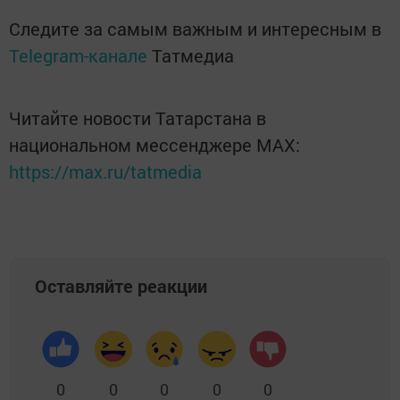
Следите за самым важным и интересным в
Telegram-канале
Татмедиа
Читайте новости Татарстана в
национальном мессенджере MАХ:
https://max.ru/tatmedia
Оставляйте реакции
0
0
0
0
0