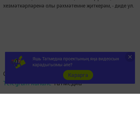
хезмәткәрләренә олы рәхмәтемне җиткерәм, - диде ул.
Яшь Татмедиа проектының яңа видеосын
карадыгызмы әле?
Следите за самым важным и интересным в
Карарга
Telegram-канале
Татмедиа
Читайте новости Татарстана в
национальном мессенджере MАХ:
https://max.ru/tatmedia