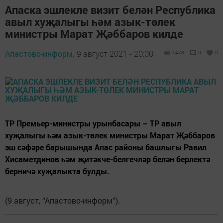
Апаска эшлекле визит белән Республика
авыл хуҗалыгы һәм азык-төлек
министры Марат Җәббаров килде
Апастово-информ,
9 август 2021 - 20:00
1478
0
0
ТР Премьер-министры урынбасары – ТР авыл
хуҗалыгы һәм азык-төлек министры Марат Җәббаров
эш сәфәре барышында Апас районы башлыгы Равил
Хисаметдинов һәм җитәкче-белгечләр белән берлектә
берничә хуҗалыкта булды.
(9 август, “Апастово-информ”).