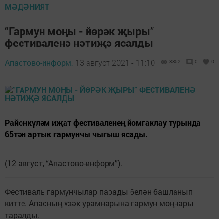
МӘДӘНИЯТ
“Гармун моңы - йөрәк җыры”
фестиваленә нәтиҗә ясалды
Апастово-информ,
13 август 2021 - 11:10
3852
0
0
Районкүләм иҗат фестиваленең йомгаклау турында
65тән артык гармунчы чыгыш ясады.
(12 август, “Апастово-информ”).
Фестиваль гармунчылар парады белән башланып
китте. Апасның үзәк урамнарына гармун моңнары
таралды.