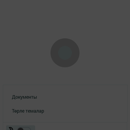
Документы
Төрле темалар