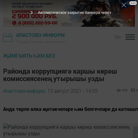
3
Автоматическое закрытие баннера через
АПАСТОВО-ИНФОРМ
16+
"Йолдыз" газетасы - Апас районы
ҖӘМГЫЯТЬ ҺӘМ БЕЗ
Районда коррупциягә каршы көрәш
комиссиясенең утырышы узды
Апастово-информ,
13 август 2021 - 14:55
938
0
Анда төрле өлкә җитәкчеләре һәм белгечләре дә катнаш