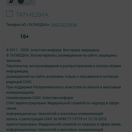
Телефон АО «ТАТМЕДИА»:
(843) 222 09 84
16+
© 2011 - 2026. Апастово-информ. Все права защищены.
© ТАТМЕДИА. Все материалы, размещенные на сайте, защищены
законом.
Перепечатка, воспроизведение и распространение в любом объеме
информации,
размещенной на сайте, возможна только с письменного согласия
редакций СМИ.
При поддержке Республиканского агентства по печати и массовым
коммуникациям.
Наименование СМИ: Апастово-информ
СМИ зарегистрировано Федеральной службой по надзору в сфере
связи,
информационных технологий и массовых коммуникаций
запись о регистрации СМИ Эл №ФС77-73779 от 12.10.2018
зарегистрировано Федеральной службой по надзору в сфере связи,
информационных технологий и массовых коммуникаций