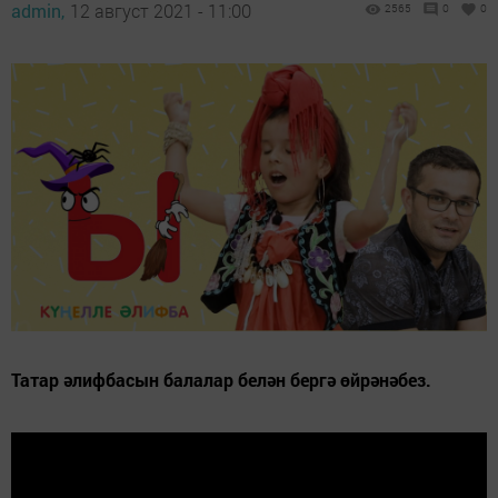
admin,
12 август 2021 - 11:00
2565
0
0
Татар әлифбасын балалар белән бергә өйрәнәбез.