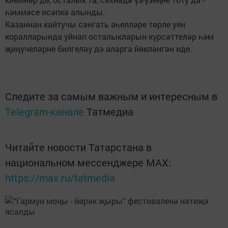
һәммәсе исәпкә алынды.
Казаннан кайтучы сәнгать әһелләре төрле уен
коралларында уйнап осталыкларын күрсәттеләр һәм
җиңүчеләрне билгеләү дә аларга йөкләнгән иде.
Следите за самым важным и интересным в
Telegram-канале
Татмедиа
Читайте новости Татарстана в
национальном мессенджере MАХ:
https://max.ru/tatmedia