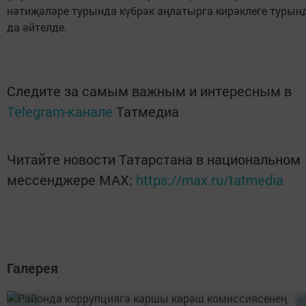
нәтиҗәләре турында күбрәк аңлатырга кирәклеге турын
да әйтелде.
Следите за самым важным и интересным в
Telegram-канале
Татмедиа
Читайте новости Татарстана в национальном
мессенджере MАХ:
https://max.ru/tatmedia
Галерея