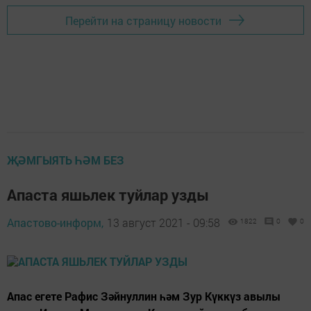
Перейти на страницу новости
ҖӘМГЫЯТЬ ҺӘМ БЕЗ
Апаста яшьлек туйлар узды
Апастово-информ,
13 август 2021 - 09:58
1822
0
0
Апас егете Рафис Зәйнуллин һәм Зур Күккүз авылы