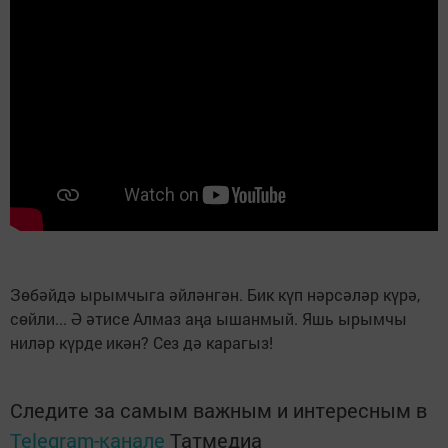
Зөбәйдә ырымчыга әйләнгән. Бик күп нәрсәләр күрә,
сөйли... Ә әтисе Алмаз аңа ышанмый. Яшь ырымчы
ниләр күрде икән? Сез дә карагыз!
Следите за самым важным и интересным в
Telegram-канале
Татмедиа