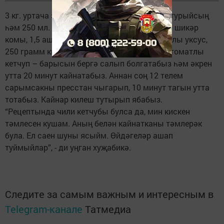
3 кг. уртача зурлыктагы кыярны озынчага турыйсың
һәм 250 мл. сыек мае, 125 мл. су, 180 грамм шикәр
комы, 1,5 аш кашыгы тоз, 100 мл. 9 процентлы уксус,
250 грамм кискен тәмле кетчуп, 250 грамм томатлы
кетчуп – барысын бергә салып болгатабыз һәм әкрен
утта 20 минут кайнатабыз. Аннан соң 12 телем
сарымсакны пресстан чыгарып, 10 минут тагын утта
тотабыз. Кайнар килеш тутырып ябабыз.
“Рецептында чили кетчубы булса да, мин кискен
тәмлесен кушам. Аның белән кайнатканы тәмлерәк
була. Ел саен шуны ясыйм. Өйдәгеләр ашап
туймыйлар”, - ди уңган хуҗабикә.
Следите за самым важным и интересным в
Telegram-канале
Татмедиа