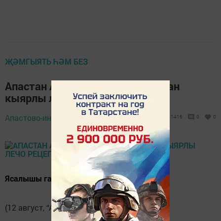
ҖӘМГЫЯТЬ ҺӘМ БЕЗ
Апастан Алия Борһанетдиновадан
кыярлы лечо рецепты
Апастово-информ,
12 август 2021 - 12:57
1416
0
0
Ясалышы гади, үзе тәмле була.
(12 август, “Апастово-информ”).