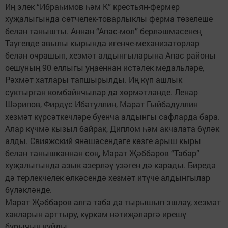
Иң элек “Ибраһимов һәм К” крестьян-фермер
хуҗалыгында сөтчелек-товарлыклы ферма төзелеше
белән танышты. Аннан “Апас-мол” берләшмәсенең
Тәүгелде авылы кырында игенче-механизаторлар
белән очрашып, хезмәт алдынгыларына Апас районы
оешуның 90 еллыгы уңаеннан истәлек медальләре,
Рәхмәт хатлары тапшырылды. Иң күп ашлык
суктырган комбайнчылар да хөрмәтләнде. Ленар
Шәрипов, Фирдүс Ибәтуллин, Марат Гыйбадуллин
хезмәт күрсәткечләре буенча алдынгы сафларда бара.
Алар күчмә кызыл байрак, Диплом һәм акчалата бүләк
алды. Свияжский янәшәсендәге көзге арыш кыры
белән танышканнан соң, Марат Җәббаров “Табар”
хуҗалыгында азык әзерләү үзәген дә карады. Биредә
дә терлекчелек өлкәсендә хезмәт итүче алдынгылар
бүләкләнде.
Марат Җәббаров алга таба да тырышып эшләү, хезмәт
хакларын арттыру, күркәм нәтиҗәләргә ирешү
бурычын куйды.