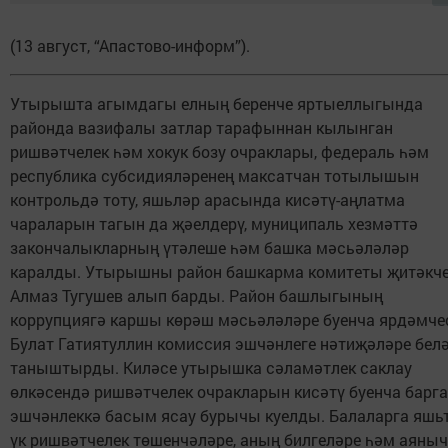
(13 август, “Апастово-информ”).
Утырышта агымдагы елның беренче яртыеллыгында
районда вазифалы затлар тарафыннан кылынган
ришвәтчелек һәм хокук бозу очраклары, федераль һәм
республика субсидияләренең максатчан тотылышын
контрольдә тоту, яшьләр арасында кисәтү-аңлатма
чараларын тагын да җәелдерү, муниципаль хезмәттә
закончалыкларның үтәлеше һәм башка мәсьәләләр
каралды. Утырышны район башкарма комитеты җитәкч
Алмаз Тугушев алып барды. Район башлыгының
коррупциягә каршы көрәш мәсьәләләре буенча ярдәмче
Булат Гатиятуллин комиссия эшчәнлеге нәтиҗәләре бел
таныштырды. Киләсе утырышка сәламәтлек саклау
өлкәсендә ришвәтчелек очракларын кисәтү буенча барг
эшчәнлеккә басым ясау бурычы куелды. Балаларга яшь
үк ришвәтчелек төшенчәләре, аның билгеләре һәм аяныч