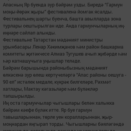
Апасның Яр буенда зур бәйрәм узды. Биредә “Гармун
моңы-йөрәк җыры” фестиваленә йомгак ясалды.
Фестивальнең шарты буенча, башта авылларда зона
турлары оештырылган иде. Анда гармунчыларның иң-
иңнәре сайлап алынды.
Фестивальне Татарстан мәдәният министры
урынбасары Ленар Хәкимҗанов һәм район башкарма
комитеты җитәкчесе Алмаз Тугушев ачып җибәрде һәм
һәр катнашучыга уңышлар теләде.
Бәйрәм барышында районыбызның мәдәният
өлкәсенә зур өлеш кертүчеләргә “Апас районы оешуга -
90 ел” истәлек медале, күкрәк билгеләре, Рәхмәт
хатлары, Мактау кәгазьләре һәм бүләкләр
тапшырылды.
Иң оста гармунчылар чыгышлары белән халыкка
бәйрәм кәефе бүләк итте. Яр буе гармун
тавышларыннан, төрле уен коралларыннан, җыр-
моңнардан яңгырап торды. Чыгышларны бәяләгәндә
киемнәр дә, осталык та, сәхнәдә үз-үзеңне тоту да -