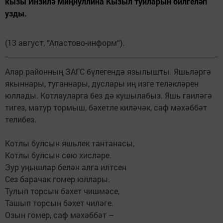
кызы Инзилә Миңнуллина Кызыл туйларын билгеләп
узды.
(13 август, “Апастово-информ“).
Алар районның ЗАГС бүлегендә язылышты. Яшьләргә
якыннары, туганнары, дуслары иң изге теләкләрен
юллады. Котлауларга без дә кушылабыз. Яшь гаиләгә
тигез, матур тормыш, бәхетле киләчәк, саф мәхәббәт
телибез.
Котлы булсын яшьлек тантанасы,
Котлы булсын сөю хисләре.
Зур уңышлар белән алга илтсен
Сез барачак гомер юллары.
Тулып торсын бәхет чишмәсе,
Ташып торсын бәхет чиләге.
Озын гомер, саф мәхәббәт –