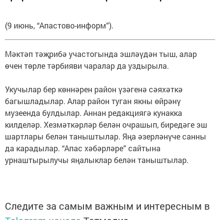
(9 июнь, “Апастово-информ”).
Мәктәп тәҗрибә участогында эшләүдән тыш, алар
өчен төрле тәрбияви чаралар да уздырыла.
Укучылар бер көннәрен район үзәгенә сәяхәткә
багышладылар. Алар район туган якны өйрәнү
музеенда булдылар. Аннан редакциягә кунакка
килделәр. Хезмәткәрләр белән очрашып, биредәге эш
шартлары белән таныштылар. Яңа әзерләнүче санны
да карадылар. “Апас хәбәрләре” сайтына
урнаштырылучы яңалыклар белән таныштылар.
Следите за самым важным и интересным в