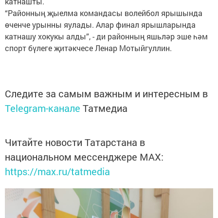
катнашты.
“Районның җыелма командасы волейбол ярышында
өченче урынны яулады. Алар финал ярышларында
катнашу хокукы алды”, - ди районның яшьләр эше һәм
спорт бүлеге җитәкчесе Ленар Мотыйгуллин.
Следите за самым важным и интересным в
Telegram-канале
Татмедиа
Читайте новости Татарстана в
национальном мессенджере MАХ:
https://max.ru/tatmedia