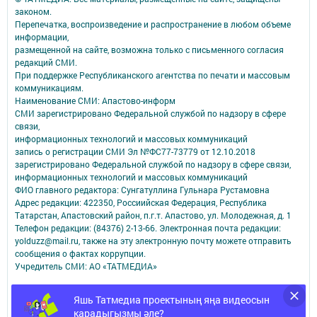
законом.
Перепечатка, воспроизведение и распространение в любом объеме
информации,
размещенной на сайте, возможна только с письменного согласия
редакций СМИ.
При поддержке Республиканского агентства по печати и массовым
коммуникациям.
Наименование СМИ: Апастово-информ
СМИ зарегистрировано Федеральной службой по надзору в сфере
связи,
информационных технологий и массовых коммуникаций
запись о регистрации СМИ Эл №ФС77-73779 от 12.10.2018
зарегистрировано Федеральной службой по надзору в сфере связи,
информационных технологий и массовых коммуникаций
ФИО главного редактора: Сунгатуллина Гульнара Рустамовна
Адрес редакции: 422350, Россиийская Федерация, Республика
Татарстан, Апастовский район, п.г.т. Апастово, ул. Молодежная, д. 1
Телефон редакции: (84376) 2-13-66. Электронная почта редакции:
yolduzz@mail.ru, также на эту электронную почту можете отправить
сообщения о фактах коррупции.
Учредитель СМИ: АО «ТАТМЕДИА»
Антикоррупционная политика
Яшь Татмедиа проектының яңа видеосын
АО «ТАТМЕДИА» использует «cookie»
для персонализации сервисов и
карадыгызмы әле?