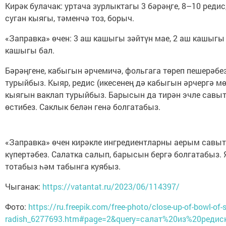
Кирәк булачак: уртача зурлыктагы 3 бәрәңге, 8–10 редис,
суган кыягы, тәменчә тоз, борыч.
«Заправка» өчен: 3 аш кашыгы зәйтүн мае, 2 аш кашыгы
кашыгы бал.
Бәрәңгене, кабыгын әрчемичә, фольгага төреп пешерәбез
турыйбыз. Кыяр, редис (икесенең дә кабыгын әрчергә м
кыягын ваклап турыйбыз. Барысын да тирән эчле савыт
өстибез. Саклык белән генә болгатабыз.
«Заправка» өчен кирәкле ингредиентларны аерым савыт
күпертәбез. Салатка салып, барысын бергә болгатабыз.
тотабыз һәм табынга куябыз.
Чыганак:
https://vatantat.ru/2023/06/114397/
Фото:
https://ru.freepik.com/free-photo/close-up-of-bowl-of-s
radish_6277693.htm#page=2&query=салат%20из%20редиски