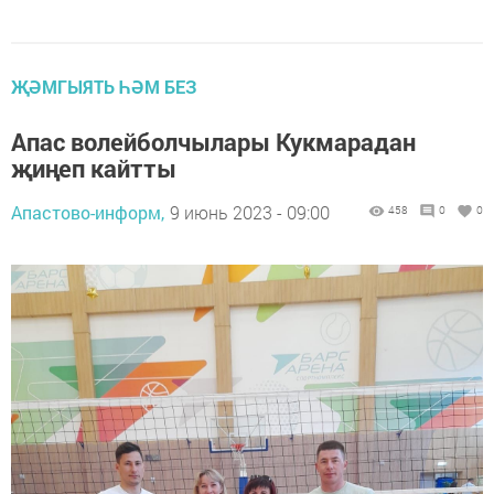
ҖӘМГЫЯТЬ ҺӘМ БЕЗ
Апас волейболчылары Кукмарадан
җиңеп кайтты
Апастово-информ,
9 июнь 2023 - 09:00
458
0
0