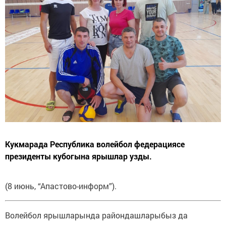
Кукмарада Республика волейбол федерациясе
президенты кубогына ярышлар узды.
(8 июнь, “Апастово-информ”).
Волейбол ярышларында райондашларыбыз да