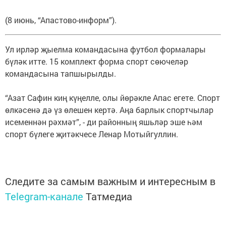
(8 июнь, “Апастово-информ”).
Ул ирләр җыелма командасына футбол формалары
бүләк итте. 15 комплект форма спорт сөючеләр
командасына тапшырылды.
“Азат Сафин киң күңелле, олы йөрәкле Апас егете. Спорт
өлкәсенә дә үз өлешен кертә. Аңа барлык спортчылар
исеменнән рәхмәт”, - ди районның яшьләр эше һәм
спорт бүлеге җитәкчесе Ленар Мотыйгуллин.
Следите за самым важным и интересным в
Telegram-канале
Татмедиа