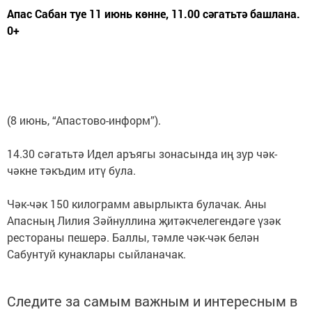
Апас Сабан туе 11 июнь көнне, 11.00 сәгатьтә башлана.
0+
(8 июнь, “Апастово-информ”).
14.30 сәгатьтә Идел аръягы зонасында иң зур чәк-
чәкне тәкъдим итү була.
Чәк-чәк 150 килограмм авырлыкта булачак. Аны
Апасның Лилия Зәйнуллина җитәкчелегендәге үзәк
рестораны пешерә. Баллы, тәмле чәк-чәк белән
Сабунтуй кунаклары сыйланачак.
Следите за самым важным и интересным в