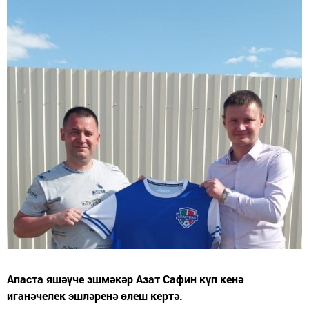
Апаста яшәүче эшмәкәр Азат Сафин күп кенә
иганәчелек эшләренә өлеш кертә.