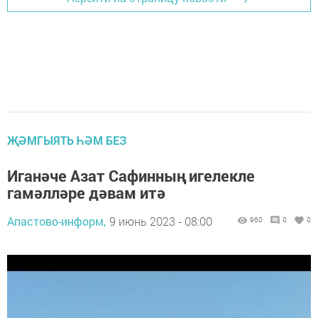
ҖӘМГЫЯТЬ ҺӘМ БЕЗ
Иганәче Азат Сафинның игелекле
гамәлләре дәвам итә
Апастово-информ,
9 июнь 2023 - 08:00
960
0
0