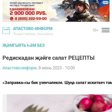
АПАСТОВО-ИНФОРМ
16+
"Йолдыз" газетасы - Апас районы
ҖӘМГЫЯТЬ ҺӘМ БЕЗ
Редискадан җәйге салат РЕЦЕПТЫ
Апастово-информ,
9 июнь 2023 - 10:00
«Заправка»сы бик үзенчәлекле. Шуңа салат искиткеч тәм