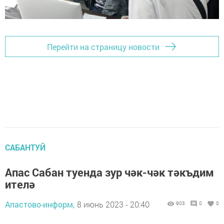
Перейти на страницу новости
САБАНТУЙ
Апас Сабан туенда зур чәк-чәк тәкъдим
ителә
Апастово-информ,
8 июнь 2023 - 20:40
903
0
0