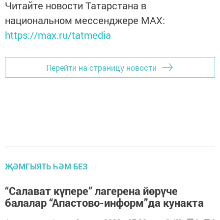
Читайте новости Татарстана в
национальном мессенджере MАХ:
https://max.ru/tatmedia
Перейти на страницу новости
ҖӘМГЫЯТЬ ҺӘМ БЕЗ
“Салават күпере” лагерена йөрүче
балалар “Апастово-информ”да кунакта