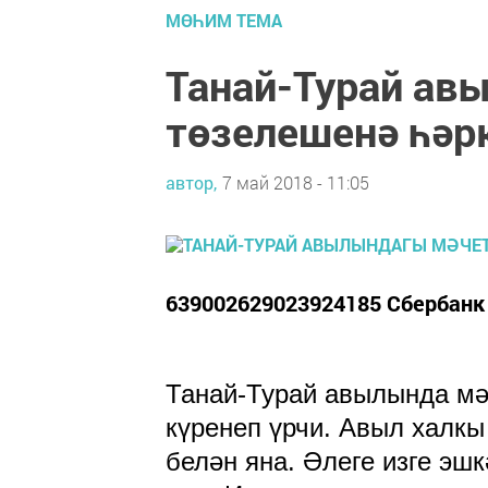
МӨҺИМ ТЕМА
Танай-Турай ав
төзелешенә һәр
автор,
7 май 2018 - 11:05
639002629023924185 Сбербанк
Танай-Турай авылында мәч
күренеп үрчи. Авыл халкы
белән яна. Әлеге изге эш