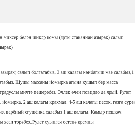
 миксер белән шикәр комы (ярты стаканнан азырак) салып
шырак)
азырак) салып болгатабыз, 3 аш калагы көнбагыш мае салабыз,1
лгатабыз. Шушы массаны йомырка агына кушып бер масса
градуслы мичтә пешерәбез..Эчлек өчен повидло да ярый. Рулет
 1 йомырка, 2 аш калагы крахмал, 4-5 аш калагы песок, газга сүрә
быз, варёный сгущёнка салабыз 1 аш калагы. Камыр пешкәч
ы ясап төрәбез..Рулет суынгач өстенә кремны