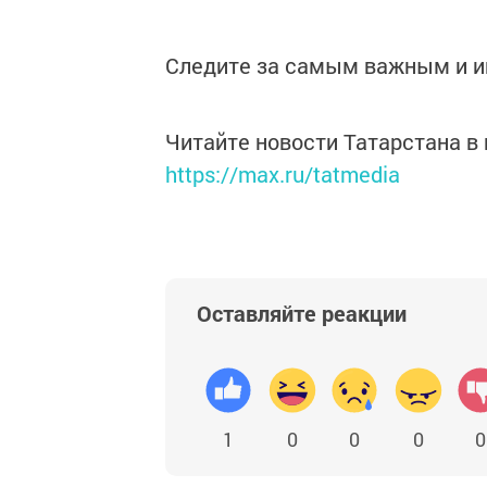
Следите за самым важным и 
Читайте новости Татарстана 
https://max.ru/tatmedia
Оставляйте реакции
1
0
0
0
0