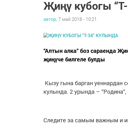
Җиңү кубогы “Т
автор,
7 май 2018 - 10:21
“Алтын алка“ боз сараенда Җ
җиңүче билгеле булды
Кызу гына барган уеннардан со
кулында. 2 урында – “Родина“,
Следите за самым важным и 