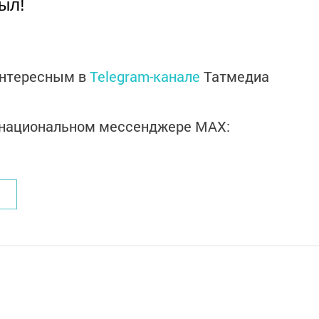
ыл!
интересным в
Telegram-канале
Татмедиа
в национальном мессенджере MАХ: