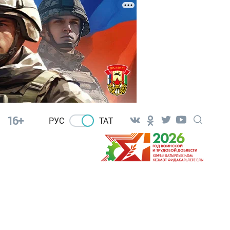
16+
РУС
ТАТ