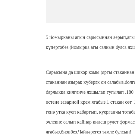
5 йомырканы агын сарысыннан аерып,агын
күпертәбез (йомырка агы салкын булса ях
Сарысына да шикәр комы (ярты стаканнан 
стаканнан азырак күберәк он салабыз,бо
барлыкка килгәнче яхшылап тугылап ,180 
өстенә заварной крем ягабыз.1 стакан сөт,
генә утка куеп кабартып, куерганчы тота
эчлекне салып кайнар килеш рулет формас
ягабыз,бизибез.Чәйләрегез тәмле булсын!