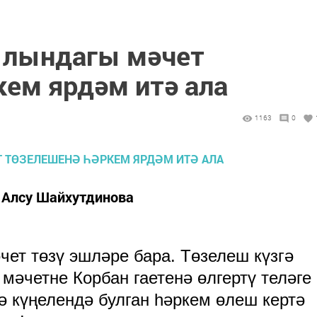
ылындагы мәчет
кем ярдәм итә ала
1163
0
 Алсу Шайхутдинова
ет төзү эшләре бара. Төзелеш күзгә
 мәчетне Корбан гаетенә өлгертү теләге
кә күңелендә булган һәркем өлеш кертә