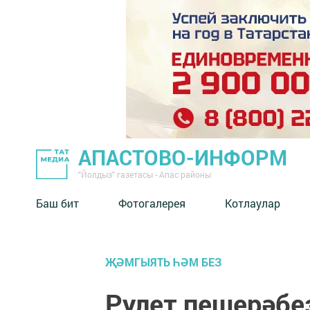
АПАСТОВО-ИНФОРМ
"Йолдыз" газетасы - Апас районы
Баш бит
Фотогалерея
Котлаулар
ҖӘМГЫЯТЬ ҺӘМ БЕЗ
Рулет пешерәбе