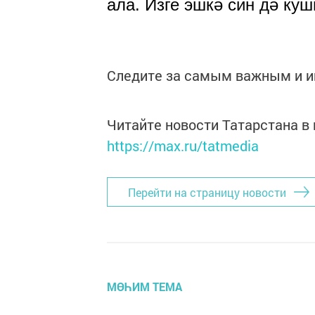
ала. Изге эшкә син дә куш
Следите за самым важным и 
Читайте новости Татарстана 
https://max.ru/tatmedia
Перейти на страницу новости
МӨҺИМ ТЕМА