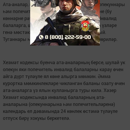
Ата-аналар, шулай ук инвалид балаларның опекуннары
һәм попечительләре түләнә торган 24 ял көне (бу
көннәрне рәттән алырга була) ала алачак. Инвалид
балаларга, шифаханә дәваланыр өчен, анда үзләре
генә мөстәкыйль рәвештә барып җитә алмый.
Туганнары һәм якыннары ярдәмендә генә йөриләр.
Хезмәт кодексы буенча ата-аналарның берсе, шулай ук
опекун яки попечитель инвалид балаларны карау өчен
айга дүрт түләүле ял көне алырга мөмкин. Әмма
курортка мөмкинлекләре чикләнгән баланы озату өчен
ата-аналарга үз ялын кулланырга туры килә. Хәзер
Хезмәт кодексында инвалид балаларның ата-
аналарына (опекуннарына һәм попечительләренә)
календарь ел дәвамында 24 көнлек өстәмә түләүле
отпуск бирү хокукы беркетелә.