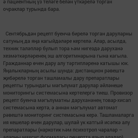
ә пациентның үз теләге белән үткәрелә торган
очраклар турында бара.
Сентябрьдән рецепт буенча бирелә торган даруларны
сатуның да яңа кагыйдәләре кертелә. Алар, асылда,
техник таләпләр булып тора һәм нигездә даруханә
хезмәткәрләренең эш алгоритмнарына гына кагыла.
Гражданнар өчен дару алу тәртипләренә катышы юк.
Яңалыкларның асылы шунда: дистанцион рәвештә
җибәрелә торган ташламалы дару препаратлары
рецепты турындагы мәгълүмат дарулар әйләнеше
мониторингы системасына кертелергә тиеш. Провизор
рецепт буенча мәгълүматны даруханәнең товар-хисап
системасына кертә, ә аннан мәгълүмат автомат
рәвештә мониторинг системасына керә. Ташламаларга
ия кешеләр өчен дарулар, шулай ук катгый исәпкә алу
препаратлары (наркотик һәм психотроп чаралар –
аларны махсус формадагы рецептта язып алалар)