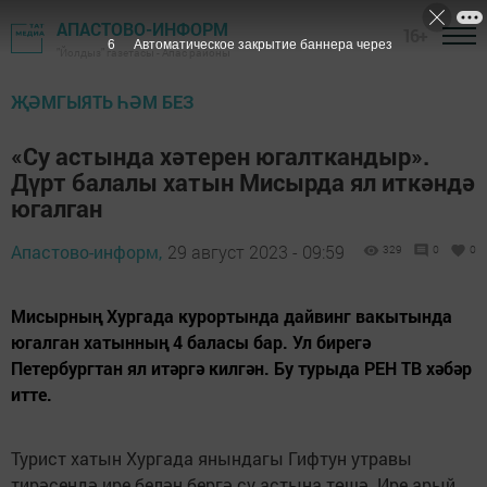
АПАСТОВО-ИНФОРМ
16+
5
Автоматическое закрытие баннера через
"Йолдыз" газетасы - Апас районы
ҖӘМГЫЯТЬ ҺӘМ БЕЗ
«Су астында хәтерен югалткандыр».
Дүрт балалы хатын Мисырда ял иткәндә
югалган
Апастово-информ,
29 август 2023 - 09:59
329
0
0
Мисырның Хургада курортында дайвинг вакытында
югалган хатынның 4 баласы бар. Ул бирегә
Петербургтан ял итәргә килгән. Бу турыда РЕН ТВ хәбәр
итте.
Турист хатын Хургада янындагы Гифтун утравы
тирәсендә ире белән бергә су астына төшә. Ире арый