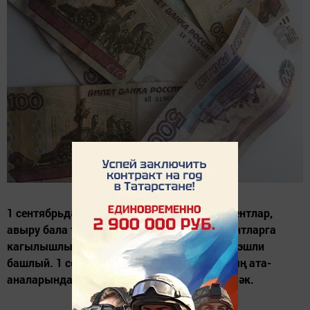
1 сентябрьдән мәктәп укучылары һәм студентлар,
авыру бала тәрбияләүче ата-аналар, пациентларга
кагылышлы яңа законнар һәм кагыйдәләр эшли
башлый. 1 сентябрьдән инвалид балаларның ата-
аналарында өстәмә отпуск барлыкка киләчәк.