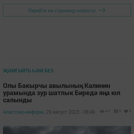
Перейти на страницу новости
ҖӘМГЫЯТЬ ҺӘМ БЕЗ
Олы Бакырчы авылының Калинин
урамында зур шатлык Биредә яңа юл
салынды
Апастово-информ,
29 август 2023 - 08:49
417
0
0