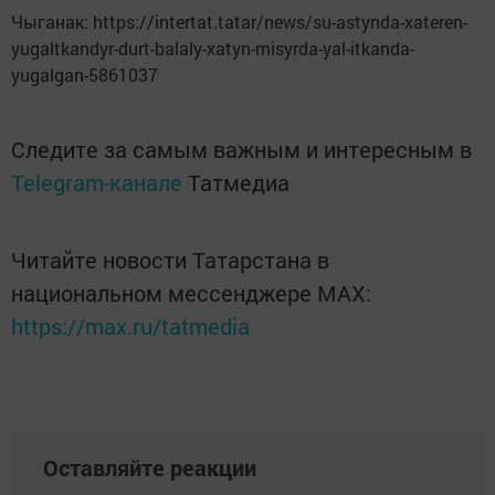
Чыганак: https://intertat.tatar/news/su-astynda-xateren-
yugaltkandyr-durt-balaly-xatyn-misyrda-yal-itkanda-
yugalgan-5861037
Следите за самым важным и интересным в
Telegram-канале
Татмедиа
Читайте новости Татарстана в
национальном мессенджере MАХ:
https://max.ru/tatmedia
Оставляйте реакции