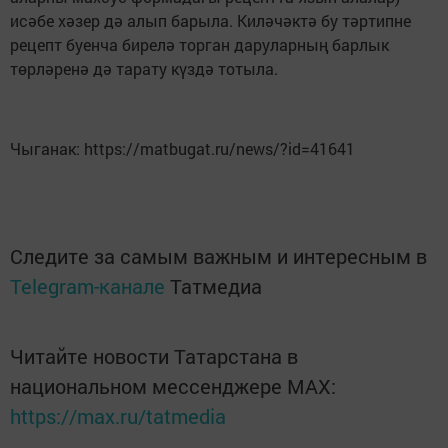
исәбе хәзер дә алып барыла. Киләчәктә бу тәртипне
рецепт буенча бирелә торган даруларның барлык
төрләренә дә тарату күздә тотыла.
Чыганак: https://matbugat.ru/news/?id=41641
Следите за самым важным и интересным в
Telegram-канале
Татмедиа
Читайте новости Татарстана в
национальном мессенджере MАХ:
https://max.ru/tatmedia