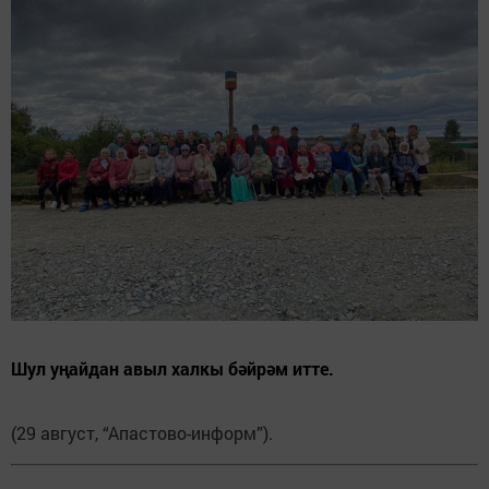
Шул уңайдан авыл халкы бәйрәм итте.
(29 август, “Апастово-информ”).