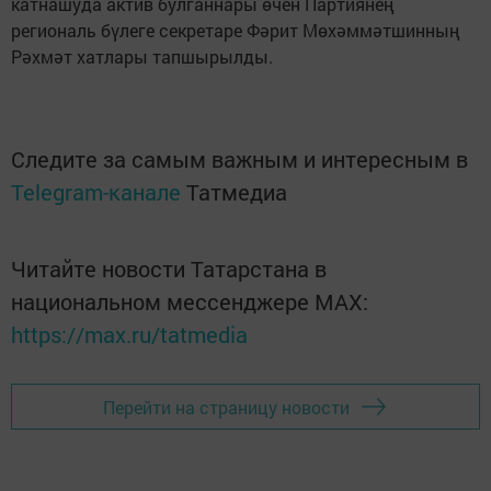
катнашуда актив булганнары өчен Партиянең
региональ бүлеге секретаре Фәрит Мөхәммәтшинның
Рәхмәт хатлары тапшырылды.
Следите за самым важным и интересным в
Telegram-канале
Татмедиа
Читайте новости Татарстана в
национальном мессенджере MАХ:
https://max.ru/tatmedia
Перейти на страницу новости