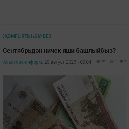
ҖӘМГЫЯТЬ ҺӘМ БЕЗ
Сентябрьдән ничек яши башлыйбыз?
Апастово-информ,
29 август 2023 - 09:04
485
0
0