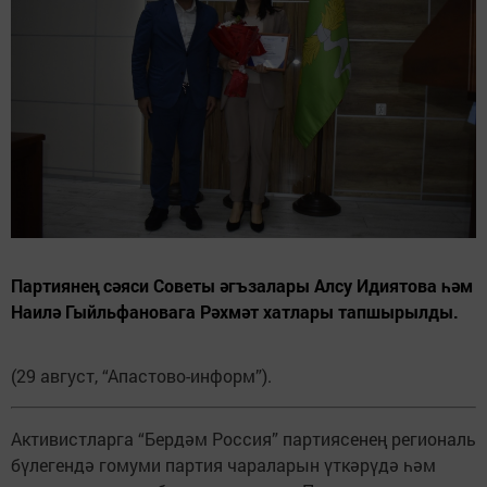
Партиянең сәяси Советы әгъзалары Алсу Идиятова һәм
Наилә Гыйльфановага Рәхмәт хатлары тапшырылды.
(29 август, “Апастово-информ”).
Активистларга “Бердәм Россия” партиясенең региональ
бүлегендә гомуми партия чараларын үткәрүдә һәм