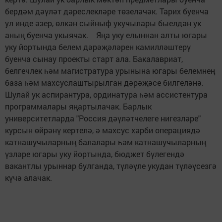
бердәм дәүләт дәреслекләре төзеләчәк. Тарих буенча
ул инде әзер, өлкән сыйныф укучылары быелдан ук
аның буенча укыячак. Яңа уку елыннан алты югары
уку йортында белем дәрәҗәләрен камилләштерү
буенча сынау проекты старт ала. Бакалавриат,
белгечлек һәм магистратура урынына югары белемнең
база һәм махсуслаштырылган дәрәҗәсе билгеләнә.
Шулай ук аспирантура, ординатура һәм ассистентура
программалары яңартылачак. Барлык
университетларда "Россия дәүләтчелеге нигезләре"
курсын өйрәнү кертелә, ә махсус хәрби операциядә
катнашучыларның балалары һәм катнашучыларның
үзләре югары уку йортында, бюджет бүлегендә
вакантлы урыннар булганда, түләүле укудан түләүсезгә
күчә алачак.