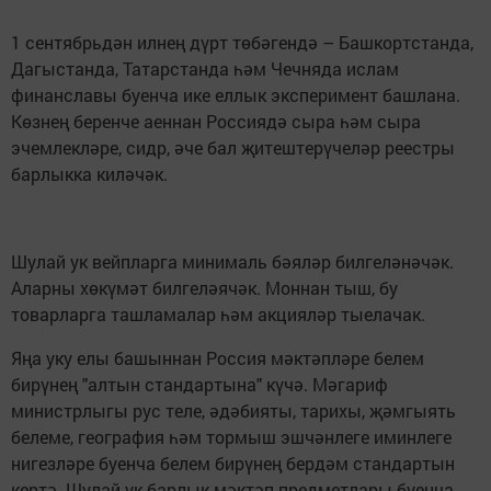
1 сентябрьдән илнең дүрт төбәгендә – Башкортстанда,
Дагыстанда, Татарстанда һәм Чечняда ислам
финанславы буенча ике еллык эксперимент башлана.
Көзнең беренче аеннан Россиядә сыра һәм сыра
эчемлекләре, сидр, әче бал җитештерүчеләр реестры
барлыкка киләчәк.
Шулай ук вейпларга минималь бәяләр билгеләнәчәк.
Аларны хөкүмәт билгеләячәк. Моннан тыш, бу
товарларга ташламалар һәм акцияләр тыелачак.
Яңа уку елы башыннан Россия мәктәпләре белем
бирүнең "алтын стандартына" күчә. Мәгариф
министрлыгы рус теле, әдәбияты, тарихы, җәмгыять
белеме, география һәм тормыш эшчәнлеге иминлеге
нигезләре буенча белем бирүнең бердәм стандартын
кертә. Шулай ук барлык мәктәп предметлары буенча