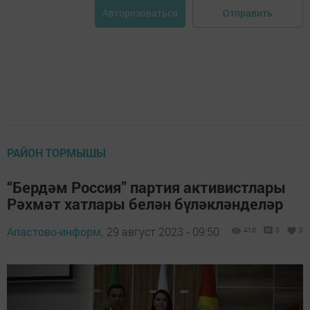
Отправить
Авторизоваться
РАЙОН ТОРМЫШЫ
“Бердәм Россия” партия активистлары
Рәхмәт хатлары белән бүләкләнделәр
Апастово-информ,
29 август 2023 - 09:50
410
0
0