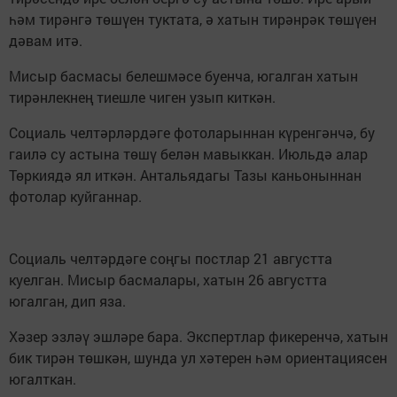
һәм тирәнгә төшүен туктата, ә хатын тирәнрәк төшүен
дәвам итә.
Мисыр басмасы белешмәсе буенча, югалган хатын
тирәнлекнең тиешле чиген узып киткән.
Социаль челтәрләрдәге фотоларыннан күренгәнчә, бу
гаилә су астына төшү белән мавыккан. Июльдә алар
Төркиядә ял иткән. Антальядагы Тазы каньоныннан
фотолар куйганнар.
Социаль челтәрдәге соңгы постлар 21 августта
куелган. Мисыр басмалары, хатын 26 августта
югалган, дип яза.
Хәзер эзләү эшләре бара. Экспертлар фикеренчә, хатын
бик тирән төшкән, шунда ул хәтерен һәм ориентациясен
югалткан.