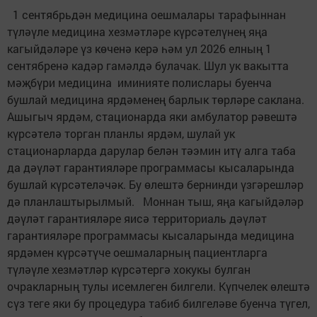
1 сентябрьдән медицина оешмалары тарафыннан
түләүле медицина хезмәтләре күрсәтелүнең яңа
кагыйдәләре үз көченә керә һәм ул 2026 елның 1
сентябренә кадәр гамәлдә булачак. Шул ук вакытта
мәҗбүри медицина иминияте полислары буенча
бушлай медицина ярдәменең барлык төрләре саклана.
Ашыгыч ярдәм, стационарда яки амбулатор рәвештә
күрсәтелә торган планлы ярдәм, шулай ук
стационарларда дарулар белән тәэмин итү алга таба
да дәүләт гарантияләре программасы кысаларында
бушлай күрсәтеләчәк. Бу өлештә бернинди үзгәрешләр
дә планлаштырылмый. Моннан тыш, яңа кагыйдәләр
дәүләт гарантияләре яисә территориаль дәүләт
гарантияләре программасы кысаларында медицина
ярдәмен күрсәтүче оешмаларның пациентларга
түләүле хезмәтләр күрсәтергә хокукы булган
очракларның тулы исемлеген билгели. Күпчелек өлештә
сүз теге яки бу процедура табиб билгеләве буенча түгел,