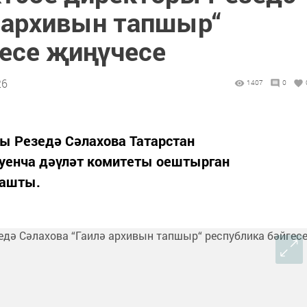
ә архивын тапшыр“
гесе җиңүчесе
26
1407
0
ы Резедә Сәлахова Татарстан
уенча дәүләт комитеты оештырган
нашты.