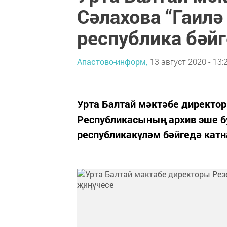
Сәлахова “Гаил
республика бәй
Апастово-информ,
13 август 2020 - 13:
Урта Балтай мәктәбе директор
Республикасының архив эше б
республикакүләм бәйгедә кат