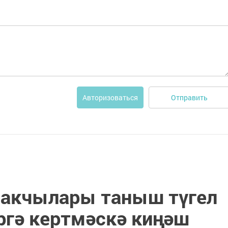
Отправить
Авторизоваться
сакчылары таныш түгел
ргә кертмәскә киңәш