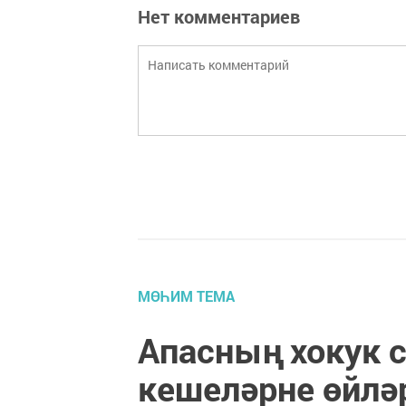
Нет комментариев
МӨҺИМ ТЕМА
Апасның хокук 
кешеләрне өйлә