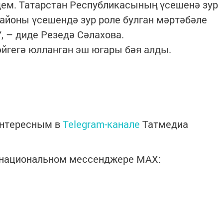
ем. Татарстан Республикасының үсешенә зур
районы үсешендә зур роле булган мәртәбәле
, – диде Резедә Сәлахова.
йгегә юлланган эш югары бәя алды.
интересным в
Telegram-канале
Татмедиа
в национальном мессенджере MАХ: