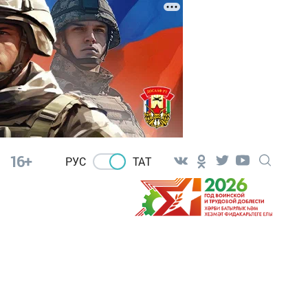
16+
РУС
ТАТ