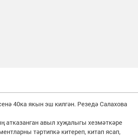
.
сенә 40ка якын эш килгән. Резедә Салахова
ың атказанган авыл хуҗалыгы хезмәткәре
ентларны тәртипкә китереп, китап ясап,