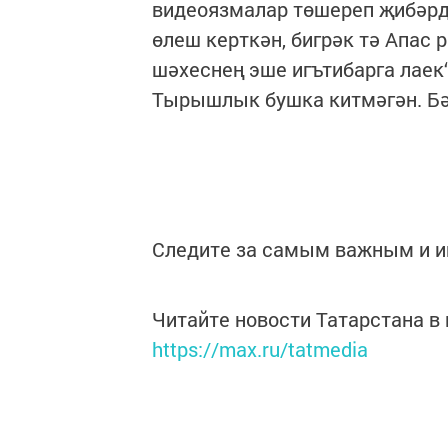
видеоязмалар төшереп җибәрд
өлеш керткән, бигрәк тә Апас 
шәхеснең эше игътибарга лаек“
Тырышлык бушка китмәгән. Бә
Следите за самым важным и 
Читайте новости Татарстана 
https://max.ru/tatmedia