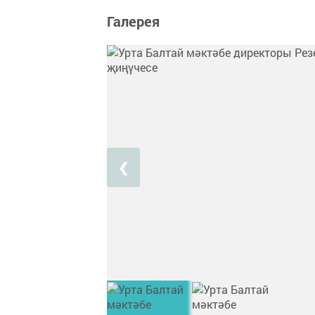
Галерея
❮