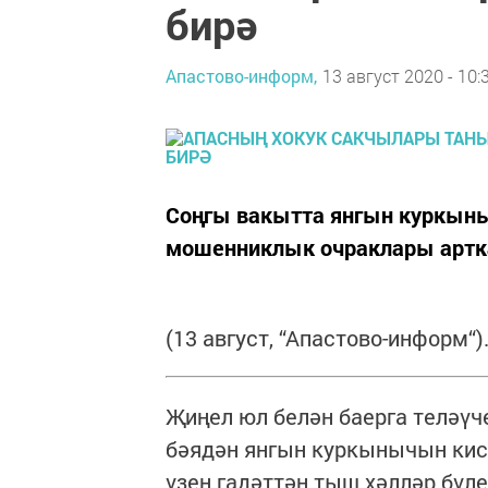
бирә
Апастово-информ,
13 август 2020 - 10:
Соңгы вакытта янгын куркын
мошенниклык очраклары артк
(13 август, “Апастово-информ“)
Җиңел юл белән баерга теләүч
бәядән янгын куркынычын кис
үзен гадәттән тыш хәлләр бүл