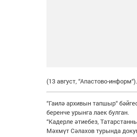
(13 август, “Апастово-информ“)
“Гаилә архивын тапшыр“ бәйге
беренче урынга лаек булган.
“Кадерле әтиебез, Татарстанн
Мәхмүт Сәлахов турында докум