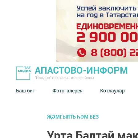
АПАСТОВО-ИНФОРМ
"Йолдыз" газетасы - Апас районы
Баш бит
Фотогалерея
Котлаулар
ҖӘМГЫЯТЬ ҺӘМ БЕЗ
Урта Балтай мә