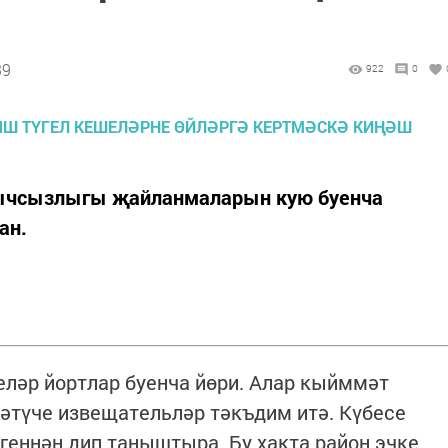
39
922
0
ычсызлыгы җайланмаларын кую буенча
ан.
.
еләр йортлар буенча йөри. Алар кыйммәт
әтүче извещательләр тәкъдим итә. Күбесе
егеннән дип таныштыра. Бу хакта район эчке