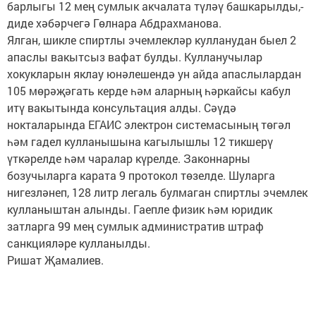
барлыгы 12 мең сумлык акчалата түләү башкарылды,-
диде хәбәрчегә Гөлнара Абдрахманова.
Ялган, шикле спиртлы эчемлекләр кулланудан быел 2
апаслы вакытсыз вафат булды. Кулланучылар
хокукларын яклау юнәлешендә ун айда апаслылардан
105 мөрәҗәгать керде һәм аларның һәркайсы кабул
итү вакытында консультация алды. Сәүдә
нокталарында ЕГАИС электрон системасының төгәл
һәм гадел кулланышына кагылышлы 12 тикшерү
үткәрелде һәм чаралар күрелде. Законнарны
бозучыларга карата 9 протокол төзелде. Шуларга
нигезләнеп, 128 литр легаль булмаган спиртлы эчемлек
кулланыштан алынды. Гаепле физик һәм юридик
затларга 99 мең сумлык административ штраф
санкцияләре кулланылды.
Ришат Җамалиев.