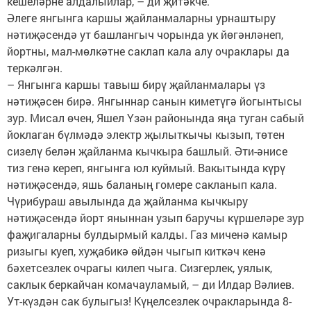
кешеләрне алдалыйлар, – ди җитәкче.
Әлеге янгынга каршы җайланмаларны урнаштыру
нәтиҗәсендә ут башлангыч чорында ук йөгәнләнеп,
йортны, мал-мөлкәтне саклап кала алу очраклары да
теркәлгән.
– Янгынга каршы тавыш бирү җайланмалары үз
нәтиҗәсен бирә. Янгыннар санын киметүгә йогынтысы
зур. Мисал өчен, Яшел Үзән районында яңа туган сабый
йоклаган бүлмәдә электр җылыткычы кызып, төтен
сизелү белән җайланма кычкыра башлый. Әти-әнисе
тиз генә кереп, янгынга юл куймый. Вакытында күрү
нәтиҗәсендә, яшь баланың гомере сакланып кала.
Чүрибураш авылында да җайланма кычкыру
нәтиҗәсендә йорт яныннан узып баручы күршеләре зур
фаҗигаларны булдырмый калды. Газ миченә камыр
ризыгы куеп, хуҗабикә өйдән чыгып киткәч кенә
бәхетсезлек очрагы килеп чыга. Сизгерлек, уялык,
саклык беркайчан комачауламый, – ди Илдар Вәлиев.
Ут-күздән сак булыгыз! Күңелсезлек очракларында 8-