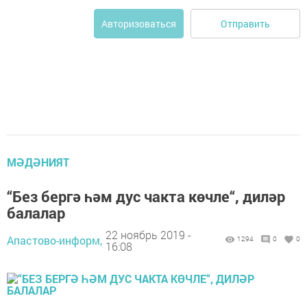
Отправить
Авторизоваться
МӘДӘНИЯТ
“Без бергә һәм дус чакта көчле“, диләр
балалар
22 ноябрь 2019 -
Апастово-информ,
1294
0
0
16:08