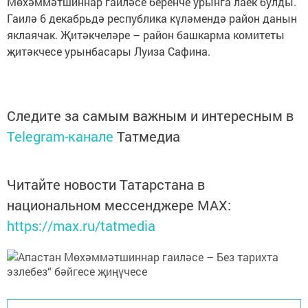
Мөхәммәтшиннар гаиләсе беренче урынга лаек булды.
Гаилә 6 декабрьдә республика күләмендә район данын
яклаячак. Җитәкчеләре – район башкарма комитеты
җитәкчесе урынбасары Луиза Сафина.
Следите за самым важным и интересным в
Telegram-канале
Татмедиа
Читайте новости Татарстана в
национальном мессенджере MАХ:
https://max.ru/tatmedia