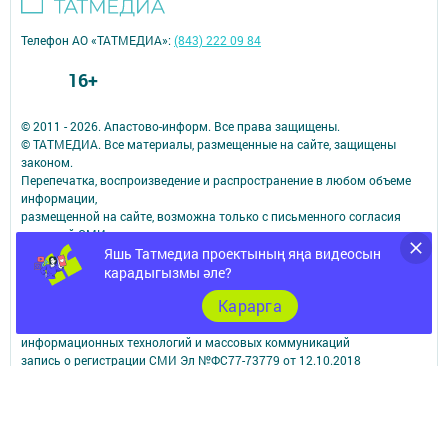
Телефон АО «ТАТМЕДИА»:
(843) 222 09 84
16+
© 2011 - 2026. Апастово-информ. Все права защищены.
© ТАТМЕДИА. Все материалы, размещенные на сайте, защищены
законом.
Перепечатка, воспроизведение и распространение в любом объеме
информации,
размещенной на сайте, возможна только с письменного согласия
редакций СМИ.
При поддержке Республиканского агентства по печати и массовым
Яшь Татмедиа проектының яңа видеосын
коммуникациям.
карадыгызмы әле?
Наименование СМИ: Апастово-информ
Карарга
СМИ зарегистрировано Федеральной службой по надзору в сфере
связи,
информационных технологий и массовых коммуникаций
запись о регистрации СМИ Эл №ФС77-73779 от 12.10.2018
зарегистрировано Федеральной службой по надзору в сфере связи,
информационных технологий и массовых коммуникаций
ФИО главного редактора: Сунгатуллина Гульнара Рустамовна
Адрес редакции: 422350, Россиийская Федерация, Республика