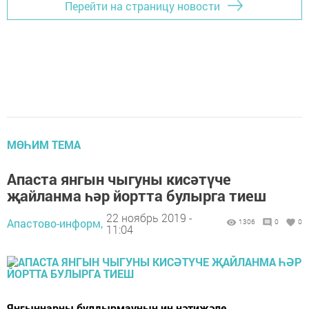
Перейти на страницу новости
МӨҺИМ ТЕМА
Апаста янгын чыгуны кисәтүче
җайланма һәр йортта булырга тиеш
22 ноябрь 2019 -
Апастово-информ,
1306
0
0
11:04
Янгыннарны булдырмауның иң нәтиҗәле