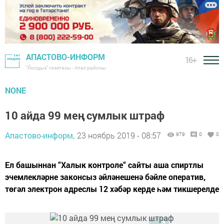
АПАСТОВО-ИНФОРМ
16+
"Йолдыз" газетасы - Апас районы
NONE
10 айда 99 мең сумлык штраф
Апастово-информ,
23 ноябрь 2019 - 08:57
979
0
0
Ел башыннан “Халык контроле“ сайты аша спиртлы
эчемлекләрне законсыз әйләнешенә бәйле оператив,
төгәл электрон адреслы 12 хәбәр керде һәм тикшерелде