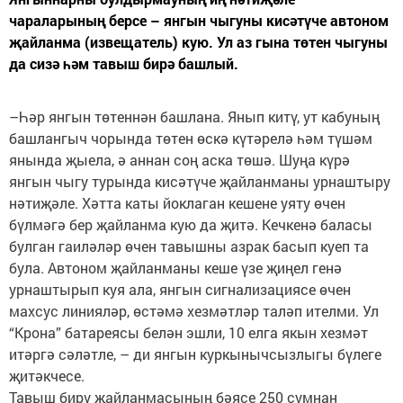
чараларының берсе – янгын чыгуны кисәтүче автоном
җайланма (извещатель) кую. Ул аз гына төтен чыгуны
да сизә һәм тавыш бирә башлый.
–Һәр янгын төтеннән башлана. Янып китү, ут кабуның
башлангыч чорында төтен өскә күтәрелә һәм түшәм
янында җыела, ә аннан соң аска төшә. Шуңа күрә
янгын чыгу турында кисәтүче җайланманы урнаштыру
нәтиҗәле. Хәтта каты йоклаган кешене уяту өчен
бүлмәгә бер җайланма кую да җитә. Кечкенә баласы
булган гаиләләр өчен тавышны азрак басып куеп та
була. Автоном җайланманы кеше үзе җиңел генә
урнаштырып куя ала, янгын сигнализациясе өчен
махсус линияләр, өстәмә хезмәтләр таләп ителми. Ул
“Крона” батареясы белән эшли, 10 елга якын хезмәт
итәргә сәләтле, – ди янгын куркынычсызлыгы бүлеге
җитәкчесе.
Тавыш бирү җайланмасының бәясе 250 сумнан