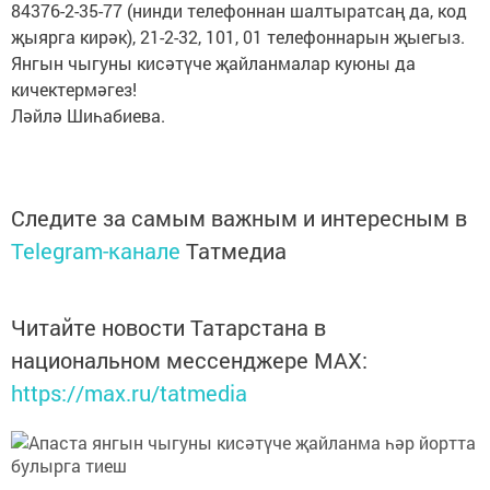
84376-2-35-77 (нинди телефоннан шалтыратсаң да, код
җыярга кирәк), 21-2-32, 101, 01 телефоннарын җыегыз.
Янгын чыгуны кисәтүче җайланмалар куюны да
кичектермәгез!
Ләйлә Шиһабиева.
Следите за самым важным и интересным в
Telegram-канале
Татмедиа
Читайте новости Татарстана в
национальном мессенджере MАХ:
https://max.ru/tatmedia