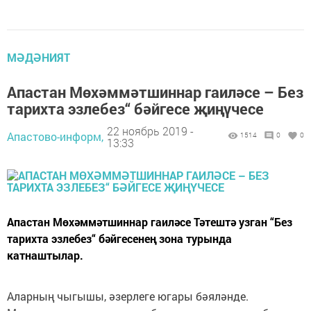
МӘДӘНИЯТ
Апастан Мөхәммәтшиннар гаиләсе – Без
тарихта эзлебез“ бәйгесе җиңүчесе
22 ноябрь 2019 -
Апастово-информ,
1514
0
0
13:33
Апастан Мөхәммәтшиннар гаиләсе Тәтештә узган “Без
тарихта эзлебез“ бәйгесенең зона турында
катнаштылар.
Аларның чыгышы, әзерлеге югары бәяләнде.