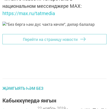
национальном мессенджере MАХ:
https://max.ru/tatmedia
Перейти на страницу новости
ҖӘМГЫЯТЬ ҺӘМ БЕЗ
Кабыккүпердә янгын
22 ноябрь 2019 -