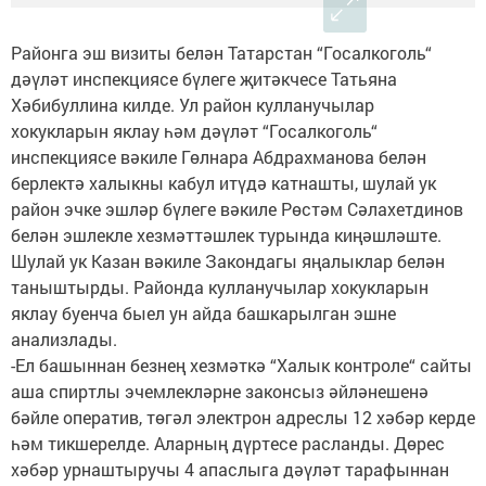
Районга эш визиты белән Татарстан “Госалкоголь“
дәүләт инспекциясе бүлеге җитәкчесе Татьяна
Хәбибуллина килде. Ул район кулланучылар
хокукларын яклау һәм дәүләт “Госалкоголь“
инспекциясе вәкиле Гөлнара Абдрахманова белән
берлектә халыкны кабул итүдә катнашты, шулай ук
район эчке эшләр бүлеге вәкиле Рөстәм Сәлахетдинов
белән эшлекле хезмәттәшлек турында киңәшләште.
Шулай ук Казан вәкиле Закондагы яңалыклар белән
таныштырды. Районда кулланучылар хокукларын
яклау буенча быел ун айда башкарылган эшне
анализлады.
-Ел башыннан безнең хезмәткә “Халык контроле“ сайты
аша спиртлы эчемлекләрне законсыз әйләнешенә
бәйле оператив, төгәл электрон адреслы 12 хәбәр керде
һәм тикшерелде. Аларның дүртесе расланды. Дөрес
хәбәр урнаштыручы 4 апаслыга дәүләт тарафыннан