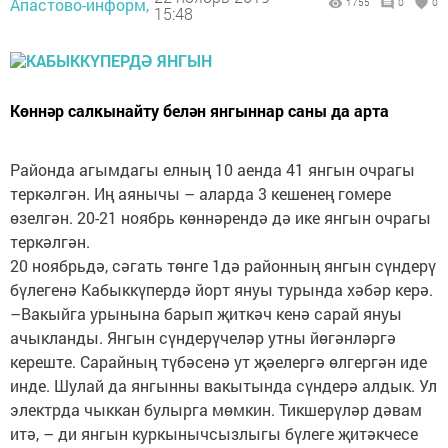
Апастово-информ,
1755
0
0
15:48
Көннәр салкынайту белән янгыннар саны да арта
Районда агымдагы елның 10 аенда 41 янгын очрагы
теркәлгән. Иң аянычы – аларда 3 кешенең гомере
өзелгән. 20-21 ноябрь көннәрендә дә ике янгын очрагы
теркәлгән.
20 ноябрьдә, сәгать төнге 1дә районның янгын сүндерү
бүлегенә Кабыккүпердә йорт януы турында хәбәр керә.
–Вакыйга урынына барып җиткәч кенә сарай януы
ачыкланды. Янгын сүндерүчеләр утны йөгәнләргә
кереште. Сарайның түбәсенә ут җәелергә өлгергән иде
инде. Шулай да янгынны вакытында сүндерә алдык. Ул
электрда чыккан булырга мөмкин. Тикшерүләр дәвам
итә, – ди янгын куркынычсызлыгы бүлеге җитәкчесе