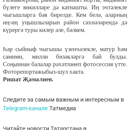
бүлеге вөкилләре дә катнашты. Иң эчтәлекле
чыгышларга бәя бирелде. Кем белә, аларның
иң-иң уңышлыларын район сәхнәләрендә дә
күрергә туры килер әле, бәлкем.
Һәр сыйныф чыгышы үзенчәлекле, матур һәм
самими, милли бизәкләргә бай булды.
Соңыннан балалар рәхәтләнеп фотосессия үтте.
Фоторепорта
ж
ыбыз-шул хакта.
Ришат Җамалиев.
Следите за самым важным и интересным в
Telegram-канале
Татмедиа
Читайте новости Татарстана в