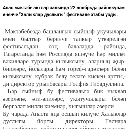
Апас мәктәбе актлар залында 22 ноябрьдә районкүләм
өченче “Халыклар дуслыгы“ фестивале этабы узды.
-Мәктәбебездә башлангыч сыйныф укучылары
өчен былтыр беренче тапкыр үткәрелгән
фестивальдән соң балаларда районда,
Татарстанда һәм Россиядә яшәүче һәр милләт
вәкилләре турында кызыксыну, аларның җыр-
биюләре, йолалары һәм гореф-гадәтләре белән
кызыксыну, күбрәк белү теләге кискен артты,-
ди директор урынбасары Гөлфия Гибадуллина.
Һәр сыйныф бу фестивальгә бик ныклап
әзерләнә, әти-әниләре, укытучылары белән
бергәләп милли киемнәр, чыгышлар әзерли.
Бу чарада Апаста яңа оешып килүче Халыклар
дуслыгы йорты директоры Гөлнара
Галиакберова, район мәдәният йорты, мәдәният