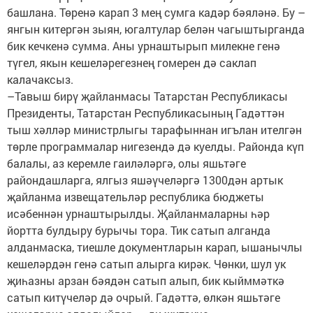
башлана. Төренә карап 3 мең сумга кадәр бәяләнә. Бу –
янгын китергән зыян, югалтулар белән чагыштырганда
бик кечкенә сумма. Аны урнаштырып милекне генә
түгел, якын кешеләрегезнең гомерен дә саклап
калачаксыз.
–Тавыш бирү җайланмасы Татарстан Республикасы
Президенты, Татарстан Республикасының Гадәттән
тыш хәлләр министрлыгы тарафыннан игълан ителгән
төрле программалар нигезендә дә куелды. Районда күп
балалы, аз керемле гаиләләргә, олы яшьтәге
райондашларга, ялгыз яшәүчеләргә 1300дән артык
җайланма извещательләр республика бюджеты
исәбеннән урнаштырылды. Җайланмаларны һәр
йортта булдыру бурычы тора. Тик сатып алганда
алданмаска, тиешле документларын карап, ышанычлы
кешеләрдән генә сатып алырга кирәк. Чөнки, шул ук
җиһазны арзан бәядән сатып алып, бик кыйммәткә
сатып китүчеләр дә очрый. Гадәттә, өлкән яшьтәге