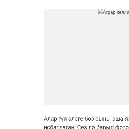
Алар гүя әлеге боз сыны аша 
исбатлаган. Сез дә барып фото