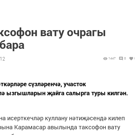
ксофон вату очрагы
 бара
:12
1447
0
ткәрләре сүзләренчә, участок
илә ызгышларын җайга салырга туры килгән.
 исерткечләр куллану нәтиҗәсендә килеп
арына Карамасар авылында таксофон вату