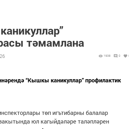
каникуллар”
расы тәмамлана
:26
1938
0
ннәрендә “Кышкы каникуллар” профилактик
инспекторлары төп игътибарны балалар
 вакытында юл кагыйдәләре таләпләрен