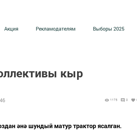
Акция
Рекламодателям
Выборы 2025
коллективы кыр
:46
1175
0
здан әнә шундый матур трактор ясалган.