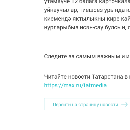
үтәмәүче 12 балага карточка
уйнаучылар, тиешсез урында 
киемендә яктылыкны кире кайт
нурларыбыз исән-сау булсын, 
Следите за самым важным и 
Читайте новости Татарстана 
https://max.ru/tatmedia
Перейти на страницу новости