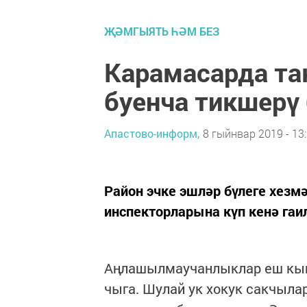
ҖӘМГЫЯТЬ ҺӘМ БЕЗ
Карамасарда та
буенча тикшерү
Апастово-информ,
8 гыйнвар 2019 - 13
Район эчке эшләр бүлеге хезмә
инспекторларына күп кенә га
Аңлашылмаучанлыклар еш кына
чыга. Шулай ук хокук сакчыл