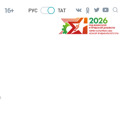
16+
РУС
ТАТ
0