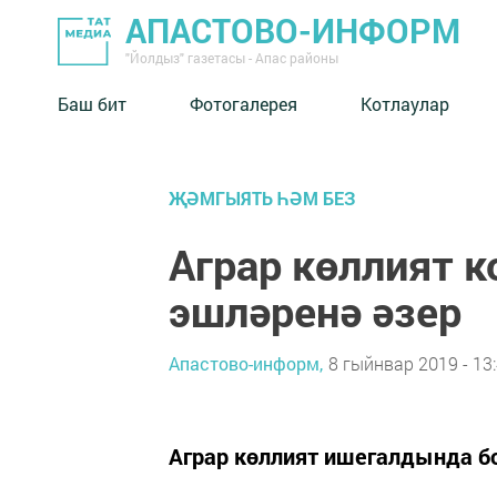
АПАСТОВО-ИНФОРМ
"Йолдыз" газетасы - Апас районы
Баш бит
Фотогалерея
Котлаулар
ҖӘМГЫЯТЬ ҺӘМ БЕЗ
Аграр көллият 
эшләренә әзер
Апастово-информ,
8 гыйнвар 2019 - 13
Аграр көллият ишегалдында бо