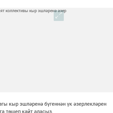
язгы кыр эшләренә бүгеннән үк әзерлекләрен
га төшеп кайт аласыз.