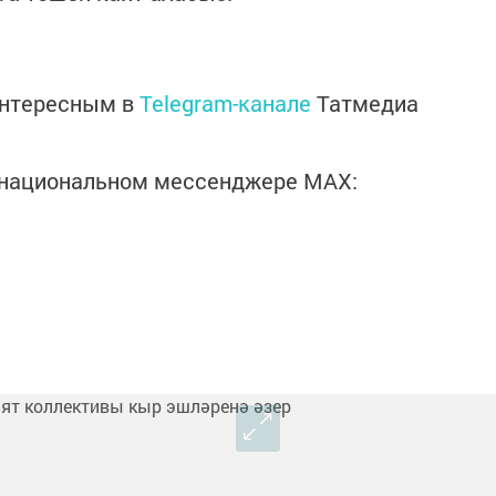
интересным в
Telegram-канале
Татмедиа
в национальном мессенджере MАХ: