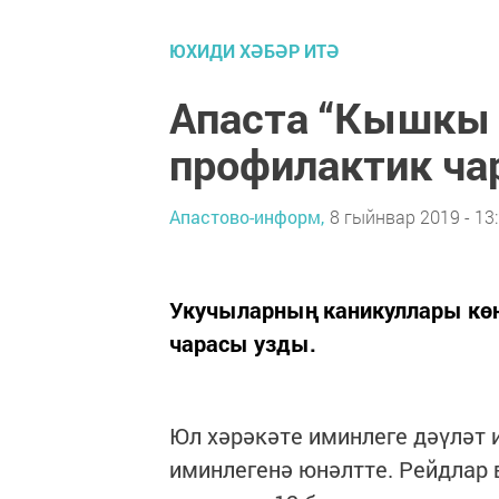
ЮХИДИ ХӘБӘР ИТӘ
Апаста “Кышкы 
профилактик ча
Апастово-информ,
8 гыйнвар 2019 - 13
Укучыларның каникуллары кө
чарасы узды.
Юл хәрәкәте иминлеге дәүләт 
иминлегенә юнәлтте. Рейдлар