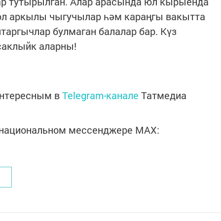
лар тутырылган. Алар арасында юл кырыенда
юл аркылы чыгучылар һәм караңгы вакытта
аргычлар булмаган балалар бар. Күз
саклыйк аларны!
интересным в
Telegram-канале
Татмедиа
в национальном мессенджере MАХ: