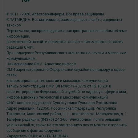
© 2011 - 2026. Апастово-информ. Все права защищены.
© ТАТМЕДИА. Все материалы, размещенные на сайте, защищены
законом.
Перепечатка, воспроизведение и распространение в любом объеме
информации,
размещенной на сайте, возможна только с письменного согласия
редакций СМИ.
При поддержке Республиканского агентства по печати и массовым
коммуникациям.
Наименование СМИ: Апастово-информ
СМИ зарегистрировано Федеральной службой по надзору в сфере
связи,
информационных технологий и массовых коммуникаций
запись о регистрации СМИ Эл №ФС77-73779 от 12.10.2018
зарегистрировано Федеральной службой по надзору в сфере связи,
информационных технологий и массовых коммуникаций
ФИО главного редактора: Сунгатуллина Гульнара Рустамовна
Адрес редакции: 422350, Россиийская Федерация, Республика
Татарстан, Апастовский район, п.г.т. Апастово, ул. Молодежная, д. 1
Телефон редакции: (84376) 2-13-66. Электронная почта редакции:
yolduzz@mail.ru, также на эту электронную почту можете отправить
сообщения о фактах коррупции.
Учредитель СМИ: АО «ТАТМЕДИА»