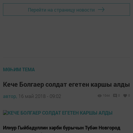
Перейти на страницу новости
МӨҺИМ ТЕМА
Кече Болгаер солдат егетен каршы алды
автор,
16 май 2018 - 09:02
1044
0
0
Илнур Гыйбадуллин хәрби бурычын Түбән Новгород