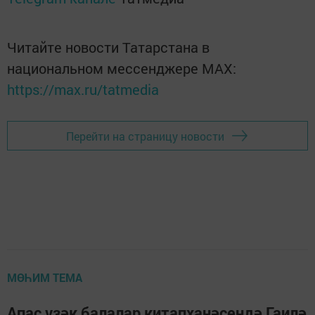
Читайте новости Татарстана в
национальном мессенджере MАХ:
https://max.ru/tatmedia
Перейти на страницу новости
МӨҺИМ ТЕМА
Апас үзәк балалар китапханәсендә Гаилә