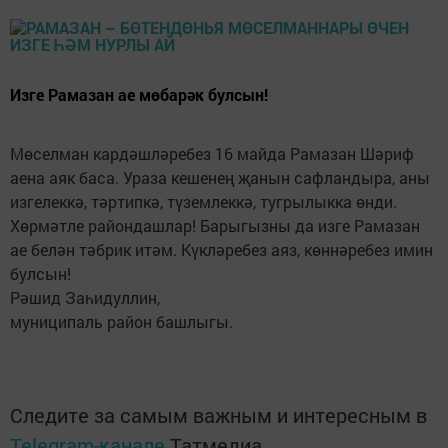
Изге Рамазан ае мөбарәк булсын!
Мөселман кардәшләребез 16 майда Рамазан Шәриф
аена аяк баса. Ураза кешенең җанын сафландыра, аны
изгелеккә, тәртипкә, түземлеккә, тугрылыкка өнди.
Хөрмәтле райондашлар! Барыгызны да изге Рамазан
ае белән тәбрик итәм. Күкләребез аяз, көннәребез имин
булсын!
Рәшид Заһидуллин,
муниципаль район башлыгы.
Следите за самым важным и интересным в
Telegram-канале
Татмедиа