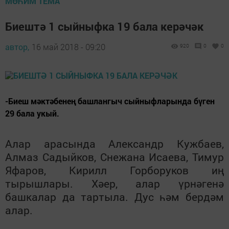
МӨҺИМ ТЕМА
Биештә 1 сыйныфка 19 бала керәчәк
автор,
16 май 2018 - 09:20
920
0
0
-Биеш мәктәбенең башлангыч сыйныфларында бүген
29 бала укый.
Алар арасында Александр Кужбаев,
Алмаз Садыйков, Снежана Исаева, Тимур
Яфаров, Кирилл Горборуков иң
тырышлары. Хәер, алар үрнәгенә
башкалар да тартыла. Дус һәм бердәм
алар.