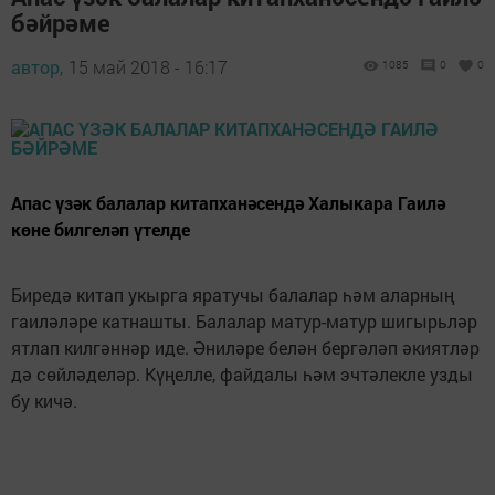
бәйрәме
автор,
15 май 2018 - 16:17
1085
0
0
Апас үзәк балалар китапханәсендә Халыкара Гаилә
көне билгеләп үтелде
Биредә китап укырга яратучы балалар һәм аларның
гаиләләре катнашты. Балалар матур-матур шигырьләр
ятлап килгәннәр иде. Әниләре белән бергәләп әкиятләр
дә сөйләделәр. Күңелле, файдалы һәм эчтәлекле узды
бу кичә.