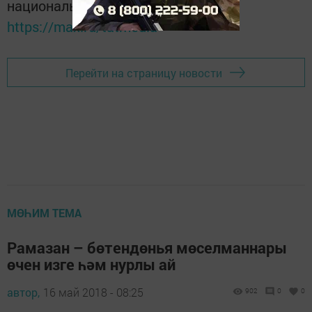
национальном мессенджере MАХ:
https://max.ru/tatmedia
Перейти на страницу новости
МӨҺИМ ТЕМА
Рамазан – бөтендөнья мөселманнары
өчен изге һәм нурлы ай
автор,
16 май 2018 - 08:25
902
0
0