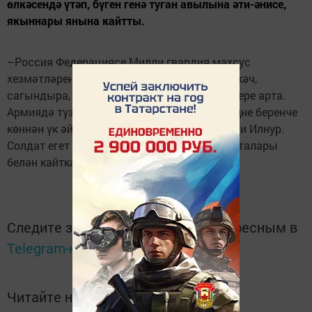
өлкәсендә үтәп, бүген генә туган авылына әти-әнисе,
якыннары янына кайтты.
–Россия Федерациясе Милли гвардия махсус
хезмәтләрендә 1 ел хезмәт итем. Читкә киткәч,
сагындыра, әти-әнинең, туган авылның кадере арта.
Армиядә түземле, ышанычлы булырга, үзеңне беренче
көннән үк әйбәт яктан күрсәтергә кирәк, – ди Илнур.
Солдат егет Рәхмәт хатлары, Мактау грамоталары
белән кайткан. Түшен юбилей медале бизи.
Следите за самым важным и интересным в
Telegram-канале
Татмедиа
Читайте новости Татарстана в