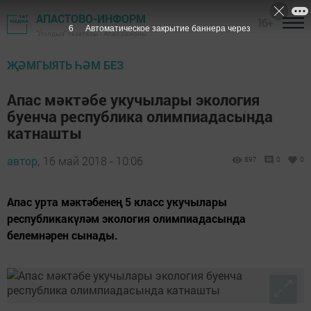
АПАСТОВО-ИНФОРМ
16+
5
Автоматическое закрытие баннера через
"Йолдыз" газетасы - Апас районы
ҖӘМГЫЯТЬ ҺӘМ БЕЗ
Апас мәктәбе укучылары экология
буенча республика олимпиадасында
катнашты
автор,
16 май 2018 - 10:06
897
0
0
Апас урта мәктәбенең 5 класс укучылары
республикакүләм экология олимпиадасында
белемнәрен сынады.