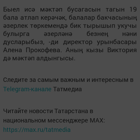
Быел исә мәктәп бусагасын тагын 19
бала атлап керәчәк, балалар бакчасының
әзерлек төркемендә бик тырышып укучы
булырга әзерләнә безнең нәни
дусларыбыз, -ди директор урынбасары
Алена Прокофева. Аның кызы Виктория
дә мәктәп алдынгысы.
Следите за самым важным и интересным в
Telegram-канале
Татмедиа
Читайте новости Татарстана в
национальном мессенджере MАХ:
https://max.ru/tatmedia