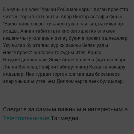
5 укучы иң элек “Урман Робинзоннары“ дигән проектта
читтән торып катнашты. Алар Виктор Астафьефның
"Васюткино озеро" хикәясен укып чыгып, нәтиҗәләр
ясады. Аннан табигатьтә кискен халәткә эләккән
кешегә чыгу юлларын эзләү буенча проект эшләделәр.
Укучылар бу этапны зур кызыкны белән узды.
Әлеге проект эшләрен тәкъдим итеп, Раилә
Нәҗметдинова һәм Энҗе Абделвәлиева (җитәкчеләре
Лилия Вәлиева, Гөлфия Габидуллина) Казанга чакыру
алдылар. Ике турдан торган олимпиада биремнәре
алар уңышлы үтте һәм Дипломнарга лаек булдылар.
Следите за самым важным и интересным в
Telegram-канале
Татмедиа