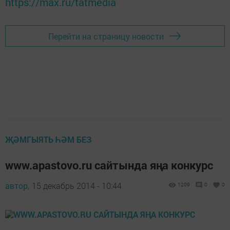
https://max.ru/tatmedia
Перейти на страницу новости
ҖӘМГЫЯТЬ ҺӘМ БЕЗ
www.apastovo.ru сайтында яңа конкурс
автор,
15 декабрь 2014 - 10:44
1209
0
0