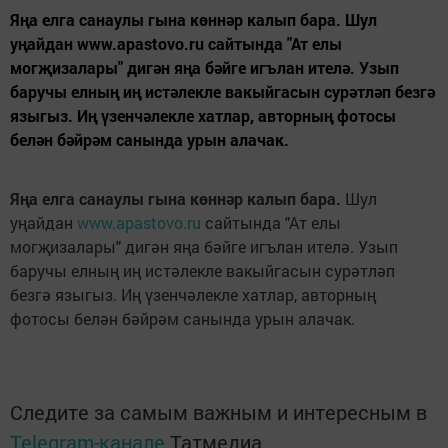
Яңа елга санаулы гына көннәр калып бара. Шул
уңайдан www.apastovo.ru сайтында "Ат елы
могҗизалары" дигән яңа бәйге игълан ителә. Узып
баручы елның иң истәлекле вакыйгасын сурәтләп безгә
языгыз. Иң үзенчәлекле хатлар, авторның фотосы
белән бәйрәм санында урын алачак.
Яңа елга санаулы гына көннәр калып бара.
Шул
уңайдан
www.apastovo.ru
сайтында "Ат елы
могҗизалары" дигән яңа бәйге игълан ителә. Узып
баручы елның иң истәлекле вакыйгасын сурәтләп
безгә языгыз. Иң үзенчәлекле хатлар, авторның
фотосы белән бәйрәм санында урын алачак.
Следите за самым важным и интересным в
Telegram-канале
Татмедиа