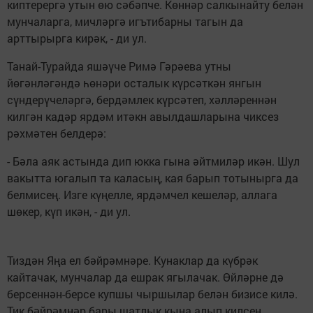
киптерергә утын өю сәбәпче. Көннәр салкынайту белән
мунчаларга, мичләргә игътибарны тагын да
арттырырга кирәк, - ди ул.
Танай-Турайда яшәүче Римә Гәрәева утны
йөгәнләгәндә һөнәри осталык күрсәткән янгын
сүндерүчеләргә, бердәмлек күрсәтеп, хәлләреннән
килгән кадәр ярдәм итәкн авылдашларына чиксез
рәхмәтен белдерә:
- Бәла аяк астында дип юкка гына әйтмиләр икән. Шул
вакытта югалып та каласың, кая барып тотынырга да
белмисең. Изге күңелле, ярдәмчел кешеләр, аллага
шөкер, күп икән, - ди ул.
Тиздән Яңа ел бәйрәмнәре. Кунаклар да күбрәк
кайтачак, мунчалар да ешрак ягылачак. Өйләрне дә
берсеннән-берсе купшы чыршылар белән бизисе килә.
Тик бәйрәмнәр бары шатлык кына алып килсен,