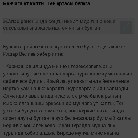
мунчага ут капты. Төн уртасы булуга...
Бу хакта район янгын күзәтчелеге бүлеге җитәкчесе
Илдар Вәлиев хәбәр итте:
- Кормаш авылында мичнең төзексезлеге, аны
урнаштыру тиешле таләпләргә туры килмәү янгынның
сәбәпчесе булды. Ярый ла, ут вакытында йөгәнләнде,
йортка һәм башка каралты-кураларга зыян салмады.
Әлмәндәр авылында иске электр чыбыкларының
кыска ялганышы аркасында мунчага ут капты. Төн
уртасы булуга карамастан, аны күрүче, вакытында
сизеп алучы булганга зур бәла-казалар булмый калды.
Берничә көн элек кенә Танай-Турайда мунча яну
турында хәбәр алдык. Биредә мунча миче янына