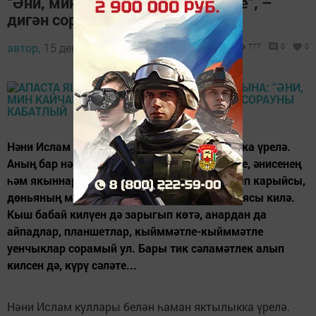
“Әни, мин кайчан күрә алам инде”, –
дигән сорауны кабатлый
автор,
15 декабрь 2014 - 11:50
777
0
0
Нәни Ислам куллары белән һаман яктылыкка үрелә.
Аның бар нәрсәне дә үз күзләре белән күрәсе, әнисенең
һәм якыннарының йөзенә тутырып-тутырып карыйсы,
дөньяның матурлыгын ничек бар, шулай тоясы килә.
Кыш бабай килүен дә зарыгып көтә, анардан да
айпадлар, планшетлар, кыйммәтле-кыйммәтле
уенчыклар сорамый ул. Бары тик сәламәтлек алып
килсен дә, күрү сәләте...
Нәни Ислам куллары белән һаман яктылыкка үрелә.