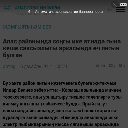
АПАСТОВО-ИНФОРМ
16+
5
Автоматическое закрытие баннера через
"Йолдыз" газетасы - Апас районы
ҖӘМГЫЯТЬ ҺӘМ БЕЗ
Апас районында соңгы ике атнада гына
кеше саксызлыгы аркасында өч янгын
булган
автор,
16 декабрь 2014 - 08:21
488
0
0
Бу хакта район янгын күзәтчелеге бүлеге җитәкчесе
Илдар Вәлиев хәбәр итте: - Кормаш авылында мичнең
төзексезлеге, аны урнаштыру тиешле таләпләргә туры
килмәү янгынның сәбәпчесе булды. Ярый ла, ут
вакытында йөгәнләнде, йортка һәм башка каралты-
кураларга зыян салмады. Әлмәндәр авылында иске
электр чыбыкларының кыска ялганышы аркасында