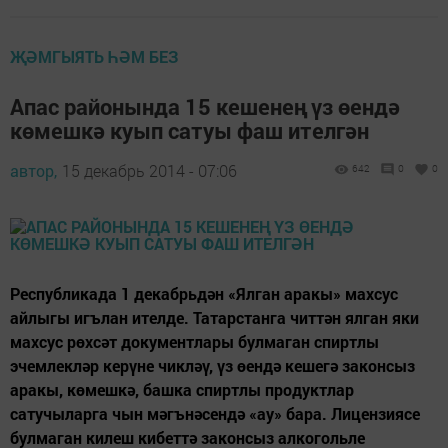
ҖӘМГЫЯТЬ ҺӘМ БЕЗ
Апас районында 15 кешенең үз өендә
көмешкә куып сатуы фаш ителгән
автор,
15 декабрь 2014 - 07:06
642
0
0
Республикада 1 декабрьдән «Ялган аракы» махсус
айлыгы игълан ителде. Татарстанга читтән ялган яки
махсус рөхсәт документлары булмаган спиртлы
эчемлекләр керүне чикләү, үз өендә кешегә законсыз
аракы, көмешкә, башка спиртлы продуктлар
сатучыларга чын мәгънәсендә «ау» бара. Лицензиясе
булмаган килеш кибеттә законсыз алкогольле