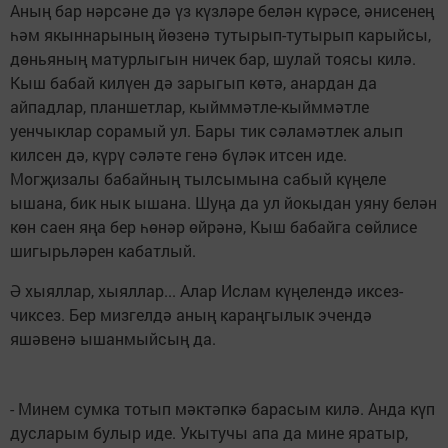
Аның бар нәрсәне дә үз күзләре белән күрәсе, әнисенең
һәм якыннарының йөзенә тутырып-тутырып карыйсы,
дөньяның матурлыгын ничек бар, шулай тоясы килә.
Кыш бабай килүен дә зарыгып көтә, анардан да
айпадлар, планшетлар, кыйммәтле-кыйммәтле
уенчыклар сорамый ул. Бары тик сәламәтлек алып
килсен дә, күрү сәләте генә бүләк итсен иде.
Могҗизалы бабайның тылсымына сабый күңеле
ышана, бик нык ышана. Шуңа да ул йокыдан уяну белән
көн саен яңа бер һөнәр өйрәнә, Кыш бабайга сөйлисе
шигырьләрен кабатлый.
Ә хыяллар, хыяллар... Алар Ислам күңелендә иксез-
чиксез. Бер мизгелдә аның караңгылык эчендә
яшәвенә ышанмыйсың да.
- Минем сумка тотып мәктәпкә барасым килә. Анда күп
дусларым булыр иде. Укытучы апа да мине яратыр,