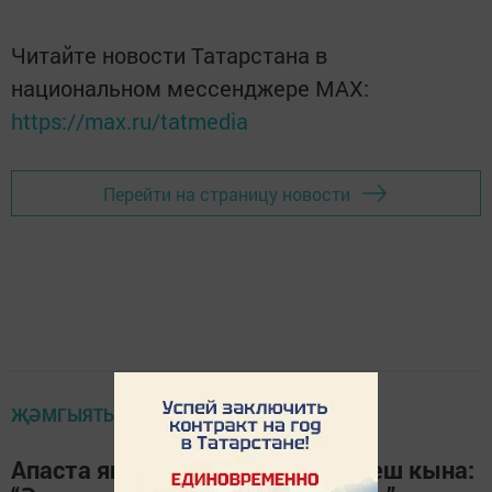
Читайте новости Татарстана в
национальном мессенджере MАХ:
https://max.ru/tatmedia
Перейти на страницу новости
ҖӘМГЫЯТЬ ҺӘМ БЕЗ
Апаста яшәүче нәни Ислам бик еш кына: