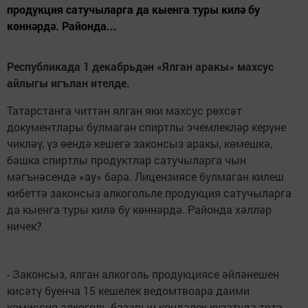
продукция сатучыларга да кыенга туры килә бу
көннәрдә. Районда...
Республикада 1 декабрьдән «Ялган аракы» махсус
айлыгы игълан ителде.
Татарстанга читтән ялган яки махсус рөхсәт
документлары булмаган спиртлы эчемлекләр керүне
чикләү, үз өендә кешегә законсыз аракы, көмешкә,
башка спиртлы продуктлар сатучыларга чын
мәгънәсендә «ау» бара. Лицензиясе булмаган килеш
кибеттә законсыз алкогольле продукция сатучыларга
да кыенга туры килә бу көннәрдә. Районда хәлләр
ничек?
- Законсыз, ялган алкоголь продукциясе әйләнешен
кисәтү буенча 15 кешелек ведомтвоара даими
комиссия алкоголь базарын көндәлек күзәтүдә тота,