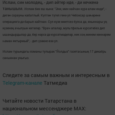
Ислам, син молодец, - дип әйтер иде, - ди кечкенә
танышым.
Ислам бик еш кына: "Әни, мин кайчан күрә алам инде", -
дигән сорауны кабатлый. Күптән түгел генә ул Чебоксар шәһәренә
операциягә дә барып кайткан. Сул күзе өметсез булса да, якыннары уң
күзенең ачылуын көтәләр. "Врач апалар, мультфильм күрсәтәбез дип
ышандырдылар да, бер нәрсә дә күрсәтмәделәр, ник соң минем көннәрем
һаман яктырмый", - дип үзәкне өзә ул.
Ислам турындагы язманы тулырак "Йолдыз" газетасының 17 декабрь
саныннан укыгыз.
Следите за самым важным и интересным в
Telegram-канале
Татмедиа
Читайте новости Татарстана в
национальном мессенджере MАХ: