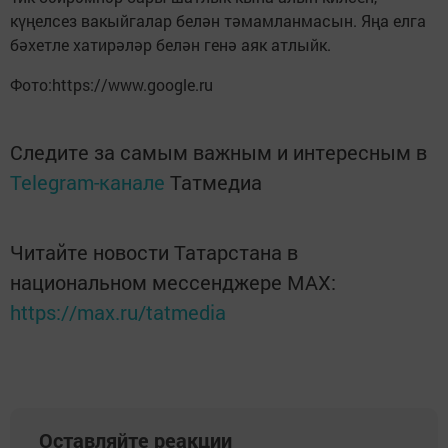
күңелсез вакыйгалар белән тәмамланмасын. Яңа елга
бәхетле хатирәләр белән генә аяк атлыйк.
Фото:https://www.google.ru
Следите за самым важным и интересным в
Telegram-канале
Татмедиа
Читайте новости Татарстана в
национальном мессенджере MАХ:
https://max.ru/tatmedia
Оставляйте реакции