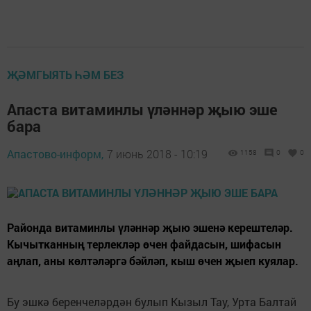
ҖӘМГЫЯТЬ ҺӘМ БЕЗ
Апаста витаминлы үләннәр җыю эше
бара
Апастово-информ,
7 июнь 2018 - 10:19
1158
0
0
Районда витаминлы үләннәр җыю эшенә керештеләр.
Кычытканның терлекләр өчен файдасын, шифасын
аңлап, аны көлтәләргә бәйләп, кыш өчен җыеп куялар.
Бу эшкә беренчеләрдән булып Кызыл Тау, Урта Балтай