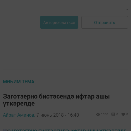
Отправить
Авторизоваться
МӨҺИМ ТЕМА
Заготзерно бистәсендә ифтар ашы
үткәрелде
Айрат Аминов,
7 июнь 2018 - 16:40
1330
0
0