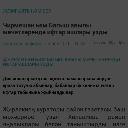
ҖӘМГЫЯТЬ ҺӘМ БЕЗ
Чирмешән һәм Багыш авылы
мәчетләрендә ифтар ашлары узды
Апастово-информ,
7 июнь 2018 - 16:32
1398
0
0
Дин йолаларын үтәп, җомга намазларына йөрүче,
ураза тотучы абыйлар, бабайлар бу көнне мәчеткә
ифтар табынына җыйналдылар.
Җирлекнең кураторы район газетасы баш
мөхәррире Гүзәл Хилавиева район
яңалыклары белән таныштырды, изге