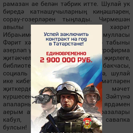
рамазан ае белән тәбрик итте. Шулай ук
биредә катнашучыларның киңәшләрен,
сорау-гозерләрен тыңлады. Чирмешән
авылы мулласы Кәрибулла хәзрәт
Ибраһимов, Багыш авылы мулласы
Фәрит хәзрәт Ярмиевлар ифтар табыны
әзерләп үткәрүдә ярдәм иткән агрофирма
җитәкчелегенә, авыл җирлеге,
библиотека, клуб, балалар бакчасы,
социаль яклау хезмәткәрләренә, шулай
ике кибет хуҗаларына олы рәхмәтләрен
җиткерделәр. Чирмешәндә мәчет
күршесендә яшәүче Хаҗия, Зәйтүнә
апаларның, Сәгыйть абыйның ярдәмен
аерым атап үттеләр. Тоткан уразалары
кабул, биргән сәдакалары савапка
булсын!