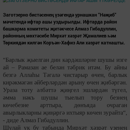
Заготзерно бистәсенең үзәгендә урнашкан “Нәҗиб“
мәчетендә ифтар ашы уздырылды. Ифтарда район
башкарма комитеты җитәкчесе Алмаз Гибадуллин,
районның мөхтәсибе Мирхәт хәзрәт Җамалиев һәм
Төркиядән килгән Коръән-Хафиз Али хәзрәт катнашты.
“Барлык җыелган дин кардәшләрне шушы изге
ай – Рамазан ае белән тәбрик итәм. Бу айны
безгә Аллаһы Тәгалә чистарыр өчен, барлык
кирәкмәгән әйберләрдән арыну өчен җибәргән.
Ураза тоту әлбәттә җиңгел эшләрдән түгел,
әмма нәкъ шушы тыелып тору безнең
көчебезне арттыра, дөнъяда очраган
авырлыкларны җиңәргә ихтыяр көчен зурайта“,
- диде Алмаз Гибадуллин.
Шулай ук бу табында Мирхәт хәзрәт үзенең