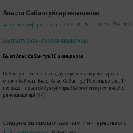
Апаста Сабантуйлар якынлаша
Апастово-информ,
7 июнь 2018 - 09:08
1501
0
0
Быел Апас Сабан туе 16 июньдә уза
Сабантуй – көтеп алган, дус-туганны очраштырган
милли бәйрәм. Быел Апас Сабан туе 16 июньдә уза. 17
июньдә –авыл Сабунтуйлары! Бергәләп күңел ачыйк,
райондашлар! (0+)
Следите за самым важным и интересным в
Telegram-канале
Татмедиа