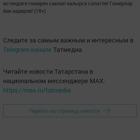
өстендәге гомерен саклап калырга сәләтле! Гомерләр
бик кадерле! (18+)
Следите за самым важным и интересным в
Telegram-канале
Татмедиа
Читайте новости Татарстана в
национальном мессенджере MАХ:
https://max.ru/tatmedia
Перейти на страницу новости