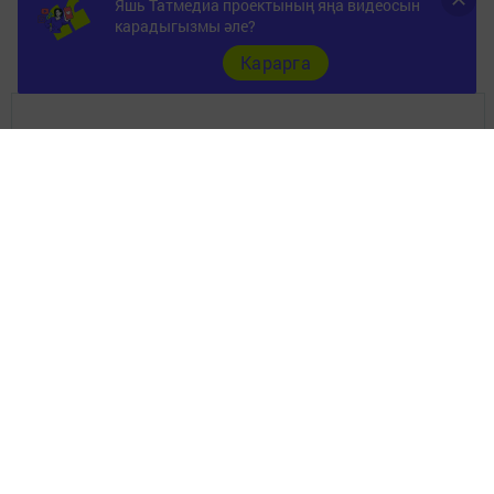
Яшь Татмедиа проектының яңа видеосын
карадыгызмы әле?
Карарга
Документы
Төрле темалар
Телефон АО «ТАТМЕДИА»:
(843) 222 09 84
16+
© 2011 - 2026. Апастово-информ. Все права защищены.
© ТАТМЕДИА. Все материалы, размещенные на сайте, защищены
законом.