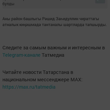
Аны район башлыгы Рәшид Заһидуллин чираттагы
атналык киңәшмәдә тантаналы шартларда тапшырды.
Следите за самым важным и интересным в
Telegram-канале
Татмедиа
Читайте новости Татарстана в
национальном мессенджере MАХ:
https://max.ru/tatmedia