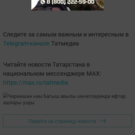
Следите за самым важным и интересным в
Telegram-канале
Татмедиа
Читайте новости Татарстана в
национальном мессенджере MАХ:
https://max.ru/tatmedia
Перейти на страницу новости