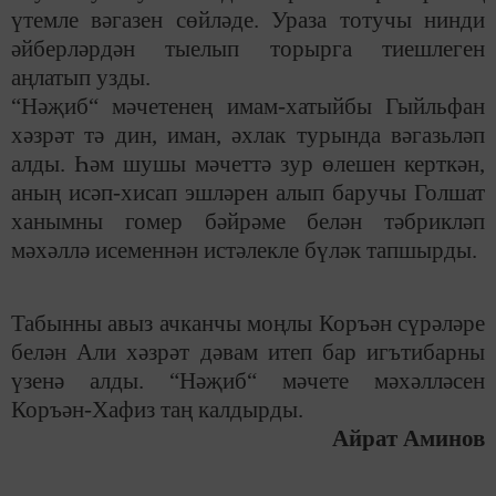
үтемле вәгазен сөйләде. Ураза тотучы нинди
әйберләрдән тыелып торырга тиешлеген
аңлатып узды.
“Нәҗиб“ мәчетенең имам-хатыйбы Гыйльфан
хәзрәт тә дин, иман, әхлак турында вәгазьләп
алды. Һәм шушы мәчеттә зур өлешен керткән,
аның исәп-хисап эшләрен алып баручы Голшат
ханымны гомер бәйрәме белән тәбрикләп
мәхәллә исеменнән истәлекле бүләк тапшырды.
Табынны авыз ачканчы моңлы Коръән сүрәләре
белән Али хәзрәт дәвам итеп бар игътибарны
үзенә алды. “Нәҗиб“ мәчете мәхәлләсен
Коръән-Хафиз таң калдырды.
Айрат Аминов