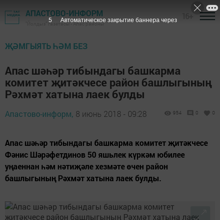
АПАСТОВО-ИНФОРМ
16+
5
Автоматическое закрытие баннера через
"Йолдыз" газетасы - Апас районы
ҖӘМГЫЯТЬ ҺӘМ БЕЗ
Апас шәһәр тибындагы башкарма
комитет җитәкчесе район башлыгының
Рәхмәт хатына лаек булды
Апастово-информ,
8 июнь 2018 - 09:28
954
0
0
Апас шәһәр тибындагы башкарма комитет җитәкчесе
Фәнис Шәрәфетдинов 50 яшьлек күркәм юбилее
уңаеннан һәм нәтиҗәле хезмәте өчен район
башлыгының Рәхмәт хатына лаек булды.