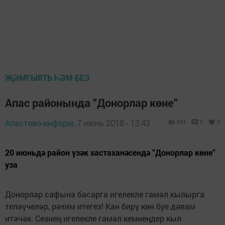
ҖӘМГЫЯТЬ ҺӘМ БЕЗ
Апас районында “Донорлар көне“
Апастово-информ,
7 июнь 2018 - 13:43
954
0
0
20 июньдә район үзәк хастаханәсендә “Донорлар көне“
уза
Донорлар сафына басарга игелекле гамәл кылырга
теләүчеләр, рәхим итегез! Кан бирү көн буе дәвам
итәчәк. Сезнең игелекле гамәл кемнеңдер кыл