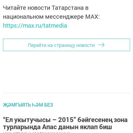
Читайте новости Татарстана в
национальном мессенджере MАХ:
https://max.ru/tatmedia
Перейти на страницу новости
ҖӘМГЫЯТЬ ҺӘМ БЕЗ
“Ел укытучысы – 2015” бәйгесенең зона
турларында Апас данын яклап биш