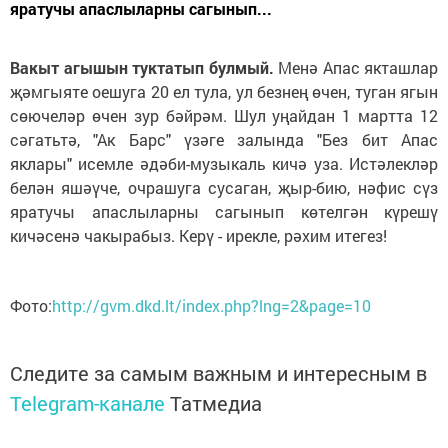
яратучы апаслыларны сагынып...
Вакыт агышын туктатып булмый.
Менә Апас якташлар
җәмгыяте оешуга 20 ел тула, ул безнең өчен, туган ягын
сөючеләр өчен зур бәйрәм. Шул уңайдан 1 мартта 12
сәгатьтә, "Ак Барс" үзәге залында "Без бит Апас
яклары" исемле әдәби-музыкаль кичә уза. Истәлекләр
белән яшәүче, очрашуга сусаган, җыр-бию, нәфис сүз
яратучы апаслыларны сагынып көтелгән күрешү
кичәсенә чакырабыз. Керү - ирекле, рәхим итегез!
Фото:
http://gvm.dkd.lt/index.php?lng=2&page=10
Следите за самым важным и интересным в
Telegram-канале
Татмедиа