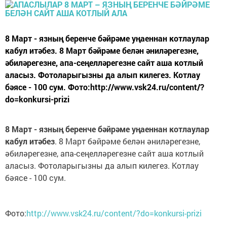
8 Март - язның беренче бәйрәме уңаеннан котлаулар
кабул итәбез. 8 Март бәйрәме белән әниләрегезне,
әбиләрегезне, апа-сеңелләрегезне сайт аша котлый
аласыз. Фотоларыгызны да алып килегез. Котлау
бәясе - 100 сум. Фото:http://www.vsk24.ru/content/?
do=konkursi-prizi
8 Март - язның беренче бәйрәме уңаеннан котлаулар
кабул итәбез
. 8 Март бәйрәме белән әниләрегезне,
әбиләрегезне, апа-сеңелләрегезне сайт аша котлый
аласыз. Фотоларыгызны да алып килегез. Котлау
бәясе - 100 сум.
Фото:
http://www.vsk24.ru/content/?do=konkursi-prizi