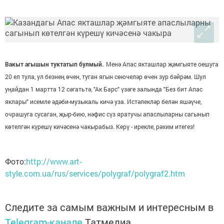
Вакыт агышын туктатып булмый.
Менә Апас якташлар җәмгыяте оешуга
20 ел тула, ул безнең өчен, туган ягын сөючеләр өчен зур бәйрәм. Шул
уңайдан 1 мартта 12 сәгатьтә, "Ак Барс" үзәге залында "Без бит Апас
яклары" исемле әдәби-музыкаль кичә уза. Истәлекләр белән яшәүче,
очрашуга сусаган, җыр-бию, нәфис сүз яратучы апаслыларны сагынып
көтелгән күрешү кичәсенә чакырабыз. Керү - ирекле, рәхим итегез!
Фото:
http://www.art-
style.com.ua/rus/services/polygraf/polygraf2.htm
Следите за самым важным и интересным в
Telegram-канале
Татмедиа