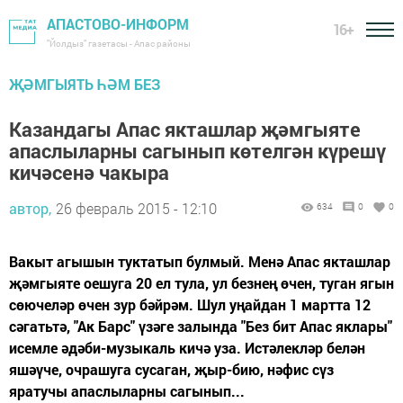
АПАСТОВО-ИНФОРМ
16+
"Йолдыз" газетасы - Апас районы
ҖӘМГЫЯТЬ ҺӘМ БЕЗ
Казандагы Апас якташлар җәмгыяте
апаслыларны сагынып көтелгән күрешү
кичәсенә чакыра
автор,
26 февраль 2015 - 12:10
634
0
0
Вакыт агышын туктатып булмый. Менә Апас якташлар
җәмгыяте оешуга 20 ел тула, ул безнең өчен, туган ягын
сөючеләр өчен зур бәйрәм. Шул уңайдан 1 мартта 12
сәгатьтә, "Ак Барс" үзәге залында "Без бит Апас яклары"
исемле әдәби-музыкаль кичә уза. Истәлекләр белән
яшәүче, очрашуга сусаган, җыр-бию, нәфис сүз
яратучы апаслыларны сагынып...