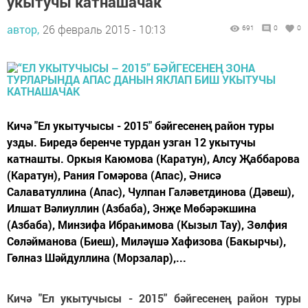
укытучы катнашачак
автор,
26 февраль 2015 - 10:13
691
0
0
Кичә "Ел укытучысы - 2015" бәйгесенең район туры
узды. Биредә беренче турдан узган 12 укытучы
катнашты. Оркыя Каюмова (Каратун), Алсу Җаббарова
(Каратун), Рания Гомәрова (Апас), Әнисә
Салаватуллина (Апас), Чулпан Галәветдинова (Дәвеш),
Илшат Вәлиуллин (Азбаба), Энҗе Мөбәрәкшина
(Азбаба), Минзифа Ибраһимова (Кызыл Тау), Зөлфия
Сөләйманова (Биеш), Миләүшә Хафизова (Бакырчы),
Гөлназ Шәйдуллина (Морзалар),...
Кичә "Ел укытучысы - 2015" бәйгесенең район туры