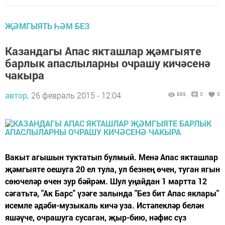
ҖӘМГЫЯТЬ ҺӘМ БЕЗ
Казандагы Апас якташлар җәмгыяте
барлык апаслыларны очрашу кичәсенә
чакыра
автор,
26 февраль 2015 - 12:04
889
0
0
Вакыт агышын туктатып булмый. Менә Апас якташлар
җәмгыяте оешуга 20 ел тула, ул безнең өчен, туган ягын
сөючеләр өчен зур бәйрәм. Шул уңайдан 1 мартта 12
сәгатьтә, "Ак Барс" үзәге залында "Без бит Апас яклары"
исемле әдәби-музыкаль кичә уза. Истәлекләр белән
яшәүче, очрашуга сусаган, җыр-бию, нәфис сүз