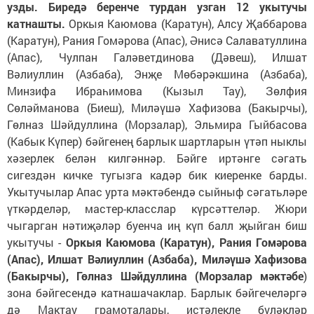
узды. Биредә беренче турдан узган 12 укытучы
катнашты.
Оркыя Каюмова (Каратун), Алсу Җаббарова
(Каратун), Рания Гомәрова (Апас), Әнисә Салаватуллина
(Апас), Чулпан Галәветдинова (Дәвеш), Илшат
Вәлиуллин (Азбаба), Энҗе Мөбәрәкшина (Азбаба),
Минзифа Ибраһимова (Кызыл Тау), Зөлфия
Сөләйманова (Биеш), Миләүшә Хафизова (Бакырчы),
Гөлназ Шәйдуллина (Морзалар), Эльмира Гыйбасова
(Кабык Күпер) бәйгенең барлык шартларын үтәп ныклы
хәзерлек белән килгәннәр. Бәйге иртәнге сәгать
сигездән кичке тугызга кадәр бик киеренке барды.
Укытучылар Апас урта мәктәбендә сыйныф сәгатьләре
үткәрделәр, мастер-класслар күрсәттеләр. Жюри
чыгарган нәтиҗәләр буенча иң күп балл җыйган биш
укытучы -
Оркыя Каюмова (Каратун), Рания Гомәрова
(Апас), Илшат Вәлиуллин (Азбаба), Миләүшә Хафизова
(Бакырчы), Гөлназ Шәйдуллина (Морзалар мәктәбе
)
зона бәйгесендә катнашачаклар. Барлык бәйгечеләргә
дә Мактау грамоталары, истәлекле бүләкләр