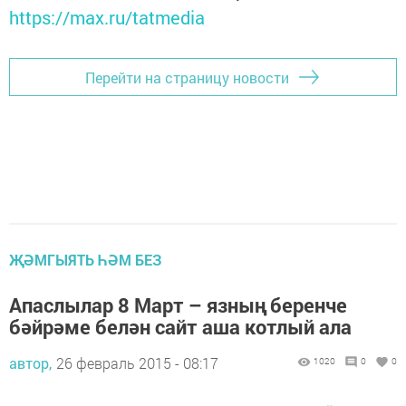
https://max.ru/tatmedia
Перейти на страницу новости
ҖӘМГЫЯТЬ ҺӘМ БЕЗ
Апаслылар 8 Март – язның беренче
бәйрәме белән сайт аша котлый ала
автор,
26 февраль 2015 - 08:17
1020
0
0