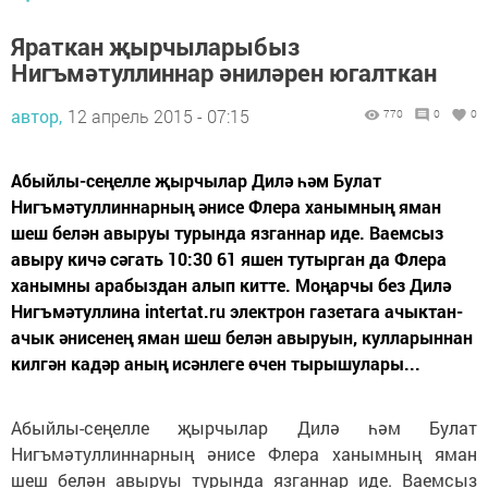
Яраткан җырчыларыбыз
Нигъмәтуллиннар әниләрен югалткан
автор,
12 апрель 2015 - 07:15
770
0
0
Абыйлы-сеңелле җырчылар Дилә һәм Булат
Нигъмәтуллиннарның әнисе Флера ханымның яман
шеш белән авыруы турында язганнар иде. Ваемсыз
авыру кичә сәгать 10:30 61 яшен тутырган да Флера
ханымны арабыздан алып китте. Моңарчы без Дилә
Нигъмәтуллина intertat.ru электрон газетага ачыктан-
ачык әнисенең яман шеш белән авыруын, кулларыннан
килгән кадәр аның исәнлеге өчен тырышулары...
Абыйлы-сеңелле җырчылар Дилә һәм Булат
Нигъмәтуллиннарның әнисе Флера ханымның яман
шеш белән авыруы турында язганнар иде. Ваемсыз