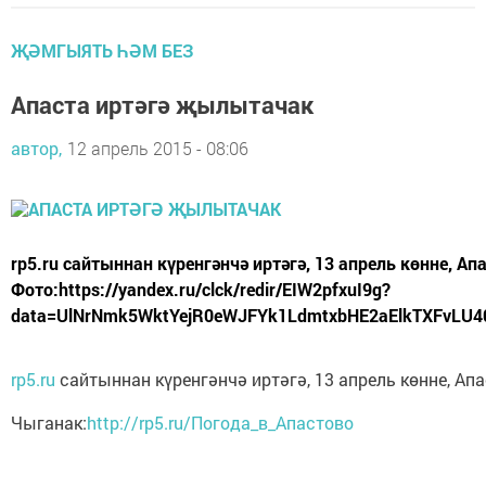
ҖӘМГЫЯТЬ ҺӘМ БЕЗ
Апаста иртәгә җылытачак
автор,
12 апрель 2015 - 08:06
rp5.ru сайтыннан күренгәнчә иртәгә, 13 апрель көнне, 
Фото:https://yandex.ru/clck/redir/EIW2pfxuI9g?
data=UlNrNmk5WktYejR0eWJFYk1LdmtxbHE2aElkTXFvLU4
rp5.ru
сайтыннан күренгәнчә иртәгә, 13 апрель көнне, Ап
Чыганак:
http://rp5.ru/Погода_в_Апастово