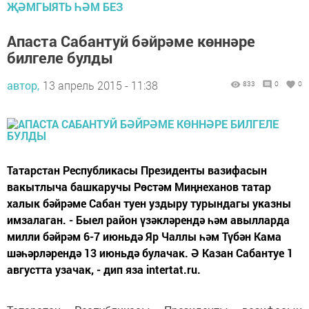
ҖӘМГЫЯТЬ ҺӘМ БЕЗ
Апаста Сабантуй бәйрәме көннәре
билгеле булды
автор,
13 апрель 2015 - 11:38
833
0
0
Татарстан Республикасы Президенты вазифасын
вакытлыча башкаручы Рөстәм Миңнеханов татар
халык бәйрәме Сабан туен уздыру турындагы указны
имзалаган. - Быел район үзәкләрендә һәм авылларда
милли бәйрәм 6-7 июньдә Яр Чаллы һәм Түбән Кама
шәһәрләрендә 13 июньдә булачак. Ә Казан Сабантуе 1
августта узачак, - дип яза intertat.ru.