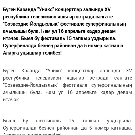
Бүген Казанда "Уникс" концертлар залында XV
республика телевизион яшьләр эстрада сәнгате
"Созвездие-Йолдызлык" фестивале суперфиналының
ачылышы була. Һәм ул 16 апрельгә кадәр дәвам
итәчәк. Быел бу фестиваль 15 тапкыр уздырыла.
Суперфиналда безнең районнан да 5 номер катнаша.
Аларга уңышлар телибез!
Бүген Казанда "Уникс" концертлар залында XV
республика телевизион яшьләр эстрада сәнгате
"Созвездие-Йолдызлык" фестивале суперфиналының
ачылышы була. Һәм ул 16 апрельгә кадәр дәвам
итәчәк.
Быел бу фестиваль 15 тапкыр уздырыла.
Суперфиналда безнең районнан да 5 номер катнаша.
Аларга уңышлар телибез!