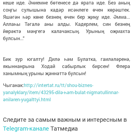
кеше иде. Әниемне бөтенесе дә ярата иде. Без аның
соңгы сулышына кадәр исәнлеге өчен көрәштек.
Яшәгән һәр көне безнең өчен бер җиңү иде. Әмма...
Аллаһы Тәгалә аны алды. Кадерлем, син безнең
йөрәктә мәңгегә калачаксың. Урының оҗмахта
булсын..."
Бик зур югалту! Дилә һәм Булатка, гаиләләренә,
якыннанрына Ходай сабырлык бирсен! Флера
ханымның урыны җәннәттә булсын!
Чыганак:
http://intertat.ru/tt/shou-biznes-
yanalyklary/item/43295-dilә-һәm-bulat-nigmәtullinnar-
әnilәren-yugalttyi.html
Следите за самым важным и интересным в
Telegram-канале
Татмедиа