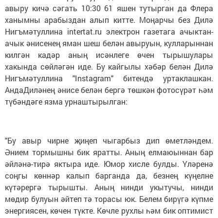
авыру кичә сәгать 10:30 61 яшен тутырган да Флера
ханымны арабыздан алып китте. Моңарчы без Дилә
Нигъмәтуллина intertat.ru электрон газетага ачыктан-
ачык әнисенең яман шеш белән авыруын, кулларыннан
килгән кадәр аның исәнлеге өчен тырышулары
хакында сөйләгән иде. Бу кайгылы хәбәр белән Дилә
Нигъмәтуллина "Instagram" битендә уртаклашкан.
АндаДиләнең әнисе белән бергә төшкән фотосүрәт һәм
түбәндәге язма урнаштырылган:
"Бу авыр чирне җиңеп чыгарбыз дип өметләндем.
Әнием тормышны бик яратты. Аның елмаюыннан бар
әйләнә-тирә яктыра иде. Юмор хисле булды. Үләренә
соңгы көннәр калып барганда да, безнең күңелне
күтәрергә тырышты. Аның нинди укытучы, нинди
мөдир булуын әйтеп тә торасы юк. Белем бирүгә күпме
энергиясен, көчен түкте. Көчле рухлы һәм бик оптимист