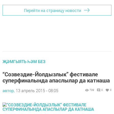
Перейти на страницу новости
ҖӘМГЫЯТЬ ҺӘМ БЕЗ
“Созвездие-Йолдызлык” фестивале
суперфиналында апаслылар да катнаша
автор,
13 апрель 2015 - 08:05
739
0
0