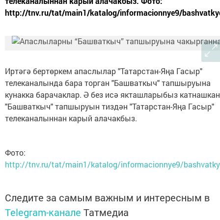
телеканалыннан карый алачакбыз. Фото:
http://tnv.ru/tat/main1/katalog/informacionnye9/bashvatky
Иртәгә бертөркем апаслылар "Татарстан-Яңа Гасыр"
телеканалында бара торган "Башваткыч" тапшыруына
кунакка барачаклар. Ә без исә якташларыбыз катнашкан
"Башваткыч" тапшыруын тиздән "Татарстан-Яңа Гасыр"
телеканалыннан карый алачакбыз.
Фото:
http://tnv.ru/tat/main1/katalog/informacionnye9/bashvatk
Следите за самым важным и интересным в
Telegram-канале
Татмедиа