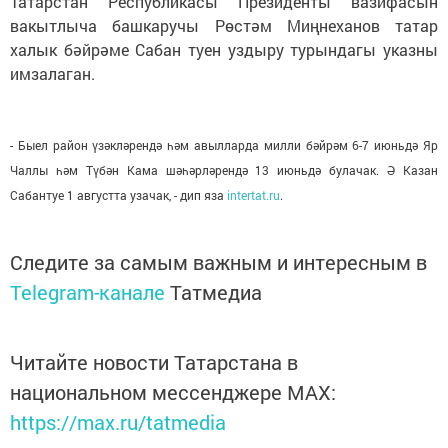
Татарстан Республикасы Президенты вазифасын
вакытлыча башкаручы Рөстәм Миңнеханов татар
халык бәйрәме Сабан туен уздыру турындагы указны
имзалаган.
- Быел район үзәкләрендә һәм авылларда милли бәйрәм 6-7 июньдә Яр
Чаллы һәм Түбән Кама шәһәрләрендә 13 июньдә булачак. Ә Казан
Сабантуе 1 августта узачак, -
дип яза
intertat.ru
.
Следите за самым важным и интересным в
Telegram-канале
Татмедиа
Читайте новости Татарстана в
национальном мессенджере MАХ:
https://max.ru/tatmedia