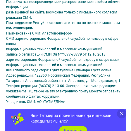
Перепечатка, воспроизведение и распространение в любом объеме
информации,
размещенной на сайте, возможна только с письменного согласия
редакций СМИ.
При поддержке Республиканского агентства по печати и массовым
коммуникациям.
Наименование СМИ: Апастово-информ
СМИ зарегистрировано Федеральной службой по надзору в сфере
связи,
информационных технологий и массовых коммуникаций
запись о регистрации СМИ Эл №ФС77-73779 от 12.10.2018
зарегистрировано Федеральной службой по надзору в сфере связи,
информационных технологий и массовых коммуникаций
ФИО главного редактора: Сунгатуллина Гульнара Рустамовна
Адрес редакции: 422350, Россиийская Федерация, Республика
Татарстан, Апастовский район, п.г.т. Апастово, ул. Молодежная, д. 1
Телефон редакции: (84376) 2-13-66. Электронная почта редакции:
yolduzz@mail.ru, также на эту электронную почту можете отправить
сообщения о фактах коррупции.
Учредитель СМИ: АО «ТАТМЕДИА»
Антикоррупционная политика
Яшь Татмедиа проектының яңа видеосын
АО «ТАТМЕДИА» использует «cookie»
для персонализации сервисов и
карадыгызмы әле?
удобства пользователей сайтом.
Использование «cookie» можно отменить в настройках браузера.
Карарга