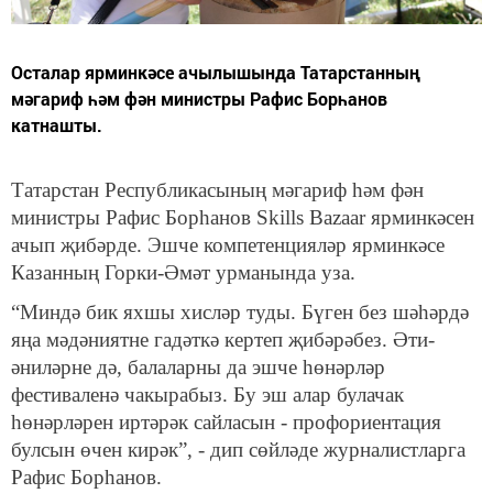
Осталар ярминкәсе ачылышында Татарстанның
мәгариф һәм фән министры Рафис Борһанов
катнашты.
Татарстан Республикасының мәгариф һәм фән
министры Рафис Борһанов Skills Bazaar ярминкәсен
ачып җибәрде. Эшче компетенцияләр ярминкәсе
Казанның Горки-Әмәт урманында уза.
“Миндә бик яхшы хисләр туды. Бүген без шәһәрдә
яңа мәдәниятне гадәткә кертеп җибәрәбез. Әти-
әниләрне дә, балаларны да эшче һөнәрләр
фестиваленә чакырабыз. Бу эш алар булачак
һөнәрләрен иртәрәк сайласын - профориентация
булсын өчен кирәк”, - дип сөйләде журналистларга
Рафис Борһанов.