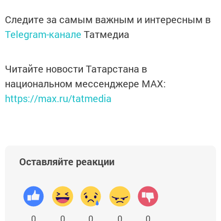
Следите за самым важным и интересным в
Telegram-канале
Татмедиа
Читайте новости Татарстана в
национальном мессенджере MАХ:
https://max.ru/tatmedia
Оставляйте реакции
0
0
0
0
0