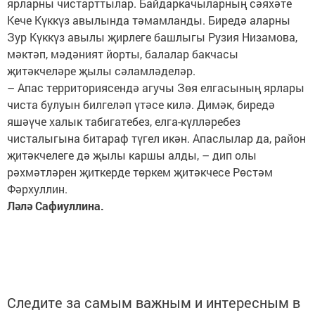
ярларны чистарттылар. Байдаркачыларның сәяхәте
Кече Күккүз авылында тәмамланды. Биредә аларны
Зур Күккүз авылы җирлеге башлыгы Рузия Низамова,
мәктәп, мәдәният йорты, балалар бакчасы
җитәкчеләре җылы сәламләделәр.
– Апас территориясендә агучы Зөя елгасының ярлары
чиста булуын билгеләп үтәсе килә. Димәк, биредә
яшәүче халык табигатебез, елга-күлләребез
чисталыгына битараф түгел икән. Апаслылар да, район
җитәкчелеге дә җылы каршы алды, – дип олы
рәхмәтләрен җиткерде төркем җитәкчесе Рөстәм
Фәрхуллин.
Ләлә Сафиуллина.
Следите за самым важным и интересным в