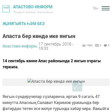
АПАСТОВО-ИНФОРМ
16+
"Йолдыз" газетасы - Апас районы
ҖӘМГЫЯТЬ ҺӘМ БЕЗ
Апаста бер көндә ике янгын
17 сентябрь 2018 -
Апастово-информ,
1580
0
0
16:33
14 сентябрь көнне Апас районында 2 янгын очрагы
теркәлә.
Янгын сүндерүчеләр сүзләренчә, иртән 9 сәгать 47
минутта Апасның Салават Кәримов урамында бер
фатирдан төтен исе килүе турында хәбәр керә. Вакыйга