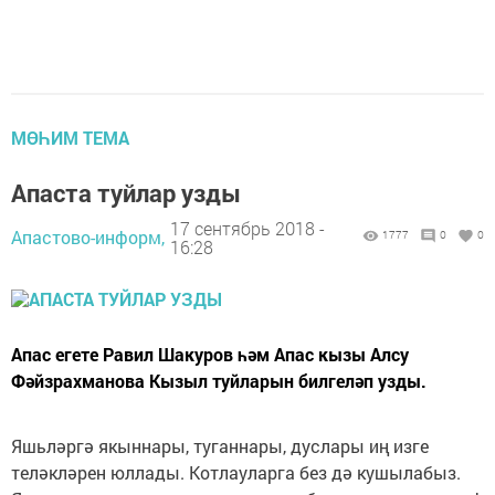
МӨҺИМ ТЕМА
Апаста туйлар узды
17 сентябрь 2018 -
Апастово-информ,
1777
0
0
16:28
Апас егете Равил Шакуров һәм Апас кызы Алсу
Фәйзрахманова Кызыл туйларын билгеләп узды.
Яшьләргә якыннары, туганнары, дуслары иң изге
теләкләрен юллады. Котлауларга без дә кушылабыз.