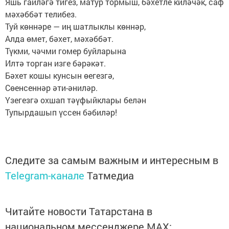
Яшь гаиләгә тигез, матур тормыш, бәхетле киләчәк, саф
мәхәббәт телибез.
Туй көннәре — иң шатлыклы көннәр,
Алда өмет, бәхет, мәхәббәт.
Түкми, чәчми гомер буйларына
Илтә торган изге бәрәкәт.
Бәхет кошы кунсын өегезгә,
Сөенсеннәр әти-әниләр.
Үзегезгә охшап тәүфыйклары белән
Тупырдашып үссен бәбиләр!
Следите за самым важным и интересным в
Telegram-канале
Татмедиа
Читайте новости Татарстана в
национальном мессенджере MАХ: