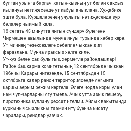
булган урынга баргач, хатын-кызның ут белән саксыз
кылануы нәтиҗәсендә ут кабуы ачыклана. Хуҗабикә
эштә була. Күршеләренең уяулыгы нәтиҗәсендә зур
бәлаләр чыкмый кала.
16 сәгать 45 минутта янгын сүндерү бүлегенә
Чирмешән авылында мунча януы турында хәбәр керә.
Ут мичнең төзексезлеге сәбәпле чыккан дип
фаразлана. Мунча яраксыз хәлгә килә.
Ут-күз белән сак булыгыз, хөрмәтле райондашлар!
Район башкарма комитетының 12 сентябрьдә чыккан
196нчы Карары нигезендә, 15 сентябрьдән 15
октябрьгә кадәр район территориясендә янгынга
каршы аерым режим кертелә. Әлеге чорда коры үлән
һәм чүп-чарларны ягу тыела. Ачык утта азык пешерү,
пиротехника куллану рөхсәт ителми. Айлык вакытында
куркынычсызлыкны тәэмин итү буенча кисәтү
чаралары, рейдлар узачак.