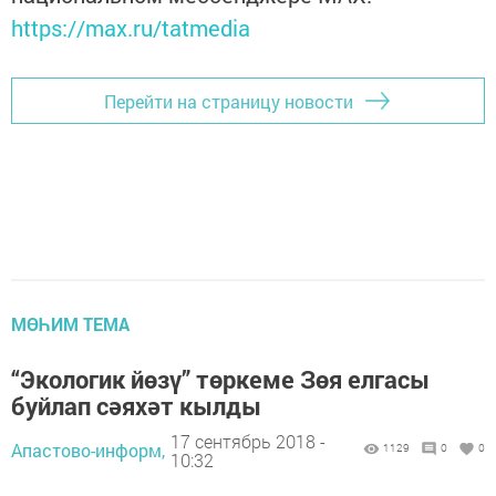
https://max.ru/tatmedia
Перейти на страницу новости
МӨҺИМ ТЕМА
“Экологик йөзү” төркеме Зөя елгасы
буйлап сәяхәт кылды
17 сентябрь 2018 -
Апастово-информ,
1129
0
0
10:32