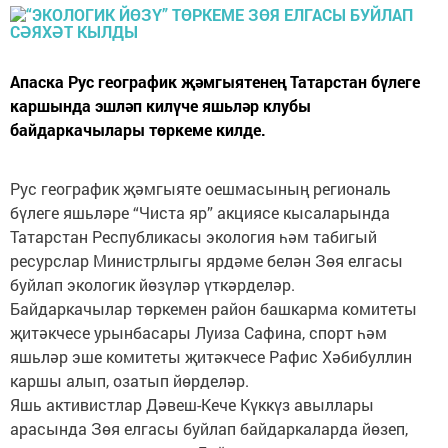
Апаска Рус географик җәмгыятенең Татарстан бүлеге
каршында эшләп килүче яшьләр клубы
байдаркачылары төркеме килде.
Рус географик җәмгыяте оешмасының региональ
бүлеге яшьләре “Чиста яр” акциясе кысаларында
Татарстан Республикасы экология һәм табигый
ресурслар Министрлыгы ярдәме белән Зөя елгасы
буйлап экологик йөзүләр үткәрделәр.
Байдаркачылар төркемен район башкарма комитеты
җитәкчесе урынбасары Луиза Сафина, спорт һәм
яшьләр эше комитеты җитәкчесе Рафис Хәбибуллин
каршы алып, озатып йөрделәр.
Яшь активистлар Дәвеш-Кече Күккүз авыллары
арасында Зөя елгасы буйлап байдаркаларда йөзеп,