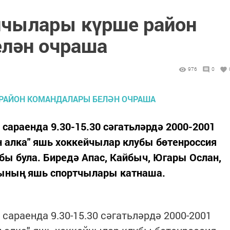
йчылары күрше район
лән очраша
976
0
 сараенда 9.30-15.30 сәгатьләрдә 2000-2001
 алка" яшь хоккейчылар клубы бөтенроссия
ы була. Биредә Апас, Кайбыч, Югары Ослан,
рының яшь спортчылары катнаша.
 сараенда 9.30-15.30 сәгатьләрдә 2000-2001