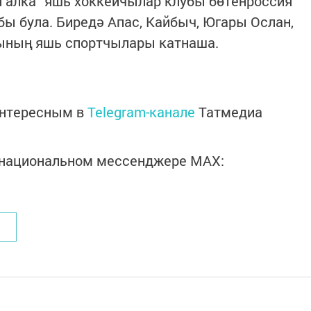
 алка" яшь хоккейчылар клубы бөтенроссия
ы була. Биредә Апас, Кайбыч, Югары Ослан,
ының яшь спортчылары катнаша.
интересным в
Telegram-канале
Татмедиа
в национальном мессенджере MАХ: