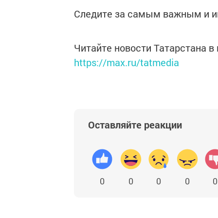
Следите за самым важным и 
Читайте новости Татарстана 
https://max.ru/tatmedia
Оставляйте реакции
0
0
0
0
0