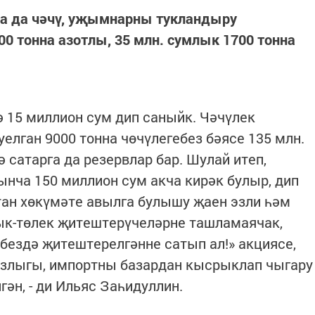
да да чәчү, уҗымнарны тукландыру
0 тонна азотлы, 35 млн. сумлык 1700 тонна
 15 миллион сум дип саныйк. Чәчүлек
уелган 9000 тонна чөчүлегебез бәясе 135 млн.
ә сатарга да резервлар бар. Шулай итеп,
нча 150 миллион сум акча кирәк булыр, дип
тан хөкүмәте авылга булышу җаен эзли һәм
зык-төлек җитештерүчеләрне ташламаячак,
ебездә җитештерелгәнне сатып ал!» акциясе,
злыгы, импортны базардан кысрыклап чыгару
ән, - ди Ильяс Заһидуллин.