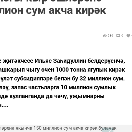
лион сум акча кирәк
586
0
 җитәкчесе Ильяс Заһидуллин белдерүенчә,
ашкарып чыгу өчен 1000 тонна ягулык кирәк
үләт субсидияләре белән бу 32 миллион сум.
әү, запас частьларга 10 миллион сумлык
дә кулланганда да чәчү, уҗымнарны
...