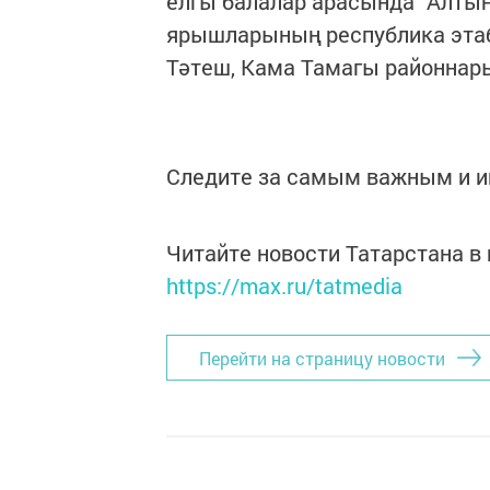
елгы балалар арасында "Алтын
ярышларының республика этаб
Тәтеш, Кама Тамагы районнар
Следите за самым важным и 
Читайте новости Татарстана 
https://max.ru/tatmedia
Перейти на страницу новости