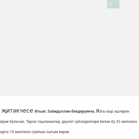
е җитәкчесе
я
белдерүенчә,
згы кыр эшләрен
Ильяс Заһидуллин
ирәк булачак. Төрле ташламалар, дәүләт субсидияләре белән бу 32 миллион
ьларга 10 миллион сумлык чыгым кирәк
.