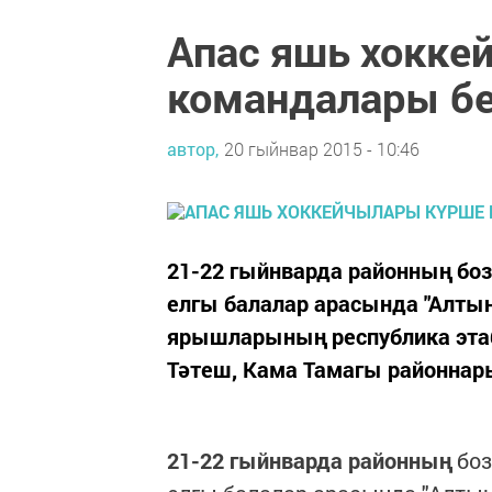
Апас яшь хокке
командалары бе
автор,
20 гыйнвар 2015 - 10:46
21-22 гыйнварда районның боз
елгы балалар арасында "Алтын
ярышларының республика этаб
Тәтеш, Кама Тамагы районна
21-22 гыйнварда районның
боз