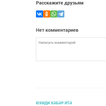
Расскажите друзьям
Нет комментариев
ЮХИДИ ХӘБӘР ИТӘ