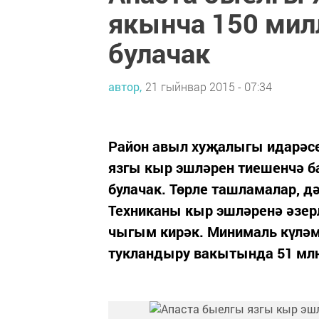
якынча 150 мил
булачак
автор,
21 гыйнвар 2015 - 07:34
Район авыл хуҗалыгы идарәсе
язгы кыр эшләрен тиешенчә б
булачак. Төрле ташламалар, дә
Техниканы кыр эшләренә әзерл
чыгым кирәк. Минималь күләм
тукландыру вакытында 51 млн.