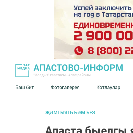
АПАСТОВО-ИНФОРМ
"Йолдыз" газетасы - Апас районы
Баш бит
Фотогалерея
Котлаулар
ҖӘМГЫЯТЬ ҺӘМ БЕЗ
Апаста быелгы 