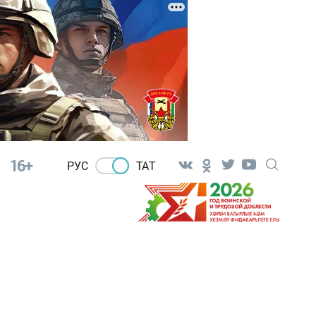
16+
РУС
ТАТ