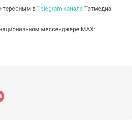
интересным в
Telegram-канале
Татмедиа
в национальном мессенджере MАХ: