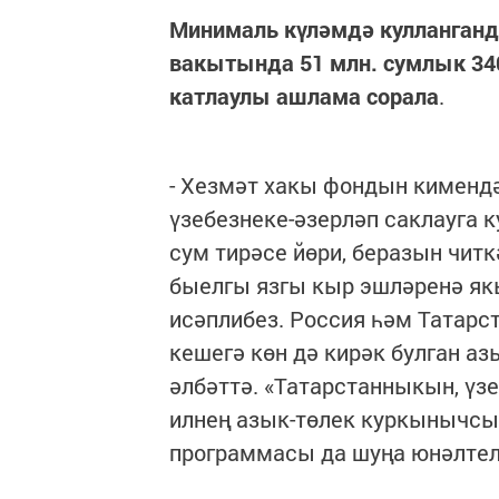
Минималь күләмдә
кулланган
вакытында 51 млн. сумлык 340
катлаулы ашлама сорала
.
- Хезмәт хакы фондын кимендә
үзебезнеке-әзерләп саклауга к
сум тирәсе йөри, беразын читк
быелгы язгы кыр эшләренә якы
исәплибез. Россия һәм Татарс
кешегә көн дә кирәк булган а
әлбәттә. «Татарстанныкын, үз
илнең азык-төлек куркынычсы
программасы да шуңа юнәлтелг