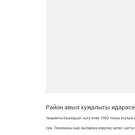
Район авыл хуҗалыгы идарәс
тиешенчә башкарып чыгу өчен 1000 тонна ягулык к
сум. Техниканы кыр эшләренә әзерләү, запас част