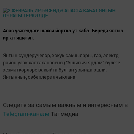
Апас үзәгендәге шәхси йортка ут каба. Биредә ялгыз
ир-ат яшәгән.
Янгын сүндерүчеләр, хокук сакчылары, газ, электр,
район үзәк хастаханәсенең "Ашыгыч ярдәм" бүлеге
хезмәткәрләре вакыйга булган урында эшли.
Янгынның сәбәпләре ачыклана.
Следите за самым важным и интересным в
Telegram-канале
Татмедиа