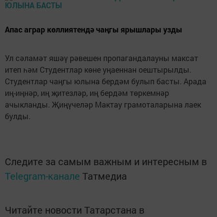
Апас аграр көллиятендә чаңгы ярышлары узды
Ул сәламәт яшәү рәвешен пропагандалауны максат
итеп һәм Студентлар көне уңаеннан оештырылды.
Студентлар чаңгы юлына бердәм булып басты. Арада
иң-иңнәр, иң җитезләр, иң бердәм төркемнәр
ачыкланды. Җиңүчеләр Мактау грамоталарына лаек
булды.
Следите за самым важным и интересным в
Telegram-канале
Татмедиа
Читайте новости Татарстана в