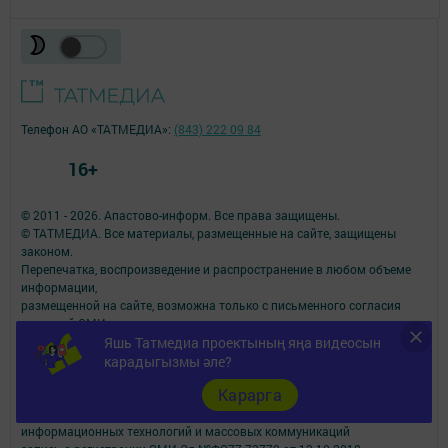
Телефон АО «ТАТМЕДИА»:
(843) 222 09 84
16+
© 2011 - 2026. Апастово-информ. Все права защищены.
© ТАТМЕДИА. Все материалы, размещенные на сайте, защищены
законом.
Перепечатка, воспроизведение и распространение в любом объеме
информации,
размещенной на сайте, возможна только с письменного согласия
редакций СМИ.
При поддержке Республиканского агентства по печати и массовым
Яшь Татмедиа проектының яңа видеосын
коммуникациям.
карадыгызмы әле?
Наименование СМИ: Апастово-информ
Карарга
СМИ зарегистрировано Федеральной службой по надзору в сфере
связи,
информационных технологий и массовых коммуникаций