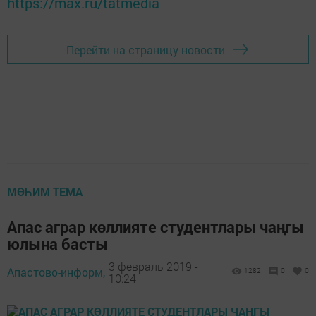
https://max.ru/tatmedia
Перейти на страницу новости
МӨҺИМ ТЕМА
Апас аграр көллияте студентлары чаңгы
юлына басты
3 февраль 2019 -
Апастово-информ,
1282
0
0
10:24