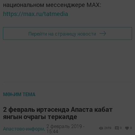
национальном мессенджере MАХ:
https://max.ru/tatmedia
Перейти на страницу новости
МӨҺИМ ТЕМА
2 февраль иртәсендә Апаста кабат
янгын очрагы теркәлде
2 февраль 2019 -
Апастово-информ,
2659
0
0
15:44