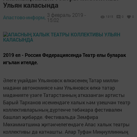
Ульян каласында
3 февраль 2019 -
Апастово-информ,
1315
0
0
15:02
2019 ел - Россия Федерациясендә Театр елы буларак
игълан ителде.
Әлеге уңайдан Ульяновск өлкәсенең Татар милли-
мәдәни автономиясе һәм Ульяновск өлкә татар
мәдәнияте үзәге Татарстанның атказанган артисты
Барый Тарханов исемендәге халык һәм үзешчән театр
коллективларының дүртенче төбәкара фестивален
башлап җибәрде. Фестивальдә Земфира
Мөхәммәтшина җитәкчелегендәге Апас халык театры
коллективы да катнашты. Алар Туфан Миңнуллинның