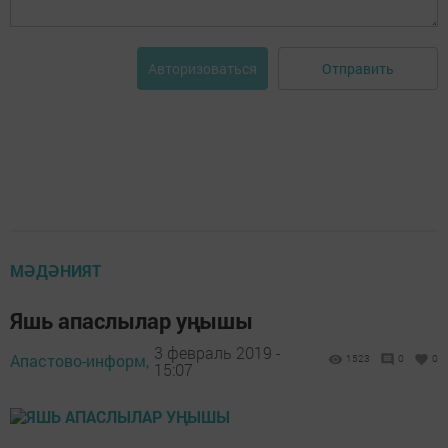
Отправить
Авторизоваться
МӘДӘНИЯТ
Яшь апаслылар уңышы
3 февраль 2019 -
Апастово-информ,
1523
0
0
15:07