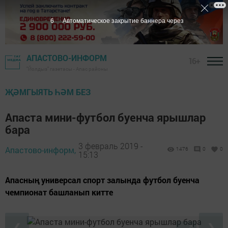
5
Автоматическое закрытие баннера через
АПАСТОВО-ИНФОРМ
16+
"Йолдыз" газетасы - Апас районы
ҖӘМГЫЯТЬ ҺӘМ БЕЗ
Апаста мини-футбол буенча ярышлар
бара
3 февраль 2019 -
Апастово-информ,
1476
0
0
15:13
Апасның универсал спорт залында футбол буенча
чемпионат башланып китте
❮
❯