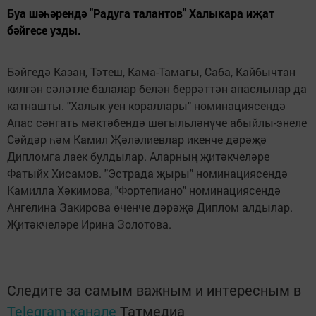
Буа шәһәрендә "Радуга талантов" Халыкара иҗат
бәйгесе узды.
Бәйгедә Казан, Тәтеш, Кама-Тамагы, Саба, Кайбычтан
килгән сәләтле балалар белән беррәттән апаслылар да
катнашты. "Халык уен кораллары" номинациясендә
Апас сәнгать мәктәбендә шөгыльләнүче абыйлы-энеле
Сәйдәр һәм Камил Җәләлиевлар икенче дәрәҗә
Дипломга лаек булдылар. Аларның җитәкчеләре
Фатыйх Хисамов. "Эстрада җыры" номинациясендә
Камилла Хәкимова, "Фортепиано" номинациясендә
Ангелина Закирова өченче дәрәҗә Диплом алдылар.
Җитәкчеләре Ирина Золотова.
Следите за самым важным и интересным в
Telegram-канале
Татмедиа