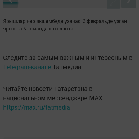
Ярышлар һәр якшәмбедә узачак. 3 февральдә узган
ярышта 5 команда катнашты.
Следите за самым важным и интересным в
Telegram-канале
Татмедиа
Читайте новости Татарстана в
национальном мессенджере MАХ:
https://max.ru/tatmedia