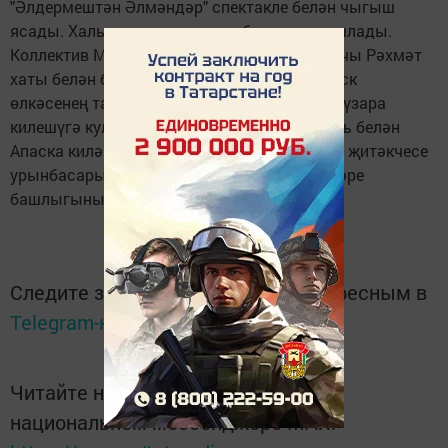
"Әлдермештән Әлмәндәр" спектакле белән чыгыш
ясады. Халык алар чыгышын басып алкышлады.
Коллектив Мактау грамотасы, һәр катнашучы Рәхмәт
хаты белән бүләкләнде. Соңыннан Ульяновск
өлкәсенең татар-милли автономиясе белән үзара
килешүгә кул куелды. Тиздән алар спектакль белән
Апаска киләчәк. Район башкарма комитеты җитәкчесе
урынбасары Рөстәм Мингазиев Ульян шәһәре
башлыгының Рәхмәт хатына лаек булды.
Следите за самым важным и интересным в
Telegram-канале
Татмедиа
Читайте новости Татарстана в
национальном мессенджере MАХ: