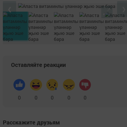
❮
❯
Оставляйте реакции
0
0
0
0
0
Расскажите друзьям