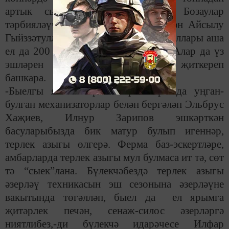
артык сыйфатлы сөт озатабыз. Бозаулар
тәрбияләүче Венера Вәгыйзова белән Айсылу
Гыйззәтуллинаның ягымлы, җылы куллары аша
ел да 200 ләп яңа туган бозау үтә. Алар да үз
эшләрен бик яратып, җиренә җиткереп
башкара.
-Быелгы язгы кыр эшләре чорында уңган-
булган механизаторлар белән бергәләп Эльбрус
Хаҗиев, Илнур Зарипов эшкәрткән
басуларыбызда бик матур булып игеннәр,
терлек азыгы өлгерә. Ферма баз-эскертләре,
амбарларда терлек азыгы мул булмаса ит тә, сөт
тә “сыек”лана. Бүлекчәбездә терлек азыгы
әзерләү техникасын эш сезонына әзерләүне
вакытында төгәлләп, быел да ел ярымга
җитәрлек печән, сенаж-силос әзерләргә
ниятлибез,-ди бүлекчә идарәчесе Илфар