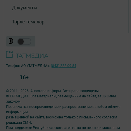
Документы
Төрле темалар
Телефон АО «ТАТМЕДИА»:
(843) 222 09 84
16+
© 2011 - 2026. Апастово-информ. Все права защищены.
© ТАТМЕДИА. Все материалы, размещенные на сайте, защищены
законом.
Перепечатка, воспроизведение и распространение в любом объеме
информации,
размещенной на сайте, возможна только с письменного согласия
редакций СМИ.
При поддержке Республиканского агентства по печати и массовым