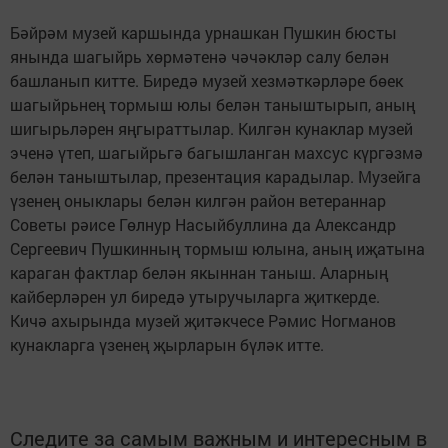
Бәйрәм музей каршында урнашкан Пушкин бюсты
янында шагыйрь хөрмәтенә чәчәкләр салу белән
башланып китте. Биредә музей хезмәткәрләре бөек
шагыйрьнең тормыш юлы белән таныштырып, аның
шигырьләрен яңгыраттылар. Килгән кунаклар музей
эченә үтеп, шагыйрьгә багышланган махсус күргәзмә
белән таныштылар, презентация карадылар. Музейга
үзенең оныклары белән килгән район ветераннар
Советы рәисе Гөлнур Насыйбуллина да Александр
Сергеевич Пушкинның тормыш юлына, аның иҗатына
караган фактлар белән якыннан таныш. Аларның
кайберләрен ул биредә утыручыларга җиткерде.
Кичә ахырында музей җитәкчесе Рәмис Ногманов
кунакларга үзенең җырларын бүләк итте.
Следите за самым важным и интересным в