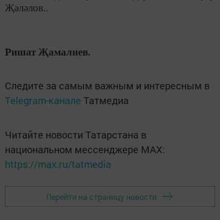
Җәләлов..
Ришат Җамалиев.
Следите за самым важным и интересным в
Telegram-канале
Татмедиа
Читайте новости Татарстана в
национальном мессенджере MАХ:
https://max.ru/tatmedia
Перейти на страницу новости