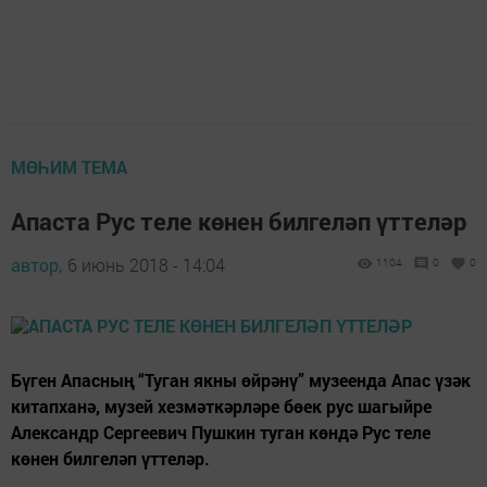
МӨҺИМ ТЕМА
Апаста Рус теле көнен билгеләп үттеләр
автор,
6 июнь 2018 - 14:04
1104
0
0
Бүген Апасның “Туган якны өйрәнү” музеенда Апас үзәк
китапханә, музей хезмәткәрләре бөек рус шагыйре
Александр Сергеевич Пушкин туган көндә Рус теле
көнен билгеләп үттеләр.