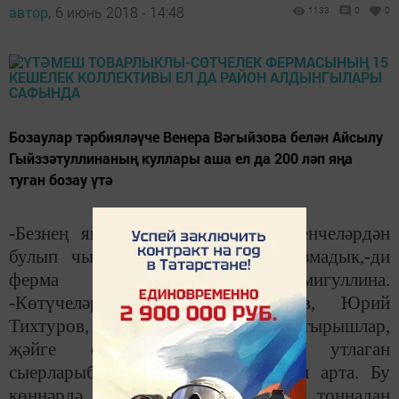
автор,
6 июнь 2018 - 14:48
1133
0
0
Бозаулар тәрбияләүче Венера Вәгыйзова белән Айсылу
Гыйззәтуллинаның куллары аша ел да 200 ләп яңа
туган бозау үтә
-Безнең якларда җәйләүгә иң беренчеләрдән
булып чыгу гадәтен быел да бозмадык,-ди
ферма мөдире Гөлназ Сәмигуллина.
-Көтүчеләребез Рәшит Вәгыйзов, Юрий
Тихтуров, Евгений Егоров бик тырышлар,
җәйге сихәтле яшел үлән утлаган
сыерларыбызның сөтләре тәүлекләп арта. Бу
көннәрдә көн саен фермабыздан 2 тоннадан