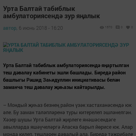
Урта Балтай табиблык
амбулаториясендә зур яңалык
автор,
6 июнь 2018 - 16:20
1570
0
0
Урта Балтай табиблык амбулаториясендә яңартылган
теш дәвалау кабинеты эшли башлады. Биредә район
башлыгы Рәшид Заһидуллин инициативасы белән
заманча теш дәвалау җиһазы кайтарылды.
– Мондый җиһаз безнең район үзәк хастаханәсендә юк
әле. Бу заман таләпләренә туры китерелеп эшләнелгән.
Хәзер шушы Урта Балтай җирлеге янәшәсендәге
авылларда яшәүчеләргә Апаска барып йөрисе юк. Алар
монда килеп, тешләрен дәвалый ала. Биредә тәҗрибәле