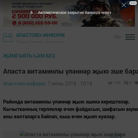
5
Автоматическое закрытие баннера через
АПАСТОВО-ИНФОРМ
16+
"Йолдыз" газетасы - Апас районы
ҖӘМГЫЯТЬ ҺӘМ БЕЗ
Апаста витаминлы үләннәр җыю эше бар
Апастово-информ,
7 июнь 2018 - 10:19
1162
0
Районда витаминлы үләннәр җыю эшенә керештеләр.
Кычытканның терлекләр өчен файдасын, шифасын аңла
аны көлтәләргә бәйләп, кыш өчен җыеп куялар.