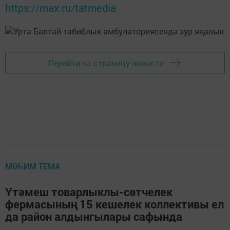
https://max.ru/tatmedia
Перейти на страницу новости
МӨҺИМ ТЕМА
Үтәмеш товарлыклы-сөтчелек
фермасының 15 кешелек коллективы ел
да район алдынгылары сафында