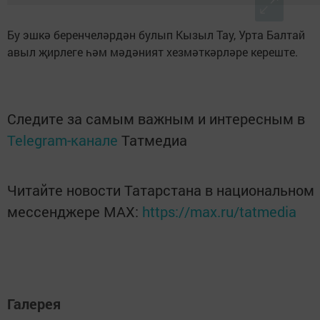
Бу эшкә беренчеләрдән булып Кызыл Тау, Урта Балтай
авыл җирлеге һәм мәдәният хезмәткәрләре кереште.
Следите за самым важным и интересным в
Telegram-канале
Татмедиа
Читайте новости Татарстана в национальном
мессенджере MАХ:
https://max.ru/tatmedia
Галерея