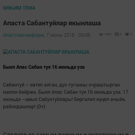
МӨҺИМ ТЕМА
Апаста Сабантуйлар якынлаша
Апастово-информ,
7 июнь 2018 - 09:08
1503
0
0
Быел Апас Сабан туе 16 июньдә уза
Сабантуй – көтеп алган, дус-туганны очраштырган
милли бәйрәм. Быел Апас Сабан туе 16 июньдә уза. 17
июньдә –авыл Сабунтуйлары! Бергәләп күңел ачыйк,
райондашлар! (0+)
Следите за самым важным и интересным в