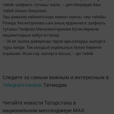
табиб, шәфкать туташы эшли, – дип белдерде баш
табиб Алмаз Алиуллин.
Теш дәвалау кабинетында хезмәт куючы теш табибы
Резеда Хөснетдинова һәм аның ярдәмчесе, шәфкать
туташы Гөлфизә Мөхәммәтҗанова бүген беренче
пациентларын кабул иттеләр.
– 30 ел эшләү дәверендә төрле җиһазларда эшләргә
туры килде. Тик мондый уңайлылык белән беренче
очрашам. Исән-сау эшләргә язсын, – ди табиб.
Следите за самым важным и интересным в
Telegram-канале
Татмедиа
Читайте новости Татарстана в
национальном мессенджере MАХ: