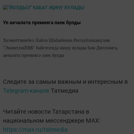
Ул акчалата премиягә лаек булды
Хезмәттәшебез Ләйлә Шиһабиева Республикакүләм
"Эковесна2018" бәйгесендә җиңү яулады һәм Дипломга,
акчалата премиягә лаек булды
Следите за самым важным и интересным в
Telegram-канале
Татмедиа
Читайте новости Татарстана в
национальном мессенджере MАХ:
https://max.ru/tatmedia