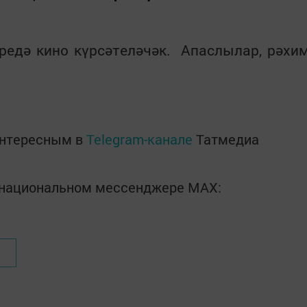
биредә кино күрсәтеләчәк. Апаслылар, рәхи
интересным в
Telegram-канале
Татмедиа
в национальном мессенджере MАХ: