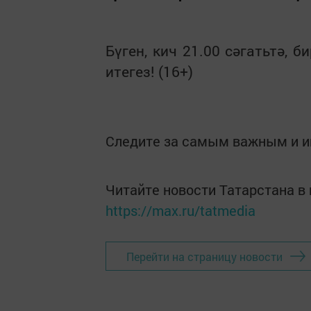
Бүген, кич 21.00 сәгатьтә, 
итегез! (16+)
Следите за самым важным и 
Читайте новости Татарстана 
https://max.ru/tatmedia
Перейти на страницу новости