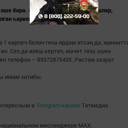
эше бара. Әлеге изге эшкә райондашлар,
лган һәркем ярдәм итә ала.
 1 кирпеч белән генә ярдәм итсәң дә, җәннәтт
н. Сез дә өлеш кертеп, мәчет төзү эшен
чен телефон – 89372875435. Рөстәм хәзрәт
ы имам хатибы.
интересным в
Telegram-канале
Татмедиа
в национальном мессенджере MАХ: