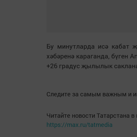
Бу минутларда исә кабат 
хәбәренә караганда, бүген 
+26 градус җылылык саклана
Следите за самым важным и 
Читайте новости Татарстана 
https://max.ru/tatmedia