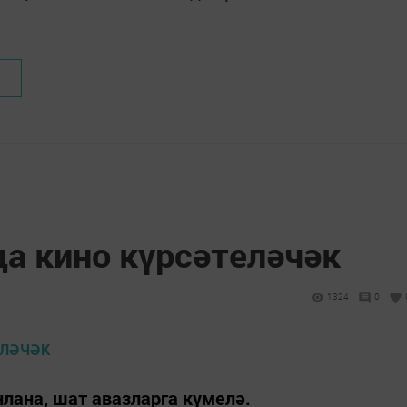
да кино күрсәтеләчәк
1324
0
нлана, шат авазларга күмелә.