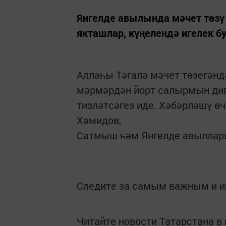
Янгелде авылында мәчет төзү 
якташлар, күңелендә игелек бу
Аллаһы Тәгалә мәчет төзегәндә
мәрмәрдән йорт салырмын дигә
тизләтсәгез иде. Хәбәрләшү ө
Хәмидов,
Сатмыш һәм Янгелде авыллар
Следите за самым важным и 
Читайте новости Татарстана 