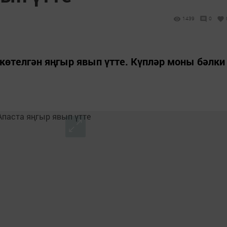
1439
0
 көтелгән яңгыр явып үтте. Күпләр моны бәлки