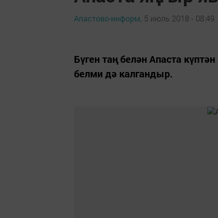
Апастово-информ,
5 июль 2018 - 08:49
Бүген таң белән Апаста күптән
белми дә калгандыр.