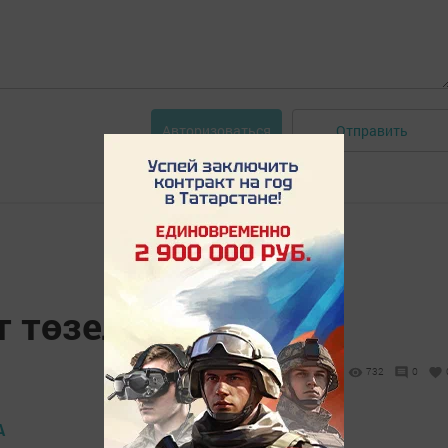
Отправить
Авторизоваться
т төзелеше бара
732
0