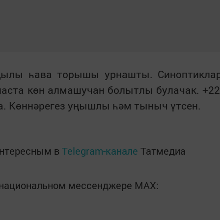
җылы һава торышы урнашты. Синоптикла
Апаста көн алмашучан болытлы булачак. +22
. Көннәрегез уңышлы һәм тыныч үтсен.
интересным в
Telegram-канале
Татмедиа
в национальном мессенджере MАХ: