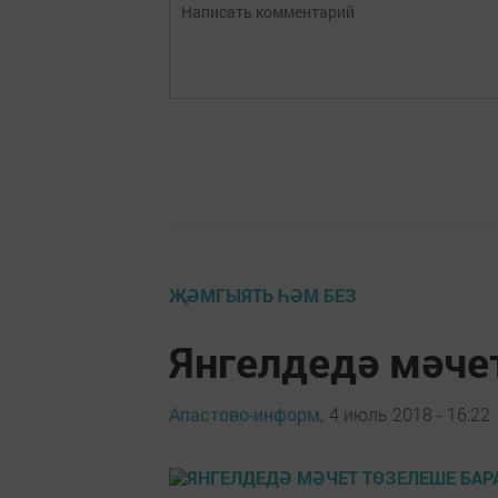
ҖӘМГЫЯТЬ ҺӘМ БЕЗ
Янгелдедә мәче
Апастово-информ,
4 июль 2018 - 16:22