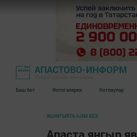
АПАСТОВО-ИНФОРМ
"Йолдыз" газетасы - Апас районы
Баш бит
Фотогалерея
Котлаулар
ҖӘМГЫЯТЬ ҺӘМ БЕЗ
Апаста яңгыр я