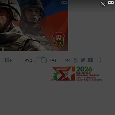
16+
РУС
ТАТ