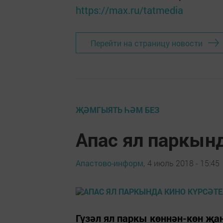
https://max.ru/tatmedia
Перейти на страницу новости
ҖӘМГЫЯТЬ ҺӘМ БЕЗ
Апас ял паркын
Апастово-информ,
4 июль 2018 - 15:45
Гүзәл ял паркы көннән-көн җа