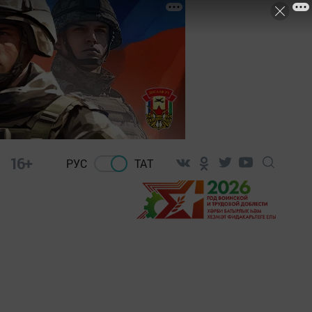
16+
РУС
ТАТ