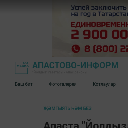
АПАСТОВО-ИНФОРМ
"Йолдыз" газетасы - Апас районы
Баш бит
Фотогалерея
Котлаулар
ҖӘМГЫЯТЬ ҺӘМ БЕЗ
Апаста "Йолдыз