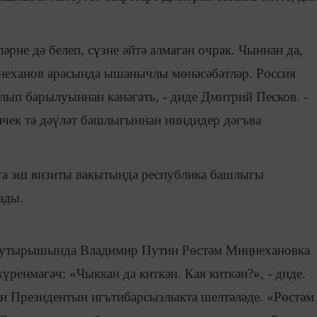
әрне дә белеп, сүзне әйтә алмаган очрак. Чыннан да,
неханов арасында ышанычлы мөнәсәбәтләр. Россия
лып барылуыннан канәгать, - диде Дмитрий Песков. -
ичек тә дәүләт башлыгыннан ниндидер дәгъва
га эш визиты вакытында республика башлыгы
ады.
 утырышында Владимир Путин Рөстәм Миңнехановка
күренмәгәч: «Чыккан да киткән. Кая киткән?», - диде.
ан Президентын игътибарсызлыкта шелтәләде. «Рөстәм