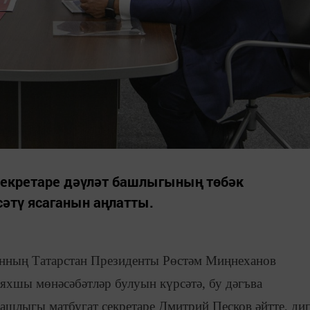
секретаре дәүләт башлыгының төбәк
әтү ясаганын аңлатты.
нның Татарстан Президенты Рөстәм Миңнеханов
яхшы мөнәсәбәтләр булуын күрсәтә, бу дәгъва
башлыгы матбугат секретаре Дмитрий Песков әйтте, ди