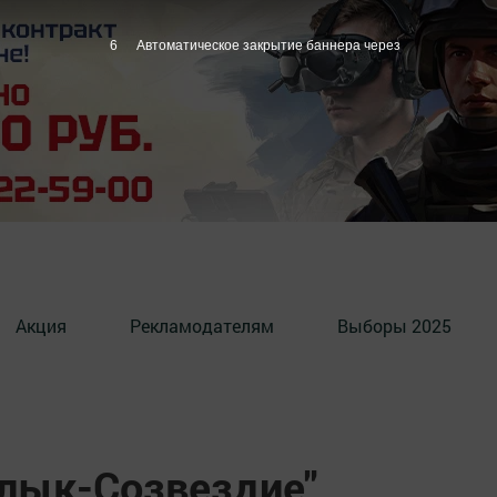
5
Автоматическое закрытие баннера через
Акция
Рекламодателям
Выборы 2025
лык-Созвездие"