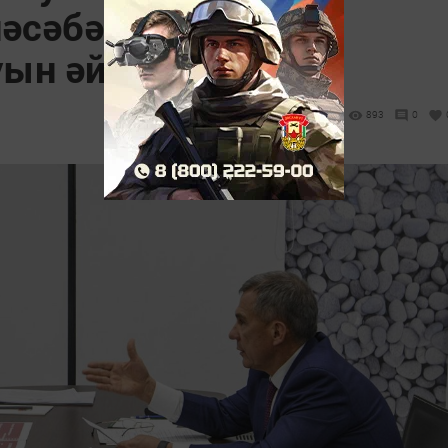
әсәбәтләрен бик
ын әйтте
893
0