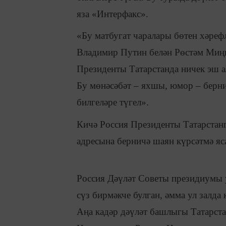
яза «Интерфакс».
«Бу матбугат чаралары бөтен хәрефл
Владимир Путин белән Рөстәм Миң
Президенты Татарстанда ничек эш а
Бу мөнәсәбәт – яхшы, юмор – берн
билгеләре түгел».
Кичә Россия Президенты Татарстан
адресына берничә шаян күрсәтмә яс
Россия Дәүләт Советы президиумы
сүз бирмәкче булган, әмма ул залда 
Аңа кадәр дәүләт башлыгы Татарст