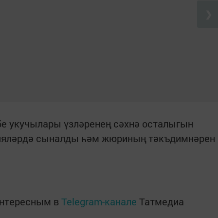
❯
бе укучылары үзләренең сәхнә осталыгын
цияләрдә сыналды һәм жюриның тәкъдимнәрен
интересным в
Telegram-канале
Татмедиа