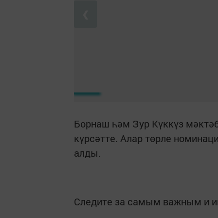
❮
Борнаш һәм Зур Күккүз мәктә
күрсәтте. Алар төрле номина
алды.
Следите за самым важным и 