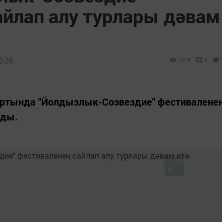
айлап алу турлары дәвам
6:26
1219
0
ртында "Йолдызлык-Созвездие" фестивалене
зды.