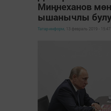
Миңнеханов мөн
ышанычлы булу
Татар-информ,
13 февраль 2019 - 15:47