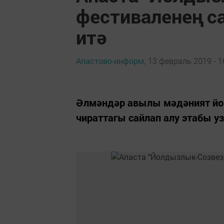
фестиваленең с
итә
Апастово-информ,
13 февраль 2019 - 1
Әлмәндәр авылы мәдәният йо
чираттагы сайлап алу этабы у