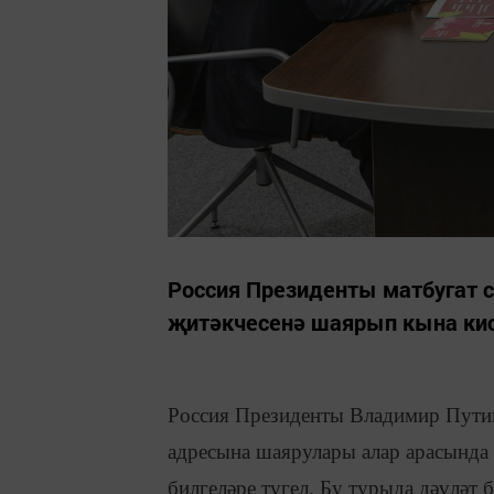
Россия Президенты матбугат 
җитәкчесенә шаярып кына кис
Россия Президенты Владимир Пути
адресына шаярулары алар арасында 
билгеләре түгел. Бу турыда дәүләт 