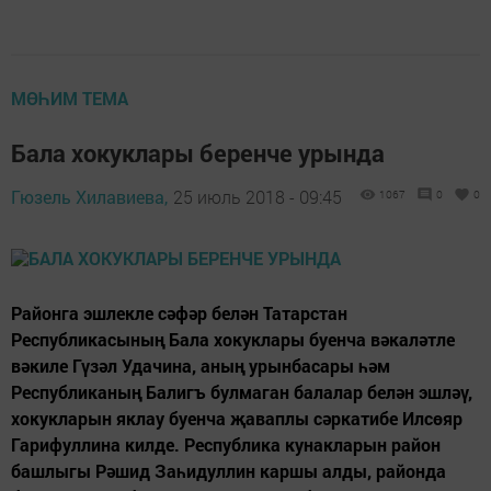
МӨҺИМ ТЕМА
Бала хокуклары беренче урында
Гюзель Хилавиева,
25 июль 2018 - 09:45
1067
0
0
Районга эшлекле сәфәр белән Татарстан
Республикасының Бала хокуклары буенча вәкаләтле
вәкиле Гүзәл Удачина, аның урынбасары һәм
Республиканың Балигъ булмаган балалар белән эшләү,
хокукларын яклау буенча җаваплы сәркатибе Илсөяр
Гарифуллина килде. Республика кунакларын район
башлыгы Рәшид Заһидуллин каршы алды, районда