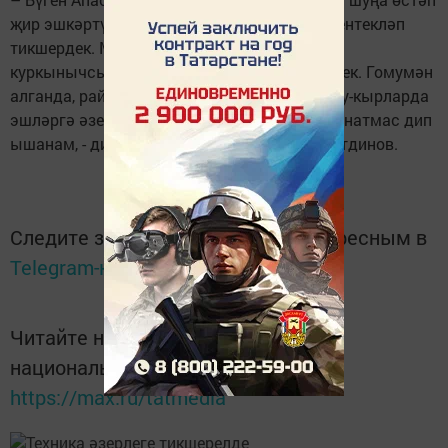
җир эшкәртү техникаларының әзерлеген җентекләп
тикшердек. Механизаторларга техника
куркынычсызлыгы таләпләрен дә җиткердек. Гомумән
алганда, райондагы барлык техника да басу-кырларда
эшләргә әзер. Тырыш, уңган Апас халкы сынатмас дип
ышанам, - дип югары бәя бирде Радик Зыятдинов.
Следите за самым важным и интересным в
Telegram-канале
Татмедиа
Читайте новости Татарстана в
национальном мессенджере MАХ:
https://max.ru/tatmedia