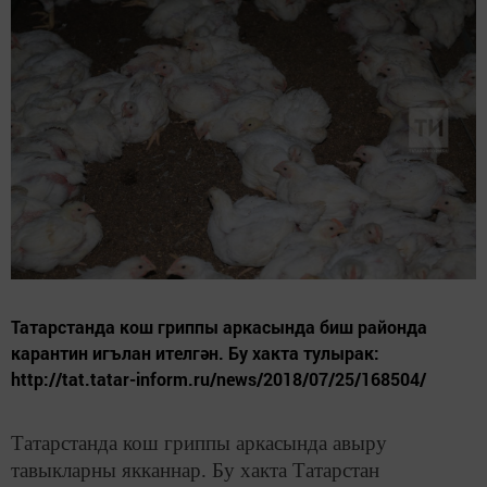
Татарстанда кош гриппы аркасында биш районда
карантин игълан ителгән. Бу хакта тулырак:
http://tat.tatar-inform.ru/news/2018/07/25/168504/
Татарстанда кош гриппы аркасында авыру
тавыкларны якканнар. Бу хакта Татарстан