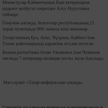
Министрлар Кабинетының Баш ветеринария
идарәсе матбугат секретаре Алсу Нуруллина
сөйләде.
Гомумән алганда, белгечләр республиканың 21
торак пунктында 900 чамасы кош якканнар.
Татарстанның Буа, Апас, Чүпрәле, Кайбыч һәм
Тәтеш районнарында карантин игълан ителгән.
Безнең республика белән Ульяновск һәм Чувашия
чигендә 7 ветеринар-полиция посты эшли башлады.
Мәгълүмат «Татар-информ»нан алынды.
Следите за самым важным и интересным в