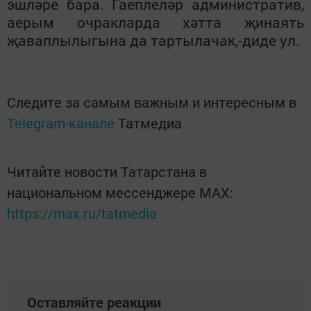
эшләре бара. Гаеплеләр административ,
аерым очракларда хәтта җинаять
җаваплылыгына да тартылачак,-диде ул.
Следите за самым важным и интересным в
Telegram-канале
Татмедиа
Читайте новости Татарстана в
национальном мессенджере MАХ:
https://max.ru/tatmedia
Оставляйте реакции