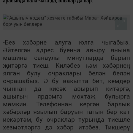
арасында бала-чага да, олылар да бар.
-Без хәбәрне алуга юлга чыгабыз.
Әйтелгән адрес буенча авыру янына
машина санаулы минутларда барып
җитәргә тиеш. Киләбез һәм хәбәрнең
ялган булу очраклары белән белән
очрашабыз. Ә бу вакытта бит, кемдер
чыннан да кисәк авырып китәргә,
ашыгыч ярдәмгә мохтаҗ булырга
мөмкин. Телефоннан кергән барлык
хәбәрләр язылып баруын тагын бер кат
искәртәм, бу очраклар турында тиешле
хезмәтләргә дә хәбәр итәбез. Тикшерү