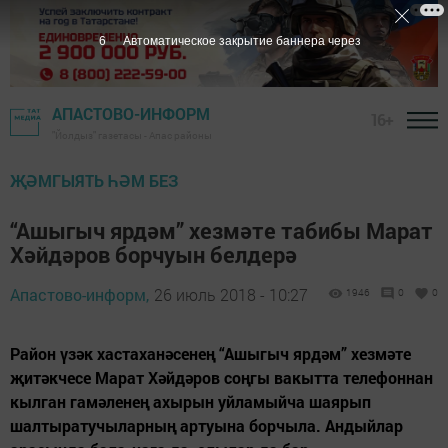
5
Автоматическое закрытие баннера через
АПАСТОВО-ИНФОРМ
16+
"Йолдыз" газетасы - Апас районы
ҖӘМГЫЯТЬ ҺӘМ БЕЗ
“Ашыгыч ярдәм” хезмәте табибы Марат
Хәйдәров борчуын белдерә
Апастово-информ,
26 июль 2018 - 10:27
1946
0
0
Район үзәк хастаханәсенең “Ашыгыч ярдәм” хезмәте
җитәкчесе Марат Хәйдәров соңгы вакытта телефоннан
кылган гамәленең ахырын уйламыйча шаярып
шалтыратучыларның артуына борчыла. Андыйлар