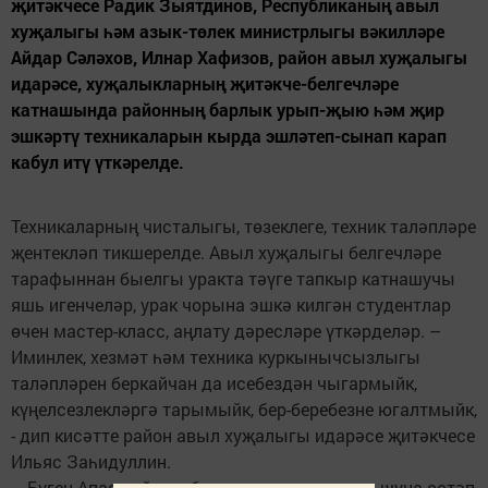
җитәкчесе Радик Зыятдинов, Республиканың авыл
хуҗалыгы һәм азык-төлек министрлыгы вәкилләре
Айдар Сәләхов, Илнар Хафизов, район авыл хуҗалыгы
идарәсе, хуҗалыкларның җитәкче-белгечләре
катнашында районның барлык урып-җыю һәм җир
эшкәртү техникаларын кырда эшләтеп-сынап карап
кабул итү үткәрелде.
Техникаларның чисталыгы, төзеклеге, техник таләпләре
җентекләп тикшерелде. Авыл хуҗалыгы белгечләре
тарафыннан быелгы уракта тәүге тапкыр катнашучы
яшь игенчеләр, урак чорына эшкә килгән студентлар
өчен мастер-класс, аңлату дәресләре үткәрделәр. –
Иминлек, хезмәт һәм техника куркынычсызлыгы
таләпләрен беркайчан да исебездән чыгармыйк,
күңелсезлекләргә тарымыйк, бер-беребезне югалтмыйк,
- дип кисәтте район авыл хуҗалыгы идарәсе җитәкчесе
Ильяс Заһидуллин.
– Бүген Апас районы буенча урып-җыю һәм шуңа өстәп