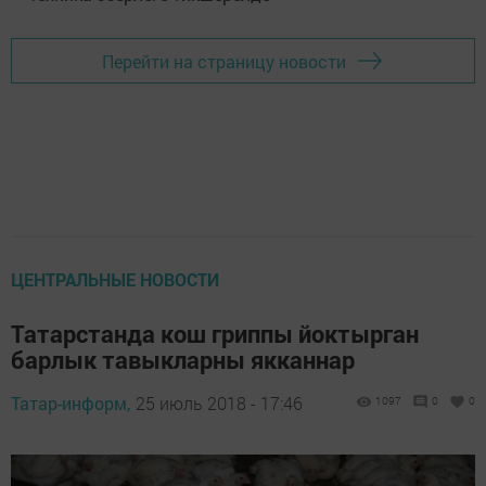
Перейти на страницу новости
ЦЕНТРАЛЬНЫЕ НОВОСТИ
Татарстанда кош гриппы йоктырган
барлык тавыкларны якканнар
Татар-информ,
25 июль 2018 - 17:46
1097
0
0