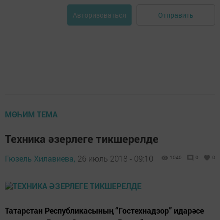
Отправить
Авторизоваться
МӨҺИМ ТЕМА
Техника әзерлеге тикшерелде
Гюзель Хилавиева,
26 июль 2018 - 09:10
1040
0
0
Татарстан Республикасының “Гостехнадзор” идарәсе