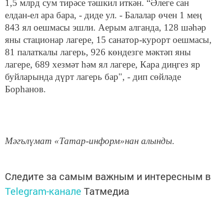
1,5 млрд сум тирәсе тәшкил иткән. “Әлеге сан
елдан-ел ара бара, - диде ул. - Балалар өчен 1 мең
843 ял оешмасы эшли. Аерым алганда, 128 шәһәр
яны стационар лагере, 15 санатор-курорт оешмасы,
81 палаткалы лагерь, 926 көндезге мәктәп яны
лагере, 689 хезмәт һәм ял лагере, Кара диңгез яр
буйларында дүрт лагерь бар", - дип сөйләде
Борһанов.
Мәгълүмат «Татар-информ»нан алынды.
Следите за самым важным и интересным в
Telegram-канале
Татмедиа