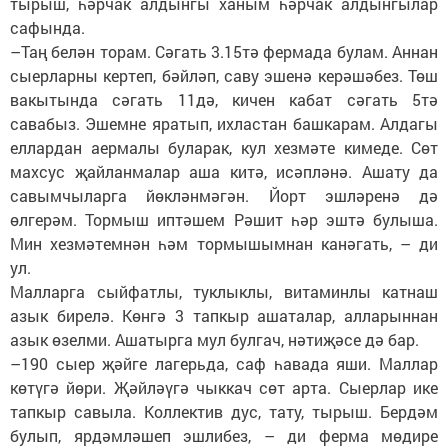
тырыш, һәрчак алдынгы ханым һәрчак алдынгылар
сафында.
–Таң белән торам. Сәгать 3.15тә фермада булам. Аннан
сыерларны кертеп, бәйләп, саву эшенә керәшәбез. Төш
вакытында сәгать 11дә, кичен кабат сәгать 5тә
савабыз. Эшемне яратып, ихластан башкарам. Алдагы
еллардан аермалы буларак, кул хезмәте кимеде. Сөт
махсус җайланмалар аша китә, исәпләнә. Ашату да
савымчыларга йөкләнмәгән. Йорт эшләренә дә
өлгерәм. Тормыш иптәшем Рәшит һәр эштә булыша.
Мин хезмәтемнән һәм тормышымнан канәгать, – ди
ул.
Малларга сыйфатлы, туклыклы, витаминлы катнаш
азык бирелә. Көнгә 3 тапкыр ашаталар, алларыннан
азык өзелми. Ашатырга мул булгач, нәтиҗәсе дә бар.
–190 сыер җәйге лагерьда, саф һавада яши. Маллар
көтүгә йөри. Җәйләүгә чыккач сөт арта. Сыерлар ике
тапкыр савыла. Коллектив дус, тату, тырыш. Бердәм
булып, ярдәмләшеп эшлибез, – ди ферма мөдире