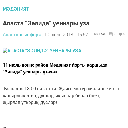
МӘДӘНИЯТ
Апаста “Зәлидә“ уеннары уза
Апастово-информ,
10 июль 2018 - 16:52
1648
0
0
11 июль көнне район Мәдәният йорты каршыда
“Зәлидә“ уеннары үтәчәк
Башлана:18.00 сәгатьтә. Җәйге матур кичләрне истә
калырлык итеп, дуслар, якыннар белән биеп,
җырлап үткәрик, дуслар!