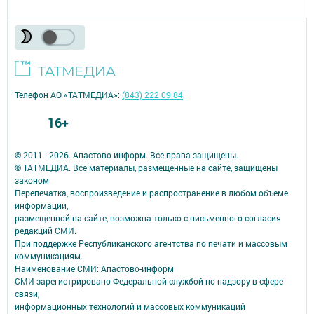
Телефон АО «ТАТМЕДИА»:
(843) 222 09 84
16+
© 2011 - 2026. Апастово-информ. Все права защищены.
© ТАТМЕДИА. Все материалы, размещенные на сайте, защищены
законом.
Перепечатка, воспроизведение и распространение в любом объеме
информации,
размещенной на сайте, возможна только с письменного согласия
редакций СМИ.
При поддержке Республиканского агентства по печати и массовым
коммуникациям.
Наименование СМИ: Апастово-информ
СМИ зарегистрировано Федеральной службой по надзору в сфере
связи,
информационных технологий и массовых коммуникаций