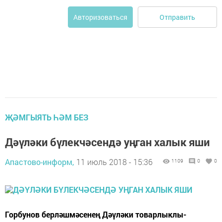
Отправить
Авторизоваться
ҖӘМГЫЯТЬ ҺӘМ БЕЗ
Дәүләки бүлекчәсендә уңган халык яши
Апастово-информ,
11 июль 2018 - 15:36
1109
0
0
Горбунов берләшмәсенең Дәүләки товарлыклы-