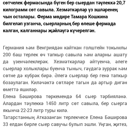
сөтчелек фермасында бүген бер сыердан тәүлеккә 20,7
килограмм сөт савыла. Хезмәткәрләр үз эшләренең
чын осталары. Ферма мөдире Тамара Кошкина
билгеләп узганча, сыерларның бер өлеше фермада
калган, калганнары җәйләүгә күчерелгән.
Германия һәм Венгриядән кайткан голштейн токымлы
200 баш терлек өч тапкыр савыла һәм аларны ашату
да үзенчәлеклерәк. Хезмәткәрләр әйтүенчә, әлеге
сыерлар холыклары буенча тыныч, гәүдәгә зуррак һәм
сөтне дә күбрәк бирә. Әлегә сыерлар бер генә тапкыр
бозаулаган. Киләчәктә сөтләре тагын да артыр дигән
өметтә яшиләр.
Елена Бәширова төркемендә 64 сыер тәрбияләнә.
Алардан тәүлеккә 1450 литр сөт савыла, бер сыерга
якынча 22-23 литр туры килә.
Татарстанның Атказанган терлекчесе Елена Бәширова
33 елдан бирле сыер савучы булып эшли. Уңган, җитез,