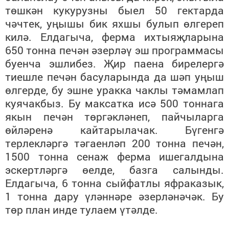
төшкән кукурузны быел 50 гектарда
чәчтек, уңышы бик яхшы булып өлгереп
килә. Елдагыча, ферма ихтыяҗларына
650 тонна печән әзерләү эш программасы
буенча эшлибез. Җир паена бирелергә
тиешле печән басуларында да шәп уңыш
өлгерде, бу эшне уракка чаклы тәмамлап
куячакбыз. Бу максатка исә 500 тоннага
якын печән төргәкләнеп, пайчыларга
өйләренә кайтарылачак. Бүгенгә
терлекләргә тәгаенләп 200 тонна печән,
1500 тонна сенаж ферма ишегалдына
эскертләргә өелде, базга салынды.
Елдагыча, 6 тонна сыйфатлы яфраказык,
1 тонна дару үләннәре әзерләнәчәк. Бу
төр план инде тулаем үтәлде.