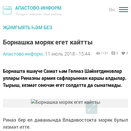
АПАСТОВО-ИНФОРМ
16+
"Йолдыз" газетасы - Апас районы
ҖӘМГЫЯТЬ ҺӘМ БЕЗ
Борнашка моряк егет кайтты
Апастово-информ,
11 июль 2018 - 15:44
1121
0
0
Борнашта яшәүче Самат һәм Гөлназ Шәйхетдиновлар
уллары Риназны армия сафларыннан каршы алдылар.
Тырыш, хезмәт сөючән егет солдатта да сынатмады.
Риназ бер ел дәвамында Владивостокта моряк булып
хезмәт итте.