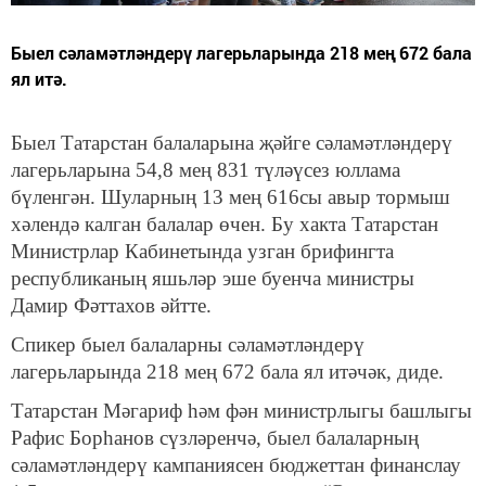
Быел сәламәтләндерү лагерьларында 218 мең 672 бала
ял итә.
Быел Татарстан балаларына җәйге сәламәтләндерү
лагерьларына 54,8 мең 831 түләүсез юллама
бүленгән. Шуларның 13 мең 616сы авыр тормыш
хәлендә калган балалар өчен. Бу хакта Татарстан
Министрлар Кабинетында узган брифингта
республиканың яшьләр эше буенча министры
Дамир Фәттахов әйтте.
Спикер быел балаларны сәламәтләндерү
лагерьларында 218 мең 672 бала ял итәчәк, диде.
Татарстан Мәгариф һәм фән министрлыгы башлыгы
Рафис Борһанов сүзләренчә, быел балаларның
сәламәтләндерү кампаниясен бюджеттан финанслау