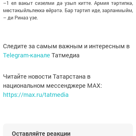
–1 ел вакыт сизелми дә узып китте. Армия тәртипкә,
мөстәкыйльлеккә өйрәтә. Бар тәртип иде, зарланмыйм,
– ди Риназ үзе.
Следите за самым важным и интересным в
Telegram-канале
Татмедиа
Читайте новости Татарстана в
национальном мессенджере MАХ:
https://max.ru/tatmedia
Оставляйте реакции