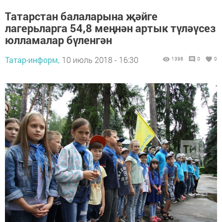
Татарстан балаларына җәйге
лагерьларга 54,8 меңнән артык түләүсез
юлламалар бүленгән
Татар-информ,
10 июль 2018 - 16:30
1398
0
0