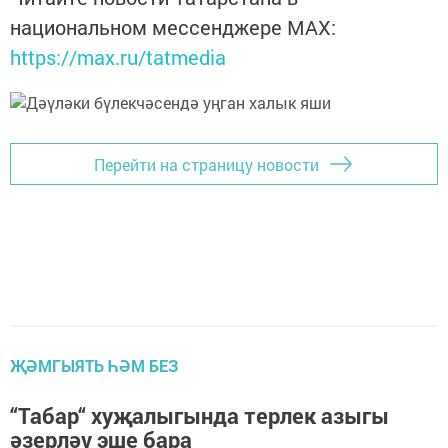
национальном мессенджере MАХ:
https://max.ru/tatmedia
Перейти на страницу новости
ҖӘМГЫЯТЬ ҺӘМ БЕЗ
“Табар“ хуҗалыгында терлек азыгы
әзерләү эше бара