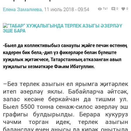
Елена Замалиева,
11 июль 2018 - 09:54
741
0
0
-Быел да коллективыбыз санаулы җәйге печән өстенең
кадерен бик белә,-дип үз фикерләре белән бүлеште
хуҗалык җитәкчесе, Татарстанның атказанган авыл
хуҗалыгы хезмәткәре Фәһим Ибәтуллин.
–Без терлек азыгын ел ярымга җитәрлек
итеп әзерләү яклы. Бабайларча әйтсәк,
запас кесәне беркайчан да тишми ул.
Быел 5500 тонна сенаж-силос әзерләү эш
графигы булдырылды. Берара кукуруз
чәчми торган идек, терлек азыгын
баланслау өчен анысы да кирәк, онытыла