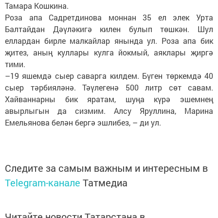
Тамара Кошкина.
Роза апа Садретдинова моннан 35 ел элек Урта
Балтайдан Дәүләкигә килен булып төшкән. Шул
еллардан бирле малкайлар янында ул. Роза апа бик
җитез, аның куллары кулга йокмый, аяклары җиргә
тими.
–19 яшемдә сыер саварга килдем. Бүген төркемдә 40
сыер тәрбияләнә. Тәүлегенә 500 литр сөт савам.
Хайваннарны бик яратам, шуңа күрә эшемнең
авырлыгын да сизмим. Алсу Яруллина, Марина
Емельянова белән бергә эшлибез, – ди ул.
Следите за самым важным и интересным в
Telegram-канале
Татмедиа
Читайте новости Татарстана в