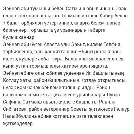
Зәйнәп әби тумышы белән Сатмыш авылыннан. Озак
еллар колхозда эшләгән. Тормыш иптәше Кәбир белән
7 бала тәрбияләп үстергәннәр, аларга белем, һөнәр
биргәннәр, тормышта үз урыннарын табарга
булышканнар.
Зәйнәп әби бүген Апаста улы Заһит, килене Гөлфия
тәрбиясендә, олы хасияттә яши. Әбинең колаклары
ишетә, күзләре әйбәт күрә. Балалары янәшәсендә еш
кына узган тормыш юлы хатирәләрен яңарта.
Зәйнәп әбигә олы юбилее уңаеннан Ил башлыгының
Котлау хаты, район башлыгының Котлау открыткасы,
бүләк һәм чәчәк бәйләме тапшырылды. Район
башкарма комитеты җитәкчесе урынбасары Луиза
Сафина, Сатмыш авыл җирлеге башлыгы Равилә
Сибгатова, район ветераннар Советы җитәкчесе Гөлнур
Насыйбуллина әбине котлап, иң изге теләкләрен
җиткерделәр.