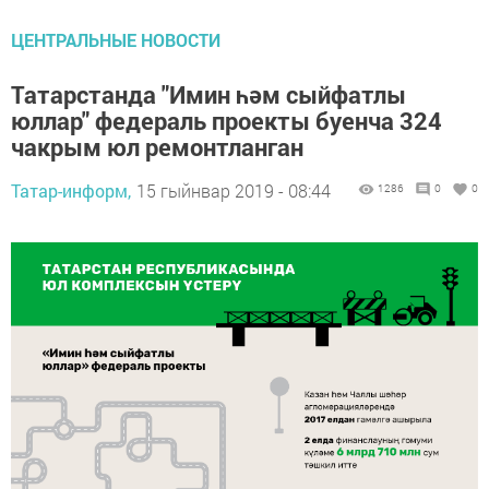
ЦЕНТРАЛЬНЫЕ НОВОСТИ
Татарстанда "Имин һәм сыйфатлы
юллар" федераль проекты буенча 324
чакрым юл ремонтланган
Татар-информ,
15 гыйнвар 2019 - 08:44
1286
0
0