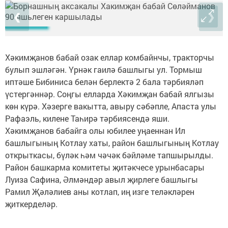
❮
❯
Хәкимҗанов бабай озак еллар комбайнчы, тракторчы
булып эшләгән. Үрнәк гаилә башлыгы ул. Тормыш
иптәше Бибиниса белән берлектә 2 бала тәрбияләп
үстергәннәр. Соңгы елларда Хәкимҗан бабай ялгызы
көн күрә. Хәзерге вакытта, авыру сәбәпле, Апаста улы
Рафаэль, килене Таһирә тәрбиясендә яши.
Хәкимҗанов бабайга олы юбилее уңаеннан Ил
башлыгының Котлау хаты, район башлыгының Котлау
открыткасы, бүләк һәм чәчәк бәйләме тапшырылды.
Район башкарма комитеты җитәкчесе урынбасары
Луиза Сафина, Әлмәндәр авыл җирлеге башлыгы
Рамил Җәләлиев аны котлап, иң изге теләкләрен
җиткерделәр.