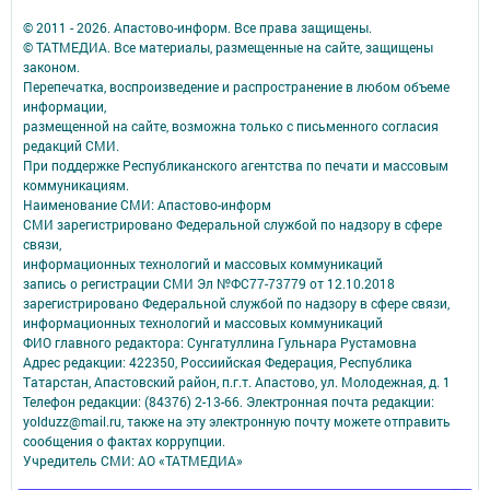
© 2011 - 2026. Апастово-информ. Все права защищены.
© ТАТМЕДИА. Все материалы, размещенные на сайте, защищены
законом.
Перепечатка, воспроизведение и распространение в любом объеме
информации,
размещенной на сайте, возможна только с письменного согласия
редакций СМИ.
При поддержке Республиканского агентства по печати и массовым
коммуникациям.
Наименование СМИ: Апастово-информ
СМИ зарегистрировано Федеральной службой по надзору в сфере
связи,
информационных технологий и массовых коммуникаций
запись о регистрации СМИ Эл №ФС77-73779 от 12.10.2018
зарегистрировано Федеральной службой по надзору в сфере связи,
информационных технологий и массовых коммуникаций
ФИО главного редактора: Сунгатуллина Гульнара Рустамовна
Адрес редакции: 422350, Россиийская Федерация, Республика
Татарстан, Апастовский район, п.г.т. Апастово, ул. Молодежная, д. 1
Телефон редакции: (84376) 2-13-66. Электронная почта редакции:
yolduzz@mail.ru, также на эту электронную почту можете отправить
сообщения о фактах коррупции.
Учредитель СМИ: АО «ТАТМЕДИА»