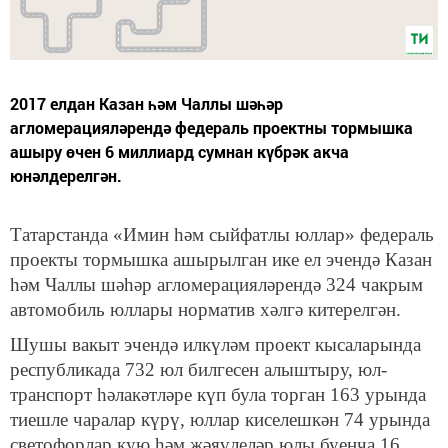
2017 елдан Казан һәм Чаллы шәһәр
агломерацияләрендә федераль проектны тормышка
ашыру өчен 6 миллиард сумнан күбрәк акча
юнәлдерелгән.
Татарстанда «Имин һәм сыйфатлы юллар» федераль
проекты тормышка ашырылган ике ел эчендә Казан
һәм Чаллы шәһәр агломерацияләрендә 324 чакрым
автомобиль юллары норматив хәлгә китерелгән.
Шушы вакыт эчендә илкүләм проект кысаларында
республикада 732 юл билгесен алыштыру, юл-
транспорт һәлакәтләре күп була торган 163 урында
тиешле чаралар күрү, юллар киселешкән 74 урында
светофорлар кую һәм җәяүлеләр юлы буенча 16