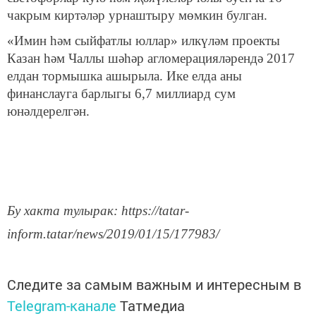
чакрым киртәләр урнаштыру мөмкин булган.
«Имин һәм сыйфатлы юллар» илкүләм проекты
Казан һәм Чаллы шәһәр агломерацияләрендә 2017
елдан тормышка ашырыла. Ике елда аны
финанслауга барлыгы 6,7 миллиард сум
юнәлдерелгән.
Бу хакта тулырак: https://tatar-
inform.tatar/news/2019/01/15/177983/
Следите за самым важным и интересным в
Telegram-канале
Татмедиа