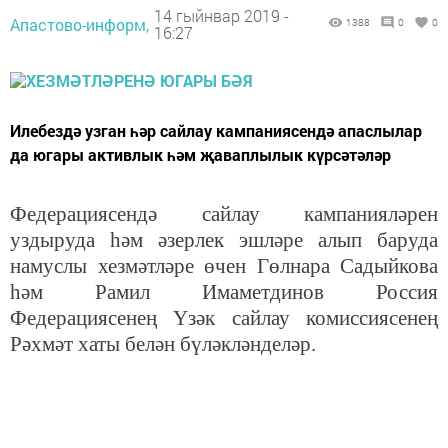
14 гыйнвар 2019 -
Апастово-информ,
1388
0
0
16:27
Илебездә узган һәр сайлау кампаниясендә апаслылар
да югары активлык һәм җаваплылык күрсәтәләр
Федерациясендә сайлау кампанияләрен
уздыруда һәм әзерлек эшләре алып баруда
намуслы хезмәтләре өчен Гөлнара Садыйкова
һәм Рамил Имаметдинов Россия
Федерациясенең Үзәк сайлау комиссиясенең
Рәхмәт хаты белән бүләкләнделәр.