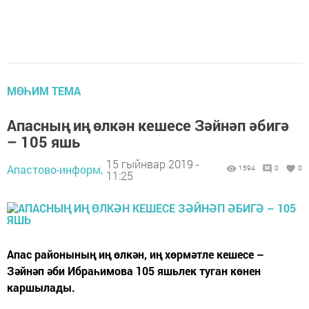
МӨҺИМ ТЕМА
Апасның иң өлкән кешесе Зәйнәп әбигә
– 105 яшь
15 гыйнвар 2019 -
Апастово-информ,
1594
0
0
11:25
Апас районының иң өлкән, иң хөрмәтле кешесе –
Зәйнәп әби Ибраһимова 105 яшьлек туган көнен
каршылады.