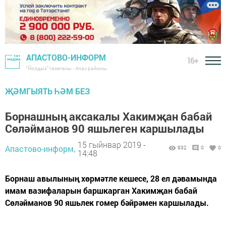
АПАСТОВО-ИНФОРМ
16+
"Йолдыз" газетасы - Апас районы
ҖӘМГЫЯТЬ ҺӘМ БЕЗ
Борнашның аксакалы Хакимҗан бабай
Сөләйманов 90 яшьлеген каршылады
15 гыйнвар 2019 -
Апастово-информ,
932
0
0
14:48
Борнаш авылының хөрмәтле кешесе, 28 ел дәвамында
имам вазифаларын баршкарган Хакимҗан бабай
Сөләйманов 90 яшьлек гомер бәйрәмен каршылады.