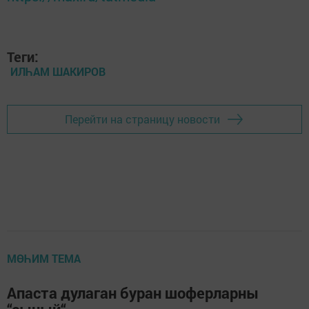
Теги:
ИЛҺАМ ШАКИРОВ
Перейти на страницу новости
МӨҺИМ ТЕМА
Апаста дулаган буран шоферларны