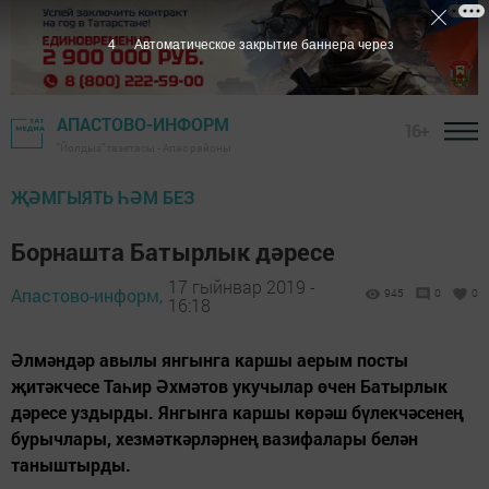
3
Автоматическое закрытие баннера через
АПАСТОВО-ИНФОРМ
16+
"Йолдыз" газетасы - Апас районы
ҖӘМГЫЯТЬ ҺӘМ БЕЗ
Борнашта Батырлык дәресе
17 гыйнвар 2019 -
Апастово-информ,
945
0
0
16:18
Әлмәндәр авылы янгынга каршы аерым посты
җитәкчесе Таһир Әхмәтов укучылар өчен Батырлык
дәресе уздырды. Янгынга каршы көрәш бүлекчәсенең
бурычлары, хезмәткәрләрнең вазифалары белән
таныштырды.