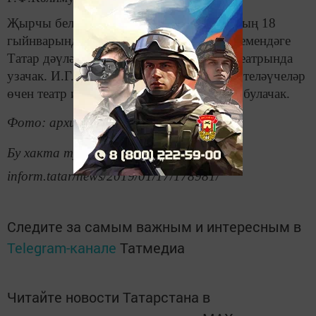
Җырчы белән хушлашу чарасы 2019 елның 18
гыйнварында 11.00 сәгатьтә М.Җәлил исемендәге
Татар дәүләт академия опера һәм балет театрында
узачак. И.Г.Шакиров белән хушлашырга теләүчеләр
өчен театр ишекләре 9.00 сәгатьтән ачык булачак.
Фото: архив/Салават Камалетдинов
Бу хакта тулырак: https://tatar-
inform.tatar/news/2019/01/17/178981/
Следите за самым важным и интересным в
Telegram-канале
Татмедиа
Читайте новости Татарстана в