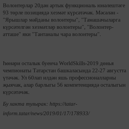
Волонтерлар 20дән артык функциональ юнәлештәге
93 төрле позициядә хезмәт күрсәтәчәк. Мәсәлән -
"Ярышлар мәйданы волонтеры", "Тамашачыларга
күрсәтелгән хезмәтләр волонтеры", "Волонтер-
атташе" яки "Тантаналы чара волонтеры".
Һөнәри осталык буенча WorldSkills-2019 дөнья
чемпионаты Татарстан башкаласында 22-27 августта
үтәчәк. Ул 60лап илдән яшь профессионалларны
җыячак, алар барлыгы 56 компетенциядә осталыгын
күрсәтәчәк.
Бу хакта тулырак: https://tatar-
inform.tatar/news/2019/01/17/178933/