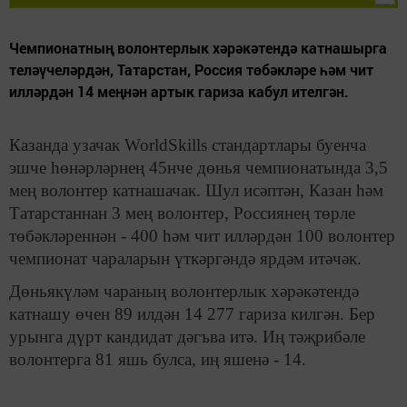
Чемпионатның волонтерлык хәрәкәтендә катнашырга
теләүчеләрдән, Татарстан, Россия төбәкләре һәм чит
илләрдән 14 меңнән артык гариза кабул ителгән.
Казанда узачак WorldSkills стандартлары буенча
эшче һөнәрләрнең 45нче дөнья чемпионатында 3,5
мең волонтер катнашачак. Шул исәптән, Казан һәм
Татарстаннан 3 мең волонтер, Россиянең төрле
төбәкләреннән - 400 һәм чит илләрдән 100 волонтер
чемпионат чараларын үткәргәндә ярдәм итәчәк.
Дөньякүләм чараның волонтерлык хәрәкәтендә
катнашу өчен 89 илдән 14 277 гариза килгән. Бер
урынга дүрт кандидат дәгъва итә. Иң тәҗрибәле
волонтерга 81 яшь булса, иң яшенә - 14.