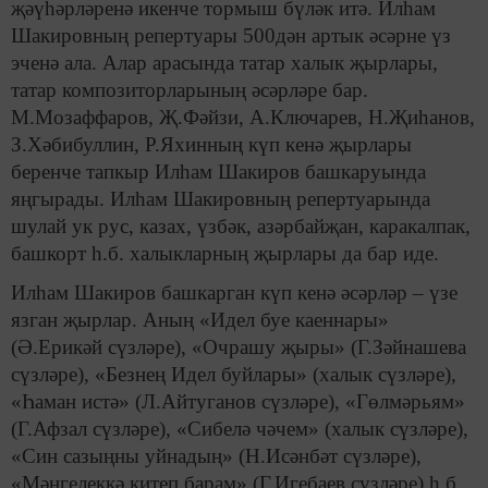
җәүһәрләренә икенче тормыш бүләк итә. Илһам
Шакировның репертуары 500дән артык әсәрне үз
эченә ала. Алар арасында татар халык җырлары,
татар композиторларының әсәрләре бар.
М.Мозаффаров, Җ.Фәйзи, А.Ключарев, Н.Җиһанов,
З.Хәбибуллин, Р.Яхинның күп кенә җырлары
беренче тапкыр Илһам Шакиров башкаруында
яңгырады. Илһам Шакировның репертуарында
шулай ук рус, казах, үзбәк, азәрбайҗан, каракалпак,
башкорт һ.б. халыкларның җырлары да бар иде.
Илһам Шакиров башкарган күп кенә әсәрләр – үзе
язган җырлар. Аның «Идел буе каеннары»
(Ә.Ерикәй сүзләре), «Очрашу җыры» (Г.Зәйнашева
сүзләре), «Безнең Идел буйлары» (халык сүзләре),
«Һаман истә» (Л.Айтуганов сүзләре), «Гөлмәрьям»
(Г.Афзал сүзләре), «Сибелә чәчем» (халык сүзләре),
«Син сазыңны уйнадың» (Н.Исәнбәт сүзләре),
«Мәңгелеккә китеп барам» (Г.Игебаев сүзләре) һ.б.