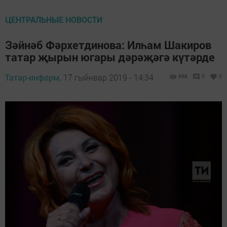
ЦЕНТРАЛЬНЫЕ НОВОСТИ
Зәйнәб Фәрхетдинова: Илһам Шакиров
татар җырын югары дәрәҗәгә күтәрде
Татар-информ,
17 гыйнвар 2019 - 14:34
668
0
0