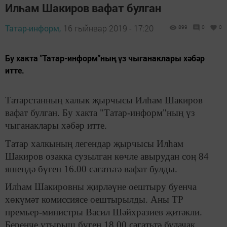
Илһам Шакиров вафат булган
Татар-информ,
16 гыйнвар 2019 - 17:20
899
0
0
Бу хакта "Татар-информ"ның үз чыганаклары хәбәр
итте.
Татарстанның халык җырчысы Илһам Шакиров
вафат булган. Бу хакта "Татар-информ"ның үз
чыганаклары хәбәр итте.
Татар халкының легендар җырчысы Илһам
Шакиров озакка сузылган көчле авырудан соң 84
яшендә бүген 16.00 сәгатьтә вафат булды.
Илһам Шакировны җирләүне оештыру буенча
хөкүмәт комиссиясе оештырылды. Аны ТР
премьер-министры Васил Шәйхразиев җитәкли.
Беренче утырыш бүген 18.00 сәгатьтә булачак.