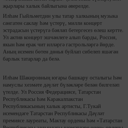
җырлары халык байлыгына әверелде.
Илһам Гыйльметдин улы татар халкының музыка
сәнгатен саклау һәм үстерү, милли концерт
эстрадасын үстерүгә бәяләп бетергесез өлеш кертте.
Ул актив концерт эшчәнлеге алып барды, Россия,
якын һәм ерак чит илләргә гастрольләргә йөрде.
Аның исемен бөтен дөнья буйлап сибелеп яшәгән
барлык татарлар да белә.
Илһам Шакировның югары башкару осталыгы һәм
намуслы хезмәте дәүләт бүләкләре белән билгеләп
үтелде. Ул Россия Федерациясе, Татарстан
Республикасы һәм Каракалпакстан
Республикасының халык артисты, Г.Тукай
исемендәге Татарстан Республикасы Дәүләт
премиясе лауреаты, Мактау ордены һәм «Татарстан
Республикасы алдындагы хезмәтләре өчен» ордены,