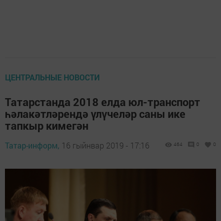
ЦЕНТРАЛЬНЫЕ НОВОСТИ
Татарстанда 2018 елда юл-транспорт
һәлакәтләрендә үлүчеләр саны ике
тапкыр кимегән
Татар-информ,
16 гыйнвар 2019 - 17:16
464
0
0