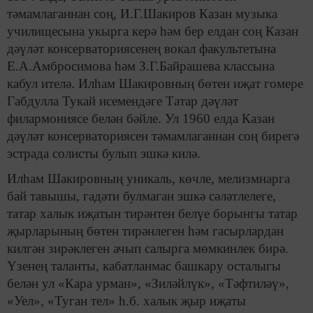
тәмамлаганнан соң, И.Г.Шакиров Казан музыка
училищесына укырга керә һәм бер елдан соң Казан
дәүләт консерваториясенең вокал факультетына
Е.А.Амбросимова һәм З.Г.Байрашева классына
кабул ителә. Илһам Шакировның бөтен иҗат гомере
Габдулла Тукай исемендәге Татар дәүләт
филармониясе белән бәйле. Ул 1960 елда Казан
дәүләт консерваториясен тәмамлаганнан соң бирегә
эстрада солисты булып эшкә килә.
Илһам Шакировның уникаль, көчле, мелизмнарга
бай тавышы, гадәти булмаган эшкә сәләтлелеге,
татар халык иҗатын тирәнтен белүе борынгы татар
җырларының бөтен тирәнлеген һәм гасырлардан
килгән зирәклеген ачып салырга мөмкинлек бирә.
Үзенең таланты, кабатланмас башкару осталыгы
белән ул «Кара урман», «Зиләйлүк», «Тәфтиләү»,
«Уел», «Туган тел» һ.б. халык җыр иҗаты