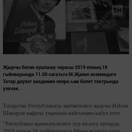
Җырчы белән хушлашу чарасы 2019 елның 18
гыйнварында 11.00 сәгатьтә М.Җәлил исемендәге
Татар дәүләт академия опера һәм балет театрында
узачак.
Татарстан Республикасы җитәкчелеге җырчы Илһам
Шакиров вафаты уңаеннан кайгынамә кабул итте.
"Республика җәмәгатьчелеге зур югалту кичерде.
2019 елның 16 гыйнварында 84нче яшендә татар