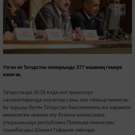
Узган ел Татарстан юлларында 377 кешенең гомере
өзелгән.
Татарстанда 2018 елда юл-транспорт
һәлакәтләрендә үлүчеләр саны ике тапкыр кимегән.
Бу турыда бүген Татарстан Хөкүмәтенең юл хәрәкәте
иминлеген тәэмин итү буенча комиссиясе
утырышында республика Премьер-министры
урынбасары Шамил Гафаров сөйләде.