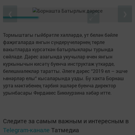
❮
❯
Тормыштагы гыйбрәтле хәлләрдә, ут белән бәйле
фаҗигаларда янгын сүндерүчеләрнең төрле
вакытларда күрсәткән батырлыклары турында
сөйләде. Дәрес азагында укучылар өчен янгын
куркынычын кисәтү буенча инструктаж үткәрде,
белешмәлекләр таратты. Әлеге дәрес “2019 ел – эшче
һөнәрләр елы“ кысаларында узды. Бу хакта Борнаш
урта мәктәбенең тәрбия эшләре буенча директор
урынбасары Фирдәвес Бикмурзина хәбәр итте.
Следите за самым важным и интересным в
Telegram-канале
Татмедиа