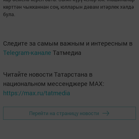
көрттән чыкканнан соң, юлларын дәвам итәрлек хәлдә
була.
Следите за самым важным и интересным в
Telegram-канале
Татмедиа
Читайте новости Татарстана в
национальном мессенджере MАХ:
https://max.ru/tatmedia
Перейти на страницу новости