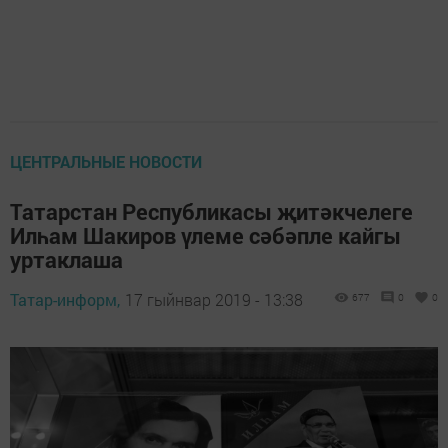
ЦЕНТРАЛЬНЫЕ НОВОСТИ
Татарстан Республикасы җитәкчелеге
Илһам Шакиров үлеме сәбәпле кайгы
уртаклаша
Татар-информ,
17 гыйнвар 2019 - 13:38
677
0
0