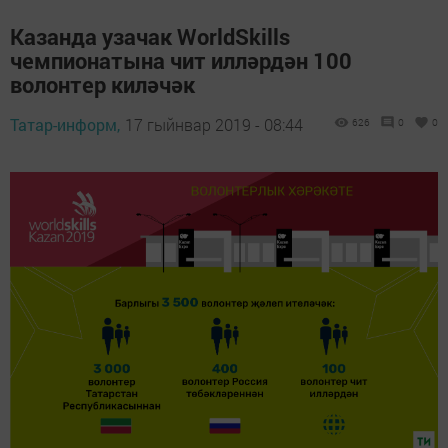
Казанда узачак WorldSkills
чемпионатына чит илләрдән 100
волонтер киләчәк
Татар-информ,
17 гыйнвар 2019 - 08:44
626
0
0