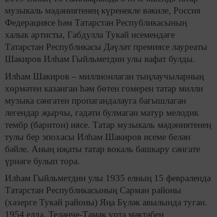
музыкаль мәдәниятенең күренекле вәкиле, Россия
Федерациясе һәм Татарстан Республикасының
халык артисты, Габдулла Тукай исемендәге
Татарстан Республикасы Дәүләт премиясе лауреаты
Шакиров Илһам Гыйльметдин улы вафат булды.
Илһам Шакиров – миллионлаган тыңлаучыларның
хөрмәтен казанган һәм бөтен гомерен татар милли
музыка сәнгатен пропагандалауга багышлаган
легендар җырчы, гадәти булмаган матур мелодик
тембр (баритон) иясе. Татар музыкаль мәдәниятенең
тулы бер эпохасы Илһам Шакиров исеме белән
бәйле. Аның иҗаты татар вокаль башкару сәнгате
үрнәге булып тора.
Илһам Гыйльметдин улы 1935 елның 15 февралендә
Татарстан Республикасының Сарман районы
(хәзерге Тукай районы) Яңа Бүләк авылында туган.
1954 елда, Теләнче-Тамак урта мәктәбен