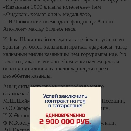
«Казанның 1000 еллыгы истәлегенә» һәм
«Фидакарь хезмәт өчен» медальләре,
П.И.Чайковский исемендәге фондның «Алтын
Аполлон» мактау билгесе иясе.
Илһам Шакиров бөтен җаны-тәне белән туган илен
яратты, ул бөтен халыкның яраткан җырчысы, татар
халкының милли казанышы һәм горурлыгы иде. Үз
таланты, иҗат үзенчәлеге һәм искиткеч җырлары
белән ул миллионлаган кешеләрнең эчкерсез
мәхәббәтен казанды.
Аның якты истәлеге күңелләребездә мәңге
сакланачак", - диелә Р.Н.Миңнеханов,
М.Ш.Шәймиев, Ф.Х.Мөхәммәтшин, А.В.Песошин,
Ә.Ә.Сәфәров, В.Г.Шәйхразиев, И.Р.Метшин,
И.Х.Әюпова, Р.И.Вәлиев, Ф.М. Камаев,
Ф.М.Хөснуллин, К.Н.Нуруллин, Р.К.Абдуллин,
Р.Ф.Кәлимуллин кул куйган некрологта.