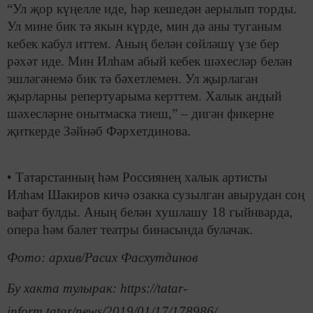
“Ул җор күңелле иде, һәр кешедән аерылып торды.
Ул мине бик тә якын күрде, мин дә аны туганым
кебек кабул иттем. Аның белән сөйләшү үзе бер
рәхәт иде. Мин Илһам абый кебек шәхесләр белән
эшләгәнемә бик тә бәхетлемен. Ул җырлаган
җырларны репертуарыма керттем. Халык андый
шәхесләрне онытмаска тиеш,” – дигән фикерне
җиткерде Зәйнәб Фәрхетдинова.
• Татарстанның һәм Россиянең халык артисты
Илһам Шакиров кичә озакка сузылган авырудан соң
вафат булды. Аның белән хушлашу 18 гыйнварда,
опера һәм балет театры бинасында булачак.
Фото: архив/Расих Фасхутдинов
Бу хакта тулырак: https://tatar-
inform.tatar/news/2019/01/17/178986/