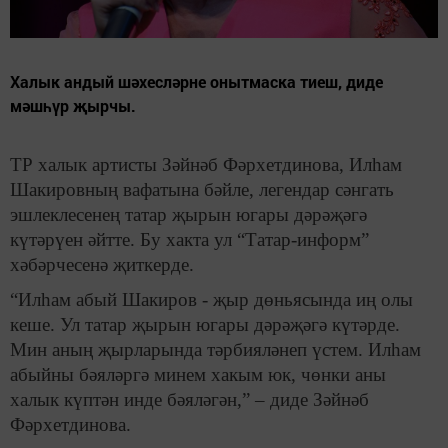
Халык андый шәхесләрне онытмаска тиеш, диде
мәшһүр җырчы.
ТР халык артисты Зәйнәб Фәрхетдинова, Илһам
Шакировның вафатына бәйле, легендар сәнгать
эшлеклесенең татар җырын югары дәрәҗәгә
күтәрүен әйтте. Бу хакта ул “Татар-информ”
хәбәрчесенә җиткерде.
“Илһам абый Шакиров - җыр дөньясында иң олы
кеше. Ул татар җырын югары дәрәҗәгә күтәрде.
Мин аның җырларында тәрбияләнеп үстем. Илһам
абыйны бәяләргә минем хакым юк, чөнки аны
халык күптән инде бәяләгән,” – диде Зәйнәб
Фәрхетдинова.