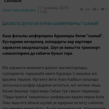
“сыный“
17 гыйнвар 2019 -
Апастово-информ,
1430
0
0
11:00
Кыш фасылы шоферларны бураннары белән “сыный“.
Күз күреме начарлану, юллардагы кар көртләре
хәрәкәтне авырлаштыра. Шул ук вакытта транспорт
һәлакәтләренә дә сәбәпче булып тора.
Юл хәрәкәте иминлеге дәүләт инспекторлары
сүзләренчә, чәршәмбе көнге буранда 2 машина юл
крыена төшкән. Иртәнге якта Апас-Кайбыч юлында
хатын-кыз шофер идарәне югалтып, юл читенә төшә.
Кичке бишләр тирәсендә Сабан туе тавын төшкәндә
“Лада-гранта“ машинасы шоферына ярдәм кирәк була.
Олы яшьтәге абзый шулай ук идарәне югалту сәбәпле,
кар өеменә кереп бата. Зыян күрүчеләр юк. Машиналар