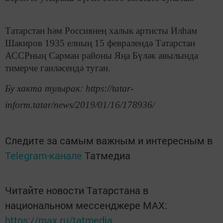
Татарстан һәм Россиянең халык артисты Илһам
Шакиров 1935 елның 15 февралендә Татарстан
АССРның Сарман районы Яңа Бүләк авылында
тимерче гаиләсендә туган.
Бу хакта тулырак: https://tatar-
inform.tatar/news/2019/01/16/178936/
Следите за самым важным и интересным в
Telegram-канале
Татмедиа
Читайте новости Татарстана в
национальном мессенджере MАХ:
https://max.ru/tatmedia