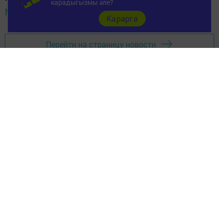
карадыгызмы әле?
https://max.ru/tatmedia
Карарга
Перейти на страницу новости