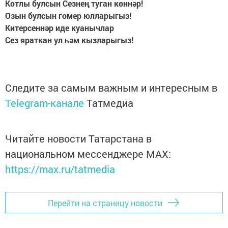
Котлы булсын Сезнең туган көннәр!
Озын булсын гомер юлларыгыз!
Китерсеннәр иде куанычлар
Сез яраткан ул һәм кызларыгыз!
Следите за самым важным и интересным в
Telegram-канале
Татмедиа
Читайте новости Татарстана в
национальном мессенджере MАХ:
https://max.ru/tatmedia
Перейти на страницу новости