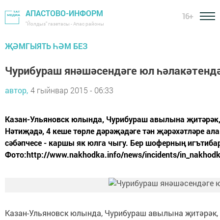
АПАСТОВО-ИНФОРМ
16+
"Йолдыз" газетасы - Апас районы
ҖӘМГЫЯТЬ ҺӘМ БЕЗ
Чурибураш янәшәсендәге юл һәлакәтендә
автор,
4 гыйнвар 2015 - 06:33
Казан-Ульяновск юлында, Чурибураш авылына җитәрәк,
Нәтиҗәдә, 4 кеше төрле дәрәҗәдәге тән җәрәхәтләре ала
сәбәпчесе - каршы як юлга чыгу. Бер шоферның игътиб
Фото:http://www.nakhodka.info/news/incidents/in_nakhodka_
Казан-Ульяновск юлында, Чурибураш авылына җитәрәк, 