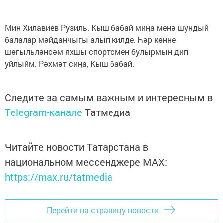
Мин Хилавиев Рузиль. Кыш бабай миңа менә шундый
балалар мәйданчыгы алып килде. Һәр көнне
шөгыльләнсәм яхшы спортсмен булырмын дип
уйлыйм. Рәхмәт сиңа, Кыш бабай.
Следите за самым важным и интересным в
Telegram-канале
Татмедиа
Читайте новости Татарстана в
национальном мессенджере MАХ:
https://max.ru/tatmedia
Перейти на страницу новости