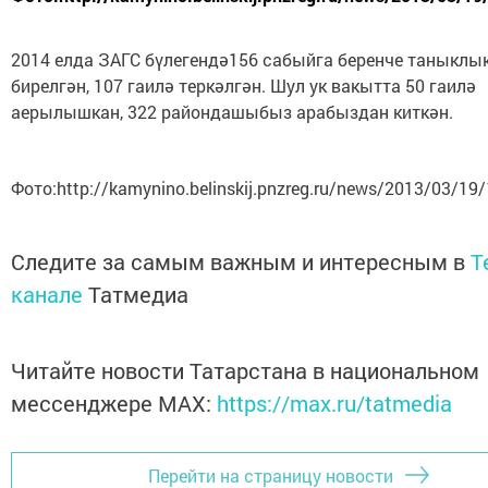
2014 елда ЗАГС бүлегендә156 сабыйга беренче таныклы
бирелгән, 107 гаилә теркәлгән. Шул ук вакытта 50 гаилә
аерылышкан, 322 райондашыбыз арабыздан киткән.
Фото:http://kamynino.belinskij.pnzreg.ru/news/2013/03/19
Следите за самым важным и интересным в
T
канале
Татмедиа
Читайте новости Татарстана в национальном
мессенджере MАХ:
https://max.ru/tatmedia
Перейти на страницу новости