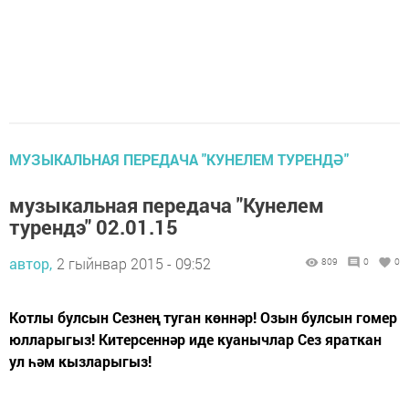
МУЗЫКАЛЬНАЯ ПЕРЕДАЧА "КУНЕЛЕМ ТУРЕНДӘ"
музыкальная передача "Кунелем
турендэ" 02.01.15
автор,
2 гыйнвар 2015 - 09:52
809
0
0
Котлы булсын Сезнең туган көннәр! Озын булсын гомер
юлларыгыз! Китерсеннәр иде куанычлар Сез яраткан
ул һәм кызларыгыз!