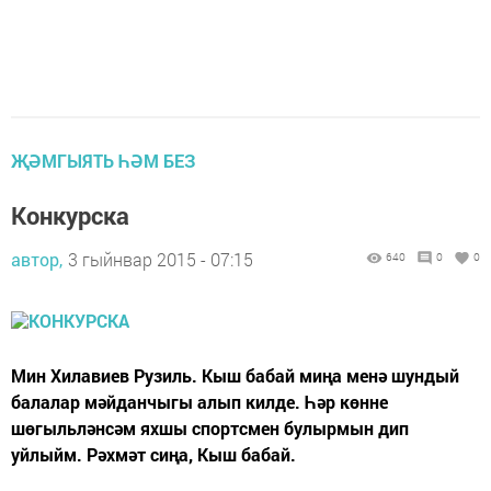
ҖӘМГЫЯТЬ ҺӘМ БЕЗ
Конкурска
автор,
3 гыйнвар 2015 - 07:15
640
0
0
Мин Хилавиев Рузиль. Кыш бабай миңа менә шундый
балалар мәйданчыгы алып килде. Һәр көнне
шөгыльләнсәм яхшы спортсмен булырмын дип
уйлыйм. Рәхмәт сиңа, Кыш бабай.