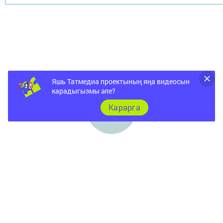
Яшь Татмедиа проектының яңа видеосын
карадыгызмы әле?
Карарга
Документы
Төрле темалар