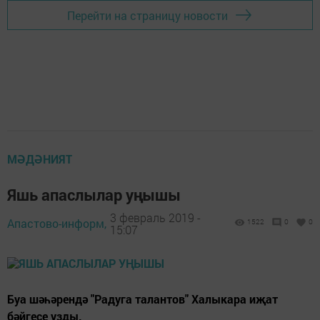
Перейти на страницу новости
МӘДӘНИЯТ
Яшь апаслылар уңышы
3 февраль 2019 -
Апастово-информ,
1522
0
0
15:07
Буа шәһәрендә "Радуга талантов" Халыкара иҗат
бәйгесе узды.