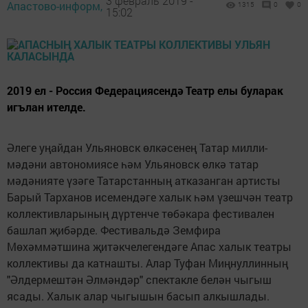
3 февраль 2019 -
Апастово-информ,
1315
0
0
15:02
2019 ел - Россия Федерациясендә Театр елы буларак
игълан ителде.
Әлеге уңайдан Ульяновск өлкәсенең Татар милли-
мәдәни автономиясе һәм Ульяновск өлкә татар
мәдәнияте үзәге Татарстанның атказанган артисты
Барый Тарханов исемендәге халык һәм үзешчән театр
коллективларының дүртенче төбәкара фестивален
башлап җибәрде. Фестивальдә Земфира
Мөхәммәтшина җитәкчелегендәге Апас халык театры
коллективы да катнашты. Алар Туфан Миңнуллинның
"Әлдермештән Әлмәндәр" спектакле белән чыгыш
ясады. Халык алар чыгышын басып алкышлады.