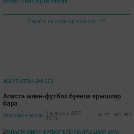
https://max.ru/tatmedia
Перейти на страницу новости
ҖӘМГЫЯТЬ ҺӘМ БЕЗ
Апаста мини-футбол буенча ярышлар
бара
3 февраль 2019 -
Апастово-информ,
1474
0
0
15:13