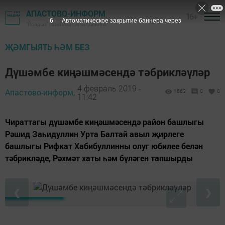
АПАСТОВО-ИНФОРМ
16+
5
Автоматическое закрытие баннера через
"Йолдыз" газетасы - Апас районы
ҖӘМГЫЯТЬ ҺӘМ БЕЗ
Дүшәмбе киңәшмәсендә тәбрикләүләр
4 февраль 2019 -
Апастово-информ,
1563
0
0
11:42
Чираттагы дүшәмбе киңәшмәсендә район башлыгы
Рәшид Заһидуллин Урта Балтай авыл җирлеге
башлыгы Рифкат Хабибуллинны олуг юбилее белән
тәбрикләде, Рәхмәт хаты һәм бүләген тапшырды
❮
❯