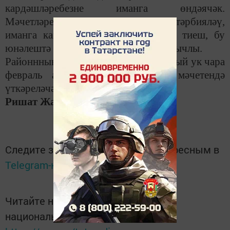
кардәшләребезне иманга өндәячәк.
Мәчетләребез яшьләребезне дөрес тәрбияләү,
иманга кайтару урыны булырга да тиеш, бу
юнәлештә без максатчан эшләргә бурычлы.
Районнның эш графигы буенча мондый ук чара
февраль аенда тагын бер авыл мәчетендә
үткәреләчәк дип көтелә.
Ришат Жамалиев.
Следите за самым важным и интересным в
Telegram-канале
Татмедиа
Читайте новости Татарстана в
национальном мессенджере MАХ: