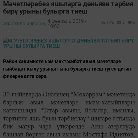
Мәчетләребез яшьләргә дөньяви тәрбия
бирү урыны булырга тиеш
4 февраль 2019 -
Апастово-информ,
1178
0
0
10:06
Район хакимияте һәм мөхтәсибәт авыл мәчетләре
гыйбадәт кылу урыны гына булырга тиеш түгел дигән
фикерне алга сөрә.
30 гыйнварда Әнәленең “Мөхәррәм“ мәчетендә
барлык авыл мәчетләре имам-хатыйплары
катнашында “Татар авылы, йолалар, иманлы,
тәртипле яшь буын тәрбияләү“ шигаре астында
бик матур чара үткәрелде. Аны әзерләүдә
башлап йөргән авыл имамы Мостафа Идиятов,