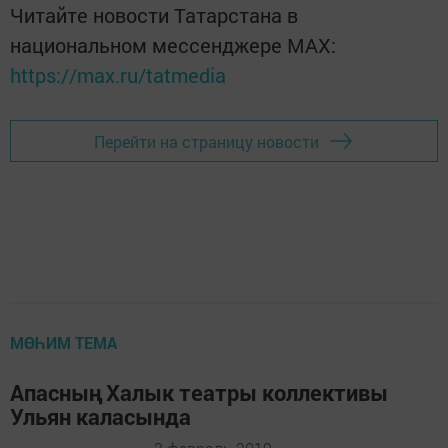
Читайте новости Татарстана в
национальном мессенджере MАХ:
https://max.ru/tatmedia
Перейти на страницу новости
МӨҺИМ ТЕМА
Апасның Халык театры коллективы
Ульян каласында