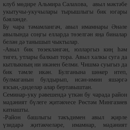
клуб мөдире Альмира Сәлахова, авыл мәктәбе
укытучы-укучылары тырышлыгы бик югары
бәяләнде.
Бу чара тәмамлангач, авыл имамнары Әнәле
авылында соңгы елларда төзелгән яңа биналар
белән дә танышып чыктылар.
-Авыл бик төзекләнгән, юлларгыз киң һәм
тигез, утлары балкып тора. Авыл халкы суга да
кытлыкның ни икәнен белми. Чишмә суыгыз да
бик тәмле икән. Булганына шөкер итеп,
булмаганын булдырып, исән-имин яшәргә
язсын,-диделәр алар бертавыштан.
Семинар-уку рәвешендә үткән бу чарада район
мәдәният бүлеге җитәкчесе Рөстәм Мингазиев
катнашты.
-Район башлыгы тәкъдимен авыл җирле
үзидарә җитәкчеләре, имамнар, мәдәният