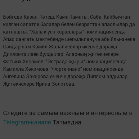
Бәйгедә Казан, Тәтеш, Кама-Тамагы, Саба, Кайбычтан
килгән сәләтле балалар белән беррәттән апаслылар да
катнашты. "Халык уен кораллары" номинациясендә
Апас сәнгать мәктәбендә шөгыльләнүче абыйлы-энеле
Сәйдәр һәм Камил Җәләлиевлар икенче дәрәҗә
Дипломга лаек булдылар. Аларның җитәкчеләре
Фатыйх Хисамов. "Эстрада җыры" номинациясендә
Камилла Хәкимова, "Фортепиано" номинациясендә
Ангелина Закирова өченче дәрәҗә Диплом алдылар.
Җитәкчеләре Ирина Золотова.
Следите за самым важным и интересным в
Telegram-канале
Татмедиа