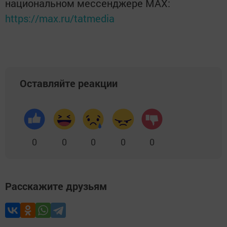
национальном мессенджере MАХ:
https://max.ru/tatmedia
Оставляйте реакции
0
0
0
0
0
Расскажите друзьям