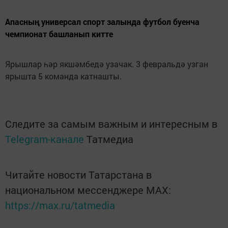
Апасның универсал спорт залында футбол буенча
чемпионат башланып китте
Ярышлар һәр якшәмбедә узачак. 3 февральдә узган
ярышта 5 команда катнашты.
Следите за самым важным и интересным в
Telegram-канале
Татмедиа
Читайте новости Татарстана в
национальном мессенджере MАХ:
https://max.ru/tatmedia