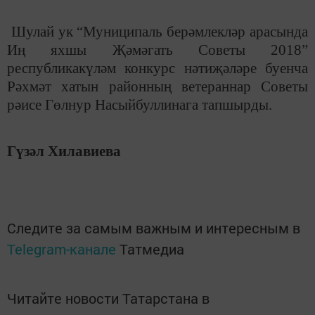
Шулай ук “Муниципаль берәмлекләр арасында
Иң яхшы Җәмәгать Советы
2018”
республикакүләм конкурс нәтиҗәләре буенча
Рәхмәт хатын районның ветераннар Советы
рәисе Гөлнур Насыйбуллинага тапшырды.
Гүзәл Хилавиева
Следите за самым важным и интересным в
Telegram-канале
Татмедиа
Читайте новости Татарстана в