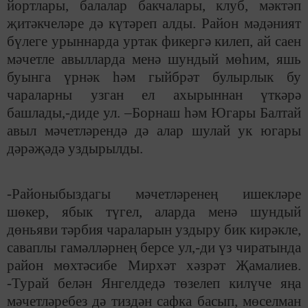
йортлары, балалар бакчалары, клуб, мәктәп
җитәкчеләре дә күтәреп алды. Район мәдәният
бүлеге урыннарда уртак фикергә килеп, ай саен
мәчетле авылларда менә шундый мөһим, яшь
буынга үрнәк һәм гыйбрәт булырлык бу
чараларны узган ел ахырыннан үткәрә
башлады,-диде ул. –Борнаш һәм Югары Балтай
авыл мәчетләрендә дә алар шулай ук югары
дәрәҗәдә уздырылды.
-Районыбыздагы мәчетләренең ишекләре
шөкер, ябык түгел, аларда менә шундый
дөньяви тәрбия чараларын уздыру бик кирәкле,
саваплы гамәлләрнең берсе ул,-ди үз чиратында
район мөхтәсибе Мирхәт хәзрәт Җамалиев.
-Турай белән Янгелдедә төзелеп килүче яңа
мәчетләребез дә тиздән сафка басып, мөселман