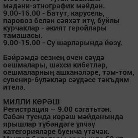
мәдәни-этнографик мәйдан.
9.00-16.00 - Батут, карусель,
паровоз белән сәяхәт итү, буйлы
курчаклар - әкият геройлары
тамашасы.
9.00-15.00 - Су шарларында йөзү.
Бәйрәмдә сезнең өчен сәүдә
оешмалары, шәхси кибетләр,
оешмаларның ашханәләре, тәм-том,
сувенир-бүләкләр сәүдәсе тәкъдим
ителә.
МИЛЛИ КӨРӘШ
Регистрация – 9.00 сәгатьтән.
Сабан туенда көрәш мәйданында
ярышлар түбәндәге үлчәү
категорияләре буенча үтәчәк.