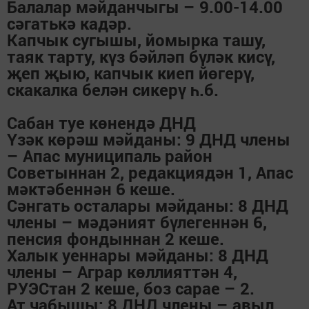
Балалар мәйданчыгы – 9.00-14.00
сәгатькә кадәр.
Капчык сугышы, йомырка ташу,
таяк тарту, күз бәйләп бүләк кисү,
җеп җыю, капчык киеп йөгерү,
скакалка белән сикерү һ.б.
Сабан туе көнендә ДНД
Үзәк көрәш мәйданы: 9 ДНД члены
– Апас муниципаль район
Советыннан 2, редакциядән 1, Апас
мәктәбеннән 6 кеше.
Сәнгать осталары мәйданы: 8 ДНД
члены – мәдәният бүлегеннән 6,
пенсия фондыннан 2 кеше.
Халык уеннары мәйданы: 8 ДНД
члены – Аграр көллияттән 4,
РУЭСтан 2 кеше, боз сарае – 2.
Ат чабышы: 8 ДНД члены – авыл