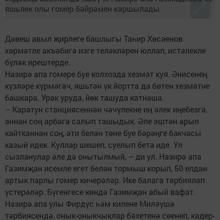
Дәвеш авыл җирлеге башлыгы Таһир Хөсәенов
хөрмәтле акъәбигә изге теләкләрен юллап, истәлекле
бүләк ирештерде.
Назирә апа гомере буе колхозда хезмәт куя. Әнисенең
күзләре күрмәгәч, яшьтән үк йортта да бөтен хезмәтне
башкара. Урак уруда, йөк ташуда катнаша.
– Каратун станциясеннән чәчүлекне иң элек иңебезгә,
аннан соң арбага салып ташыдык. Әле эштән арып
кайтканнан соң, әти белән төне буе бәрәңге бакчасы
казый идек. Куллар шешеп, суелып бетә иде. Ул
сызланулар әле дә онытылмый, – ди ул. Назирә апа
Газимҗан исемле егет белән тормыш корып, 50 елдан
артык парлы гомер кичерәләр. Ике балага тәрбияләп
үстерәләр. Бүгенгесе көндә Газимҗан абый вафат.
Назирә апа улы Фирдүс һәм килене Миләүшә
тәрбиясендә, онык-оныкчыклар бәхетенә сөенеп, кадер-