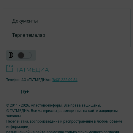
Документы
Төрле темалар
Телефон АО «ТАТМЕДИА»:
(843) 222 09 84
16+
© 2011 - 2026. Апастово-информ. Все права защищены.
© ТАТМЕДИА. Все материалы, размещенные на сайте, защищены
законом.
Перепечатка, воспроизведение и распространение в любом объеме
информации,
размещенной на сайте, возможна только с письменного согласия