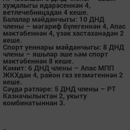
хуҗалыгы идарәсеннән 4,
ветлечебницадан 4 кеше.
Балалар мәйданчыгы: 10 ДНД
члены – мәгариф бүлегеннән 4, Апас
мәктәбеннән 4, үзәк хастаханәдән 2
кеше.
Спорт уеннары мәйданчыгы: 8 ДНД
члены – яшьләр эше һәм спорт
мәктәбеннән 8 кеше.
Кәмит: 6 ДНД члены – Апас МПП
ЖКХдан 4, район газ хезмәтеннән 2
кеше.
Сәүдә рәтләре: 5 ДНД члены – РТ
Казначылыктан 2, укыту
комбинатыннан 3.