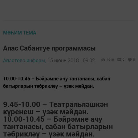
МӨҺИМ ТЕМА
Апас Сабантуе программасы
Апастово-информ,
15 июнь 2018 - 09:02
1916
0
0
10.00-10.45 – Бәйрәмне ачу тантанасы, сабан
батырларын тәбрикләү – үзәк мәйдан.
9.45-10.00 – Театральләшкән
күренеш – үзәк мәйдан.
10.00-10.45 – Бәйрәмне ачу
тантанасы, сабан батырларын
тәбрикләү – үзәк мәйдан.