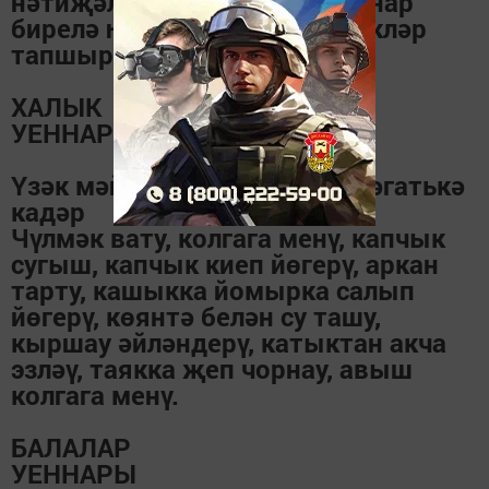
нәтиҗәләр чыгарачак, урыннар
бирелә һәм кыйммәтле бүләкләр
тапшырыла.
ХАЛЫК
УЕННАРЫ
Үзәк мәйдан – 11.00-16.00 сәгатькә
кадәр
Чүлмәк вату, колгага менү, капчык
сугыш, капчык киеп йөгерү, аркан
тарту, кашыкка йомырка салып
йөгерү, көянтә белән су ташу,
кыршау әйләндерү, катыктан акча
эзләү, таякка җеп чорнау, авыш
колгага менү.
БАЛАЛАР
УЕННАРЫ