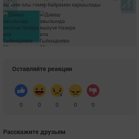
❮
❯
Оставляйте реакции
0
0
0
0
0
Расскажите друзьям