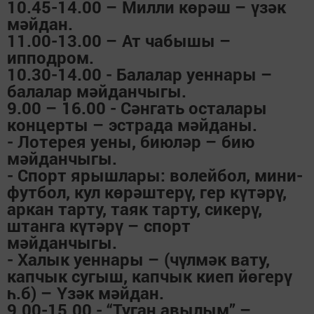
10.45-14.00 – Милли көрәш – үзәк
мәйдан.
11.00-13.00 – Ат чабышы –
ипподром.
10.30-14.00 - Балалар уеннары –
балалар мәйданчыгы.
9.00 – 16.00 - Сәнгать осталары
концерты – эстрада мәйданы.
- Лотерея уены, биюләр – бию
мәйданчыгы.
- Спорт ярышлары: волейбол, мини-
футбол, кул көрәштерү, гер күтәрү,
аркан тарту, таяк тарту, сикерү,
штанга күтәрү – спорт
мәйданчыгы.
- Халык уеннары – (чүлмәк вату,
капчык сугыш, капчык киеп йөгерү
һ.б) – Үзәк мәйдан.
9.00-15.00 - “Туган авылым” –