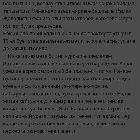
башлыгының Котлау открыткасын һәм чәчәк бәйләме
тапшырды. Әлмәндәр авыл җирлеге башлыгы Рамил
Җәләлиев акъәбигә олы рәхмәтләрен, изге теләкләрен
юллап, бүләк ирештерде.
Рокыя апа Хәбибуллина 20 яшендә тракторга утырып,
13 ел буе туган авылына хезмәт итә. Ул елларны ул әле
дә сагынып сөйли.
– Ир кеше хезмәте бу дип куркып эшләмәдем.
Ватылган чакта абый янына йөгереп бара идем. Аннан
узем дә әзрәк ремонтлый башладым, – ди ул. Гомере
буе авыр хезмәт йөген тарткан, газиз балаларын җир
куенына салган ананың үзәкләре өзелсә дә,
сабырлыгы югалмаган, рухы сүнмәгән. Оныгы Радик
эштән кайтуына ул кайнар ашлар пешереп, чәйләр
кайнатып куя. Быел да Изге Рамазан аенда бер көн дә
калдырмый ураза тотуына да сөенеп туя алмый. Һәр
көнне олы рәхмәт белән каршы алып, күңеле белән
һәркемгә изгелек теләп яши ул.