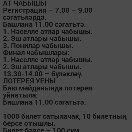
АТ ЧАБЫШЫ
Регистрация – 7.00 – 9.00
сәгатьләрдә.
Башлана 11.00 сәгатьтә.
1. Нәселле атлар чабышы.
2. Эш атлары чабышы.
3. Понилар чабышы.
Финал чабышлары:
1. Нәселле атлар чабышы.
2. Эш атлары чабышы.
13.30-14.00 – бүләкләү.
ЛОТЕРЕЯ УЕНЫ
Бию мәйданында лотерея
уйнатыла:
Башлана 11.00 сәгатьтә.
1000 билет сатылачак, 10 билетның
берсе отышлы.
Билет бәясе – 100 сум.