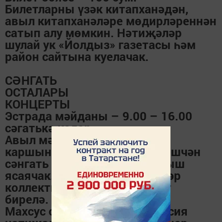
Билетларны үзәк китапханәдән,
авыл китапханәләре мөдирләреннән
сатып алу мөмкин. Нәтиҗәләр
шулай ук «Йолдыз» газетасы һәм
район сайтына куелачак.
СӘНГАТЬ
ОСТАЛАРЫ
КОНЦЕРТЫ
Эстрада мәйданы – 9.00 – 16.00
сәгатькә кадәр.
Авыл мәдәният йортлары
каршында оештырылган үзешчән
сәнгать коллективлары чыгыш
ясаячак. Чыгыш ясау өчен һәр
коллективка 30 минут вакыт
бирелә.
Махсус оештырылган комиссия