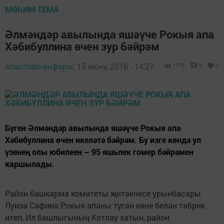
МӨҺИМ ТЕМА
Әлмәндәр авылында яшәүче Рокыя апа
Хәбибуллина өчен зур бәйрәм
Апастово-информ,
15 июнь 2018 - 14:27
1172
0
0
Бүген Әлмәндәр авылында яшәүче Рокыя апа
Хәбибуллина өчен икеләтә бәйрәм. Бу изге көндә ул
үзенең олы юбилеен – 95 яшьлек гомер бәйрәмен
каршылады.
Район башкарма комитеты җитәкчесе урынбасары
Луиза Сафина Рокыя апаны туган көне белән тәбрик
итеп, Ил башлыгының Котлау хатын, район