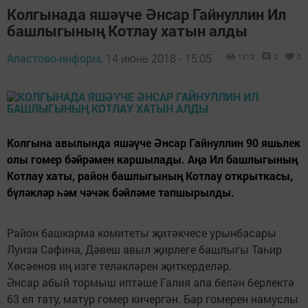
Колгынада яшәүче Әнсар Гайнуллин Ил
башлыгының Котлау хатын алды
Апастово-информ,
14 июнь 2018 - 15:05
1312
0
0
Колгына авылында яшәүче Әнсар Гайнуллин 90 яшьлек
олы гомер бәйрәмен каршылады. Аңа Ил башлыгының
Котлау хаты, район башлыгының Котлау открыткасы,
бүләкләр һәм чәчәк бәйләме тапшырылды.
Район башкарма комитеты җитәкчесе урынбасары
Луиза Сафина, Дәвеш авыл җирлеге башлыгы Таһир
Хөсәенов иң изге теләкләрен җиткерделәр.
Әнсар абый тормыш иптәше Галия апа белән берлектә
63 ел тату, матур гомер кичергән. Бар гомерен намуслы