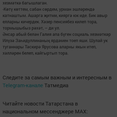
хезмәткә багышлаган.
-Көтү көттем, сабан сөрдем, урман эшләрендә
катнаштым. Ашарга җитми, кияргә юк иде. Бик авыр
елларны кичердек. Хәзер пенсиябез килеп тора,
тормышыбыз рәхәт, – ди ул.
Әнсар абый белән Галия апа бүген социаль хезмәткәр
Илүзә Заһидуллинаның ярдәмен тоеп яши. Шулай ук
туганнары Тәскирә Ярусова аларны якын итеп,
хәлләрен белеп, кайгыртып тора.
Следите за самым важным и интересным в
Telegram-канале
Татмедиа
Читайте новости Татарстана в
национальном мессенджере MАХ: