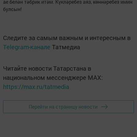
ае белән тәбрик итәм. Күкләребез аяз, көннәребез имин
булсын!
Следите за самым важным и интересным в
Telegram-канале
Татмедиа
Читайте новости Татарстана в
национальном мессенджере MАХ:
https://max.ru/tatmedia
Перейти на страницу новости