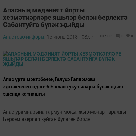
Апасның мәдәният йорты
хезмәткәрләре яшьләр белән берлектә
Сабантуйга бүләк җыйды
Апастово-информ,
15 июнь 2018 - 08:57
1607
0
0
Апас урта мәктәбенең Гөлүсә Галләмова
җитәкчелегендәге 6 Б класс укучылары бүләк җыю
эшендә катнашты
Апас урамнарына гармун моңы, җыр-моңар таралды.
Һәркем әзерләп куйган бүләген бирде.