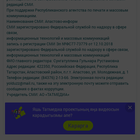
редакций СМИ.
При поддержке Республиканского агентства по печати и массовым
коммуникациям.
Наименование СМИ: Апастово-информ
СМИ зарегистрировано Федеральной службой по надзору в сфере
связи,
информационных технологий и массовых коммуникаций
запись о регистрации СМИ Эл №ФС77-73779 от 12.10.2018
зарегистрировано Федеральной службой по надзору в сфере связи,
информационных технологий и массовых коммуникаций
ФИО главного редактора: Сунгатуллина Гульнара Рустамовна
Адрес редакции: 422350, Россиийская Федерация, Республика
Татарстан, Апастовский район, п.г.т. Апастово, ул. Молодежная, д. 1
Телефон редакции: (84376) 2-13-66. Электронная почта редакции:
yolduzz@mail.ru, также на эту электронную почту можете отправить
сообщения о фактах коррупции.
Учредитель СМИ: АО «ТАТМЕДИА»
Антикоррупционная политика
Яшь Татмедиа проектының яңа видеосын
АО «ТАТМЕДИА» использует «cookie»
для персонализации сервисов и
карадыгызмы әле?
удобства пользователей сайтом.
Использование «cookie» можно отменить в настройках браузера.
Карарга
Политика конфиденциальности