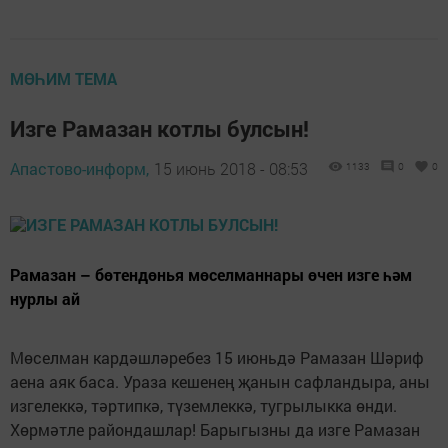
МӨҺИМ ТЕМА
Изге Рамазан котлы булсын!
Апастово-информ,
15 июнь 2018 - 08:53
1133
0
0
Рамазан – бөтендөнья мөселманнары өчен изге һәм
нурлы ай
Мөселман кардәшләребез 15 июньдә Рамазан Шәриф
аена аяк баса. Ураза кешенең җанын сафландыра, аны
изгелеккә, тәртипкә, түземлеккә, тугрылыкка өнди.
Хөрмәтле райондашлар! Барыгызны да изге Рамазан