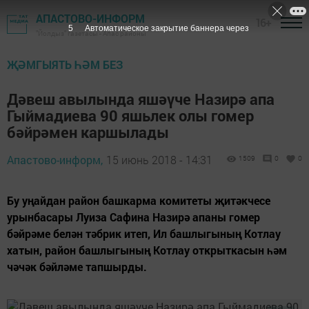
АПАСТОВО-ИНФОРМ
16+
4
Автоматическое закрытие баннера через
"Йолдыз" газетасы - Апас районы
ҖӘМГЫЯТЬ ҺӘМ БЕЗ
Дәвеш авылында яшәүче Назирә апа
Гыймадиева 90 яшьлек олы гомер
бәйрәмен каршылады
Апастово-информ,
15 июнь 2018 - 14:31
1509
0
0
Бу уңайдан район башкарма комитеты җитәкчесе
урынбасары Луиза Сафина Назирә апаны гомер
бәйрәме белән тәбрик итеп, Ил башлыгының Котлау
хатын, район башлыгының Котлау открыткасын һәм
чәчәк бәйләме тапшырды.