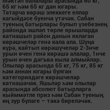
Мәктәп балалары арасында 60 кг,
65 кг һәм 65 кг дан югары.
Татарча көрәш элеккеге еллар
кагыйдәсе буенча үтәчәк. Сабан
туеның батырлары булып үзебезнең
районда эшләп төрле ярышларда
катнашып район данын яклаган
көрәшчеләр генә кала ала. Шуңа
күрә, кайтып көрәшүчеләр 2-3нче
урын өчен генә көрәшә алалар, 1нче
урын өчен дәгъва кыла алмыйлар.
Олылар арасында 65 кг, 75 кг, 85 кг
һәм аннан югары булган
категориядәге көрәшчеләр
катнашачак. Яшьләр һәм олылар
арасында абсолют батырларга
кыйммәтле приз һәм Сабан туеның
иң зур бүләге – тәкә биреләчәк.